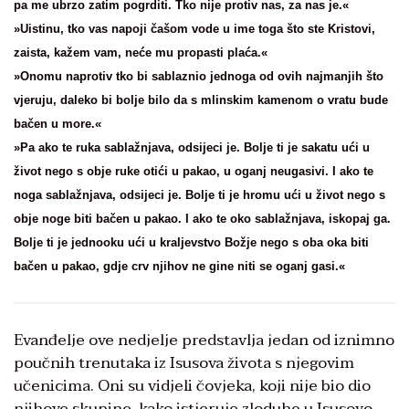
pa me ubrzo zatim pogrditi. Tko nije protiv nas, za nas je.«
»Uistinu, tko vas napoji čašom vode u ime toga što ste Kristovi,
zaista, kažem vam, neće mu propasti plaća.«
»Onomu naprotiv tko bi sablaznio jednoga od ovih najmanjih što
vjeruju, daleko bi bolje bilo da s mlinskim kamenom o vratu bude
bačen u more.«
»Pa ako te ruka sablažnjava, odsijeci je. Bolje ti je sakatu ući u
život nego s obje ruke otići u pakao, u oganj neugasivi. I ako te
noga sablažnjava, odsijeci je. Bolje ti je hromu ući u život nego s
obje noge biti bačen u pakao. I ako te oko sablažnjava, iskopaj ga.
Bolje ti je jednooku ući u kraljevstvo Božje nego s oba oka biti
bačen u pakao, gdje crv njihov ne gine niti se oganj gasi.«
Evanđelje ove nedjelje predstavlja jedan od iznimno
poučnih trenutaka iz Isusova života s njegovim
učenicima. Oni su vidjeli čovjeka, koji nije bio dio
njihove skupine, kako istjeruje zloduhe u Isusovo