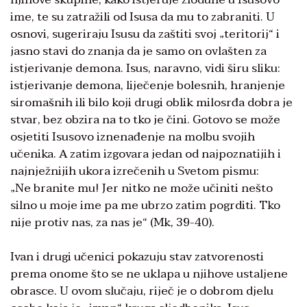
ime, te su zatražili od Isusa da mu to zabraniti. U
osnovi, sugeriraju Isusu da zaštiti svoj „teritorij“ i
jasno stavi do znanja da je samo on ovlašten za
istjerivanje demona. Isus, naravno, vidi širu sliku:
istjerivanje demona, liječenje bolesnih, hranjenje
siromašnih ili bilo koji drugi oblik milosrđa dobra je
stvar, bez obzira na to tko je čini. Gotovo se može
osjetiti Isusovo iznenađenje na molbu svojih
učenika. A zatim izgovara jedan od najpoznatijih i
najnježnijih ukora izrečenih u Svetom pismu:
„Ne branite mu! Jer nitko ne može učiniti nešto
silno u moje ime pa me ubrzo zatim pogrditi. Tko
nije protiv nas, za nas je“ (Mk, 39-40).
Ivan i drugi učenici pokazuju stav zatvorenosti
prema onome što se ne uklapa u njihove ustaljene
obrasce. U ovom slučaju, riječ je o dobrom djelu