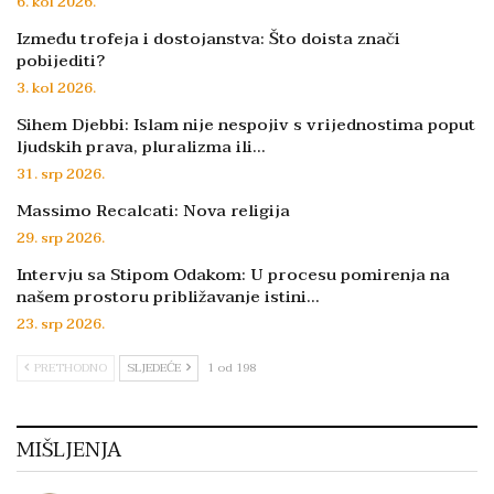
6. kol 2026.
Između trofeja i dostojanstva: Što doista znači
pobijediti?
3. kol 2026.
Sihem Djebbi: Islam nije nespojiv s vrijednostima poput
ljudskih prava, pluralizma ili…
31. srp 2026.
Massimo Recalcati: Nova religija
29. srp 2026.
Intervju sa Stipom Odakom: U procesu pomirenja na
našem prostoru približavanje istini…
23. srp 2026.
PRETHODNO
SLJEDEĆE
1 od 198
MIŠLJENJA