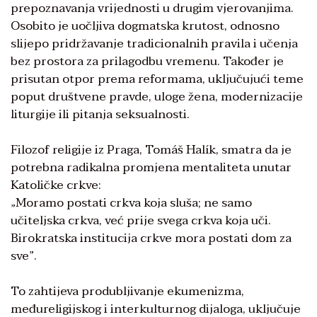
prepoznavanja vrijednosti u drugim vjerovanjima.
Osobito je uočljiva dogmatska krutost, odnosno
slijepo pridržavanje tradicionalnih pravila i učenja
bez prostora za prilagodbu vremenu. Također je
prisutan otpor prema reformama, uključujući teme
poput društvene pravde, uloge žena, modernizacije
liturgije ili pitanja seksualnosti.
Filozof religije iz Praga, Tomáš Halík, smatra da je
potrebna radikalna promjena mentaliteta unutar
Katoličke crkve:
„Moramo postati crkva koja sluša; ne samo
učiteljska crkva, već prije svega crkva koja uči.
Birokratska institucija crkve mora postati dom za
sve”.
To zahtijeva produbljivanje ekumenizma,
međureligijskog i interkulturnog dijaloga, uključuje