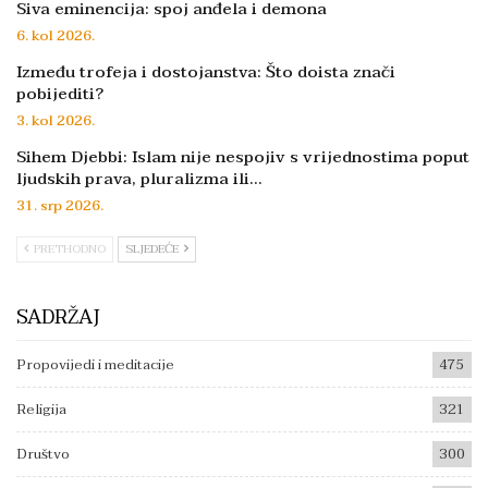
Siva eminencija: spoj anđela i demona
6. kol 2026.
Između trofeja i dostojanstva: Što doista znači
pobijediti?
3. kol 2026.
Sihem Djebbi: Islam nije nespojiv s vrijednostima poput
ljudskih prava, pluralizma ili…
31. srp 2026.
PRETHODNO
SLJEDEĆE
SADRŽAJ
Propovijedi i meditacije
475
Religija
321
Društvo
300