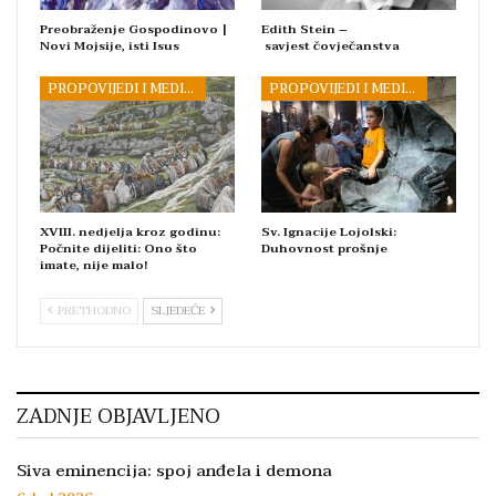
Preobraženje Gospodinovo |
Edith Stein –
Novi Mojsije, isti Isus
savjest čovječanstva
PROPOVIJEDI I MEDITACIJE
PROPOVIJEDI I MEDITACIJE
XVIII. nedjelja kroz godinu:
Sv. Ignacije Lojolski:
Počnite dijeliti: Ono što
Duhovnost prošnje
imate, nije malo!
PRETHODNO
SLJEDEĆE
ZADNJE OBJAVLJENO
Siva eminencija: spoj anđela i demona