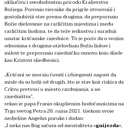
uključivu i sveobuhvatnu prirodu Kraljevstva
Božjega. Pozivaju vjernike da prigrle otvoreniji i
gostoljubiviji stav prema drugima, da prepoznaju
Božje djelovanje na različitim mjestima i među
različitim ljudima, te da teže jedinstvu i suradnji
unutar kršćanske zajednice. To je poziv da u svojim
odnosima s drugima utjelovljuju Božju ljubav i
milost te prepoznaju zajedničku osnovu koju dijele
kao Kristovi sljedbenici.
„Kršćani se moraju čuvati i izbjegavati napast da
misle da su bolji od drugih, što je stav koji riskira da
Crkvu pretvori u mjesto razdvajanja, a ne
zajedništva”,
rekao je papa Franjo okupljenim hodočasnicima na
Trgu svetog Petra 26. rujna 2021. tijekom svoje
nedjeljne Angelus poruke i dodao:
„I neka nas Bog sačuva od mentaliteta »
gnijezda
«,