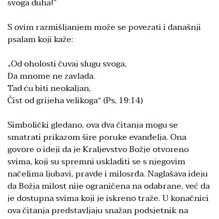
svoga duha!”
S ovim razmišljanjem može se povezati i današnji
psalam koji kaže:
„Od oholosti čuvaj slugu svoga,
Da mnome ne zavlada.
Tad ću biti neokaljan,
Čist od grijeha velikoga“ (Ps, 19:14)
Simbolički gledano, ova dva čitanja mogu se
smatrati prikazom šire poruke evanđelja. Ona
govore o ideji da je Kraljevstvo Božje otvoreno
svima, koji su spremni uskladiti se s njegovim
načelima ljubavi, pravde i milosrđa. Naglašava ideju
da Božja milost nije ograničena na odabrane, već da
je dostupna svima koji je iskreno traže. U konačnici
ova čitanja predstavljaju snažan podsjetnik na