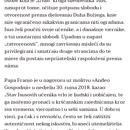
osobe koja je „izvan“ kruga sljedbenika. Isus,
nasuprot tome, očituje potpunu slobodu i
otvorenost prema djelovanju Duha Božjega, koje
nije ograničeno nikakvim granicama niti ogradama.
Isus želi poučiti svoje učenike, a i današnje vjernike,
o toj unutarnjoj slobodi. Upadom u napast
„zatvorenosti”, mnogi završavaju misleći da su
privilegirani i smatraju druge strancima do te
mjere da postaju neprijateljski raspoloženi prema
njima.
Papa Franjo je u nagovoru uz molitvu »Anđeo
Gospodnji« u nedjelju 30. rujna 2018. kazao:
„Stav Isusovih učenika vrlo je ljudski i uobičajen, te
ga možemo pronaći u kršćanskim zajednicama kroz
sva vremena, vjerojatno i u sebi samima. U dobroj
vjeri, pa čak i s revnošću, često se želi zaštititi
autentičnost nekog iskustva, braneći utemeljitelja