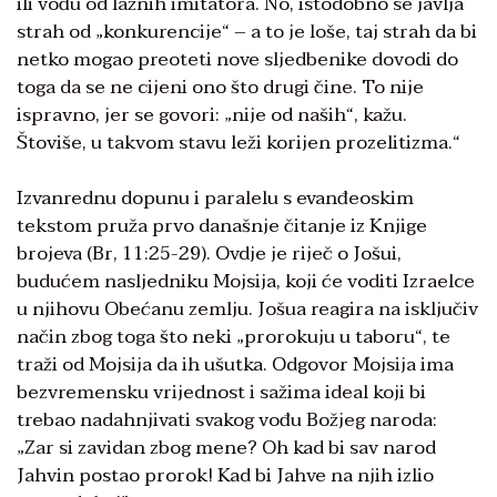
ili vođu od lažnih imitatora. No, istodobno se javlja
strah od „konkurencije“ – a to je loše, taj strah da bi
netko mogao preoteti nove sljedbenike dovodi do
toga da se ne cijeni ono što drugi čine. To nije
ispravno, jer se govori: „nije od naših“, kažu.
Štoviše, u takvom stavu leži korijen prozelitizma.“
Izvanrednu dopunu i paralelu s evanđeoskim
tekstom pruža prvo današnje čitanje iz Knjige
brojeva (Br, 11:25-29). Ovdje je riječ o Jošui,
budućem nasljedniku Mojsija, koji će voditi Izraelce
u njihovu Obećanu zemlju. Jošua reagira na isključiv
način zbog toga što neki „prorokuju u taboru“, te
traži od Mojsija da ih ušutka. Odgovor Mojsija ima
bezvremensku vrijednost i sažima ideal koji bi
trebao nadahnjivati svakog vođu Božjeg naroda:
„Zar si zavidan zbog mene? Oh kad bi sav narod
Jahvin postao prorok! Kad bi Jahve na njih izlio