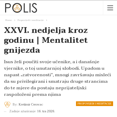
Home
Propovijedi i meditacije
XXVI. nedjelja kroz
godinu | Mentalitet
gnijezda
Isus želi poučiti svoje učenike, a i današnje
vjernike, o toj unutarnjoj slobodi. Upadom u
napast „zatvorenosti”, mnogi završavaju misleći
da su privilegirani i smatraju druge strancima
do te mjere da postaju neprijateljski
raspoloženi prema njima
PROPOVIJEDI I MEDITACIJE
By:
Krešimir Cerovac
Zadnje ažuriranje
16. tra 2026.