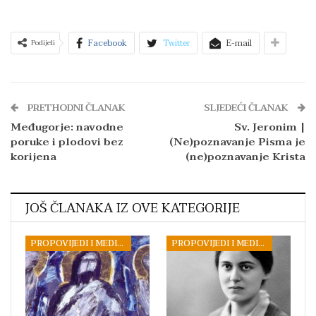
Facebook
Twitter
E-mail
Podijeli
PRETHODNI ČLANAK
SLJEDEĆI ČLANAK
Međugorje: navodne
Sv. Jeronim |
poruke i plodovi bez
(Ne)poznavanje Pisma je
korijena
(ne)poznavanje Krista
JOŠ ČLANAKA IZ OVE KATEGORIJE
PROPOVIJEDI I MEDITACIJE
PROPOVIJEDI I MEDITACIJE