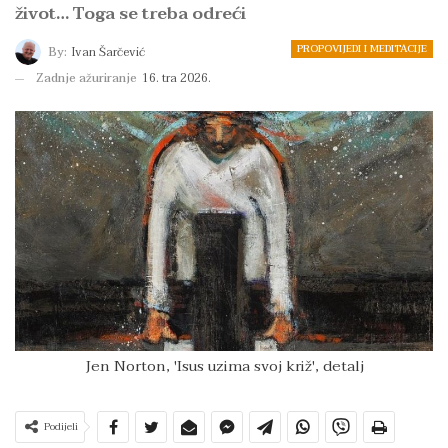
život… Toga se treba odreći
PROPOVIJEDI I MEDITACIJE
By:
Ivan Šarčević
Zadnje ažuriranje
16. tra 2026.
Jen Norton, 'Isus uzima svoj križ', detalj
Podijeli