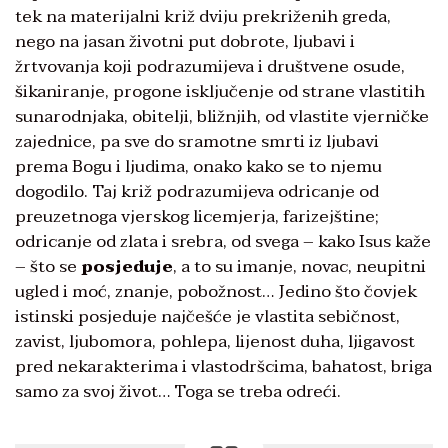
tek na materijalni križ dviju prekriženih greda,
nego na jasan životni put dobrote, ljubavi i
žrtvovanja koji podrazumijeva i društvene osude,
šikaniranje, progone isključenje od strane vlastitih
sunarodnjaka, obitelji, bližnjih, od vlastite vjerničke
zajednice, pa sve do sramotne smrti iz ljubavi
prema Bogu i ljudima, onako kako se to njemu
dogodilo. Taj križ podrazumijeva odricanje od
preuzetnoga vjerskog licemjerja, farizejštine;
odricanje od zlata i srebra, od svega – kako Isus kaže
– što se
posjeduje
, a to su imanje, novac, neupitni
ugled i moć, znanje, pobožnost… Jedino što čovjek
istinski posjeduje najčešće je vlastita sebičnost,
zavist, ljubomora, pohlepa, lijenost duha, ljigavost
pred nekarakterima i vlastodršcima, bahatost, briga
samo za svoj život… Toga se treba odreći.