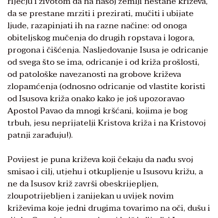
riječju i životom da na našoj zemlji nestane križeva,
da se prestane mrziti i prezirati, mučiti i ubijate
ljude, razapinjati ih na razne načine: od onoga
obiteljskog mučenja do drugih ropstava i logora,
progona i čišćenja. Nasljedovanje Isusa je odricanje
od svega što se ima, odricanje i od križa prošlosti,
od patološke navezanosti na grobove križeva
zlopamćenja (odnosno odricanje od vlastite koristi
od Isusova križa onako kako je još upozoravao
Apostol Pavao da mnogi kršćani, kojima je bog
trbuh, jesu neprijatelji Kristova križa i na Kristovoj
patnji zarađuju!).
Povijest je puna križeva koji čekaju da nađu svoj
smisao i cilj, utjehu i otkupljenje u Isusovu križu, a
ne da Isusov križ završi obeskrijepljen,
zloupotrijebljen i zanijekan u uvijek novim
križevima koje jedni drugima tovarimo na oči, dušu i