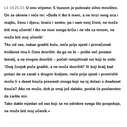
Lk 14,25-33:
U ono vrijeme: S Isusom je putovalo silno mnoštvo.
On se okrene i reče im: »Dođe li tko k meni, a ne mrzi svog oca i
majku, ženu i djecu, braću i sestre, pa i sam svoj život, ne može
biti moj učenik! I tko ne nosi svoga križa i ne ide za mnom, ne
može biti moj učenik!
Tko od vas, nakan graditi kulu, neće prije sjesti i proračunati
troškove ima li čime dovršiti: da ga ne bi – pošto već postavi
temelj, a ne mogne dovršiti – počeli ismjehivati svi koji to vide:
’Ovaj čovjek poče graditi, a ne može dovršiti!’ Ili koji kralj kad
polazi da se zarati s drugim kraljem, neće prije sjesti i promisliti
može li s deset tisuća presresti onoga koji na nj dolazi s dvadeset
tisuća? Ako ne može, dok je onaj još daleko, poslat će poslanstvo
da zaište mir.
Tako dakle nijedan od vas koji se ne odrekne svega što posjeduje,
ne može biti moj učenik.«