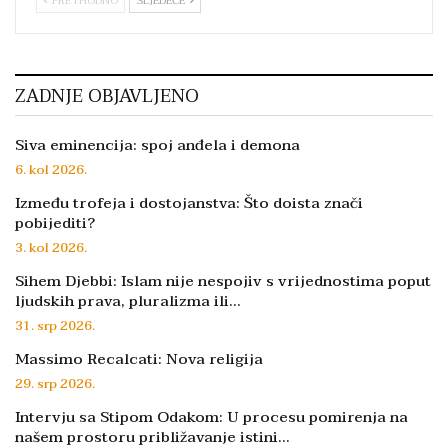
PRETHODNO
SLJEDEĆE
ZADNJE OBJAVLJENO
Siva eminencija: spoj anđela i demona
6. kol 2026.
Između trofeja i dostojanstva: Što doista znači
pobijediti?
3. kol 2026.
Sihem Djebbi: Islam nije nespojiv s vrijednostima poput
ljudskih prava, pluralizma ili…
31. srp 2026.
Massimo Recalcati: Nova religija
29. srp 2026.
Intervju sa Stipom Odakom: U procesu pomirenja na
našem prostoru približavanje istini…