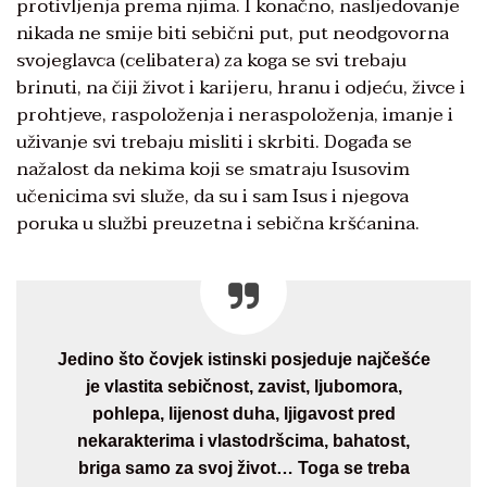
protivljenja prema njima. I konačno, nasljedovanje
nikada ne smije biti sebični put, put neodgovorna
svojeglavca (celibatera) za koga se svi trebaju
brinuti, na čiji život i karijeru, hranu i odjeću, živce i
prohtjeve, raspoloženja i neraspoloženja, imanje i
uživanje svi trebaju misliti i skrbiti. Događa se
nažalost da nekima koji se smatraju Isusovim
učenicima svi služe, da su i sam Isus i njegova
poruka u službi preuzetna i sebična kršćanina.
Jedino što čovjek istinski posjeduje najčešće
je vlastita sebičnost, zavist, ljubomora,
pohlepa, lijenost duha, ljigavost pred
nekarakterima i vlastodršcima, bahatost,
briga samo za svoj život… Toga se treba