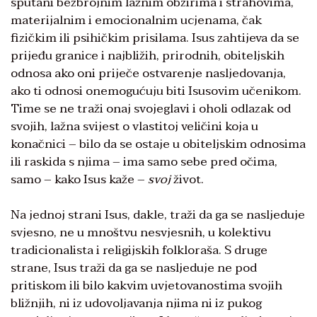
sputani bezbrojnim lažnim obzirima i strahovima,
materijalnim i emocionalnim ucjenama, čak
fizičkim ili psihičkim prisilama. Isus zahtijeva da se
prijeđu granice i najbližih, prirodnih, obiteljskih
odnosa ako oni priječe ostvarenje nasljedovanja,
ako ti odnosi onemogućuju biti Isusovim učenikom.
Time se ne traži onaj svojeglavi i oholi odlazak od
svojih, lažna svijest o vlastitoj veličini koja u
konačnici – bilo da se ostaje u obiteljskim odnosima
ili raskida s njima – ima samo sebe pred očima,
samo – kako Isus kaže –
svoj
život.
Na jednoj strani Isus, dakle, traži da ga se nasljeduje
svjesno, ne u mnoštvu nesvjesnih, u kolektivu
tradicionalista i religijskih folkloraša. S druge
strane, Isus traži da ga se nasljeduje ne pod
pritiskom ili bilo kakvim uvjetovanostima svojih
bližnjih, ni iz udovoljavanja njima ni iz pukog