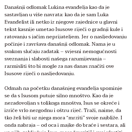
Današnji odlomak Lukina evanđelja kao da je
sastavljan u više navrata: kao da je sam Luka
Evanđelist ili netko iz njegove zajednice u glavni
tekst kasnije umetao Isusove riječi o gradnji kule i
ratovanju s jačim neprijateljem. Jer o nasljedovanju
počinje i završava današnji odlomak. Nama je u
svakom slučaju zadatak – svjesni nemogućnosti
sveznanja i slabosti našega razumijevanja –
razmisliti što bi mogle za nas danas značiti ove
Isusove riječi o nasljedovanju.
Odmah na početku današnjeg evanđelja spominje
se da s Isusom putuje silno mnoštvo. Kao da je
nezadovoljan s tolikoga mnoštva, Isus se okreće i
izriče vrlo nezgodnu i oštru riječ. Traži, naime, da
tko želi biti uz njega mora “mrziti” svoje najbliže. I
onda nabraja – od oca i majke do braće i sestara, ali