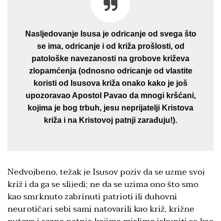
Nasljedovanje Isusa je odricanje od svega što
se ima, odricanje i od križa prošlosti, od
patološke navezanosti na grobove križeva
zlopamćenja (odnosno odricanje od vlastite
koristi od Isusova križa onako kako je još
upozoravao Apostol Pavao da mnogi kršćani,
kojima je bog trbuh, jesu neprijatelji Kristova
križa i na Kristovoj patnji zarađuju!).
Nedvojbeno, težak je Isusov poziv da se uzme svoj
križ i da ga se slijedi; ne da se uzima ono što smo
kao smrknuto zabrinuti patrioti ili duhovni
neurotičari sebi sami natovarili kao križ, križne