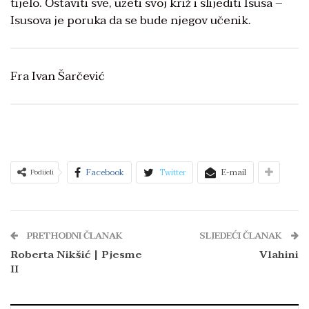
tijelo. Ostaviti sve, uzeti svoj križ i slijediti Isusa –
Isusova je poruka da se bude njegov učenik.
Fra Ivan Šarčević
Facebook
Twitter
E-mail
Podijeli
PRETHODNI ČLANAK
SLJEDEĆI ČLANAK
Roberta Nikšić | Pjesme
Vlahini
II