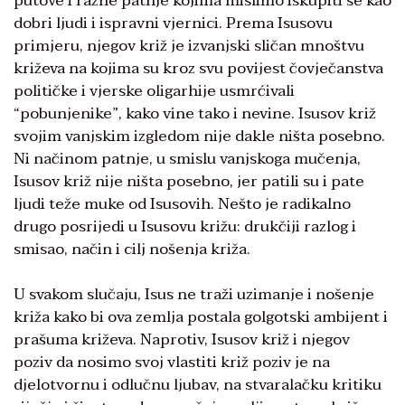
putove i razne patnje kojima mislimo iskupiti se kao
dobri ljudi i ispravni vjernici. Prema Isusovu
primjeru, njegov križ je izvanjski sličan mnoštvu
križeva na kojima su kroz svu povijest čovječanstva
političke i vjerske oligarhije usmrćivali
“pobunjenike”, kako vine tako i nevine. Isusov križ
svojim vanjskim izgledom nije dakle ništa posebno.
Ni načinom patnje, u smislu vanjskoga mučenja,
Isusov križ nije ništa posebno, jer patili su i pate
ljudi teže muke od Isusovih. Nešto je radikalno
drugo posrijedi u Isusovu križu: drukčiji razlog i
smisao, način i cilj nošenja križa.
U svakom slučaju, Isus ne traži uzimanje i nošenje
križa kako bi ova zemlja postala golgotski ambijent i
prašuma križeva. Naprotiv, Isusov križ i njegov
poziv da nosimo svoj vlastiti križ poziv je na
djelotvornu i odlučnu ljubav, na stvaralačku kritiku