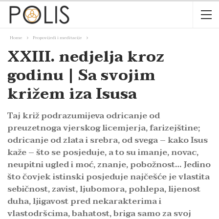
Home
Propovijedi i meditacije
XXIII. nedjelja kroz
godinu | Sa svojim
križem iza Isusa
Taj križ podrazumijeva odricanje od
preuzetnoga vjerskog licemjerja, farizejštine;
odricanje od zlata i srebra, od svega – kako Isus
kaže – što se posjeduje, a to su imanje, novac,
neupitni ugled i moć, znanje, pobožnost… Jedino
što čovjek istinski posjeduje najčešće je vlastita
sebičnost, zavist, ljubomora, pohlepa, lijenost
duha, ljigavost pred nekarakterima i
vlastodršcima, bahatost, briga samo za svoj