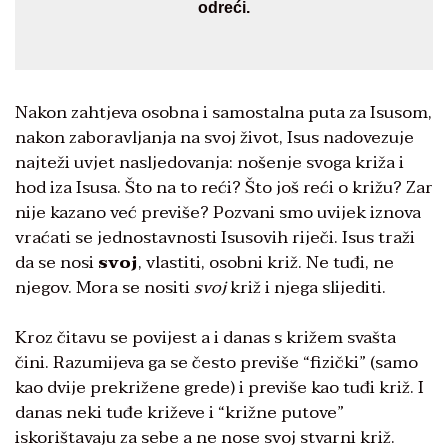
odreći.
Nakon zahtjeva osobna i samostalna puta za Isusom,
nakon zaboravljanja na svoj život, Isus nadovezuje
najteži uvjet nasljedovanja: nošenje svoga križa i
hod iza Isusa. Što na to reći? Što još reći o križu? Zar
nije kazano već previše? Pozvani smo uvijek iznova
vraćati se jednostavnosti Isusovih riječi. Isus traži
da se nosi
svoj
, vlastiti, osobni križ. Ne tuđi, ne
njegov. Mora se nositi
svoj
križ i njega slijediti.
Kroz čitavu se povijest a i danas s križem svašta
čini. Razumijeva ga se često previše “fizički” (samo
kao dvije prekrižene grede) i previše kao tuđi križ. I
danas neki tuđe križeve i “križne putove”
iskorištavaju za sebe a ne nose svoj stvarni križ.