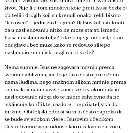
uz njih, zaključuje Isus, mora “mrziti” i svoj vlastiti
život. Nije li u tom mnoštvu koje prati Isusa bezbroj
obitelji i drugih koji su krenuli onako, rekli bismo
“k’o ovce” – jedni za drugima? Ili Isus želi istaknuti
da u nasljedovanju nitko ne može stajati između
Isusa i nasljedovatelja? I da se njega ne nasljeduje
bez glave i bez muke kako se redovito slijepo
nasljeduju zemaljski poglavari i vođe?
Nema sumnje, Isus ne zagovara mržnju prema
svojim najbližima, jer to je tako često prirođeno
nama ljudima, nego snažnom slikom mržnje prema
onima koji nam najviše znače želi istaknuti da je
nasljedovanje njega do te mjere zahtjevno da ne
isključuje konflikte, razdore i neprijateljstva do
mržnje. Obiteljski odnosi su vrlo često zapreka da
se bude svjedokom vjere i Isusovim učenikom.
Često živimo svoje odnose kao u kakvom zatvoru,