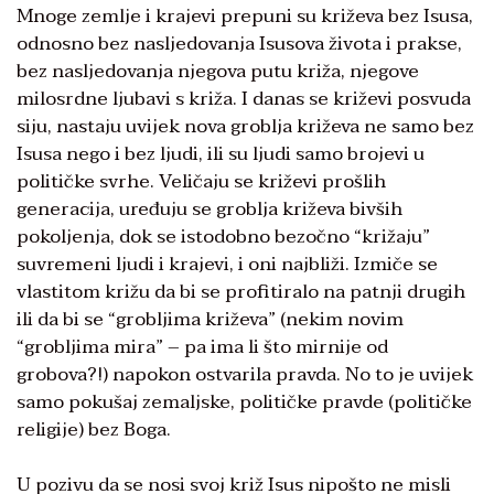
Mnoge zemlje i krajevi prepuni su križeva bez Isusa,
odnosno bez nasljedovanja Isusova života i prakse,
bez nasljedovanja njegova putu križa, njegove
milosrdne ljubavi s križa. I danas se križevi posvuda
siju, nastaju uvijek nova groblja križeva ne samo bez
Isusa nego i bez ljudi, ili su ljudi samo brojevi u
političke svrhe. Veličaju se križevi prošlih
generacija, uređuju se groblja križeva bivših
pokoljenja, dok se istodobno bezočno “križaju”
suvremeni ljudi i krajevi, i oni najbliži. Izmiče se
vlastitom križu da bi se profitiralo na patnji drugih
ili da bi se “grobljima križeva” (nekim novim
“grobljima mira” – pa ima li što mirnije od
grobova?!) napokon ostvarila pravda. No to je uvijek
samo pokušaj zemaljske, političke pravde (političke
religije) bez Boga.
U pozivu da se nosi svoj križ Isus nipošto ne misli