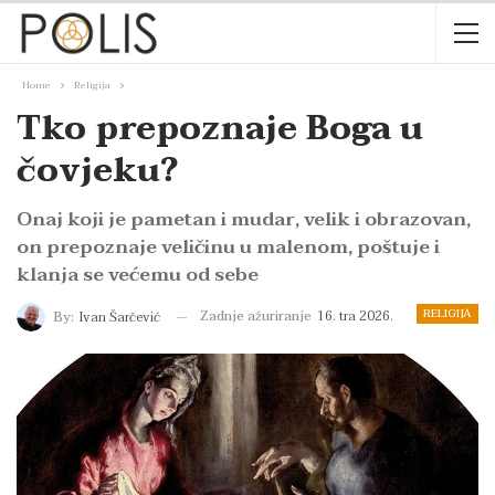
Home
Religija
Tko prepoznaje Boga u
čovjeku?
Onaj koji je pametan i mudar, velik i obrazovan,
on prepoznaje veličinu u malenom, poštuje i
klanja se većemu od sebe
RELIGIJA
Zadnje ažuriranje
16. tra 2026.
By:
Ivan Šarčević