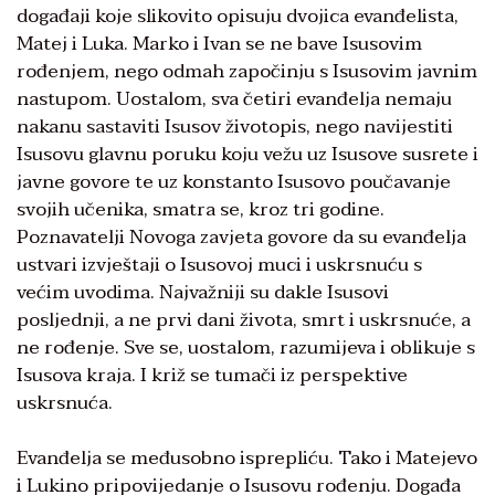
događaji koje slikovito opisuju dvojica evanđelista,
Matej i Luka. Marko i Ivan se ne bave Isusovim
rođenjem, nego odmah započinju s Isusovim javnim
nastupom. Uostalom, sva četiri evanđelja nemaju
nakanu sastaviti Isusov životopis, nego navijestiti
Isusovu glavnu poruku koju vežu uz Isusove susrete i
javne govore te uz konstanto Isusovo poučavanje
svojih učenika, smatra se, kroz tri godine.
Poznavatelji Novoga zavjeta govore da su evanđelja
ustvari izvještaji o Isusovoj muci i uskrsnuću s
većim uvodima. Najvažniji su dakle Isusovi
posljednji, a ne prvi dani života, smrt i uskrsnuće, a
ne rođenje. Sve se, uostalom, razumijeva i oblikuje s
Isusova kraja. I križ se tumači iz perspektive
uskrsnuća.
Evanđelja se međusobno isprepliću. Tako i Matejevo
i Lukino pripovijedanje o Isusovu rođenju. Događa