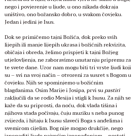
nego i povjerenje u ljude, u ono nikada dokraja
uništivo, ono božansko dobro, u svakom čovjeku.
Jedan i jedini je Isus.
Dok se primičemo tajni Božića, dok preko svih
lijepih ili manje lijepih ukrasa i božićnih rekvizita,
običaja i obreda, želimo prispjeti k tajni Božjeg
utjelovljenja, ne zaboravimo unutarnju pripremu za
te svete dane. Uzor nam mogu biti tri vrste ljudi koji
su – svi na svoj način – otvoreni za susret s Bogom u
čovjeku. Njih se spominjemo u božićnim
blagdanima. Osim Marije i Josipa, prvi su
pastiri
zaključili da se rodio Mesija i stigli k Isusu. Za njih se
kaže da su priprosti, da noću, dok vlada tišina i
njihova stada počivaju, čuju muziku s neba punog
zvijezda, i hitaju k Isusu slaveći Boga s anđelima i
svemirom cijelim. Bog nije mogao drukčije, nego
iznenaditi ljude najvećim iznenađenjem – postati