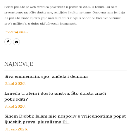
Portal polis.ba je web-stranica pokrenuta u prosincu 2020. U fokusu su nam
prvenstveno različite društvene, religijske i kulturne teme. Osnovna nam je ideja
da polis.ba bude mjesto gdje naši suradnici mogu slobodno i kreativno iznijeti
svoje mišljenje, u duhu uključivosti i humanosti.
Pročitaj više...
NAJNOVIJE
Siva eminencija: spoj anđela i demona
6. kol 2026.
Između trofeja i dostojanstva: Što doista znači
pobijediti?
3. kol 2026.
Sihem Djebbi: Islam nije nespojiv s vrijednostima poput
ljudskih prava, pluralizma ili…
31. srp 2026.