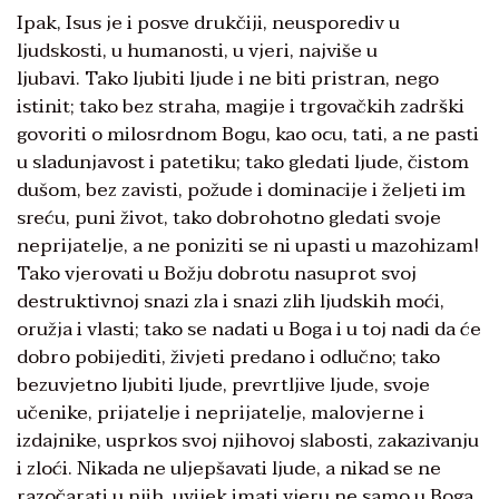
Ipak, Isus je i posve drukčiji, neusporediv u
ljudskosti, u humanosti, u vjeri, najviše u
ljubavi. Tako ljubiti ljude i ne biti pristran, nego
istinit; tako bez straha, magije i trgovačkih zadrški
govoriti o milosrdnom Bogu, kao ocu, tati, a ne pasti
u sladunjavost i patetiku; tako gledati ljude, čistom
dušom, bez zavisti, požude i dominacije i željeti im
sreću, puni život, tako dobrohotno gledati svoje
neprijatelje, a ne poniziti se ni upasti u mazohizam!
Tako vjerovati u Božju dobrotu nasuprot svoj
destruktivnoj snazi zla i snazi zlih ljudskih moći,
oružja i vlasti; tako se nadati u Boga i u toj nadi da će
dobro pobijediti, živjeti predano i odlučno; tako
bezuvjetno ljubiti ljude, prevrtljive ljude, svoje
učenike, prijatelje i neprijatelje, malovjerne i
izdajnike, usprkos svoj njihovoj slabosti, zakazivanju
i zloći. Nikada ne uljepšavati ljude, a nikad se ne
razočarati u njih, uvijek imati vjeru ne samo u Boga,