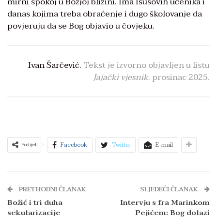
mirni spokoj u Božjoj blizini. Ima Isusovih učenika i
danas kojima treba obraćenje i dugo školovanje da
povjeruju da se Bog objavio u čovjeku.
Ivan Šarčević.
Tekst je izvorno objavljen u listu
Jajački vjesnik
, prosinac 2025.
Facebook
Twitter
E-mail
Podijeli
PRETHODNI ČLANAK
SLJEDEĆI ČLANAK
Božić i tri duha
Intervju s fra Marinkom
sekularizacije
Pejićem: Bog dolazi