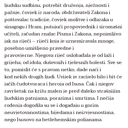
ljudsku sudbinu, potrebit druženja, nježnosti i
pažnje, čovjek iz naroda, obdržavatelj Zakona i
poštovalac tradicije, čovjek molitve i odlazaka u
sinagogu i Hram, putujući propovjednik i siromašni
učitelj, začudan znalac Pisma i Zakona, nepojmljivo
jak na riječi – riječi koja je uznemiravala mnoge,
posebno umišljeno pravedne i
pravovjerne. Njegova riječ oslobađala je od laži i
grijeha, od idola, duševnih i tjelesnih bolesti. Sve se
to, pomislit će s pravom netko, dade naći i
kod nekih drugih ljudi. Uvijek je zacijelo bilo i bit će
jačih čudotvoraca i heroja od Isusa. Čak i njegov
završetak na križu malen je pred daleko strašnijim
ljudskim patnjama, porazima i smrtima. I nečija
rođenja dogodila su se i događaju u gorim
neuvjetovanostima, bijedama i neizvjesnostima,
nego Isusovo na betlehemskim poljanama.