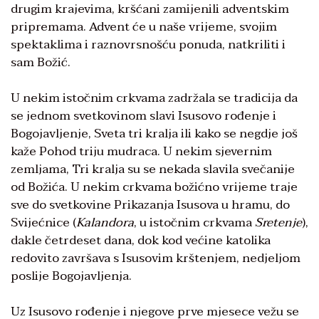
drugim krajevima, kršćani zamijenili adventskim
pripremama. Advent će u naše vrijeme, svojim
spektaklima i raznovrsnošću ponuda, natkriliti i
sam Božić.
U nekim istočnim crkvama zadržala se tradicija da
se jednom svetkovinom slavi Isusovo rođenje i
Bogojavljenje, Sveta tri kralja ili kako se negdje još
kaže Pohod triju mudraca. U nekim sjevernim
zemljama, Tri kralja su se nekada slavila svečanije
od Božića. U nekim crkvama božićno vrijeme traje
sve do svetkovine Prikazanja Isusova u hramu, do
Svijećnice (
Kalandora
, u istočnim crkvama
Sretenje
),
dakle četrdeset dana, dok kod većine katolika
redovito završava s Isusovim krštenjem, nedjeljom
poslije Bogojavljenja.
Uz Isusovo rođenje i njegove prve mjesece vežu se