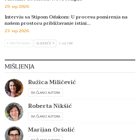
29. srp 2026.
Intervju sa Stipom Odakom: U procesu pomirenja na
našem prostoru približavanje istini…
23. srp 2026.
PRETHODNO
SLJEDEĆE
1 od 198
MIŠLJENJA
Ružica Miličević
SVI ČLANCI AUTORA
Roberta Nikšić
SVI ČLANCI AUTORA
Marijan Oršolić