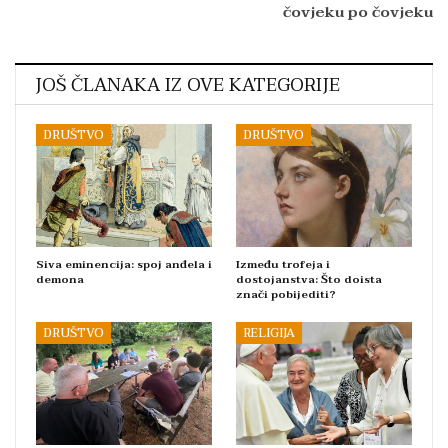
čovjeku po čovjeku
JOŠ ČLANAKA IZ OVE KATEGORIJE
DRUŠTVO
DRUŠTVO
Siva eminencija: spoj anđela i
Između trofeja i
demona
dostojanstva: Što doista
znači pobijediti?
DRUŠTVO
RELIGIJA