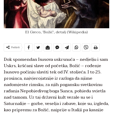
El Greco, 'Božić', detalj (Wikipedia)
Podijeli
Dok spomendan Isusova uskrsnuća – nedjelju i sam
Uskrs, kršćani slave od početka, Božić – rođenje
Isusovo počinju slaviti tek od IV. stoljeća. I to 25.
prosinca, najvjerojatnije iz razloga da njime
nadomjeste rimsku, za njih pogansku svetkovinu
rađanja Nepobjedivog boga Sunca, pobjedu svjetla
nad tamom. Uz taj državni kult vezale su se i
Saturnalije – gozbe, veselja i zabave, koje su, izgleda,
kao pripremu za Božić, najprije u Italiji pa kasnije