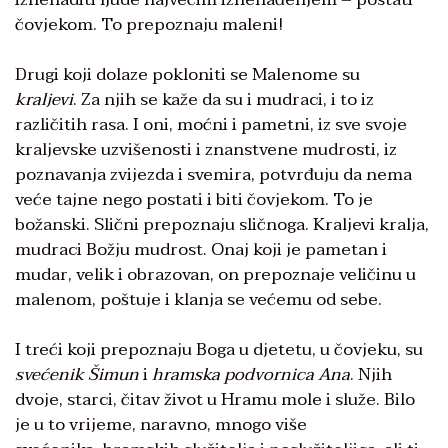
čovjekom. To prepoznaju maleni!
Drugi koji dolaze pokloniti se Malenome su
kraljevi
. Za njih se kaže da su i mudraci, i to iz
različitih rasa. I oni, moćni i pametni, iz sve svoje
kraljevske uzvišenosti i znanstvene mudrosti, iz
poznavanja zvijezda i svemira, potvrđuju da nema
veće tajne nego postati i biti čovjekom. To je
božanski. Slični prepoznaju sličnoga. Kraljevi kralja,
mudraci Božju mudrost. Onaj koji je pametan i
mudar, velik i obrazovan, on prepoznaje veličinu u
malenom, poštuje i klanja se većemu od sebe.
I treći koji prepoznaju Boga u djetetu, u čovjeku, su
svećenik Šimun
i
hramska podvornica Ana
. Njih
dvoje, starci, čitav život u Hramu mole i služe. Bilo
je u to vrijeme, naravno, mnogo više