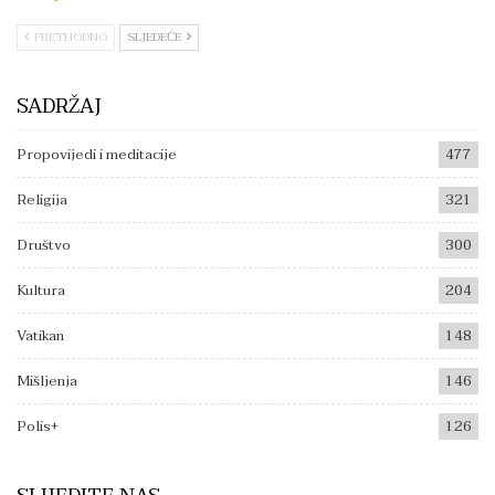
PRETHODNO
SLJEDEĆE
SADRŽAJ
Propovijedi i meditacije
477
Religija
321
Društvo
300
Kultura
204
Vatikan
148
Mišljenja
146
Polis+
126