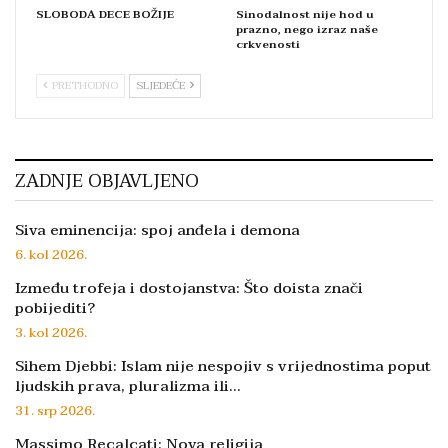
SLOBODA DECE BOŽIJE
Sinodalnost nije hod u
prazno, nego izraz naše
crkvenosti
PRETHODNO
SLJEDEĆE
ZADNJE OBJAVLJENO
Siva eminencija: spoj anđela i demona
6. kol 2026.
Između trofeja i dostojanstva: Što doista znači
pobijediti?
3. kol 2026.
Sihem Djebbi: Islam nije nespojiv s vrijednostima poput
ljudskih prava, pluralizma ili…
31. srp 2026.
Massimo Recalcati: Nova religija