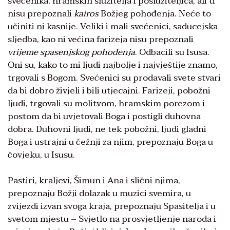
svećenika, hramskih služitelja i poslužiteljica, ali ti
nisu prepoznali
kairos
Božjeg pohođenja. Neće to
učiniti ni kasnije. Veliki i mali svećenici, saducejska
sljedba, kao ni većina farizeja nisu prepoznali
vrijeme
spasenjskog
pohođenja
. Odbacili su Isusa.
Oni su, kako to mi ljudi najbolje i najvještije znamo,
trgovali s Bogom. Svećenici su prodavali svete stvari
da bi dobro živjeli i bili utjecajni. Farizeji, pobožni
ljudi, trgovali su molitvom, hramskim porezom i
postom da bi uvjetovali Boga i postigli duhovna
dobra. Duhovni ljudi, ne tek pobožni, ljudi gladni
Boga i ustrajni u čežnji za njim, prepoznaju Boga u
čovjeku, u Isusu.
Pastiri, kraljevi, Šimun i Ana i slični njima,
prepoznaju Božji dolazak u muzici svemira, u
zvijezdi izvan svoga kraja, prepoznaju Spasitelja i u
svetom mjestu – Svjetlo na prosvjetljenje naroda i