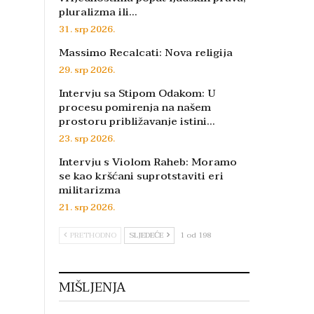
pluralizma ili…
31. srp 2026.
Massimo Recalcati: Nova religija
29. srp 2026.
Intervju sa Stipom Odakom: U
procesu pomirenja na našem
prostoru približavanje istini…
23. srp 2026.
Intervju s Violom Raheb: Moramo
se kao kršćani suprotstaviti eri
militarizma
21. srp 2026.
PRETHODNO
SLJEDEĆE
1 od 198
MIŠLJENJA