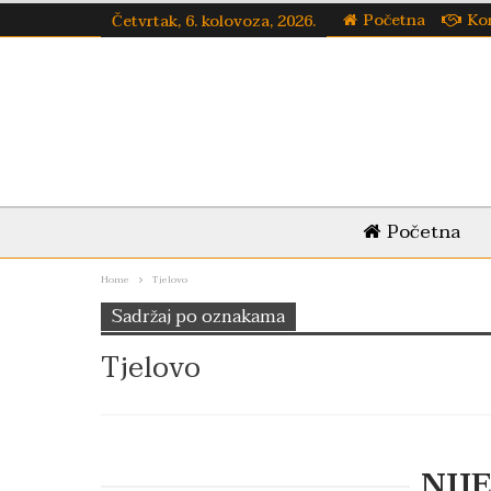
Početna
Ko
Četvrtak, 6. kolovoza, 2026.
Početna
Home
Tjelovo
Sadržaj po oznakama
Tjelovo
NIJ