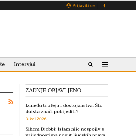
Prijaviti se
že
Intervjui
ZADNJE OBJAVLJENO
Između trofeja i dostojanstva: Što
doista znači pobijediti?
3. kol 2026.
Sihem Djebbi: Islam nije nespojiv s
vrijednostima poput ljudskih prava,