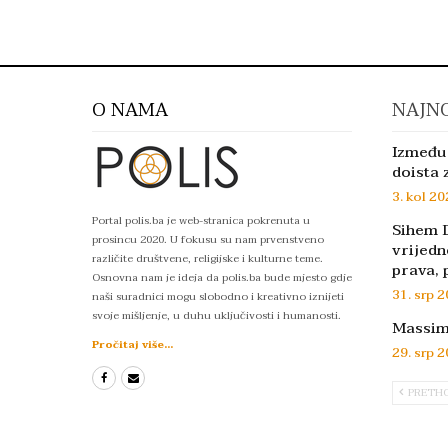
O NAMA
NAJNO
Između 
doista 
3. kol 20
Portal polis.ba je web-stranica pokrenuta u
Sihem D
prosincu 2020. U fokusu su nam prvenstveno
vrijedn
različite društvene, religijske i kulturne teme.
prava, 
Osnovna nam je ideja da polis.ba bude mjesto gdje
31. srp 2
naši suradnici mogu slobodno i kreativno iznijeti
svoje mišljenje, u duhu uključivosti i humanosti.
Massimo
Pročitaj više...
29. srp 2
PRETH