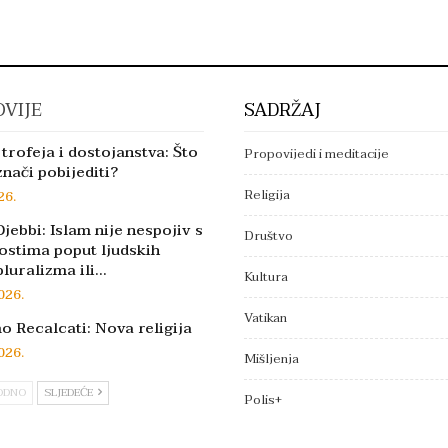
VIJE
SADRŽAJ
trofeja i dostojanstva: Što
Propovijedi i meditacije
znači pobijediti?
Religija
26.
jebbi: Islam nije nespojiv s
Društvo
ostima poput ljudskih
pluralizma ili…
Kultura
026.
Vatikan
 Recalcati: Nova religija
026.
Mišljenja
ODNO
SLJEDEĆE
Polis+