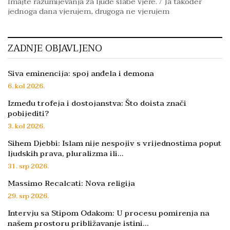
Imajte razumijevanja za ljude slabe vjere. / Ja također
jednoga dana vjerujem, drugoga ne vjerujem
ZADNJE OBJAVLJENO
Siva eminencija: spoj anđela i demona
6. kol 2026.
Između trofeja i dostojanstva: Što doista znači
pobijediti?
3. kol 2026.
Sihem Djebbi: Islam nije nespojiv s vrijednostima poput
ljudskih prava, pluralizma ili…
31. srp 2026.
Massimo Recalcati: Nova religija
29. srp 2026.
Intervju sa Stipom Odakom: U procesu pomirenja na
našem prostoru približavanje istini…