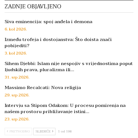
ZADNJE OBJAVLJENO
Siva eminencija: spoj anđela i demona
6. kol 2026.
Između trofeja i dostojanstva: Što doista znači
pobijediti?
3. kol 2026.
Sihem Djebbi: Islam nije nespojiv s vrijednostima poput
ljudskih prava, pluralizma ili…
31. srp 2026.
Massimo Recalcati: Nova religija
29. srp 2026.
Intervju sa Stipom Odakom: U procesu pomirenja na
našem prostoru približavanje istini…
23. srp 2026.
PRETHODNO
SLJEDEĆE
1 od 198