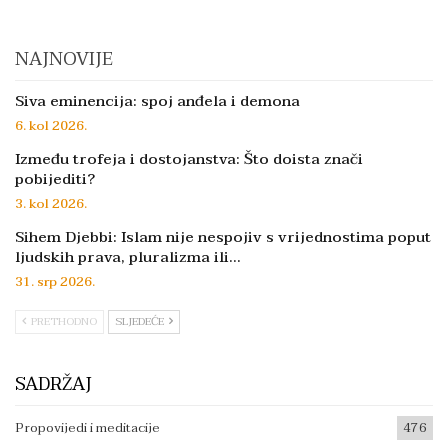
NAJNOVIJE
Siva eminencija: spoj anđela i demona
6. kol 2026.
Između trofeja i dostojanstva: Što doista znači
pobijediti?
3. kol 2026.
Sihem Djebbi: Islam nije nespojiv s vrijednostima poput
ljudskih prava, pluralizma ili…
31. srp 2026.
PRETHODNO
SLJEDEĆE
SADRŽAJ
Propovijedi i meditacije
476