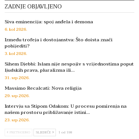
ZADNJE OBJAVLJENO
Siva eminencija: spoj anđela i demona
6. kol 2026.
Između trofeja i dostojanstva: Što doista znači
pobijediti?
3. kol 2026.
Sihem Djebbi: Islam nije nespojiv s vrijednostima poput
ljudskih prava, pluralizma ili…
31. srp 2026.
Massimo Recalcati: Nova religija
29. srp 2026.
Intervju sa Stipom Odakom: U procesu pomirenja na
našem prostoru približavanje istini…
23. srp 2026.
PRETHODNO
SLJEDEĆE
1 od 198