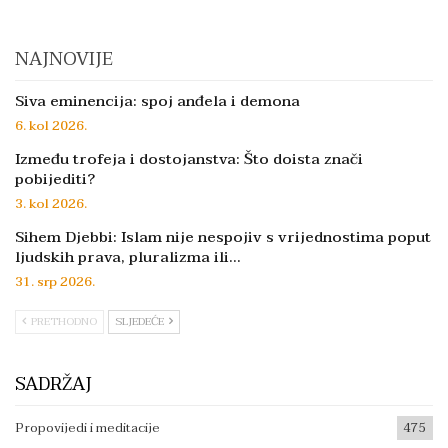
NAJNOVIJE
Siva eminencija: spoj anđela i demona
6. kol 2026.
Između trofeja i dostojanstva: Što doista znači
pobijediti?
3. kol 2026.
Sihem Djebbi: Islam nije nespojiv s vrijednostima poput
ljudskih prava, pluralizma ili…
31. srp 2026.
PRETHODNO
SLJEDEĆE
SADRŽAJ
Propovijedi i meditacije
475