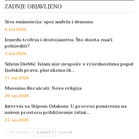
ZADNJE OBJAVLJENO
Siva eminencija: spoj anđela i demona
6. kol 2026.
Između trofeja i dostojanstva: Što doista znači
pobijediti?
3. kol 2026.
Sihem Djebbi: Islam nije nespojiv s vrijednostima poput
ljudskih prava, pluralizma ili…
31. srp 2026.
Massimo Recalcati: Nova religija
29. srp 2026.
Intervju sa Stipom Odakom: U procesu pomirenja na
našem prostoru približavanje istini…
23. srp 2026.
PRETHODNO
SLJEDEĆE
1 od 198