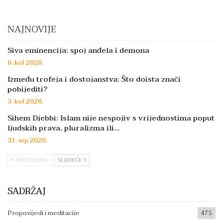
NAJNOVIJE
Siva eminencija: spoj anđela i demona
6. kol 2026.
Između trofeja i dostojanstva: Što doista znači
pobijediti?
3. kol 2026.
Sihem Djebbi: Islam nije nespojiv s vrijednostima poput
ljudskih prava, pluralizma ili…
31. srp 2026.
PRETHODNO
SLJEDEĆE
SADRŽAJ
Propovijedi i meditacije
475