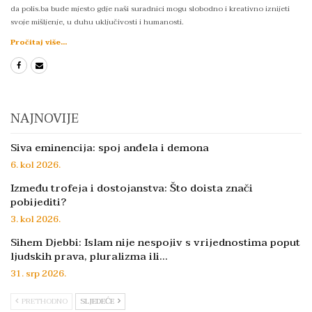
da polis.ba bude mjesto gdje naši suradnici mogu slobodno i kreativno iznijeti
svoje mišljenje, u duhu uključivosti i humanosti.
Pročitaj više...
NAJNOVIJE
Siva eminencija: spoj anđela i demona
6. kol 2026.
Između trofeja i dostojanstva: Što doista znači
pobijediti?
3. kol 2026.
Sihem Djebbi: Islam nije nespojiv s vrijednostima poput
ljudskih prava, pluralizma ili…
31. srp 2026.
PRETHODNO
SLJEDEĆE