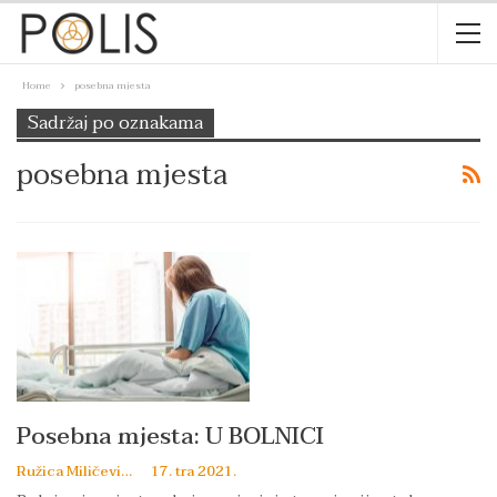
Home
posebna mjesta
Sadržaj po oznakama
posebna mjesta
Posebna mjesta: U BOLNICI
Ružica Miličević
17. tra 2021.