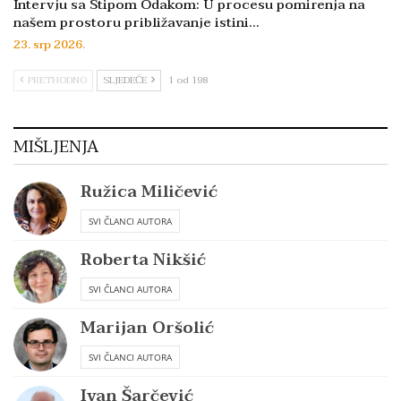
Intervju sa Stipom Odakom: U procesu pomirenja na
našem prostoru približavanje istini…
23. srp 2026.
PRETHODNO
SLJEDEĆE
1 od 198
MIŠLJENJA
Ružica Miličević
SVI ČLANCI AUTORA
Roberta Nikšić
SVI ČLANCI AUTORA
Marijan Oršolić
SVI ČLANCI AUTORA
Ivan Šarčević