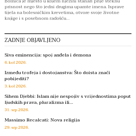
Bolnica je mjesto u kojem njezini stanari prije steknu
prisnost nego što jedni drugima upamte imena. Isprave
tijela na bolesničkim krevetima, otvore svoje životne
knjige i s posebnom radošću…
ZADNJE OBJAVLJENO
Siva eminencija: spoj anđela i demona
6. kol 2026.
Između trofeja i dostojanstva: Što doista znači
pobijediti?
3. kol 2026.
Sihem Djebbi: Islam nije nespojiv s vrijednostima poput
ljudskih prava, pluralizma ili…
31. srp 2026.
Massimo Recalcati: Nova religija
29. srp 2026.