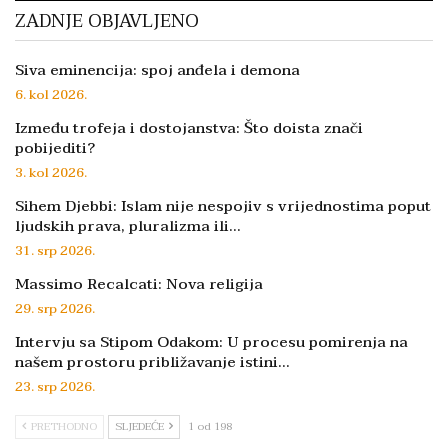
ZADNJE OBJAVLJENO
Siva eminencija: spoj anđela i demona
6. kol 2026.
Između trofeja i dostojanstva: Što doista znači
pobijediti?
3. kol 2026.
Sihem Djebbi: Islam nije nespojiv s vrijednostima poput
ljudskih prava, pluralizma ili…
31. srp 2026.
Massimo Recalcati: Nova religija
29. srp 2026.
Intervju sa Stipom Odakom: U procesu pomirenja na
našem prostoru približavanje istini…
23. srp 2026.
PRETHODNO
SLJEDEĆE
1 od 198