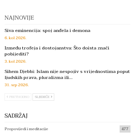
NAJNOVIJE
Siva eminencija: spoj anđela i demona
6. kol 2026.
Između trofeja i dostojanstva: Što doista znači
pobijediti?
3. kol 2026.
Sihem Djebbi: Islam nije nespojiv s vrijednostima poput
ljudskih prava, pluralizma ili…
31. srp 2026.
PRETHODNO
SLJEDEĆE
SADRŽAJ
Propovijedi i meditacije
477