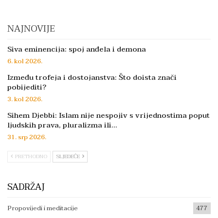
NAJNOVIJE
Siva eminencija: spoj anđela i demona
6. kol 2026.
Između trofeja i dostojanstva: Što doista znači
pobijediti?
3. kol 2026.
Sihem Djebbi: Islam nije nespojiv s vrijednostima poput
ljudskih prava, pluralizma ili…
31. srp 2026.
PRETHODNO
SLJEDEĆE
SADRŽAJ
Propovijedi i meditacije
477