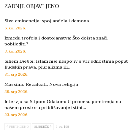
ZADNJE OBJAVLJENO
Siva eminencija: spoj anđela i demona
6. kol 2026.
Između trofeja i dostojanstva: Što doista znači
pobijediti?
3. kol 2026.
Sihem Djebbi: Islam nije nespojiv s vrijednostima poput
ljudskih prava, pluralizma ili…
31. srp 2026.
Massimo Recalcati: Nova religija
29. srp 2026.
Intervju sa Stipom Odakom: U procesu pomirenja na
našem prostoru približavanje istini…
23. srp 2026.
PRETHODNO
SLJEDEĆE
1 od 198