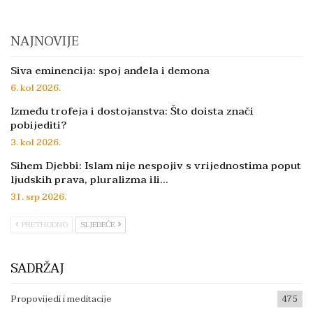
NAJNOVIJE
Siva eminencija: spoj anđela i demona
6. kol 2026.
Između trofeja i dostojanstva: Što doista znači
pobijediti?
3. kol 2026.
Sihem Djebbi: Islam nije nespojiv s vrijednostima poput
ljudskih prava, pluralizma ili…
31. srp 2026.
PRETHODNO
SLJEDEĆE
SADRŽAJ
Propovijedi i meditacije
475