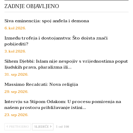
ZADNJE OBJAVLJENO
Siva eminencija: spoj anđela i demona
6. kol 2026.
Između trofeja i dostojanstva: Što doista znači
pobijediti?
3. kol 2026.
Sihem Djebbi: Islam nije nespojiv s vrijednostima poput
ljudskih prava, pluralizma ili…
31. srp 2026.
Massimo Recalcati: Nova religija
29. srp 2026.
Intervju sa Stipom Odakom: U procesu pomirenja na
našem prostoru približavanje istini…
23. srp 2026.
PRETHODNO
SLJEDEĆE
1 od 198