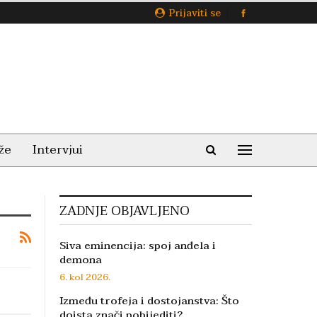
Prijaviti se
že
Intervjui
ZADNJE OBJAVLJENO
Siva eminencija: spoj anđela i
demona
6. kol 2026.
Između trofeja i dostojanstva: Što
doista znači pobijediti?