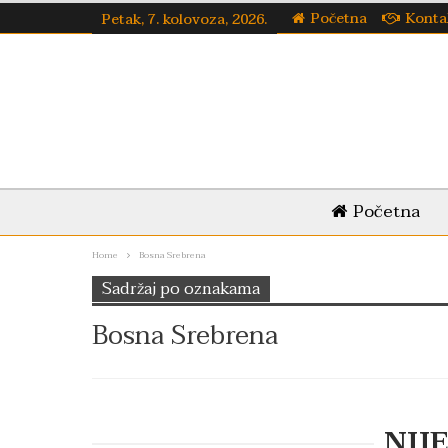
Početna
Konta
Petak, 7. kolovoza, 2026.
Početna
Home
Bosna Srebrena
Sadržaj po oznakama
Bosna Srebrena
NIJ