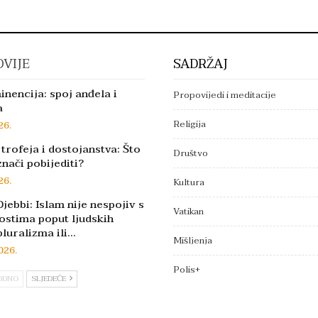
VIJE
SADRŽAJ
inencija: spoj anđela i
Propovijedi i meditacije
a
Religija
26.
trofeja i dostojanstva: Što
Društvo
znači pobijediti?
26.
Kultura
jebbi: Islam nije nespojiv s
Vatikan
ostima poput ljudskih
pluralizma ili…
Mišljenja
026.
Polis+
ODNO
SLJEDEĆE