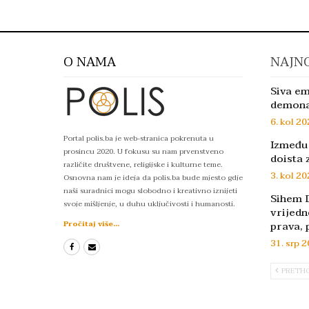
O NAMA
NAJNO
Siva em
demon
6. kol 20
Portal polis.ba je web-stranica pokrenuta u
Između 
prosincu 2020. U fokusu su nam prvenstveno
doista 
različite društvene, religijske i kulturne teme.
3. kol 20
Osnovna nam je ideja da polis.ba bude mjesto gdje
naši suradnici mogu slobodno i kreativno iznijeti
Sihem D
svoje mišljenje, u duhu uključivosti i humanosti.
vrijedn
prava, 
Pročitaj više...
31. srp 2
PRETH