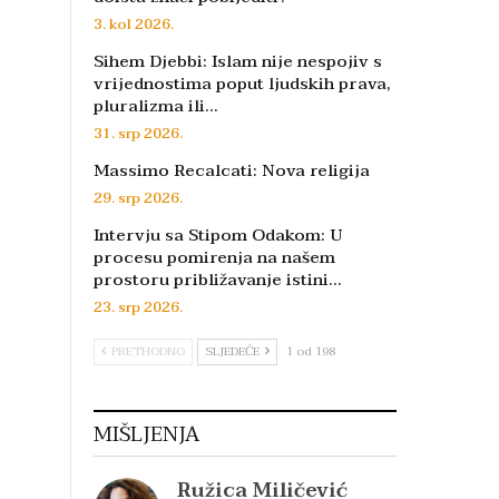
3. kol 2026.
Sihem Djebbi: Islam nije nespojiv s
vrijednostima poput ljudskih prava,
pluralizma ili…
31. srp 2026.
Massimo Recalcati: Nova religija
29. srp 2026.
Intervju sa Stipom Odakom: U
procesu pomirenja na našem
prostoru približavanje istini…
23. srp 2026.
PRETHODNO
SLJEDEĆE
1 od 198
MIŠLJENJA
Ružica Miličević