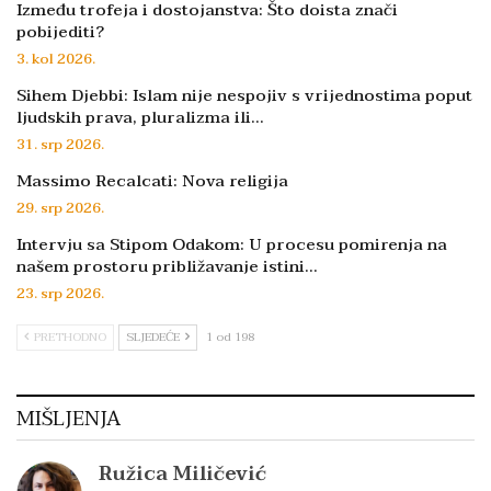
Između trofeja i dostojanstva: Što doista znači
pobijediti?
3. kol 2026.
Sihem Djebbi: Islam nije nespojiv s vrijednostima poput
ljudskih prava, pluralizma ili…
31. srp 2026.
Massimo Recalcati: Nova religija
29. srp 2026.
Intervju sa Stipom Odakom: U procesu pomirenja na
našem prostoru približavanje istini…
23. srp 2026.
PRETHODNO
SLJEDEĆE
1 od 198
MIŠLJENJA
Ružica Miličević