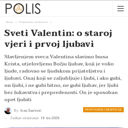
Home
Propovijedi i meditacije
Sveti Valentin: o staroj
vjeri i prvoj ljubavi
Slavljenjem sveca Valentina slavimo Isusa
Krista, utjelovljenu Božju ljubav, koji je volio
ljude, radovao se ljudskom prijateljstvu i
ljubavi. Onaj koji se zaljubljuje i ljubi, i ako gubi,
on ljubi, i ne gubi bitno, ne gubi ljubav, jer ljubi
bez lukavstva i prepredenosti. On je sposoban
opet ljubiti
PROPOVIJEDI I MEDITACIJE
By:
Ivan Šarčević
Zadnje ažuriranje
16. tra 2026.