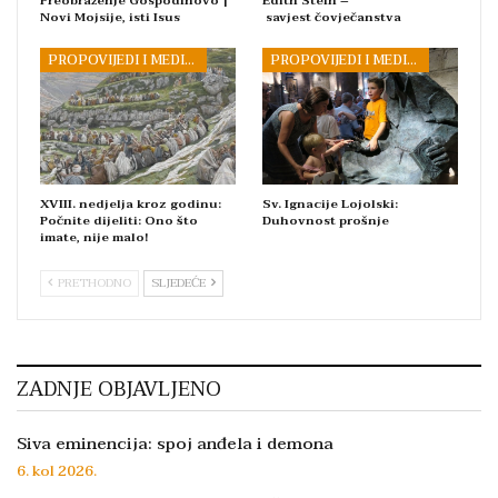
Preobraženje Gospodinovo |
Edith Stein –
Novi Mojsije, isti Isus
savjest čovječanstva
PROPOVIJEDI I MEDITACIJE
PROPOVIJEDI I MEDITACIJE
XVIII. nedjelja kroz godinu:
Sv. Ignacije Lojolski:
Počnite dijeliti: Ono što
Duhovnost prošnje
imate, nije malo!
PRETHODNO
SLJEDEĆE
ZADNJE OBJAVLJENO
Siva eminencija: spoj anđela i demona
6. kol 2026.