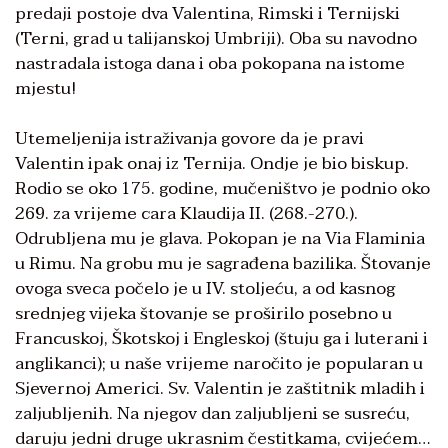
predaji postoje dva Valentina, Rimski i Ternijski
(Terni, grad u talijanskoj Umbriji). Oba su navodno
nastradala istoga dana i oba pokopana na istome
mjestu!
Utemeljenija istraživanja govore da je pravi
Valentin ipak onaj iz Ternija. Ondje je bio biskup.
Rodio se oko 175. godine, mučeništvo je podnio oko
269. za vrijeme cara Klaudija II. (268.-270.).
Odrubljena mu je glava. Pokopan je na Via Flaminia
u Rimu. Na grobu mu je sagrađena bazilika. Štovanje
ovoga sveca počelo je u IV. stoljeću, a od kasnog
srednjeg vijeka štovanje se proširilo posebno u
Francuskoj, Škotskoj i Engleskoj (štuju ga i luterani i
anglikanci); u naše vrijeme naročito je popularan u
Sjevernoj Americi. Sv. Valentin je zaštitnik mladih i
zaljubljenih. Na njegov dan zaljubljeni se susreću,
daruju jedni druge ukrasnim čestitkama, cvijećem…