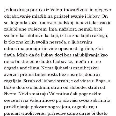
Jedna druga poruka iz Valentinova života je njegovo
ohrabrivanje mladih na prijateljevanje i ljubav. On
se, legenda kaže, radovao ljudskoj ljubavi i darivao je
zaljubljene cvijećem. Ima, nažalost, nemali broj
svećenika i duhovnika koji, iz tko zna kojih razloga,
iz tko zna kojih svojih nesreća, u ljubavnim
odnosima ponajprije vide opasnost i grijeh, zlo i
đavla. Misle da će ljubav doći bez zaljubljivanja kao
neko bestjelesno čudo. Ljubav se, međutim, ne
događa anđelima. Nema ljubavi u manihejskoj
averziji prema tjelesnosti, bez susreta, dodira i
zagrljaja. Strah od ljubavi strah je od vjere u Boga, u
Božje dobro u ljudima; strah od slobode, strah od
života. Neki smatraju Valentina čak poganskim
svecem i na Valentinovo pojačavaju svoja zabrinuta
proklinjanja pokvarenog svijeta, organiziraju
pandan «molitvene» priredbe samo da ne bi došlo