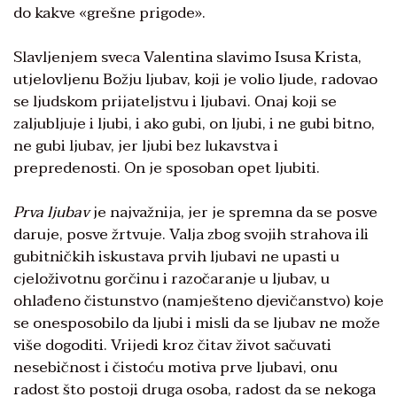
do kakve «grešne prigode».
Slavljenjem sveca Valentina slavimo Isusa Krista,
utjelovljenu Božju ljubav, koji je volio ljude, radovao
se ljudskom prijateljstvu i ljubavi. Onaj koji se
zaljubljuje i ljubi, i ako gubi, on ljubi, i ne gubi bitno,
ne gubi ljubav, jer ljubi bez lukavstva i
prepredenosti. On je sposoban opet ljubiti.
Prva ljubav
je najvažnija, jer je spremna da se posve
daruje, posve žrtvuje. Valja zbog svojih strahova ili
gubitničkih iskustava prvih ljubavi ne upasti u
cjeloživotnu gorčinu i razočaranje u ljubav, u
ohlađeno čistunstvo (namješteno djevičanstvo) koje
se onesposobilo da ljubi i misli da se ljubav ne može
više dogoditi. Vrijedi kroz čitav život sačuvati
nesebičnost i čistoću motiva prve ljubavi, onu
radost što postoji druga osoba, radost da se nekoga