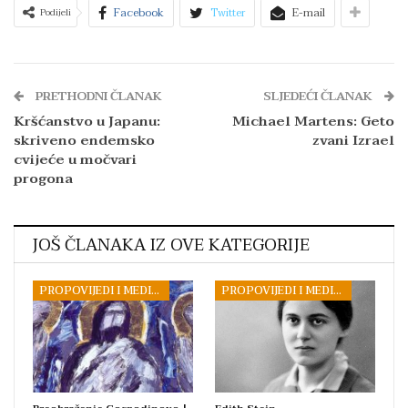
Facebook
Twitter
E-mail
Podijeli
PRETHODNI ČLANAK
SLJEDEĆI ČLANAK
Kršćanstvo u Japanu:
Michael Martens: Geto
skriveno endemsko
zvani Izrael
cvijeće u močvari
progona
JOŠ ČLANAKA IZ OVE KATEGORIJE
PROPOVIJEDI I MEDITACIJE
PROPOVIJEDI I MEDITACIJE