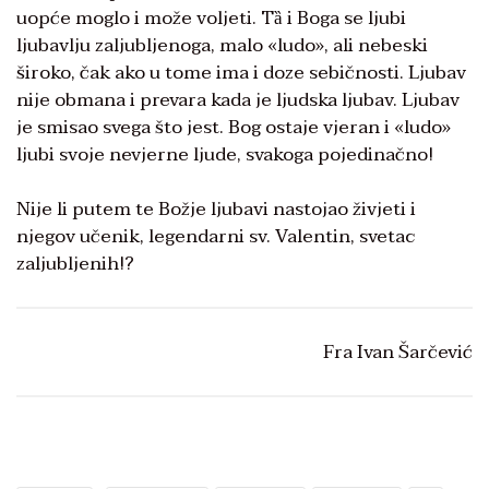
uopće moglo i može voljeti. Tȁ i Boga se ljubi
ljubavlju zaljubljenoga, malo «ludo», ali nebeski
široko, čak ako u tome ima i doze sebičnosti. Ljubav
nije obmana i prevara kada je ljudska ljubav. Ljubav
je smisao svega što jest. Bog ostaje vjeran i «ludo»
ljubi svoje nevjerne ljude, svakoga pojedinačno!
Nije li putem te Božje ljubavi nastojao živjeti i
njegov učenik, legendarni sv. Valentin, svetac
zaljubljenih!?
Fra Ivan Šarčević