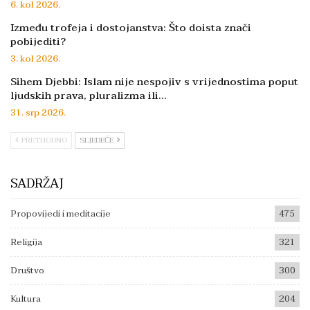
6. kol 2026.
Između trofeja i dostojanstva: Što doista znači
pobijediti?
3. kol 2026.
Sihem Djebbi: Islam nije nespojiv s vrijednostima poput
ljudskih prava, pluralizma ili…
31. srp 2026.
PRETHODNO
SLJEDEĆE
SADRŽAJ
Propovijedi i meditacije
475
Religija
321
Društvo
300
Kultura
204