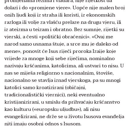
promjenama režima i vladara, nije rijetkost da
dolazi i do «promjene vjere». Uopće nije malen broj
onih ljudi koji iz straha ili koristi, iz ekonomskih
razloga ili volje za vlašću prelaze na drugu vjeru, ili
iz ateizma u teizam i obratno. Bez sumnje, rijetki su
vjerski, a česti «politički obraćenici». «Ovaj me
narod samo usnama štuje, a srce mu je daleko od
mene», ponovit će Isus riječi proroka Izaije koje
vrijede za mnoge koji sebe riječima, nominalno
nazivaju kršćanima, katolicima, ali ustvari to nisu. U
nas se miješa religiozno s nacionalnim, štoviše,
nacionalno se stavlja iznad vjerskoga, pa su mnogi
katolici samo kroatizirani (običajni,
tradicionalistički vjernici), neki eventualno
kristijanizirani, u smislu da prihvaćaju kršćanstvo
kao kulturu («europsku uljudbu»), ali nisu
evangelizirani, ne drže se u životu Isusova evanđelja
niti imaju osobni odnos s Isusom.