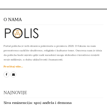
O NAMA
Portal polis.ba je web-stranica pokrenuta u prosincu 2020. U fokusu su nam
prvenstveno različite društvene, religijske i kulturne teme. Osnovna nam je ideja
da polis.ba bude mjesto gdje naši suradnici mogu slobodno i kreativno iznijeti
svoje mišljenje, u duhu uključivosti i humanosti.
Pročitaj više...
NAJNOVIJE
Siva eminencija: spoj anđela i demona