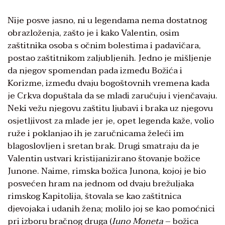
Nije posve jasno, ni u legendama nema dostatnog
obrazloženja, zašto je i kako Valentin, osim
zaštitnika osoba s očnim bolestima i padavičara,
postao zaštitnikom zaljubljenih. Jedno je mišljenje
da njegov spomendan pada između Božića i
Korizme, između dvaju bogoštovnih vremena kada
je Crkva dopuštala da se mladi zaručuju i vjenčavaju.
Neki vežu njegovu zaštitu ljubavi i braka uz njegovu
osjetljivost za mlade jer je, opet legenda kaže, volio
ruže i poklanjao ih je zaručnicama želeći im
blagoslovljen i sretan brak. Drugi smatraju da je
Valentin ustvari kristijanizirano štovanje božice
Junone. Naime, rimska božica Junona, kojoj je bio
posvećen hram na jednom od dvaju brežuljaka
rimskog Kapitolija, štovala se kao zaštitnica
djevojaka i udanih žena; molilo joj se kao pomoćnici
pri izboru bračnog druga (
Iuno Moneta
– božica