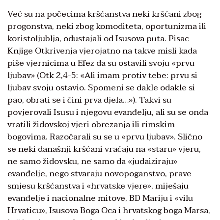
Već su na počecima kršćanstva neki kršćani zbog
progonstva, neki zbog komoditeta, oportunizma ili
koristoljublja, odustajali od Isusova puta. Pisac
Knjige Otkrivenja vjerojatno na takve misli kada
piše vjernicima u Efez da su ostavili svoju «prvu
ljubav» (Otk 2,4-5: «Ali imam protiv tebe: prvu si
ljubav svoju ostavio. Spomeni se dakle odakle si
pao, obrati se i čini prva djela…»). Takvi su
povjerovali Isusu i njegovu evanđelju, ali su se onda
vratili židovskoj vjeri obrezanja ili rimskim
bogovima. Razočarali su se u «prvu ljubav». Slično
se neki današnji kršćani vraćaju na «staru» vjeru,
ne samo židovsku, ne samo da «judaiziraju»
evanđelje, nego stvaraju novopoganstvo, prave
smjesu kršćanstva i «hrvatske vjere», miješaju
evanđelje i nacionalne mitove, BD Mariju i «vilu
Hrvaticu», Isusova Boga Oca i hrvatskog boga Marsa,