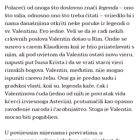
Polazeći od onoga što doslovno znači
legenda
– ono
što valja, odnosno ono što treba čitati – vrijedilo bi i
nama današnjima otkriti neke poruke iz legendi o
sv. Valentinu. Evo jedne. Veli se da je radi nekih
crkvenih poslova Valentin došao u Rim. Ondje se
susreo s carem Klaudijem koji je htio prijateljevati s
njim, ali pod uvjetom da Valentin ostavi novu vjeru,
napusti put Isusa Krista i da se vrati staroj vjeri
rimskih bogova. Valentin, međutim, nije mogao
ispuniti carevu želju. Ovaj ga je predao sudu i
gradskoj vlasti, koji su, legenda kaže, čak i
Valentinova čuda (jedno od njih je povratak vida
kćerci izvjesnoga Asterija), protumačili kao opasno
zavođenje naroda i čarobnjaštvo. Stoga je Valentin
morao biti pogubljen.
U povijesnim mijenama i prevratima, u