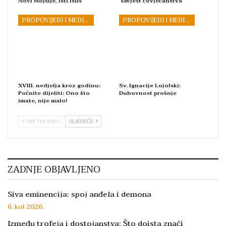
Novi Mojsije, isti Isus
savjest čovječanstva
PROPOVIJEDI I MEDITACIJE
PROPOVIJEDI I MEDITACIJE
XVIII. nedjelja kroz godinu:
Sv. Ignacije Lojolski:
Počnite dijeliti: Ono što
Duhovnost prošnje
imate, nije malo!
PRETHODNO
SLJEDEĆE
ZADNJE OBJAVLJENO
Siva eminencija: spoj anđela i demona
6. kol 2026.
Između trofeja i dostojanstva: Što doista znači