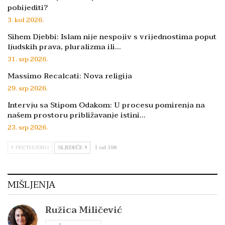
pobijediti?
3. kol 2026.
Sihem Djebbi: Islam nije nespojiv s vrijednostima poput
ljudskih prava, pluralizma ili…
31. srp 2026.
Massimo Recalcati: Nova religija
29. srp 2026.
Intervju sa Stipom Odakom: U procesu pomirenja na
našem prostoru približavanje istini…
23. srp 2026.
PRETHODNO
SLJEDEĆE
1 od 198
MIŠLJENJA
Ružica Miličević