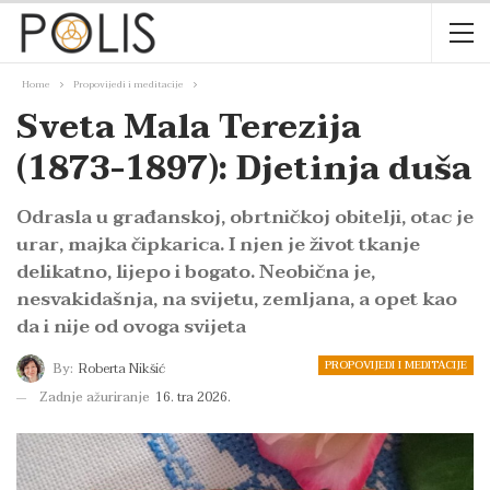
Home
Propovijedi i meditacije
Sveta Mala Terezija
(1873-1897): Djetinja duša
Odrasla u građanskoj, obrtničkoj obitelji, otac je
urar, majka čipkarica. I njen je život tkanje
delikatno, lijepo i bogato. Neobična je,
nesvakidašnja, na svijetu, zemljana, a opet kao
da i nije od ovoga svijeta
PROPOVIJEDI I MEDITACIJE
By:
Roberta Nikšić
Zadnje ažuriranje
16. tra 2026.