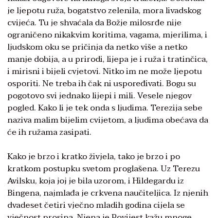
je ljepotu ruža, bogatstvo zelenila, mora livadskog
cvijeća. Tu je shvaćala da Božje milosrđe nije
ograničeno nikakvim koritima, vagama, mjerilima, i
ljudskom oku se pričinja da netko više a netko
manje dobija, a u prirodi, lijepa je i ruža i tratinčica,
i mirisni i bijeli cvjetovi. Nitko im ne može ljepotu
osporiti. Ne treba ih čak ni uspoređivati. Bogu su
pogotovo svi jednako lijepi i mili. Vesele njegov
pogled. Kako li je tek onda s ljudima. Terezija sebe
naziva malim bijelim cvijetom, a ljudima obećava da
će ih ružama zasipati.
Kako je brzo i kratko živjela, tako je brzo i po
kratkom postupku svetom proglašena. Uz Terezu
Avilsku, koja joj je bila uzorom, i Hildegardu iz
Bingena, najmlađa je crkvena naučiteljica. Iz njenih
dvadeset četiri vječno mladih godina cijela se
vječnost prosipa. Njena je Povijest kažu mnoge