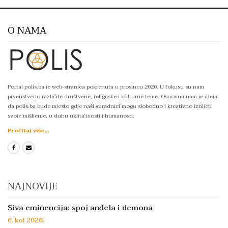
O NAMA
Portal polis.ba je web-stranica pokrenuta u prosincu 2020. U fokusu su nam
prvenstveno različite društvene, religijske i kulturne teme. Osnovna nam je ideja
da polis.ba bude mjesto gdje naši suradnici mogu slobodno i kreativno iznijeti
svoje mišljenje, u duhu uključivosti i humanosti.
Pročitaj više...
NAJNOVIJE
Siva eminencija: spoj anđela i demona
6. kol 2026.