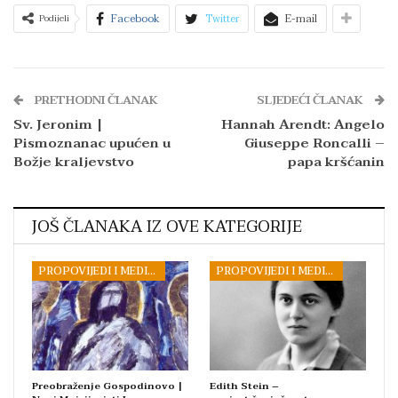
Facebook
Twitter
E-mail
Podijeli
PRETHODNI ČLANAK
SLJEDEĆI ČLANAK
Sv. Jeronim |
Hannah Arendt: Angelo
Pismoznanac upućen u
Giuseppe Roncalli –
Božje kraljevstvo
papa kršćanin
JOŠ ČLANAKA IZ OVE KATEGORIJE
PROPOVIJEDI I MEDITACIJE
PROPOVIJEDI I MEDITACIJE
Preobraženje Gospodinovo |
Edith Stein –