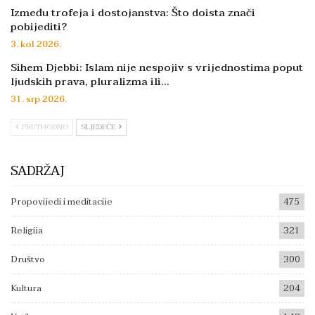
Između trofeja i dostojanstva: Što doista znači
pobijediti?
3. kol 2026.
Sihem Djebbi: Islam nije nespojiv s vrijednostima poput
ljudskih prava, pluralizma ili…
31. srp 2026.
PRETHODNO
SLJEDEĆE
SADRŽAJ
Propovijedi i meditacije
475
Religija
321
Društvo
300
Kultura
204