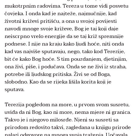
mukotrpnim radovima. Tereza u tome vidi posvetu
čovjeka. I onda kad je najteže, najmučnije, kad
životni križevi pritišću, a ona u svojoj povijesti
navodi mnoge svoje križeve, Bog je taj koji daje
neiscrpno vrelo energije da se taj križ spremnije
podnese. I nije na kraju kako ljudi hoće, niti onda
kad vas najviše sputavaju, nego, tako kod Terezije,
bit će kako Bog hoće. S tim pouzdanjem, djetinjim,
ona živi, piše, i podučava. Onda se ne živi iz straha,
potrebe ili ljudskog pritiska. Živi se od Boga,
slobodno. Kao da se rijeka lišila korita koji je
sputava.
Terezija pogledom na more, u prvom svom susretu,
uviđa da ni Bog, kao ni more, nema mjere ni granica.
Takvo je i njegovo milosrđe. Njeni su susreti sa
prirodom redovito takvi, zagledana u knjigu prirode
nalazi odgovore na mnoga svoja traženja. Uočavala