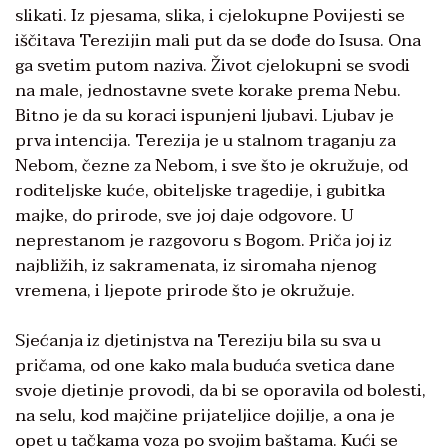
slikati. Iz pjesama, slika, i cjelokupne Povijesti se
iščitava Terezijin mali put da se dođe do Isusa. Ona
ga svetim putom naziva. Život cjelokupni se svodi
na male, jednostavne svete korake prema Nebu.
Bitno je da su koraci ispunjeni ljubavi. Ljubav je
prva intencija. Terezija je u stalnom traganju za
Nebom, čezne za Nebom, i sve što je okružuje, od
roditeljske kuće, obiteljske tragedije, i gubitka
majke, do prirode, sve joj daje odgovore. U
neprestanom je razgovoru s Bogom. Priča joj iz
najbližih, iz sakramenata, iz siromaha njenog
vremena, i ljepote prirode što je okružuje.
Sjećanja iz djetinjstva na Tereziju bila su sva u
pričama, od one kako mala buduća svetica dane
svoje djetinje provodi, da bi se oporavila od bolesti,
na selu, kod majčine prijateljice dojilje, a ona je
opet u tačkama voza po svojim baštama. Kući se