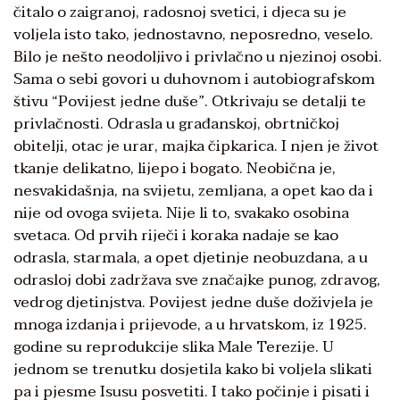
čitalo o zaigranoj, radosnoj svetici, i djeca su je
voljela isto tako, jednostavno, neposredno, veselo.
Bilo je nešto neodoljivo i privlačno u njezinoj osobi.
Sama o sebi govori u duhovnom i autobiografskom
štivu “Povijest jedne duše”. Otkrivaju se detalji te
privlačnosti. Odrasla u građanskoj, obrtničkoj
obitelji, otac je urar, majka čipkarica. I njen je život
tkanje delikatno, lijepo i bogato. Neobična je,
nesvakidašnja, na svijetu, zemljana, a opet kao da i
nije od ovoga svijeta. Nije li to, svakako osobina
svetaca. Od prvih riječi i koraka nadaje se kao
odrasla, starmala, a opet djetinje neobuzdana, a u
odrasloj dobi zadržava sve značajke punog, zdravog,
vedrog djetinjstva. Povijest jedne duše doživjela je
mnoga izdanja i prijevode, a u hrvatskom, iz 1925.
godine su reprodukcije slika Male Terezije. U
jednom se trenutku dosjetila kako bi voljela slikati
pa i pjesme Isusu posvetiti. I tako počinje i pisati i