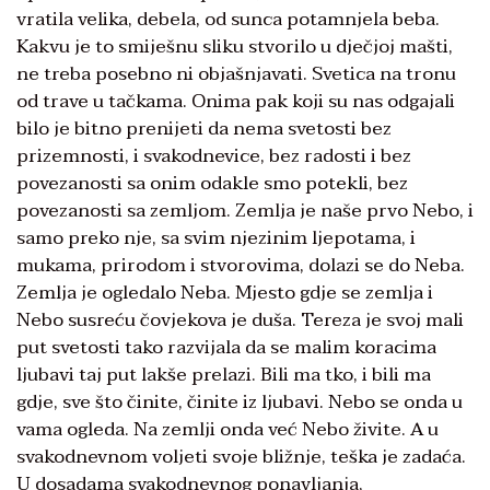
vratila velika, debela, od sunca potamnjela beba.
Kakvu je to smiješnu sliku stvorilo u dječjoj mašti,
ne treba posebno ni objašnjavati. Svetica na tronu
od trave u tačkama. Onima pak koji su nas odgajali
bilo je bitno prenijeti da nema svetosti bez
prizemnosti, i svakodnevice, bez radosti i bez
povezanosti sa onim odakle smo potekli, bez
povezanosti sa zemljom. Zemlja je naše prvo Nebo, i
samo preko nje, sa svim njezinim ljepotama, i
mukama, prirodom i stvorovima, dolazi se do Neba.
Zemlja je ogledalo Neba. Mjesto gdje se zemlja i
Nebo susreću čovjekova je duša. Tereza je svoj mali
put svetosti tako razvijala da se malim koracima
ljubavi taj put lakše prelazi. Bili ma tko, i bili ma
gdje, sve što činite, činite iz ljubavi. Nebo se onda u
vama ogleda. Na zemlji onda već Nebo živite. A u
svakodnevnom voljeti svoje bližnje, teška je zadaća.
U dosadama svakodnevnog ponavljanja,