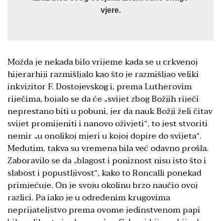
vjere.
Možda je nekada bilo vrijeme kada se u crkvenoj
hijerarhiji razmišljalo kao što je razmišljao veliki
inkvizitor F. Dostojevskog i, prema Lutherovim
riječima, bojalo se da će „svijet zbog Božjih riječi
neprestano biti u pobuni, jer da nauk Božji želi čitav
svijet promijeniti i nanovo oživjeti“, to jest stvoriti
nemir „u onolikoj mjeri u kojoj dopire do svijeta“.
Međutim, takva su vremena bila već odavno prošla.
Zaboravilo se da „blagost i poniznost nisu isto što i
slabost i popustljivost“, kako to Roncalli ponekad
primjećuje. On je svoju okolinu brzo naučio ovoj
razlici. Pa iako je u određenim krugovima
neprijateljstvo prema ovome jedinstvenom papi