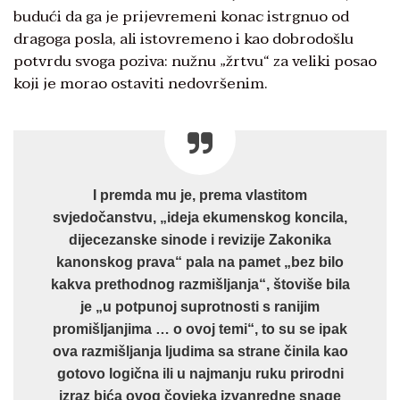
budući da ga je prijevremeni konac istrgnuo od
dragoga posla, ali istovremeno i kao dobrodošlu
potvrdu svoga poziva: nužnu „žrtvu“ za veliki posao
koji je morao ostaviti nedovršenim.
I premda mu je, prema vlastitom
svjedočanstvu, „ideja ekumenskog koncila,
dijecezanske sinode i revizije Zakonika
kanonskog prava“ pala na pamet „bez bilo
kakva prethodnog razmišljanja“, štoviše bila
je „u potpunoj suprotnosti s ranijim
promišljanjima … o ovoj temi“, to su se ipak
ova razmišljanja ljudima sa strane činila kao
gotovo logična ili u najmanju ruku prirodni
izraz bića ovog čovjeka izvanredne snage