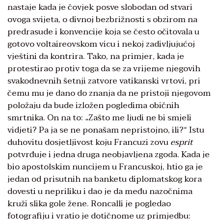
nastaje kada je čovjek posve slobodan od stvari
ovoga svijeta, o divnoj bezbrižnosti s obzirom na
predrasude i konvencije koja se često očitovala u
gotovo voltaireovskom vicu i nekoj zadivljujućoj
vještini da kontrira. Tako, na primjer, kada je
protestirao protiv toga da se za vrijeme njegovih
svakodnevnih šetnji zatvore vatikanski vrtovi, pri
čemu mu je dano do znanja da ne pristoji njegovom
položaju da bude izložen pogledima običnih
smrtnika. On na to: „Zašto me ljudi ne bi smjeli
vidjeti? Pa ja se ne ponašam nepristojno, ili?“ Istu
duhovitu dosjetljivost koju Francuzi zovu
esprit
potvrđuje i jedna druga neobjavljena zgoda. Kada je
bio apostolskim nuncijem u Francuskoj, htio ga je
jedan od prisutnih na banketu diplomatskog kora
dovesti u nepriliku i dao je da među nazočnima
kruži slika gole žene. Roncalli je pogledao
fotografiju i vratio je dotičnome uz primjedbu: