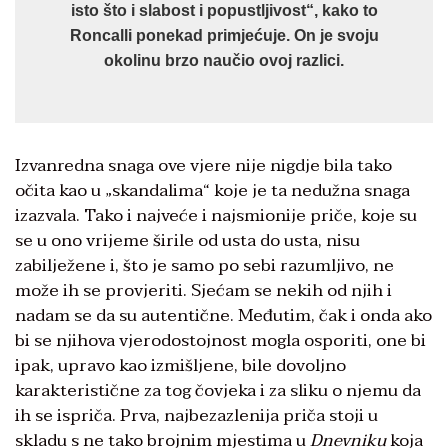
isto što i slabost i popustljivost“, kako to
Roncalli ponekad primjećuje. On je svoju
okolinu brzo naučio ovoj razlici.
Izvanredna snaga ove vjere nije nigdje bila tako
očita kao u „skandalima“ koje je ta nedužna snaga
izazvala. Tako i najveće i najsmionije priče, koje su
se u ono vrijeme širile od usta do usta, nisu
zabilježene i, što je samo po sebi razumljivo, ne
može ih se provjeriti. Sjećam se nekih od njih i
nadam se da su autentične. Međutim, čak i onda ako
bi se njihova vjerodostojnost mogla osporiti, one bi
ipak, upravo kao izmišljene, bile dovoljno
karakteristične za tog čovjeka i za sliku o njemu da
ih se ispriča. Prva, najbezazlenija priča stoji u
skladu s ne tako brojnim mjestima u
Dnevniku
koja