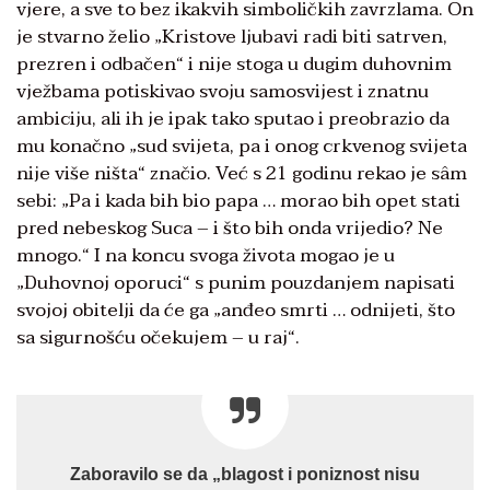
vjere, a sve to bez ikakvih simboličkih zavrzlama. On
je stvarno želio „Kristove ljubavi radi biti satrven,
prezren i odbačen“ i nije stoga u dugim duhovnim
vježbama potiskivao svoju samosvijest i znatnu
ambiciju, ali ih je ipak tako sputao i preobrazio da
mu konačno „sud svijeta, pa i onog crkvenog svijeta
nije više ništa“ značio. Već s 21 godinu rekao je sâm
sebi: „Pa i kada bih bio papa … morao bih opet stati
pred nebeskog Suca – i što bih onda vrijedio? Ne
mnogo.“ I na koncu svoga života mogao je u
„Duhovnoj oporuci“ s punim pouzdanjem napisati
svojoj obitelji da će ga „anđeo smrti … odnijeti, što
sa sigurnošću očekujem – u raj“.
Zaboravilo se da „blagost i poniznost nisu