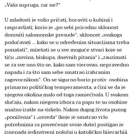
„Vaša supruga, zar ne?“
U mladosti je volio pričati, boraviti u kuhinji i
raspravljati; korio je „po sebi prirodnu sklonost
donositi salomonske presude“, sklonost „svakoga
podučavati … kako se u određenim situacijama treba
ponašati“, miješati se u sve moguće stvari koje se
tiču „novina, biskupa, dnevnih pitanja“ i „zauzimati
se za sve ono što se, kako sam vjerovao, nepravedno
napada i za što sam sebe smatrao izabranim
zagovornikom“. On se sigurno borio protiv osobina
primarno političkog temperamenta, a čini se da je
njegova okolina malo od toga zamjećivala. U svakom
slučaju, nakon njegova izbora za papu te su osobine
snažno izašle na vidjelo. Nakon dugog života punog
„poniženja“ i „uvreda“ (koje je smatrao vrlo
potrebnima za posvećenje svoje duše) postigao je
iznenada jedinstveni položaj u katoličkoj hijerarhiji