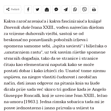
Podijeli
Kakva razočaravajuća i kakva fascinirajuća knjiga!
Dnevnik duše
Ivana XXIII., vođen najvećim dijelom
za vrijeme duhovnih vježbi, sastoji se od
beskonačno ponavljanih pobožnih izljeva i
opomena samome sebi, „ispita savjesti“ i bilježaka o
„unutarnjem rastu“, uz tek sasvim rijetke spomene
stvarnih događaja, tako da se stranice i stranice
čitaju kao elementarni naputak kako se može
postati dobar i kako izbjeći zlo. Unatoč tome njemu
uspijeva, na njegov vlastiti čudnovat i neobičan
način, dati jasan odgovor na pitanja koja su ljude
dirala prije sada već skoro tri godine kada je Angelo
Giuseppe Roncalli, koji je uzeo ime Ivan XXIII., ležao
na umoru [1963.]. Jedna rimska sobarica tada mi je
posve jednostavno i jasno prizvala u svijest ta