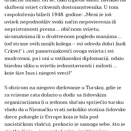
službeni svijet crkvenih dostojanstvenika. U tom
raspoloženju bilježi 1948. godine: „Meni je još
uvijek nepodnošljiv svaki način nepovjerenja ili
nepristojnosti prema … običnom svijetu,
siromašnima ili u društvenom pogledu manjima …
(od strane ovih mojih kolega – svi odreda dobri ljudi
Crkve)“ i „svi pametnjakovići ovoga svijeta i svi
mudrovani, pa i oni u vatikanskoj diplomaciji, odaju
bijednu sliku u svjetlu jednostavnosti i milosti …
koje šire Isus i njegovi sveci!“
S obzirom na njegovo djelovanje u Turskoj, gdje je
za vrijeme rata dolazio u dodir sa židovskim
organizacijama (i u jednom slučaju spriječio tursku
vladu da u Njemačku vrati nekoliko stotina židovske
djece pobjegle iz Evrope koja je bila pod
nacističkom vlašću), prekorio je samoga sebe, što je