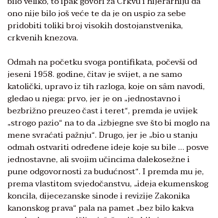
bilo veliko, to ipak govori za Crkvu i hijerarhiju da
ono nije bilo još veće te da je on uspio za sebe
pridobiti toliki broj visokih dostojanstvenika,
crkvenih knezova.
Odmah na početku svoga pontifikata, počevši od
jeseni 1958. godine, čitav je svijet, a ne samo
katolički, upravo iz tih razloga, koje on sâm navodi,
gledao u njega: prvo, jer je on „jednostavno i
bezbrižno preuzeo čast i teret“, premda je uvijek
„strogo pazio“ na to da „izbjegne sve što bi moglo na
mene svraćati pažnju“. Drugo, jer je „bio u stanju
odmah ostvariti određene ideje koje su bile … posve
jednostavne, ali svojim učincima dalekosežne i
pune odgovornosti za budućnost“. I premda mu je,
prema vlastitom svjedočanstvu, „ideja ekumenskog
koncila, dijecezanske sinode i revizije Zakonika
kanonskog prava“ pala na pamet „bez bilo kakva