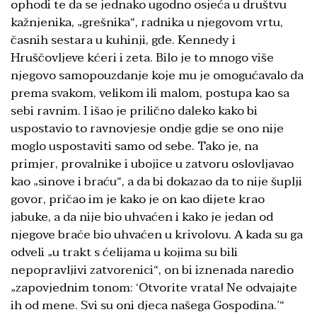
ophodi te da se jednako ugodno osjeća u društvu
kažnjenika, „grešnika“, radnika u njegovom vrtu,
časnih sestara u kuhinji, gđe. Kennedy i
Hruščovljeve kćeri i zeta. Bilo je to mnogo više
njegovo samopouzdanje koje mu je omogućavalo da
prema svakom, velikom ili malom, postupa kao sa
sebi ravnim. I išao je prilično daleko kako bi
uspostavio to ravnovjesje ondje gdje se ono nije
moglo uspostaviti samo od sebe. Tako je, na
primjer, provalnike i ubojice u zatvoru oslovljavao
kao „sinove i braću“, a da bi dokazao da to nije šuplji
govor, pričao im je kako je on kao dijete krao
jabuke, a da nije bio uhvaćen i kako je jedan od
njegove braće bio uhvaćen u krivolovu. A kada su ga
odveli „u trakt s ćelijama u kojima su bili
nepopravljivi zatvorenici“, on bi iznenada naredio
„zapovjednim tonom: ‘Otvorite vrata! Ne odvajajte
ih od mene. Svi su oni djeca našega Gospodina.’“