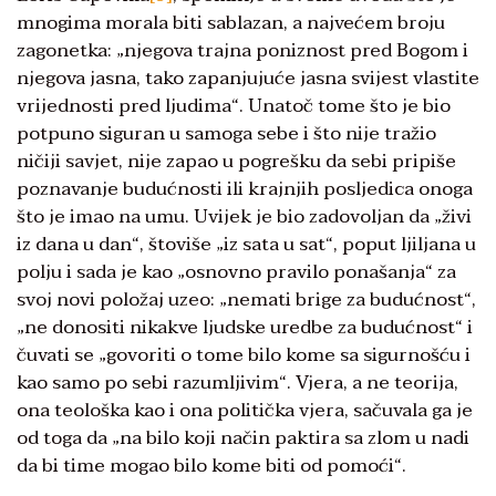
mnogima morala biti sablazan, a najvećem broju
zagonetka: „njegova trajna poniznost pred Bogom i
njegova jasna, tako zapanjujuće jasna svijest vlastite
vrijednosti pred ljudima“. Unatoč tome što je bio
potpuno siguran u samoga sebe i što nije tražio
ničiji savjet, nije zapao u pogrešku da sebi pripiše
poznavanje budućnosti ili krajnjih posljedica onoga
što je imao na umu. Uvijek je bio zadovoljan da „živi
iz dana u dan“, štoviše „iz sata u sat“, poput ljiljana u
polju i sada je kao „osnovno pravilo ponašanja“ za
svoj novi položaj uzeo: „nemati brige za budućnost“,
„ne donositi nikakve ljudske uredbe za budućnost“ i
čuvati se „govoriti o tome bilo kome sa sigurnošću i
kao samo po sebi razumljivim“. Vjera, a ne teorija,
ona teološka kao i ona politička vjera, sačuvala ga je
od toga da „na bilo koji način paktira sa zlom u nadi
da bi time mogao bilo kome biti od pomoći“.