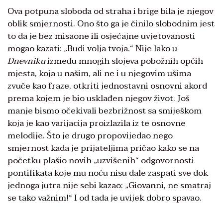
Ova potpuna sloboda od straha i brige bila je njegov
oblik smjernosti. Ono što ga je činilo slobodnim jest
to da je bez misaone ili osjećajne uvjetovanosti
mogao kazati: „Budi volja tvoja.“ Nije lako u
Dnevniku
između mnogih slojeva pobožnih općih
mjesta, koja u našim, ali ne i u njegovim ušima
zvuče kao fraze, otkriti jednostavni osnovni akord
prema kojem je bio usklađen njegov život. Još
manje bismo očekivali bezbrižnost sa smiješkom
koja je kao varijacija proizlazila iz te osnovne
melodije. Što je drugo propovijedao nego
smjernost kada je prijateljima pričao kako se na
početku plašio novih „uzvišenih“ odgovornosti
pontifikata koje mu noću nisu dale zaspati sve dok
jednoga jutra nije sebi kazao: „Giovanni, ne smatraj
se tako važnim!“ I od tada je uvijek dobro spavao.