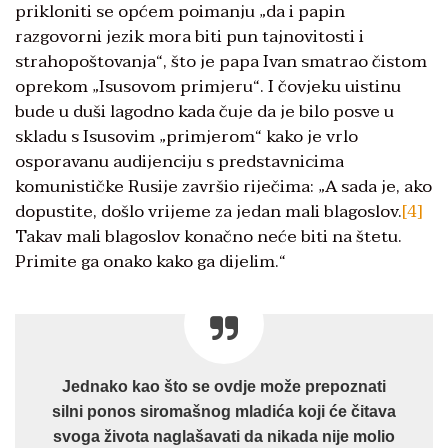
prikloniti se općem poimanju „da i papin
razgovorni jezik mora biti pun tajnovitosti i
strahopoštovanja“, što je papa Ivan smatrao čistom
oprekom „Isusovom primjeru“. I čovjeku uistinu
bude u duši lagodno kada čuje da je bilo posve u
skladu s Isusovim „primjerom“ kako je vrlo
osporavanu audijenciju s predstavnicima
komunističke Rusije završio riječima: „A sada je, ako
dopustite, došlo vrijeme za jedan mali blagoslov.
[4]
Takav mali blagoslov konačno neće biti na štetu.
Primite ga onako kako ga dijelim.“
Jednako kao što se ovdje može prepoznati
silni ponos siromašnog mladića koji će čitava
svoga života naglašavati da nikada nije molio