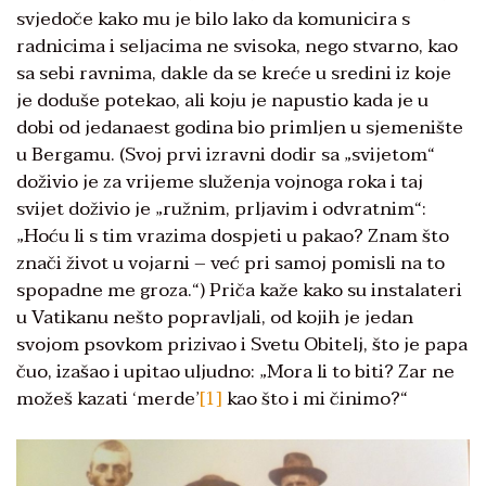
svjedoče kako mu je bilo lako da komunicira s
radnicima i seljacima ne svisoka, nego stvarno, kao
sa sebi ravnima, dakle da se kreće u sredini iz koje
je doduše potekao, ali koju je napustio kada je u
dobi od jedanaest godina bio primljen u sjemenište
u Bergamu. (Svoj prvi izravni dodir sa „svijetom“
doživio je za vrijeme služenja vojnoga roka i taj
svijet doživio je „ružnim, prljavim i odvratnim“:
„Hoću li s tim vrazima dospjeti u pakao? Znam što
znači život u vojarni – već pri samoj pomisli na to
spopadne me groza.“) Priča kaže kako su instalateri
u Vatikanu nešto popravljali, od kojih je jedan
svojom psovkom prizivao i Svetu Obitelj, što je papa
čuo, izašao i upitao uljudno: „Mora li to biti? Zar ne
možeš kazati ‘merde’
[1]
kao što i mi činimo?“