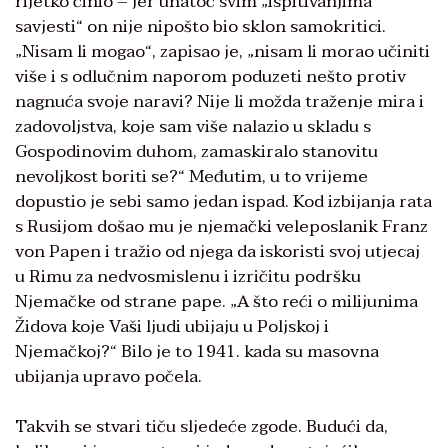
rijetko činio – jer unatoč svim „ispitivanjima
savjesti“ on nije nipošto bio sklon samokritici.
„Nisam li mogao“, zapisao je, „nisam li morao učiniti
više i s odlučnim naporom poduzeti nešto protiv
nagnuća svoje naravi? Nije li možda traženje mira i
zadovoljstva, koje sam više nalazio u skladu s
Gospodinovim duhom, zamaskiralo stanovitu
nevoljkost boriti se?“ Međutim, u to vrijeme
dopustio je sebi samo jedan ispad. Kod izbijanja rata
s Rusijom došao mu je njemački veleposlanik Franz
von Papen i tražio od njega da iskoristi svoj utjecaj
u Rimu za nedvosmislenu i izričitu podršku
Njemačke od strane pape. „A što reći o milijunima
Židova koje Vaši ljudi ubijaju u Poljskoj i
Njemačkoj?“ Bilo je to 1941. kada su masovna
ubijanja upravo počela.
Takvih se stvari tiču sljedeće zgode. Budući da,