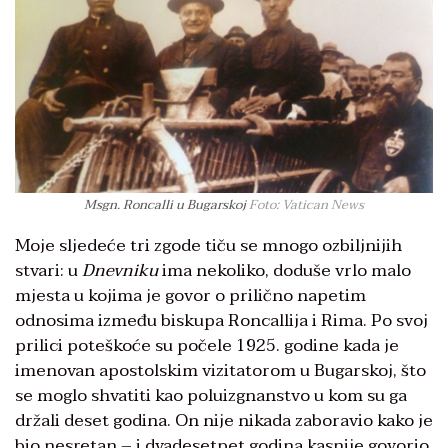
Msgn. Roncalli u Bugarskoj
Foto: Vatican News
Moje sljedeće tri zgode tiču se mnogo ozbiljnijih
stvari: u
Dnevniku
ima nekoliko, doduše vrlo malo
mjesta u kojima je govor o prilično napetim
odnosima između biskupa Roncallija i Rima. Po svoj
prilici poteškoće su počele 1925. godine kada je
imenovan apostolskim vizitatorom u Bugarskoj, što
se moglo shvatiti kao poluizgnanstvo u kom su ga
držali deset godina. On nije nikada zaboravio kako je
bio nesretan – i dvadesetpet godina kasnije govorio