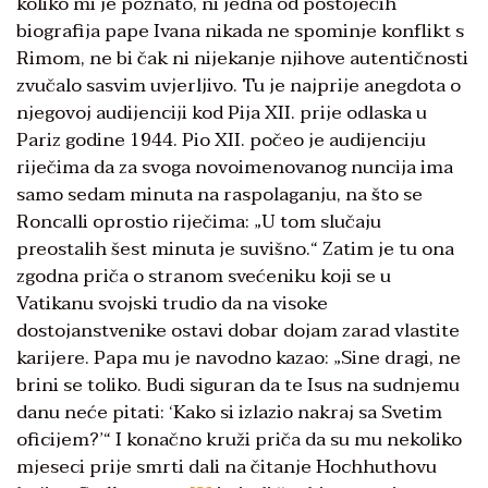
koliko mi je poznato, ni jedna od postojećih
biografija pape Ivana nikada ne spominje konflikt s
Rimom, ne bi čak ni nijekanje njihove autentičnosti
zvučalo sasvim uvjerljivo. Tu je najprije anegdota o
njegovoj audijenciji kod Pija XII. prije odlaska u
Pariz godine 1944. Pio XII. počeo je audijenciju
riječima da za svoga novoimenovanog nuncija ima
samo sedam minuta na raspolaganju, na što se
Roncalli oprostio riječima: „U tom slučaju
preostalih šest minuta je suvišno.“ Zatim je tu ona
zgodna priča o stranom svećeniku koji se u
Vatikanu svojski trudio da na visoke
dostojanstvenike ostavi dobar dojam zarad vlastite
karijere. Papa mu je navodno kazao: „Sine dragi, ne
brini se toliko. Budi siguran da te Isus na sudnjemu
danu neće pitati: ‘Kako si izlazio nakraj sa Svetim
oficijem?’“ I konačno kruži priča da su mu nekoliko
mjeseci prije smrti dali na čitanje Hochhuthovu