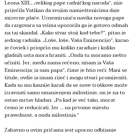
Leona XIII., „velikog pape radničkog naroda“, nije
priječila Vatikan da svojim namještenicima daje
mizerne plaće. Uznemirujuća navika novoga pape
da razgovara sa svima upozorila ga je gotovo odmah
na taj skandal. „Kako stvar stoji kod tebe?“, pitao je
jednog radnika. „Loše, loše, Vaša Eminencijo“, kazao
je čovjek i priopćio mu koliko zarađuje i koliko
gladnih usta mora hraniti. „Onda tu moramo nešto
učiniti. Jer, među nama rečeno, nisam ja Vaša
Eminencija; ja sam papa“, čime je htio reći: Mani se
titule, ovdje ja imam riječ i mogu stvari promijeniti.
Kada su mu kasnije kazali da se nove troškove može
izravnati samo smanjenjem milostinje, on je na to
ostao mrtav hladan: „Pa kad je već tako, morat
ćemo je reducirati. Jer … na prvome mjestu
pravednost, a onda milostinja.“
Zabavno u ovim pričama jest uporno odbijanje