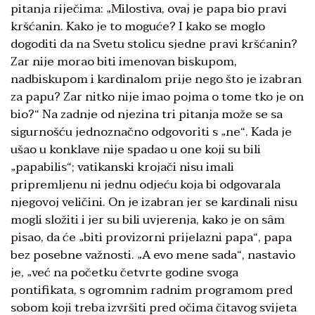
pitanja riječima: „Milostiva, ovaj je papa bio pravi
kršćanin. Kako je to moguće? I kako se moglo
dogoditi da na Svetu stolicu sjedne pravi kršćanin?
Zar nije morao biti imenovan biskupom,
nadbiskupom i kardinalom prije nego što je izabran
za papu? Zar nitko nije imao pojma o tome tko je on
bio?“ Na zadnje od njezina tri pitanja može se sa
sigurnošću jednoznačno odgovoriti s „ne“. Kada je
ušao u konklave nije spadao u one koji su bili
„papabilis“; vatikanski krojači nisu imali
pripremljenu ni jednu odjeću koja bi odgovarala
njegovoj veličini. On je izabran jer se kardinali nisu
mogli složiti i jer su bili uvjerenja, kako je on sâm
pisao, da će „biti provizorni prijelazni papa“, papa
bez posebne važnosti. „A evo mene sada“, nastavio
je, „već na početku četvrte godine svoga
pontifikata, s ogromnim radnim programom pred
sobom koji treba izvršiti pred očima čitavog svijeta