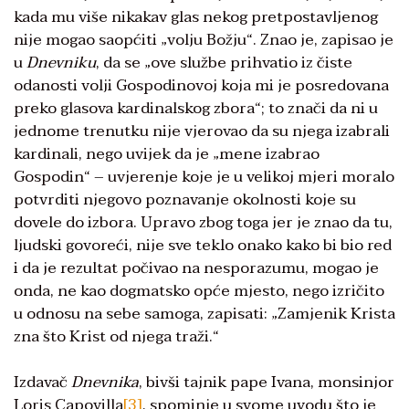
kada mu više nikakav glas nekog pretpostavljenog
nije mogao saopćiti „volju Božju“. Znao je, zapisao je
u
Dnevniku
, da se „ove službe prihvatio iz čiste
odanosti volji Gospodinovoj koja mi je posredovana
preko glasova kardinalskog zbora“; to znači da ni u
jednome trenutku nije vjerovao da su njega izabrali
kardinali, nego uvijek da je „mene izabrao
Gospodin“ – uvjerenje koje je u velikoj mjeri moralo
potvrditi njegovo poznavanje okolnosti koje su
dovele do izbora. Upravo zbog toga jer je znao da tu,
ljudski govoreći, nije sve teklo onako kako bi bio red
i da je rezultat počivao na nesporazumu, mogao je
onda, ne kao dogmatsko opće mjesto, nego izričito
u odnosu na sebe samoga, zapisati: „Zamjenik Krista
zna što Krist od njega traži.“
Izdavač
Dnevnika
, bivši tajnik pape Ivana, monsinjor
Loris Capovilla
[3]
, spominje u svome uvodu što je