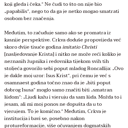
koji gleda i čeka.“ Ne čudi to što on nije bio
„papabilis“, nego to da ga je netko mogao smatrati
osobom bez značenja.
Međutim, to začuđuje samo ako se promatra iz
kasnije perspektive. Crkva doduše propovijeda već
skoro dvije tisuće godina
imitatio Christi
[nasljedovanje Krista] i nitko ne može reći koliko je
neznanih župnika i redovnika tijekom svih tih
stoljeća govorilo sebi poput mladog Roncallija: „Ovo
je dakle moj uzor: Isus Krist“, pri čemu je već s
osamnaest godina točno znao da je „biti poput
dobrog Isusa“ moglo samo značiti biti „smatran
lùdom“: „Ljudi kažu i vjeruju da sam lùda. Možda to i
jesam, ali mi moj ponos ne dopušta da u to
vjerujem. To je komično.“ Međutim, Crkva je
institucija i bavi se, posebno nakon
protureformacije, više očuvanjem dogmatskih