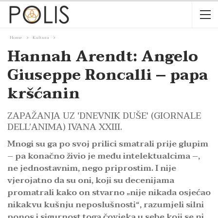
Home
Kultura
Hannah Arendt: Angelo
Giuseppe Roncalli – papa
kršćanin
ZAPAŽANJA UZ 'DNEVNIK DUŠE' (GIORNALE
DELL’ANIMA) IVANA XXIII.
Mnogi su ga po svoj prilici smatrali prije glupim
– pa konačno živio je među intelektualcima –,
ne jednostavnim, nego priprostim. I nije
vjerojatno da su oni, koji su decenijama
promatrali kako on stvarno „nije nikada osjećao
nikakvu kušnju neposlušnosti“, razumjeli silni
ponos i sigurnost toga čovjeka u sebe koji se ni