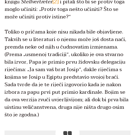
knjigu
Stellvertreter
[2]
i pitali što bi se protiv toga
moglo učiniti: „Protiv toga nešto učiniti? Što se
može učiniti protiv istine?“
Toliko o pričama koje nisu nikada bile objavljene.
Takvih se u literaturi o njemu može još dosta naći,
premda neke od njih u čudnovatim izmjenama.
(Prema „usmenoj tradiciji“, ukoliko je ova stvarno
bila izvor, Papa je primio prvu židovsku delegaciju
riječima: „Ja sam vaš brat Josip“, dakle riječima s
kojima se Josip u Egiptu predstavio svojoj braći.
Sada tvrde da je te riječi izgovorio kada je nakon
izbora za papu prvi put primio kardinale. Bojim se
da ova verzija zvuči uvjerljivijom; ali dok bi prva bila
uistinu veličanstvena, druga nije ništa drugo osim
što je zgodna.)