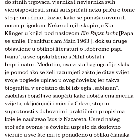
do sitnih trgovaca, vjernika i nevjernika svih
vjeroispovijesti, znali su ispričati neku priču o tome
što je on učinio i kazao, kako se ponašao ovom ili
onom prigodom. Neke od njih skupio je Kurt
Klinger u knjizi pod naslovom
Ein Papst lacht
[Papa
se smije, Frankfurt am Main 1963.], dok su druge
objavljene u obilnoj literaturi o „dobrome papi
Ivanu“, a sve opskrbljeno s Nihil obstat i
Imprimatur. Međutim, ova vrsta hagiografije slaba
je pomoć ako se želi razumjeti zašto je čitav svijet
svoje poglede upirao u ovog čovjeka; jer takva
biografija, vjerojatno da bi izbjegla „sablazan“,
zaobilazi bojažljivo saopćiti kako uobičajena mjerila
svijeta, uključujući i mjerila Crkve, stoje u
suprotnosti s duhovnim i praktičnim propisima
koje je naučavao Isus iz Nazareta. Usred našeg
stoljeća ovome je čovjeku uspjelo da doslovno
vjeruje u sve što mu je ponuđeno u obliku članaka