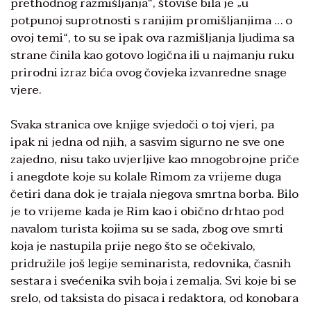
prethodnog razmišljanja“, štoviše bila je „u
potpunoj suprotnosti s ranijim promišljanjima … o
ovoj temi“, to su se ipak ova razmišljanja ljudima sa
strane činila kao gotovo logična ili u najmanju ruku
prirodni izraz bića ovog čovjeka izvanredne snage
vjere.
Svaka stranica ove knjige svjedoči o toj vjeri, pa
ipak ni jedna od njih, a sasvim sigurno ne sve one
zajedno, nisu tako uvjerljive kao mnogobrojne priče
i anegdote koje su kolale Rimom za vrijeme duga
četiri dana dok je trajala njegova smrtna borba. Bilo
je to vrijeme kada je Rim kao i obično drhtao pod
navalom turista kojima su se sada, zbog ove smrti
koja je nastupila prije nego što se očekivalo,
pridružile još legije seminarista, redovnika, časnih
sestara i svećenika svih boja i zemalja. Svi koje bi se
srelo, od taksista do pisaca i redaktora, od konobara