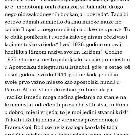
je o „monotoniji onih dana koji su bili ništa drugo
nego niz svakodnevnih bockanja i povreda“. Tada bi
gotovo odmah zamijetio da „mu mnoge muke ne
zadaju Bugari … nego središnjica crkvene uprave. To
je oblik poniženja i uvreda kakvog nisam očekivao i
koji me teško vrijeđa.“ I već 1926. godine on ovaj
konflikt s Rimom naziva svojim „križem“. Godine
1935. stanje se nešto poboljšalo kada je premješten
u Apostolsku delegaturu u Istanbul, gdje je ostao još
deset godina, sve do 1944. godine kada je dobio
svoje prvo važno mjesto kao apostolski nuncij u
Parizu. Ali i u Istanbulu ostaje pri tome da ga
„razlika između moga načina gledanja na stanje na
licu mjesta i određenih prosudbi istih stvari u Rimu
u dobroj mjeri vrijeđa; to je moj jedini stvarni križ!“
Takvih tužaljki nema iz vremena provedenog u
Francuskoj. Doduše ne iz razloga kao da bi tada
drukčije mislio; on se, tako izgleda samo, navikao na