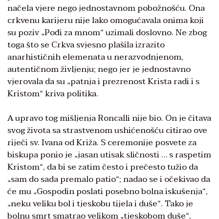
načela vjere nego jednostavnom pobožnošću. Ona
crkvenu karijeru nije lako omogućavala onima koji
su poziv „Pođi za mnom“ uzimali doslovno. Ne zbog
toga što se Crkva svjesno plašila izrazito
anarhističnih elemenata u nerazvodnjenom,
autentičnom življenju; nego jer je jednostavno
vjerovala da su „patnja i prezrenost Krista radi i s
Kristom“ kriva politika.
A upravo tog mišljenja Roncalli nije bio. On je čitava
svog života sa strastvenom ushićenošću citirao ove
riječi sv. Ivana od Križa. S ceremonije posvete za
biskupa ponio je „jasan utisak sličnosti … s raspetim
Kristom“, da bi se zatim često i prečesto tužio da
„sam do sada premalo patio“; nadao se i očekivao da
će mu „Gospodin poslati posebno bolna iskušenja“,
„neku veliku bol i tjeskobu tijela i duše“. Tako je
bolnu smrt smatrao velikom „tjeskobom duše“,