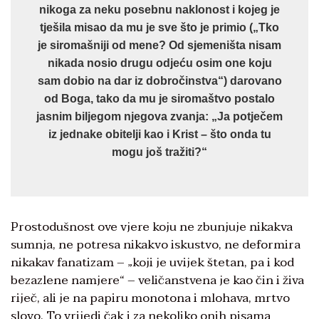
nikoga za neku posebnu naklonost i kojeg je
tješila misao da mu je sve što je primio („Tko
je siromašniji od mene? Od sjemeništa nisam
nikada nosio drugu odjeću osim one koju
sam dobio na dar iz dobročinstva“) darovano
od Boga, tako da mu je siromaštvo postalo
jasnim biljegom njegova zvanja: „Ja potječem
iz jednake obitelji kao i Krist – što onda tu
mogu još tražiti?“
Prostodušnost ove vjere koju ne zbunjuje nikakva
sumnja, ne potresa nikakvo iskustvo, ne deformira
nikakav fanatizam – „koji je uvijek štetan, pa i kod
bezazlene namjere“ – veličanstvena je kao čin i živa
riječ, ali je na papiru monotona i mlohava, mrtvo
slovo. To vrijedi čak i za nekoliko onih pisama