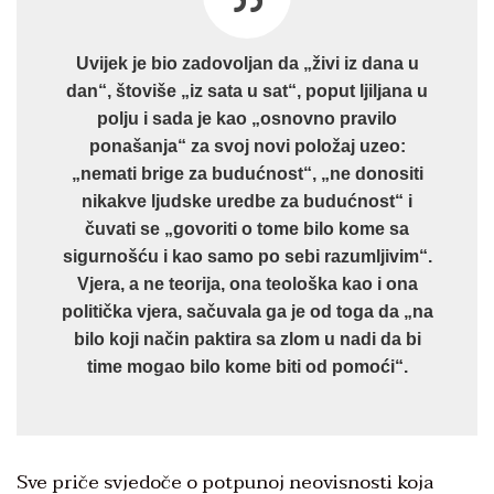
Uvijek je bio zadovoljan da „živi iz dana u
dan“, štoviše „iz sata u sat“, poput ljiljana u
polju i sada je kao „osnovno pravilo
ponašanja“ za svoj novi položaj uzeo:
„nemati brige za budućnost“, „ne donositi
nikakve ljudske uredbe za budućnost“ i
čuvati se „govoriti o tome bilo kome sa
sigurnošću i kao samo po sebi razumljivim“.
Vjera, a ne teorija, ona teološka kao i ona
politička vjera, sačuvala ga je od toga da „na
bilo koji način paktira sa zlom u nadi da bi
time mogao bilo kome biti od pomoći“.
Sve priče svjedoče o potpunoj neovisnosti koja