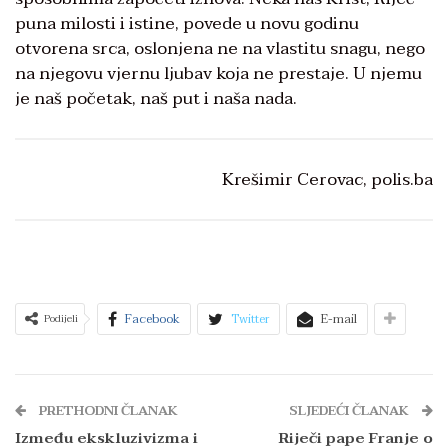
puna milosti i istine, povede u novu godinu
otvorena srca, oslonjena ne na vlastitu snagu, nego
na njegovu vjernu ljubav koja ne prestaje. U njemu
je naš početak, naš put i naša nada.
Krešimir Cerovac, polis.ba
Facebook
Twitter
E-mail
Podijeli
PRETHODNI ČLANAK
SLJEDEĆI ČLANAK
Između ekskluzivizma i
Riječi pape Franje o