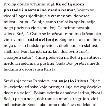
Prolog dosiže vrhunac u:
„I Riječ tijelo
m
postade
i nastani se među nama“
, kojom se
vječni Logos sjedinjuje s vremenom, donoseći
milost i istinu. To nije samo teološka spekulacija,
nego poziv na vjeru: oni koji Ga prime postaju
„djeca Božja“. Ovdje se izražava temeljno kršćansko
vjerovanje –
utjelovljenje
. Bog ne ostaje udaljen,
nego ulazi u ljudsku povijest, dijeli ljudsku slabost i
sudbinu. Ivan koristi izraz koji doslovno znači
„razapeti šator“, čime podsjeća na Božju prisutnost
među Izraelcima u pustinji. Sada Bog prebiva među
ljudima u osobi Isusa Krista.
Središnja tema Proslova jest
svjetlo i život
. Riječ
je „svjetlo istinsko koje prosvjetljuje svakog čovjeka
dođe na svijet“. Pojam svjetla označava istinu, život i
Božju prisutnost, dok tama simbolizira grijeh, zlo i
odbacivanje Boga. Iako tama pokušava nadvladati