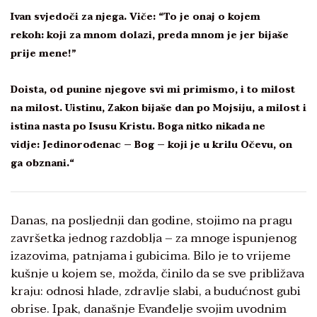
Ivan svjedoči za njega. Viče: “To je onaj o kojem
rekoh: koji za mnom dolazi, preda mnom je jer bijaše
prije mene!”
Doista, od punine njegove svi mi primismo, i to milost
na milost. Uistinu, Zakon bijaše dan po Mojsiju, a milost i
istina nasta po Isusu Kristu. Boga nitko nikada ne
vidje: Jedinorođenac – Bog – koji je u krilu Očevu, on
ga obznani.“
Danas, na posljednji dan godine, stojimo na pragu
završetka jednog razdoblja – za mnoge ispunjenog
izazovima, patnjama i gubicima. Bilo je to vrijeme
kušnje u kojem se, možda, činilo da se sve približava
kraju: odnosi hlade, zdravlje slabi, a budućnost gubi
obrise. Ipak, današnje Evanđelje svojim uvodnim