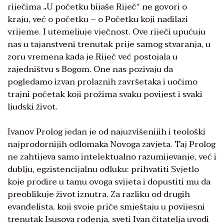
riječima „U početku bijaše Riječ“ ne govori o
kraju, već o početku – o Početku koji nadilazi
vrijeme. I utemeljuje vječnost. Ove riječi upućuju
nas u tajanstveni trenutak prije samog stvaranja, u
zoru vremena kada je Riječ već postojala u
zajedništvu s Bogom. One nas pozivaju da
pogledamo izvan prolaznih završetaka i uočimo
trajni početak koji prožima svaku povijest i svaki
ljudski život.
Ivanov Prolog jedan je od najuzvišenijih i teološki
najprodornijih odlomaka Novoga zavjeta. Taj Prolog
ne zahtijeva samo intelektualno razumijevanje, već i
dublju, egzistencijalnu odluku: prihvatiti Svjetlo
koje prodire u tamu ovoga svijeta i dopustiti mu da
preoblikuje život iznutra. Za razliku od drugih
evanđelista, koji svoje priče smještaju u povijesni
trenutak Isusova rođenja, sveti Ivan čitatelja uvodi