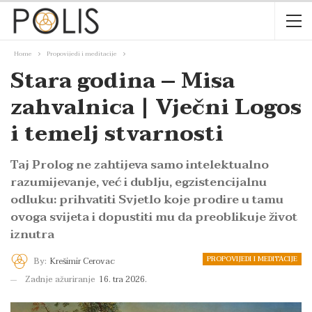
Home
Propovijedi i meditacije
Stara godina – Misa
zahvalnica | Vječni Logos
i temelj stvarnosti
Taj Prolog ne zahtijeva samo intelektualno
razumijevanje, već i dublju, egzistencijalnu
odluku: prihvatiti Svjetlo koje prodire u tamu
ovoga svijeta i dopustiti mu da preoblikuje život
iznutra
PROPOVIJEDI I MEDITACIJE
By:
Krešimir Cerovac
Zadnje ažuriranje
16. tra 2026.