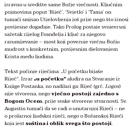
izravno u središte same Božje vječnosti. Ključnim
pojmovima poput ‘Riječ’, ‘Svjetlo’ i ‘Tama’ on
tumači smisao Utjelovljenja još prije nego što iznosi
povijesne događaje. Tako Prolog postaje svojevrsni
sažetak cijelog Evanđelja i ključ za njegovo
razumijevanje – most koji povezuje vječnu Božju
mudrost s konkretnim, povijesnim djelovanjem
Krista među ljudima.
Tekst počinje riječima: „U početku bijaše
Riječ“. Izraz
„
u
početku“
aludira na Stvaranje iz
Knjige Postanka, no nadilazi ga: Riječ (grč.
Logos
)
nije stvorena, nego
vječno postoji
zajedno
s
Bogom Ocem
, prije svake stvorene stvarnosti. Sv.
Augustin tumači da se radi o unutarnjoj Riječi – ne
o prolaznoj ljudskoj riječi, nego o Božanskoj Riječi
koja jest
suština i oblik svega što postoji
.