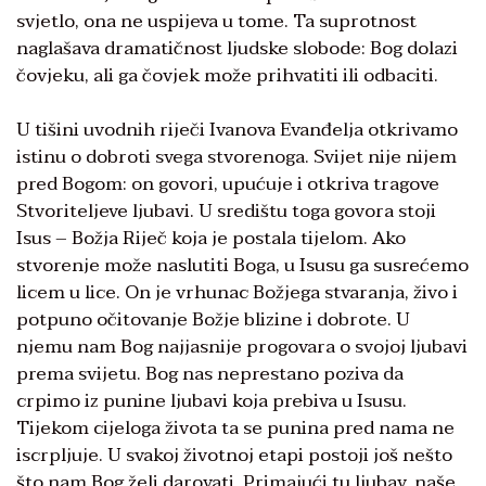
svjetlo, ona ne uspijeva u tome. Ta suprotnost
naglašava dramatičnost ljudske slobode: Bog dolazi
čovjeku, ali ga čovjek može prihvatiti ili odbaciti.
U tišini uvodnih riječi Ivanova Evanđelja otkrivamo
istinu o dobroti svega stvorenoga. Svijet nije nijem
pred Bogom: on govori, upućuje i otkriva tragove
Stvoriteljeve ljubavi. U središtu toga govora stoji
Isus – Božja Riječ koja je postala tijelom. Ako
stvorenje može naslutiti Boga, u Isusu ga susrećemo
licem u lice. On je vrhunac Božjega stvaranja, živo i
potpuno očitovanje Božje blizine i dobrote. U
njemu nam Bog najjasnije progovara o svojoj ljubavi
prema svijetu. Bog nas neprestano poziva da
crpimo iz punine ljubavi koja prebiva u Isusu.
Tijekom cijeloga života ta se punina pred nama ne
iscrpljuje. U svakoj životnoj etapi postoji još nešto
što nam Bog želi darovati. Primajući tu ljubav, naše