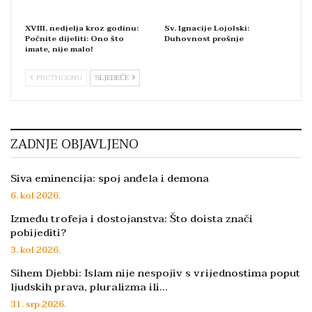
XVIII. nedjelja kroz godinu:
Sv. Ignacije Lojolski:
Počnite dijeliti: Ono što
Duhovnost prošnje
imate, nije malo!
PRETHODNO
SLJEDEĆE
ZADNJE OBJAVLJENO
Siva eminencija: spoj anđela i demona
6. kol 2026.
Između trofeja i dostojanstva: Što doista znači
pobijediti?
3. kol 2026.
Sihem Djebbi: Islam nije nespojiv s vrijednostima poput
ljudskih prava, pluralizma ili…
31. srp 2026.