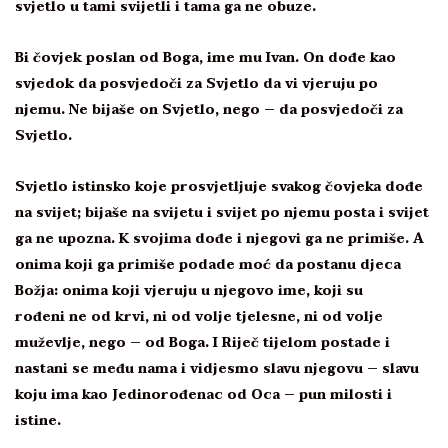
svjetlo u tami svijetli i tama ga ne obuze.
Bi čovjek poslan od Boga, ime mu Ivan. On dođe kao
svjedok da posvjedoči za Svjetlo da vi vjeruju po
njemu. Ne bijaše on Svjetlo, nego – da posvjedoči za
Svjetlo.
Svjetlo istinsko koje prosvjetljuje svakog čovjeka dođe
na svijet; bijaše na svijetu i svijet po njemu posta i svijet
ga ne upozna. K svojima dođe i njegovi ga ne primiše. A
onima koji ga primiše podade moć da postanu djeca
Božja: onima koji vjeruju u njegovo ime, koji su
rođeni ne od krvi, ni od volje tjelesne, ni od volje
muževlje, nego – od Boga. I Riječ tijelom postade i
nastani se među nama i vidjesmo slavu njegovu – slavu
koju ima kao Jedinorođenac od Oca – pun milosti i
istine.