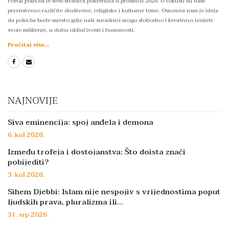
Portal polis.ba je web-stranica pokrenuta u prosincu 2020. U fokusu su nam
prvenstveno različite društvene, religijske i kulturne teme. Osnovna nam je ideja
da polis.ba bude mjesto gdje naši suradnici mogu slobodno i kreativno iznijeti
svoje mišljenje, u duhu uključivosti i humanosti.
Pročitaj više...
NAJNOVIJE
Siva eminencija: spoj anđela i demona
6. kol 2026.
Između trofeja i dostojanstva: Što doista znači
pobijediti?
3. kol 2026.
Sihem Djebbi: Islam nije nespojiv s vrijednostima poput
ljudskih prava, pluralizma ili…
31. srp 2026.