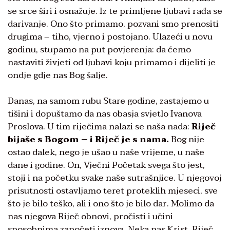
se srce širi i osnažuje. Iz te primljene ljubavi rađa se
darivanje. Ono što primamo, pozvani smo prenositi
drugima – tiho, vjerno i postojano. Ulazeći u novu
godinu, stupamo na put povjerenja: da ćemo
nastaviti živjeti od ljubavi koju primamo i dijeliti je
ondje gdje nas Bog šalje.
Danas, na samom rubu Stare godine, zastajemo u
tišini i dopuštamo da nas obasja svjetlo Ivanova
Proslova. U tim riječima nalazi se naša nada:
Riječ
bijaše s Bogom – i Riječ je s nama.
Bog nije
ostao dalek, nego je ušao u naše vrijeme, u naše
dane i godine. On, Vječni Početak svega što jest,
stoji i na početku svake naše sutrašnjice. U njegovoj
prisutnosti ostavljamo teret proteklih mjeseci, sve
što je bilo teško, ali i ono što je bilo dar. Molimo da
nas njegova Riječ obnovi, pročisti i učini
sposobnima započeti iznova. Neka nas Krist, Riječ