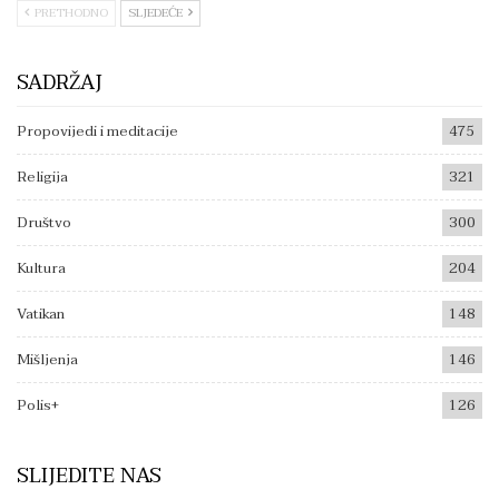
PRETHODNO
SLJEDEĆE
SADRŽAJ
Propovijedi i meditacije
475
Religija
321
Društvo
300
Kultura
204
Vatikan
148
Mišljenja
146
Polis+
126
SLIJEDITE NAS