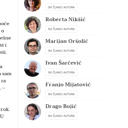
SVI ČLANCI AUTORA
Roberta Nikšić
epoće
 o
SVI ČLANCI AUTORA
rešne
Marijan Oršolić
t i
ti.
SVI ČLANCI AUTORA
Ivan Šarčević
a
da sam
SVI ČLANCI AUTORA
 za
Franjo Mijatović
, –
SVI ČLANCI AUTORA
Drago Bojić
zrok.
 U
SVI ČLANCI AUTORA