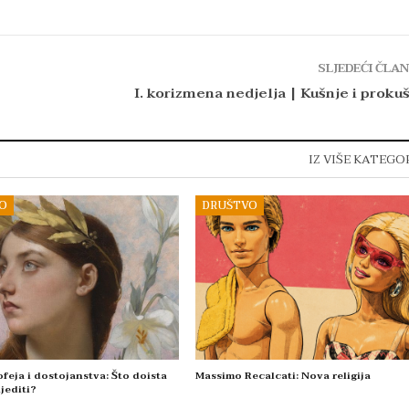
SLJEDEĆI ČLA
I. korizmena nedjelja | Kušnje i proku
IZ VIŠE KATEGO
O
DRUŠTVO
feja i dostojanstva: Što doista
Massimo Recalcati: Nova religija
jediti?