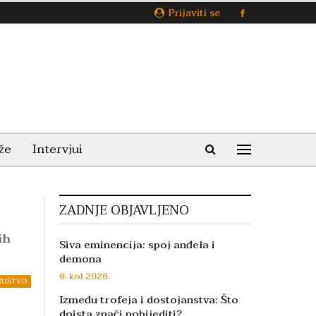
Prijaviti se
že
Intervjui
ZADNJE OBJAVLJENO
ih
Siva eminencija: spoj anđela i
demona
6. kol 2026.
RUŠTVO
Između trofeja i dostojanstva: Što
doista znači pobijediti?