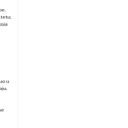
be,
itetu;
koja
nuo u
aju,
se