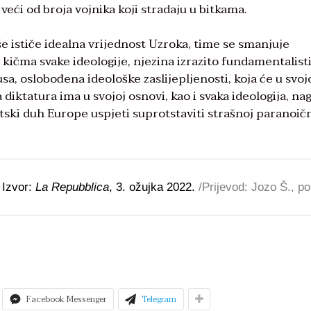
e veći od broja vojnika koji stradaju u bitkama.
 ističe idealna vrijednost Uzroka, time se smanjuje
je kičma svake ideologije, njezina izrazito fundamentalist
usa, oslobođena ideološke zaslijepljenosti, koja će u svoj
 diktatura ima u svojoj osnovi, kao i svaka ideologija, na
tski duh Europe uspjeti suprotstaviti strašnoj paranoič
, Izvor:
La Repubblica
, 3. ožujka 2022.
/Prijevod: Jozo Š., po
Facebook Messenger
Telegram