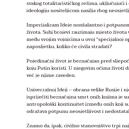
svakog totalitarističkog režima, uključujući
ideologiju nositeljicom nasilja zbog neosjetlj
Imperijalizam Ideje nonšalantno i potpunom
života. Suhi brojevi zauzimaju mjesto života 
među svojim vojnicima u ovoj “specijalnoj ope
naposljetku, koliko će civila stradati?
Pojedinačni život je beznačajan pred sljepo
koju Putin koristi. U njegovim očima životi d
već je njime zaveden.
Univerzalnoj Ideji – obrana velike Rusije i 
ispriječiti beznačajna smrt onih kojima je s
antropološki kontinuitet između onih koji su
odražava potpunu neosjetljivost i nedostata
Znamo da, ipak, civilno stanovništvo trpi na