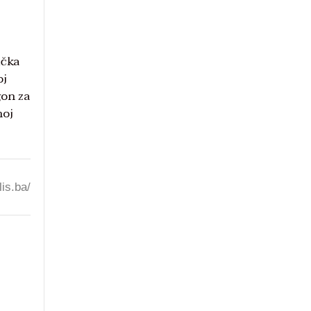
ička
oj
gon za
noj
lis.ba/