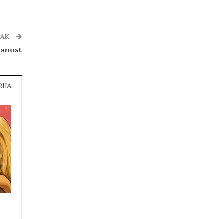
NAK
šanost
RIJA