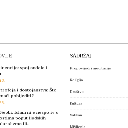
VIJE
SADRŽAJ
inencija: spoj anđela i
Propovijedi i meditacije
a
Religija
26.
trofeja i dostojanstva: Što
Društvo
znači pobijediti?
26.
Kultura
jebbi: Islam nije nespojiv s
Vatikan
ostima poput ljudskih
pluralizma ili…
Mišljenja