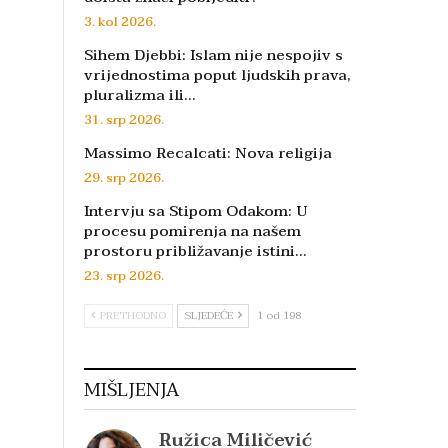
3. kol 2026.
Sihem Djebbi: Islam nije nespojiv s
vrijednostima poput ljudskih prava,
pluralizma ili…
31. srp 2026.
Massimo Recalcati: Nova religija
29. srp 2026.
Intervju sa Stipom Odakom: U
procesu pomirenja na našem
prostoru približavanje istini…
23. srp 2026.
PRETHODNO
SLJEDEĆE
1 od 198
MIŠLJENJA
Ružica Miličević