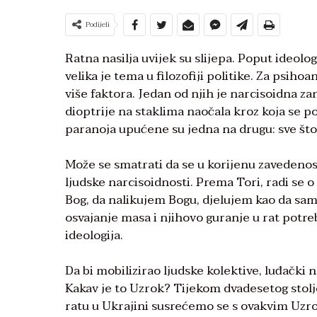
Podijeli
Ratna nasilja uvijek su slijepa. Poput ideolo
velika je tema u filozofiji politike. Za psiho
više faktora. Jedan od njih je narcisoidna
dioptrije na staklima naočala kroz koja se po
paranoja upućene su jedna na drugu: sve što
Može se smatrati da se u korijenu zavedenos
ljudske narcisoidnosti. Prema Tori, radi se 
Bog, da nalikujem Bogu, djelujem kao da sam 
osvajanje masa i njihovo guranje u rat potr
ideologija.
Da bi mobilizirao ljudske kolektive, luđački 
Kakav je to Uzrok? Tijekom dvadesetog stoljeć
ratu u Ukrajini susrećemo se s ovakvim Uzrok