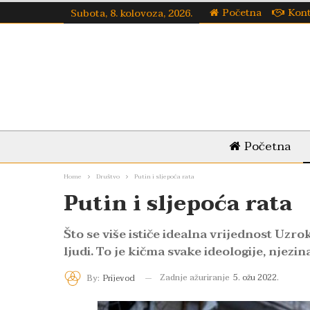
Početna
Kon
Subota, 8. kolovoza, 2026.
Početna
Home
Društvo
Putin i sljepoća rata
Putin i sljepoća rata
Što se više ističe idealna vrijednost Uzro
ljudi. To je kičma svake ideologije, njezi
Zadnje ažuriranje
5. ožu 2022.
By:
Prijevod