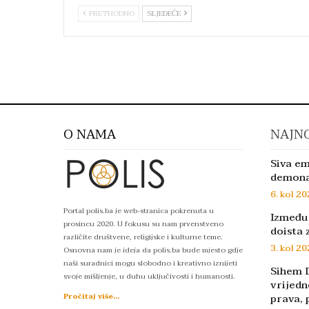
PRETHODNO
SLJEDEĆE
O NAMA
NAJNO
Siva em
demon
6. kol 20
Portal polis.ba je web-stranica pokrenuta u
Između 
prosincu 2020. U fokusu su nam prvenstveno
doista 
različite društvene, religijske i kulturne teme.
3. kol 20
Osnovna nam je ideja da polis.ba bude mjesto gdje
naši suradnici mogu slobodno i kreativno iznijeti
Sihem D
svoje mišljenje, u duhu uključivosti i humanosti.
vrijedn
prava, 
Pročitaj više...