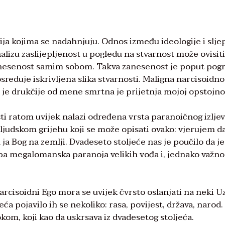
gija kojima se nadahnjuju. Odnos između ideologije i slj
analizu zaslijepljenost u pogledu na stvarnost može ovisiti
 zanesenost samim sobom. Takva zanesenost je poput pog
sreduje iskrivljena slika stvarnosti. Maligna narcisoidnos
 je drukčije od mene smrtna je prijetnja mojoj opstojnos
ti ratom uvijek nalazi određena vrsta paranoičnog izljev
o ljudskom grijehu koji se može opisati ovako: vjerujem 
ja Bog na zemlji. Dvadeseto stoljeće nas je poučilo da je
eba megalomanska paranoja velikih vođa i, jednako važno
narcisoidni Ego mora se uvijek čvrsto oslanjati na neki U
a pojavilo ih se nekoliko: rasa, povijest, država, narod.
om, koji kao da uskrsava iz dvadesetog stoljeća.