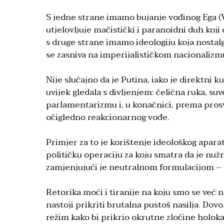
S jedne strane imamo bujanje vođinog Ega (V
utjelovljuje mačistički i paranoidni duh koji
s druge strane imamo ideologiju koja nostalg
se zasniva na imperijalističkom nacionalizm
Nije slučajno da je Putina, iako je direktni
uvijek gledala s divljenjem: čelična ruka, su
parlamentarizmu i, u konačnici, prema prosvj
očigledno reakcionarnog vođe.
Primjer za to je korištenje ideološkog apara
političku operaciju za koju smatra da je nužn
zamjenjujući je neutralnom formulacijom – “
Retorika moći i tiranije na koju smo se već n
nastoji prikriti brutalna pustoš nasilja. Dovol
režim kako bi prikrio okrutne zločine holokau