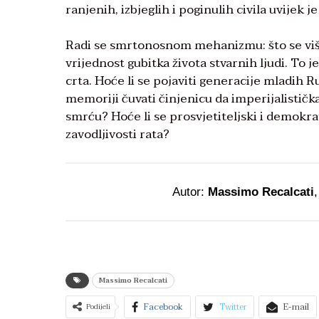
ranjenih, izbjeglih i poginulih civila uvijek j
Radi se smrtonosnom mehanizmu: što se više
vrijednost gubitka života stvarnih ljudi. To 
crta. Hoće li se pojaviti generacije mladih R
memoriji čuvati činjenicu da imperijalistička
smrću? Hoće li se prosvjetiteljski i demokra
zavodljivosti rata?
Autor:
Massimo Recalcati
Massimo Recalcati
Facebook
Twitter
E-mail
Podijeli