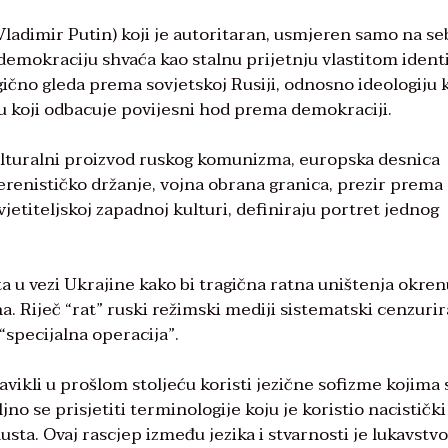
ladimir Putin) koji je autoritaran, usmjeren samo na se
 demokraciju shvaća kao stalnu prijetnju vlastitom ident
ično gleda prema sovjetskoj Rusiji, odnosno ideologiju 
u koji odbacuje povijesni hod prema demokraciji.
 kulturalni proizvod ruskog komunizma, europska desnica
verenističko držanje, vojna obrana granica, prezir prema
etiteljskoj zapadnoj kulturi, definiraju portret jednog
ta u vezi Ukrajine kako bi tragična ratna uništenja okre
a. Riječ “rat” ruski režimski mediji sistematski cenzurir
specijalna operacija”.
avikli u prošlom stoljeću koristi jezične sofizme kojima 
jno se prisjetiti terminologije koju je koristio nacistički
sta. Ovaj rascjep između jezika i stvarnosti je lukavstvo