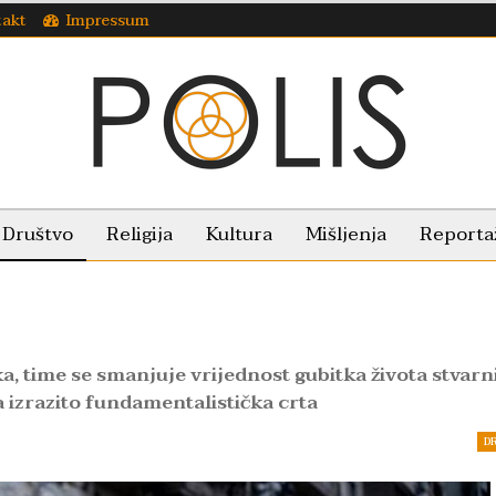
takt
Impressum
Društvo
Religija
Kultura
Mišljenja
Reporta
ka, time se smanjuje vrijednost gubitka života stvarn
na izrazito fundamentalistička crta
D