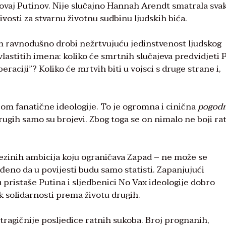
 i ovaj Putinov. Nije slučajno Hannah Arendt smatrala sva
ivosti za stvarnu životnu sudbinu ljudskih bića.
 ravnodušno drobi nežrtvujuću jedinstvenost ljudskog
vlastitih imena: koliko će smrtnih slučajeva predvidjeti 
raciji”? Koliko će mrtvih biti u vojsci s druge strane i,
ćom fanatične ideologije. To je ogromna i cinična
pogod
rugih samo su brojevi. Zbog toga se on nimalo ne boji rat
njezinih ambicija koju ograničava Zapad – ne može se
uđeno da u povijesti budu samo statisti. Zapanjujući
 pristaše Putina i sljedbenici No Vax ideologije dobro
k solidarnosti prema životu drugih.
jtragičnije posljedice ratnih sukoba. Broj prognanih,