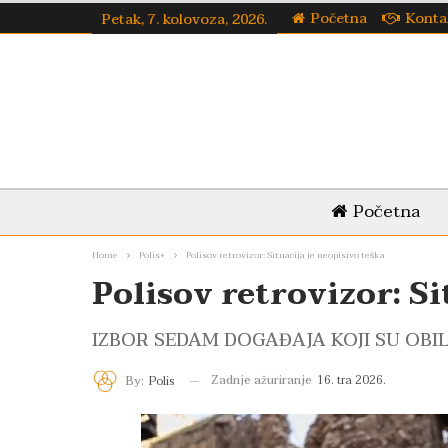
Početna
Konta
Petak, 7. kolovoza, 2026.
Početna
Home
Polis+
Polisov retrovizor: Situacija je neopisivo teška
Polisov retrovizor: Si
IZBOR SEDAM DOGAĐAJA KOJI SU OBILJ
Zadnje ažuriranje
16. tra 2026.
By:
Polis