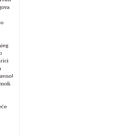
gova
io
njeg
o
rici
a
ravno!
moli.
eće