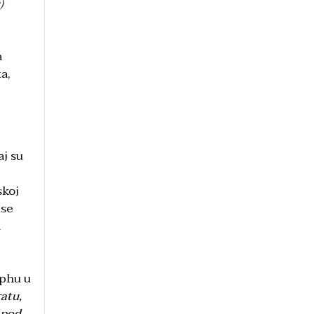
)
a
a,
aj su
skoj
 se
a
ephu u
ratu,
 pod