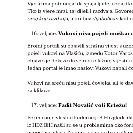
Vjera ima potencijal da spaja ljude, i onaj tko
Tko iz vjere mrzi, taj dijeli i razdvaja. Govore
onaj koji razdvaja
, a pridjev
dijaboličan
kod na
veljače:
Vukovi nisu pojeli muškar
Brojni portali su objavili strašnu vijest s u
pojeli vukovi na Vlašiću, između Kotor Varoš
objavio je dokaze da se radi o lažnoj vijesti 
Jedan portal je imao naslov: Vukovi napali čo
Vukovi na sreću nisu pojeli čovjeka, ali je 
za klikove.
veljače:
Fadil Novalić voli Krležu!
Formiranje vlasti u Federaciji BiH izgleda da
iz HDZ BiH našli su se u problemima oko form
uspostavu vlasti. Naime, jedan do troje član