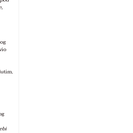
e,
vog
vio
đutim,
og
tebi