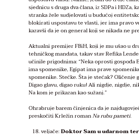
sjednicu s druga dva člana, iz SDPa i HDZa, k
stranka žele sudjelovati u budućoj entitetsk
blokirati uspostavu te vlasti, jer ima pravo 
kazavši da je on general koji se nikada ne pr
Aktualni premijer FBiH, koji je mu ušao u d
tehničkog mandata, takav stav Refika Lende 
učinile prigodnima: “Neka oprosti gospođa
ima spomenike, Egipat ima prave spomenike
spomenike. Stećke. Šta je stećak? Oličenje 
Digao glavu, digao ruku! Ali nigdje, nigdje, 
Na kom je prikazan kao sužanj.”
Ohrabruje barem činjenica da je najdugovječ
preskočiti Krležin roman
Na rubu pameti
.
veljače:
Doktor Sam u udarnom te