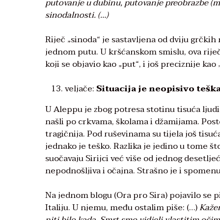
putovanje u dubinu, putovanje preobrazbe (me
sinodalnosti. (…)
Riječ „sinoda“ je sastavljena od dviju grčkih 
jednom putu. U kršćanskom smislu, ova riječ 
koji se objavio kao „put“, i još preciznije kao „
veljače:
Situacija je neopisivo tešk
U Aleppu je zbog potresa stotinu tisuća ljud
našli po crkvama, školama i džamijama. Postoje
tragičnija. Pod ruševinama su tijela još tisu
jednako je teško. Razlika je jedino u tome št
suočavaju Sirijci već više od jednog desetlje
nepodnošljiva i očajna. Strašno je i spomenut
Na jednom blogu (Ora pro Sira) pojavilo se 
Italiju. U njemu, među ostalim piše: (…)
Kažem
niti bilo kada. Smrt smo vidjeli vlastitim oč