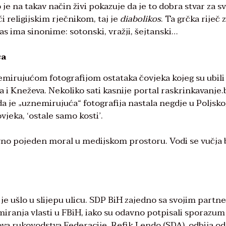
 je na takav način živi pokazuje da je to dobra stvar za sv
ći religijskim rječnikom, taj je
diabolikos
. Ta grčka riječ 
s ima sinonime: sotonski, vražji, šejtanski…
ca
znemirujućom fotografijom ostataka čovjeka kojeg su ubili 
a i Kneževa. Nekoliko sati kasnije portal raskrinkavanje.
i da je „uznemirujuća“ fotografija nastala negdje u Poljsko
vjeka, ‘ostale samo kosti’.
davno pojeden moral u medijskom prostoru. Vodi se vučja
 je ušlo u slijepu ulicu. SDP BiH zajedno sa svojim partn
iranja vlasti u FBiH, iako su odavno potpisali sporazum
ova rukovodstva Federacije, Refik Lendo (SDA), odbija od