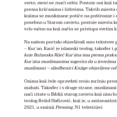
sveto, meni ne znači ništa
. Postoje oni koji
prema kršćanima i židovima. Takvih mjesta d
kojima se muslimane potiče na poštivanje i d
posebno u Starom zavjetu, postoje mjesta ko
vrlo važno na koji način se pristupa svetim 
Na našem portalu objavljivali smo tekstove 
– Kur’an. Karić je islamski teolog, također i
koje Božanska Riječ Kurʼāna ima prema praksam
Kurʼāna muslimanima sugerira da u jevrejima i
muslimani – sljedbenici Knjige objavljene od
Onima koji žele opravdati svoju mržnju prem
mahati. Također i s druge strane, muslimani 
naći citate u Bibliji starog zavjeta koji nisu
teolog Rešid Hafizović, koji je, u antisemit
2021, u emisiji
Pressing
, N1 televizije).