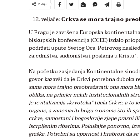
Podijeli
veljače:
Crkva se mora trajno preo
U Pragu je završena Europska kontinentalna
biskupskih konferencija (CCEE) izdalo priop
podržati upute Svetog Oca, Petrovog naslje
zajedništva, sudioništva i poslanja u Kristu“.
Na početku zasjedanja Kontinentalne sinoda
govor kazavši da je Crkvi potrebna duboka 
sama mora trajno preobražavati: ona mora bit
oblika, na primjer nekih institucionalnih stru
je revitalizacija „krvotoka“ tijela Crkve, a t
organe, a zanemariti brigu o onome što ih sp
crkve, samostani i bogoslovije zjape prazni ili
iscrpljenim ribarima: Pokušajte ponovno, izv
greške. Potrebni su upornost i hrabrost da se