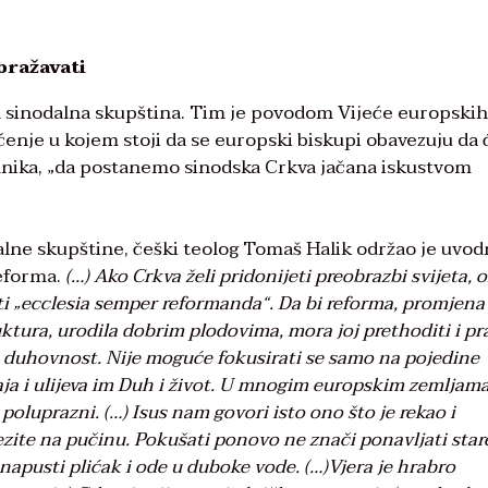
bražavati
 sinodalna skupština. Tim je povodom Vijeće europskih
ćenje u kojem stoji da se europski biskupi obavezuju da 
dnika, „da postanemo sinodska Crkva jačana iskustvom
lne skupštine, češki teolog Tomaš Halik održao je uvod
reforma.
(…) Ako Crkva želi pridonijeti preobrazbi svijeta, 
i „ecclesia semper reformanda“. Da bi reforma, promjena
ktura, urodila dobrim plodovima, mora joj prethoditi i pra
o je duhovnost. Nije moguće fokusirati se samo na pojedine
aja i ulijeva im Duh i život. U mnogim europskim zemljam
 poluprazni. (…) Isus nam govori isto ono što je rekao i
ezite na pučinu. Pokušati ponovo ne znači ponavljati star
 napusti plićak i ode u duboke vode. (…)Vjera je hrabro