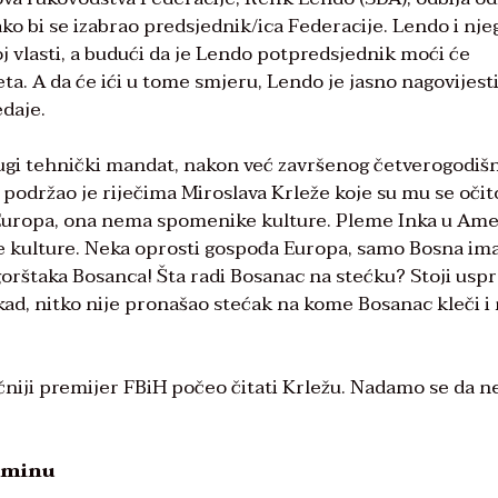
ako bi se izabrao predsjednik/ica Federacije. Lendo i nje
oj vlasti, a budući da je Lendo potpredsjednik moći će
veta. A da će ići u tome smjeru, Lendo je jasno nagovijest
edaje.
rugi tehnički mandat, nakon već završenog četverogodiš
podržao je riječima Miroslava Krleže koje su mu se očit
 Europa, ona nema spomenike kulture. Pleme Inka u Ame
 kulture. Neka oprosti gospođa Europa, samo Bosna im
gorštaka Bosanca! Šta radi Bosanac na stećku? Stoji usp
nikad, nitko nije pronašao stećak na kome Bosanac kleči i 
niji premijer FBiH počeo čitati Krležu. Nadamo se da n
rminu