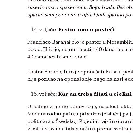
ruševinama, i spašen sam, Bogu hvala. Bez obz
spavao sam ponovno u njoj. Ljudi spavaju po u
veljače:
Pastor umro posteći
Francisco Barahaj bio je pastor u Mozambiku
posta. Htio je, naime, postiti 40 dana, po uzo
40 dana bez hrane i vode.
Pastor Barahaj htio je oponašati Isusa u pos
nije pozivao na oponašanje nego na nasljedo
veljače:
Kur’an treba čitati u cjelini
U zadnje vrijeme ponovno je, nažalost, aktu
Međunarodnu pažnju privukao je slučaj palje
političara u Švedskoj. Pojedini taj čin opra
vlastiti stav i na takav način i prema sveti