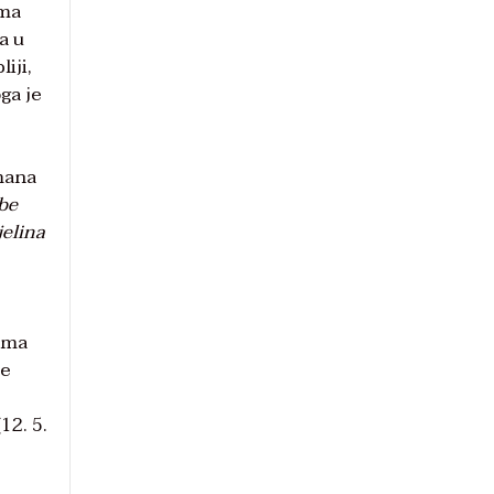
ima
a u
iji,
ga je
imana
be
jelina
jima
će
12. 5.