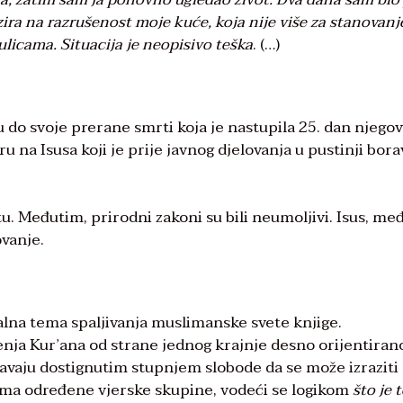
ira na razrušenost moje kuće, koja nije više za stanovanj
licama. Situacija je neopisivo teška
. (…)
 do svoje prerane smrti koja je nastupila 25. dan njego
ru na Isusa koji je prije javnog djelovanja u pustinji bora
tu. Međutim, prirodni zakoni su bili neumoljivi. Isus, me
vanje.
alna tema spaljivanja muslimanske svete knjige.
nja Kur’ana od strane jednog krajnje desno orijentiran
vdavaju dostignutim stupnjem slobode da se može izraziti
njama određene vjerske skupine, vodeći se logikom
što je 