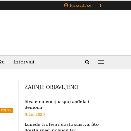
Prijaviti se
že
Intervjui
ZADNJE OBJAVLJENO
Siva eminencija: spoj anđela i
demona
POLIS+
6. kol 2026.
Između trofeja i dostojanstva: Što
doista znači pobijediti?