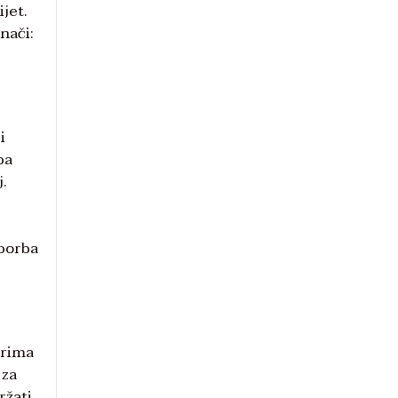
ijet.
znači:
i
ba
j.
 borba
erima
 za
ržati