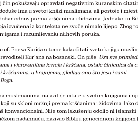
 taj čin pokušavaju opravdati negativnim kuranskim citat
oduše ima u svetoj knjizi muslimana, ali postoje i mjest
obar odnos prema kršćanima i židovima. Jednako i u Bibl
ja izvučena iz konteksta ne zvuče nimalo lijepo. Zbog to
knjigama i razumijevanju njihovih poruka.
prof. Enesa Karića o tome kako čitati svetu knjigu musl
 prevoditelj Kur’ana na bosanski. On piše:
Uza sve primjed
a i vjerovanjima jevreja i kršćana, ostaje činjenica da c
 kršćanima, u krajnjemu, gledaju ono što jesu i sami
 Boga.
a muslimanima, nalazit će citate u svetim knjigama i n
koji su skloni mržnji prema kršćanima i židovima, lako 
 baš konvencionalni. Nije tom iskušenju odolio ni islamski
ističkom nadahnuću, nazivao Bibliju genocidnom knjigom (