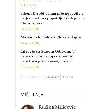
3. kol 2026.
Sihem Djebbi: Islam nije nespojiv s
vrijednostima poput ljudskih prava,
pluralizma ili…
31. srp 2026.
Massimo Recalcati: Nova religija
29. srp 2026.
Intervju sa Stipom Odakom: U
procesu pomirenja na našem
prostoru približavanje istini…
23. srp 2026.
PRETHODNO
SLJEDEĆE
1 od 198
MIŠLJENJA
Ružica Miličević