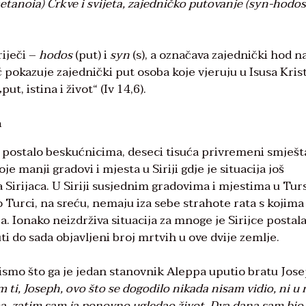
tanoia) Crkve i svijeta, zajedničko putovanje (syn-hodos
riječi –
hodos
(put) i
syn
(s), a označava zajednički hod n
pokazuje zajednički put osoba koje vjeruju u Isusa Krist
put, istina i život“ (Iv 14,6).
a
i postalo beskućnicima, deseci tisuća privremeni smješt
 manji gradovi i mjesta u Siriji gdje je situacija još
ća Sirijaca. U Siriji susjednim gradovima i mjestima u Tur
o Turci, na sreću, nemaju iza sebe strahote rata s kojima
ća. Ionako neizdrživa situacija za mnoge je Sirijce postal
i do sada objavljeni broj mrtvih u ove dvije zemlje.
pismo što ga je jedan stanovnik Aleppa uputio bratu Jos
 ti, Joseph, ovo što se dogodilo nikada nisam vidio, ni u 
ima, zatim sam ja ponovno ugledao život. Dva dana sam bio