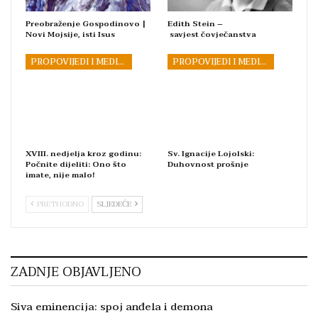
Preobraženje Gospodinovo |
Edith Stein –
Novi Mojsije, isti Isus
savjest čovječanstva
PROPOVIJEDI I MEDITACIJE
PROPOVIJEDI I MEDITACIJE
XVIII. nedjelja kroz godinu:
Sv. Ignacije Lojolski:
Počnite dijeliti: Ono što
Duhovnost prošnje
imate, nije malo!
PRETHODNO
SLJEDEĆE
ZADNJE OBJAVLJENO
Siva eminencija: spoj anđela i demona