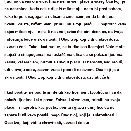
ljudima da vas oni vide. Inače nema vam plaće u vašeg Oca koji je
na nebesima. Kada dakle dijeliš milostinju, ne trubi pred sobom,
kako to po sinagogama i ulicama čine licemjeri da bi ih ljudi
hvalili. Zaista, kažem vam, primili su svoju plaću. Ti naprotiv, kada
daješ milostinju – neka ti ne zna ljevica što čini desnica, da tvoja
milostinja bude u skrovitosti. I Otac tvoj, koji vidi u skrovitosti,
uzvratit će ti. Tako i kad molite, ne budite kao licemjeri. Vole moliti
stojeći u sinagogama i na raskršćima ulica da se pokažu ljudima.
Zaista, kažem vam, primili su svoju plaću. Ti naprotiv, kad moliš,
uđi u svoju sobu, zatvori vrata i pomoli se svomu Ocu koji je u
skrovitosti. I Otac tvoj, koji vidi u skrovitosti, uzvratit će ti.
I kad postite, ne budite smrknuti kao licemjeri. Izobličuju lica da
pokažu ljudima kako poste. Zaista, kažem vam, primili su svoju
plaću. Ti naprotiv, kad postiš, pomaži glavu i umij lice da ne
zapaze ljudi kako postiš, nego Otac tvoj, koji je u skrovitosti. I
Otac tvoj, koji vidi u skrovitosti, uzvratit će ti.«