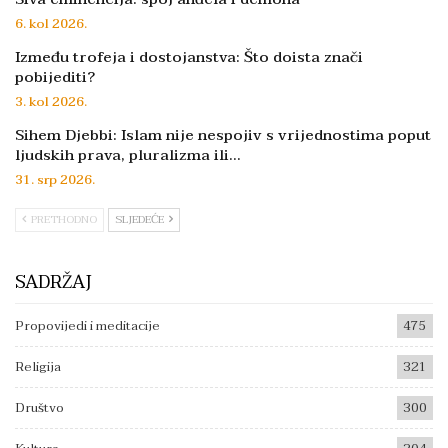
6. kol 2026.
Između trofeja i dostojanstva: Što doista znači
pobijediti?
3. kol 2026.
Sihem Djebbi: Islam nije nespojiv s vrijednostima poput
ljudskih prava, pluralizma ili…
31. srp 2026.
PRETHODNO
SLJEDEĆE
SADRŽAJ
Propovijedi i meditacije
475
Religija
321
Društvo
300