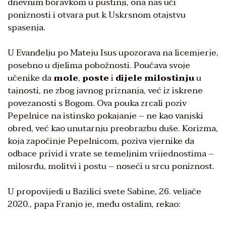
dnevnim boravkom u pustinji, ona nas uči
poniznosti i otvara put k Uskrsnom otajstvu
spasenja.
U Evanđelju po Mateju Isus upozorava na licemjerje,
posebno u djelima pobožnosti. Poučava svoje
učenike da
mole
,
poste
i
dijele milostinju
u
tajnosti, ne zbog javnog priznanja, već iz iskrene
povezanosti s Bogom. Ova pouka zrcali poziv
Pepelnice na istinsko pokajanje – ne kao vanjski
obred, već kao unutarnju preobrazbu duše. Korizma,
koja započinje Pepelnicom, poziva vjernike da
odbace privid i vrate se temeljnim vrijednostima –
milosrđu, molitvi i postu – noseći u srcu poniznost.
U propovijedi u Bazilici svete Sabine, 26. veljače
2020., papa Franjo je, među ostalim, rekao: