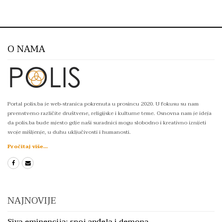
O NAMA
Portal polis.ba je web-stranica pokrenuta u prosincu 2020. U fokusu su nam
prvenstveno različite društvene, religijske i kulturne teme. Osnovna nam je ideja
da polis.ba bude mjesto gdje naši suradnici mogu slobodno i kreativno iznijeti
svoje mišljenje, u duhu uključivosti i humanosti.
Pročitaj više...
NAJNOVIJE
Siva eminencija: spoj anđela i demona