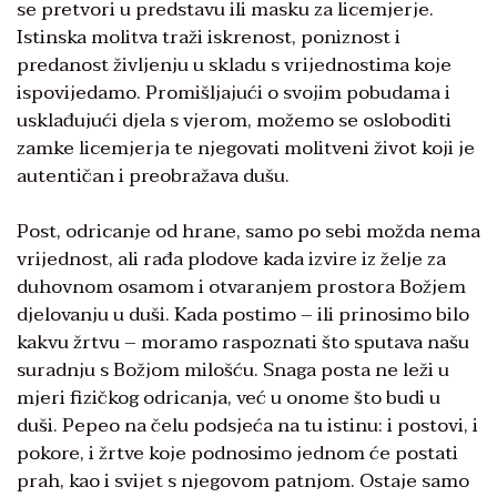
se pretvori u predstavu ili masku za licemjerje.
Istinska molitva traži iskrenost, poniznost i
predanost življenju u skladu s vrijednostima koje
ispovijedamo. Promišljajući o svojim pobudama i
usklađujući djela s vjerom, možemo se osloboditi
zamke licemjerja te njegovati molitveni život koji je
autentičan i preobražava dušu.
Post, odricanje od hrane, samo po sebi možda nema
vrijednost, ali rađa plodove kada izvire iz želje za
duhovnom osamom i otvaranjem prostora Božjem
djelovanju u duši. Kada postimo – ili prinosimo bilo
kakvu žrtvu – moramo raspoznati što sputava našu
suradnju s Božjom milošću. Snaga posta ne leži u
mjeri fizičkog odricanja, već u onome što budi u
duši. Pepeo na čelu podsjeća na tu istinu: i postovi, i
pokore, i žrtve koje podnosimo jednom će postati
prah, kao i svijet s njegovom patnjom. Ostaje samo