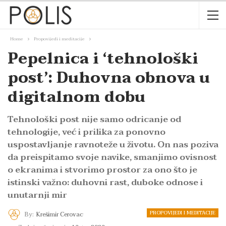
Home
Propovijedi i meditacije
Pepelnica i ‘tehnološki
post’: Duhovna obnova u
digitalnom dobu
Tehnološki post nije samo odricanje od
tehnologije, već i prilika za ponovno
uspostavljanje ravnoteže u životu. On nas poziva
da preispitamo svoje navike, smanjimo ovisnost
o ekranima i stvorimo prostor za ono što je
istinski važno: duhovni rast, duboke odnose i
unutarnji mir
PROPOVIJEDI I MEDITACIJE
By:
Krešimir Cerovac