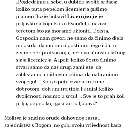
„Pogledajmo u sebe, u dubinu svojih srdaca:
koliko puta pepelom licemjerja gušimo
plamen Božje ljubavi!
Licemjerje
je
prljavština koju Isus u Evanđelju naziva
teretom što ga moramo ukloniti. Doista,
Gospodin nam govori ne samo da činimo djela
milosrđa, da molimo i postimo, nego i da to
živimo bez pretvaranja, bez dvoličnosti i lažnog
sjaja licemjerja. A ipak, koliko često činimo
stvari samo da nas drugi zamijete, da
zablistamo u njihovim očima, da nahranimo
svoj ego! … Koliko puta izvana zračimo
dobrotom, dok unutra tinja ljutnja! Koliko
dvoličnosti nosimo u srcu! … Sve je to prah koji
prlja, pepeo koji gasi vatru ljubavi.“
Molitva je snažno oruđe duhovnog rasta i
zajedništva s Bogom, no gubi svoju vrijednost kada