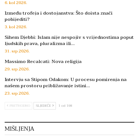
6. kol 2026.
Između trofeja i dostojanstva: Što doista znači
pobijediti?
3. kol 2026.
Sihem Djebbi: Islam nije nespojiv s vrijednostima poput
ljudskih prava, pluralizma ili…
31. srp 2026.
Massimo Recalcati: Nova religija
29. srp 2026.
Intervju sa Stipom Odakom: U procesu pomirenja na
našem prostoru približavanje istini…
23. srp 2026.
PRETHODNO
SLJEDEĆE
1 od 198
MIŠLJENJA