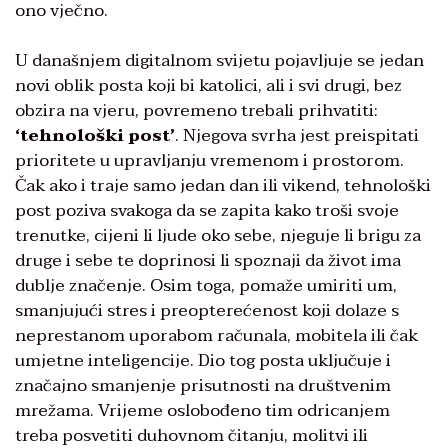
ono vječno.
U današnjem digitalnom svijetu pojavljuje se jedan
novi oblik posta koji bi katolici, ali i svi drugi, bez
obzira na vjeru, povremeno trebali prihvatiti:
‘tehnološki post’
. Njegova svrha jest preispitati
prioritete u upravljanju vremenom i prostorom.
Čak ako i traje samo jedan dan ili vikend, tehnološki
post poziva svakoga da se zapita kako troši svoje
trenutke, cijeni li ljude oko sebe, njeguje li brigu za
druge i sebe te doprinosi li spoznaji da život ima
dublje značenje. Osim toga, pomaže umiriti um,
smanjujući stres i preopterećenost koji dolaze s
neprestanom uporabom računala, mobitela ili čak
umjetne inteligencije. Dio tog posta uključuje i
značajno smanjenje prisutnosti na društvenim
mrežama. Vrijeme oslobođeno tim odricanjem
treba posvetiti duhovnom čitanju, molitvi ili