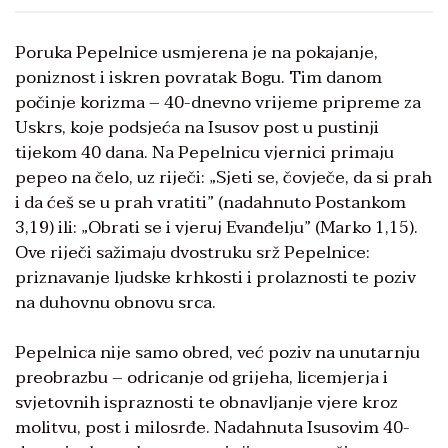
Poruka Pepelnice usmjerena je na pokajanje,
poniznost i iskren povratak Bogu. Tim danom
počinje korizma – 40-dnevno vrijeme pripreme za
Uskrs, koje podsjeća na Isusov post u pustinji
tijekom 40 dana. Na Pepelnicu vjernici primaju
pepeo na čelo, uz riječi: „Sjeti se, čovječe, da si prah
i da ćeš se u prah vratiti” (nadahnuto Postankom
3,19) ili: „Obrati se i vjeruj Evanđelju” (Marko 1,15).
Ove riječi sažimaju dvostruku srž Pepelnice:
priznavanje ljudske krhkosti i prolaznosti te poziv
na duhovnu obnovu srca.
Pepelnica nije samo obred, već poziv na unutarnju
preobrazbu – odricanje od grijeha, licemjerja i
svjetovnih ispraznosti te obnavljanje vjere kroz
molitvu, post i milosrđe. Nadahnuta Isusovim 40-