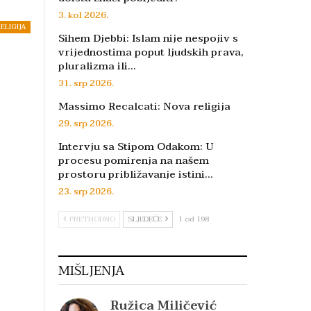
3. kol 2026.
ELIGIJA
Sihem Djebbi: Islam nije nespojiv s
vrijednostima poput ljudskih prava,
pluralizma ili…
31. srp 2026.
Massimo Recalcati: Nova religija
29. srp 2026.
Intervju sa Stipom Odakom: U
procesu pomirenja na našem
prostoru približavanje istini…
23. srp 2026.
PRETHODNO
SLJEDEĆE
1 od 198
MIŠLJENJA
Ružica Miličević