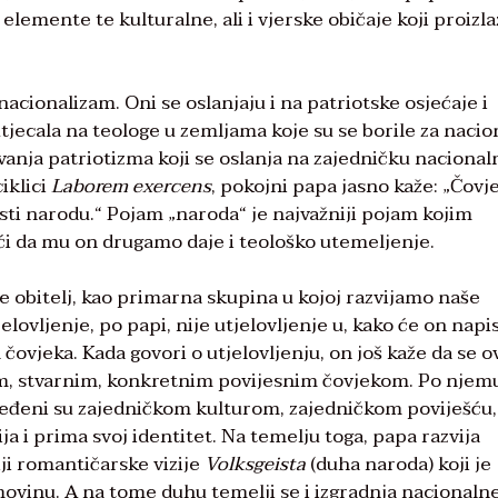
 elemente te kulturalne, ali i vjerske običaje koji proizla
cionalizam. Oni se oslanjaju i na patriotske osjećaje i
 utjecala na teologe u zemljama koje su se borile za naci
nja patriotizma koji se oslanja na zajedničku nacional
ciklici
Laborem exercens
, pokojni papa jasno kaže: „Čovj
osti narodu.“ Pojam „naroda“ je najvažniji pojam kojim
ući da mu on drugamo daje i teološko utemeljenje.
 te obitelj, kao primarna skupina u kojoj razvijamo naše
elovljenje, po papi, nije utjelovljenje u, kako će on napis
čovjeka. Kada govori o utjelovljenju, on još kaže da se o
, stvarnim, konkretnim povijesnim čovjekom. Po njem
ređeni su zajedničkom kulturom, zajedničkom poviješću,
a i prima svoj identitet. Na temelju toga, papa razvija
niji romantičarske vizije
Volksgeista
(duha naroda) koji je
movinu. A na tome duhu temelji se i izgradnja nacionaln