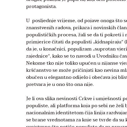
protagonista.
U posljednje vrijeme, od pojave onoga što s
znanstvenih radova, prikaza i novinskih čl
populističkih procesa, žali se da ti pokreti 
primjerice čitati da populisti „kidnapiraju“ (
da je, u konačnici, populizam „suprotan vjer
zajednice“, kako se to navodi u Uvodniku ča
Nekome tko nije toliko upućen u nijanse vjere 
kršćanstvo se može pričinjati kao nevina ml
obučen u elegantno odijelo i obećava joj blis
pretvara je u ono što ona nije.
Je li ova slika nevinosti Crkve i umješnosti 
populiste, ali platforma koja po sebi ne želi
nacionalnim identitetom čija linija razdvajan
se brane vrednotama za koje se tvrde da su 
svojstveno što potiče populiste da ga preuzm