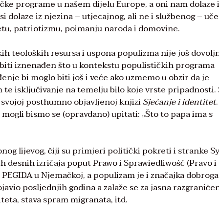
ičke programe u našem dijelu Europe, a oni nam dolaze 
i dolaze iz njezina – utjecajnog, ali ne i službenog – uče
tetu, patriotizmu, poimanju naroda i domovine.
h teoloških resursa i uspona populizma nije još dovolj
o biti iznenađen što u kontekstu populističkih programa
nje bi moglo biti još i veće ako uzmemo u obzir da je
te isključivanje na temelju bilo koje vrste pripadnosti.
u svojoj posthumno objavljenoj knjizi
Sjećanje i identitet
mogli bismo se (opravdano) upitati: „Što to papa ima s
og lijevog, čiji su primjeri politički pokreti i stranke S
h desnih izričaja poput Prawo i Sprawiedliwość (Pravo i
 i PEGIDA u Njemačkoj, a populizam je i značajka dobroga
pojavio posljednjih godina a zalaže se za jasna razgraniče
teta, stava spram migranata, itd.