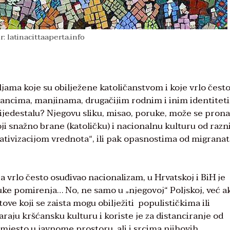
r: latinacittaaperta.info
jama koje su obilježene katoličanstvom i koje vrlo čest
rancima, manjinama, drugačijim rodnim i inim identitet
 pijedestalu? Njegovu sliku, misao, poruke, može se prona
i snažno brane (katoličku) i nacionalnu kulturu od razn
elativizacijom vrednota“, ili pak opasnostima od migranat
a vrlo često osuđivao nacionalizam, u Hrvatskoj i BiH je
ke pomirenja… No, ne samo u „njegovoj“ Poljskoj, već a
ve koji se zaista mogu obilježiti populističkima ili
raju kršćansku kulturu i koriste je za distanciranje od
 mjesto u javnome prostoru, ali i srcima njihovih