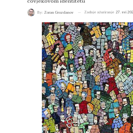
čovjekovom identitetu
Zadnje ažuriranje
27. svi 20
By:
Zoran Grozdanov