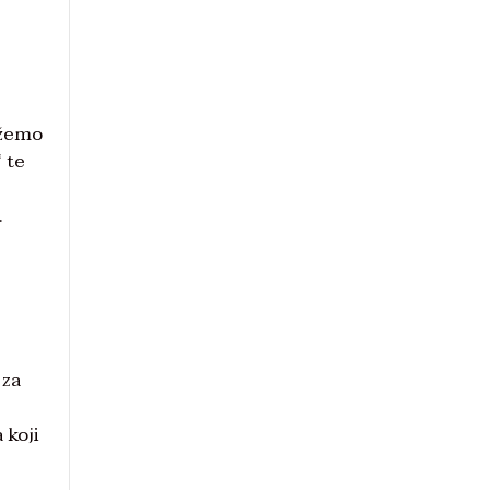
ožemo
 te
.
 za
 koji