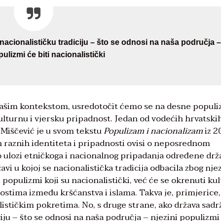
acionalističku tradiciju – što se odnosi na naša područja –
pulizmi će biti nacionalistički
našim kontekstom, usredotočit ćemo se na desne popul
 kulturnu i vjersku pripadnost. Jedan od vodećih hrvatski
 Miščević je u svom tekstu
Populizam i nacionalizam
iz 2
 raznih identiteta i pripadnosti ovisi o neposrednom
o ulozi etničkoga i nacionalnog pripadanja određene drž
vi u kojoj se nacionalistička tradicija odbacila zbog nje
 populizmi koji su nacionalistički, već će se okrenuti kul
ostima između kršćanstva i islama. Takva je, primjerice,
ističkim pokretima. No, s druge strane, ako država sadr
iju – što se odnosi na naša područja – njezini populizmi