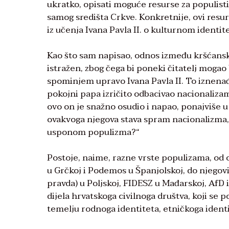
ukratko, opisati moguće resurse za populist
samog središta Crkve. Konkretnije, ovi resurs
iz učenja Ivana Pavla II. o kulturnom identi
Kao što sam napisao, odnos između kršćanski
istražen, zbog čega bi poneki čitatelj moga
spominjem upravo Ivana Pavla II. To iznenađe
pokojni papa izričito odbacivao nacionalizam 
ovo on je snažno osudio i napao, ponajviše 
ovakvoga njegova stava spram nacionalizma, 
usponom populizma?“
Postoje, naime, razne vrste populizama, od on
u Grčkoj i Podemos u Španjolskoj, do njegovi
pravda) u Poljskoj, FIDESZ u Mađarskoj, AfD
dijela hrvatskoga civilnoga društva, koji se 
temelju rodnoga identiteta, etničkoga identi