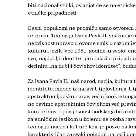
biti nacionalistički, oslanjat će se na etničke
etničke pripadnosti.
Desni populizmi ne promiču samo otvoreni na
retoriku. Teologija Ivana Pavla II. snažno je
neovisnost upravo u ovome smislu razumijeva
kulturu i jezik. Već 1981. godine, u svojoj en
svoj najdublji identitet pronalazi u pripadn
definira „najdublji čovjekov identitet“, bud
Za Ivana Pavla II., naš narod, nacija, kultura
identitete, ishode iz naravi Utjelovljenja. Utj
apstraktnu ljudsku narav, već u konkretnoga 
ne bavimo apstraktnim čovjekom već pravim
konkretnost i povijesnost ljudskoga bića od
zajedničkim jezikom u kojemu se osoba razvij
teologiju nacije i kulture koja je posve na li
karakterističan za svaki pojedini narod i do