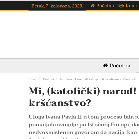
Početna
Konta
Petak, 7. kolovoza, 2026.
Početna
Home
Društvo
Mi, (katolički) narod! Kidnapira li populizam kršćanstvo?
Mi, (katolički) narod
kršćanstvo?
Uloga Ivana Pavla II. u tom procesu bila je
pomaljala svugdje po Istočnoj Europi, dao 
nedvosmislenim govorom da nacija, kao 