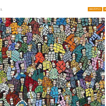
DRUŠTVO
R
21.