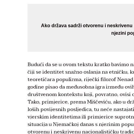
Ako država sadrži otvorenu i neskrivenu n
njezini po
Budući da se u ovom tekstu kratko bavimo 
čiji se identitet snažno oslanja na etničku,
teoretičara populizma, riječki filozof Nenad
godine pisao da međusobna igra između ovih
društvenom kontekstu koji, povratno, ovisi 
Tako, primjerice, prema Miščeviću, ako u drža
loših povijesnih posljedica, tu neće nastajati
vjerskim identitetima ili primjerice suprotn
situacija u Njemačkoj danas s njezinim popul
otvorenu i neskrivenu nacionalističku tradic