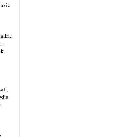
ze iz
onalnu
nu
ek
ati,
vdje
u,
e