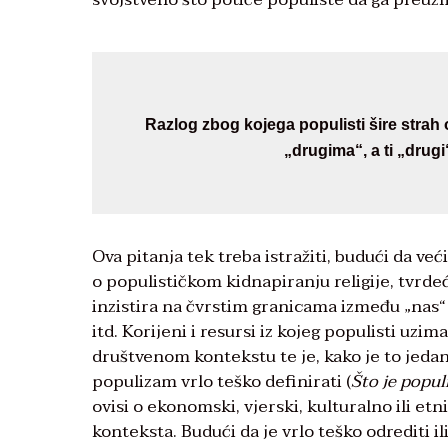
Razlog zbog kojega populisti šire strah o
„drugima“, a ti „drug
Ova pitanja tek treba istražiti, budući da ve
o populističkom kidnapiranju religije, tvrde
inzistira na čvrstim granicama između „nas“ 
itd. Korijeni i resursi iz kojeg populisti uzi
društvenom kontekstu te je, kako je to jeda
populizam vrlo teško definirati (
Što je popu
ovisi o ekonomski, vjerski, kulturalno ili etn
konteksta. Budući da je vrlo teško odrediti i