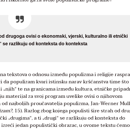
d drugoga ovisi o ekonomski, vjerski, kulturalno ili etnički
i“ se razlikuju od konteksta do konteksta
ćina tekstova o odnosu između populizma i religije raspra
ći da populizam kvari istinsku narav kršćanstva time što
i „njih“ te na granicama između kultura, etničke pripad
maju materijal za svoj program uvelike ovisi o njihovom
n od najboljih proučavatelja populizma, Jan-Werner Mull
lizam?
, 15). Razlog zbog kojega populisti šire strah od dr
ički „drugima“, a ti „drugi“ se razlikuju od konteksta do
li izreći jedan populistički obrazac, u ovome tekstu ćemo,