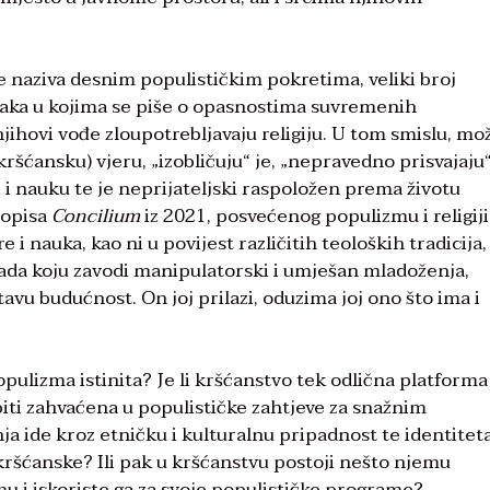
e naziva desnim populističkim pokretima, veliki broj
anaka u kojima se piše o opasnostima suvremenih
i njihovi vođe zloupotrebljavaju religiju. U tom smislu, m
kršćansku) vjeru, „izobličuju“ je, „nepravedno prisvajaju“
i i nauku te je neprijateljski raspoložen prema životu
sopisa
Concilium
iz 2021, posvećenog populizmu i religiji
i nauka, kao ni u povijest različitih teoloških tradicija,
ada koju zavodi manipulatorski i umješan mladoženja,
tavu budućnost. On joj prilazi, oduzima joj ono što ima i
populizma istinita? Je li kršćanstvo tek odlična platforma
 biti zahvaćena u populističke zahtjeve za snažnim
ja ide kroz etničku i kulturalnu pripadnost te identiteta
kršćanske? Ili pak u kršćanstvu postoji nešto njemu
u i iskoriste ga za svoje populističke programe?