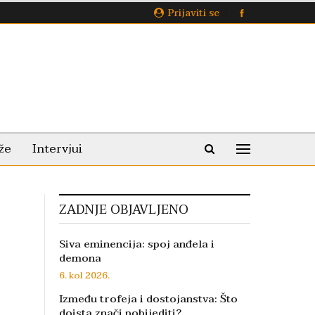
Prijaviti se
že
Intervjui
ZADNJE OBJAVLJENO
Siva eminencija: spoj anđela i
demona
6. kol 2026.
Između trofeja i dostojanstva: Što
doista znači pobijediti?