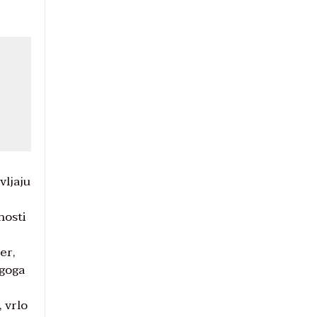
vljaju
nosti
er,
ugoga
 vrlo