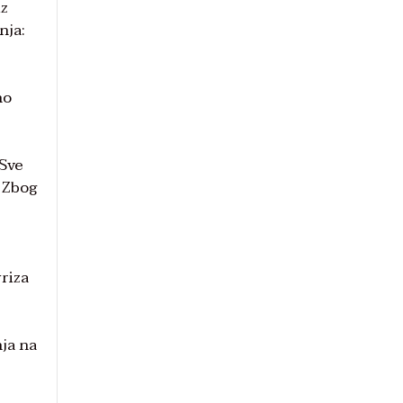
iz
nja:
no
 Sve
. Zbog
yriza
nja na