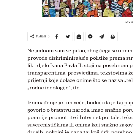
izvo
Podijeli
Ne jednom sam se pitao, zbog čega se u zeml
provode diskriminirajuće politike prema st
lik i djelo Ivana Pavla II. stoji na posebnom
transparentima, prosvjedima, tekstovima koj
prijetnji koje dolaze onime što se naziva „r
„rodne ideologije“, itd.
Iznenađenje je tim veće, budući da je taj pap
govorio o bratstvu naroda, imao snažne poru
pomnije promotrite i Internet portale, teksto
suverenističkima ili onima koji snažno zagova
drugih, pokojni je papa taj koji drži posebno