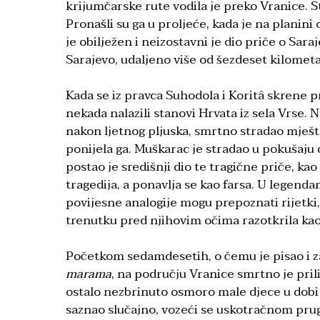
krijumčarske rute vodila je preko Vranice. 
Pronašli su ga u proljeće, kada je na planini
je obilježen i neizostavni je dio priče o Sara
Sarajevo, udaljeno više od šezdeset kilometa
Kada se iz pravca Suhodola i Koritâ skrene p
nekada nalazili stanovi Hrvata iz sela Vrse. N
nakon ljetnog pljuska, smrtno stradao mještan
ponijela ga. Muškarac je stradao u pokušaju da
postao je središnji dio te tragične priče, k
tragedija, a ponavlja se kao farsa. U legendam
povijesne analogije mogu prepoznati rijetki,
trenutku pred njihovim očima razotkrila kao
Početkom sedamdesetih, o čemu je pisao i z
marama
, na području Vranice smrtno je pril
ostalo nezbrinuto osmoro male djece u dobi o
saznao slučajno, vozeći se uskotračnom prugo