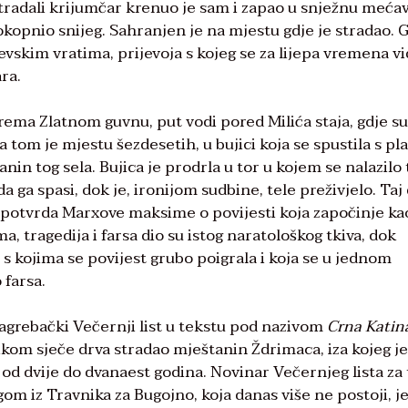
Stradali krijumčar krenuo je sam i zapao u snježnu mećav
 okopnio snijeg. Sahranjen je na mjestu gdje je stradao. 
jevskim vratima, prijevoja s kojeg se za lijepa vremena vi
ra.
rema Zlatnom guvnu, put vodi pored Milića staja, gdje su
a tom je mjestu šezdesetih, u bujici koja se spustila s pl
in tog sela. Bujica je prodrla u tor u kojem se nalazilo t
 ga spasi, dok je, ironijom sudbine, tele preživjelo. Taj 
ao potvrda Marxove maksime o povijesti koja započinje ka
a, tragedija i farsa dio su istog naratološkog tkiva, dok
 s kojima se povijest grubo poigrala i koja se u jednom
 farsa.
agrebački Večernji list u tekstu pod nazivom
Crna Katin
ikom sječe drva stradao mještanin Ždrimaca, iza kojeg je
d dvije do dvanaest godina. Novinar Večernjeg lista za 
m iz Travnika za Bugojno, koja danas više ne postoji, je