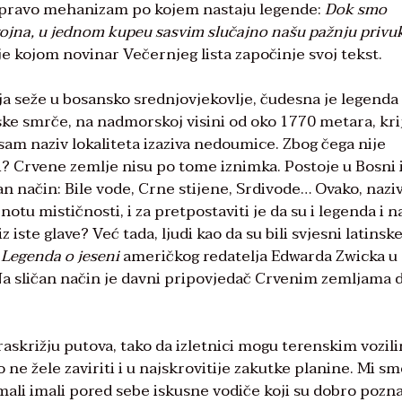
e zapravo mehanizam po kojem nastaju legende:
Dok smo
ojna, u jednom kupeu sasvim slučajno našu pažnju privuk
 je kojom novinar Večernjeg lista započinje svoj tekst.
ja seže u bosansko srednjovjekovlje, čudesna je legenda
 smrče, na nadmorskoj visini od oko 1770 metara, kri
sam naziv lokaliteta izaziva nedoumice. Zbog čega nije
? Crvene zemlje nisu po tome iznimka. Postoje u Bosni 
n način: Bile vode, Crne stijene, Srdivode… Ovako, nazi
tu mističnosti, i za pretpostaviti je da su i legenda i n
z iste glave? Već tada, ljudi kao da su bili svjesni latinsk
.
Legenda o jeseni
američkog redatelja Edwarda Zwicka u
 Na sličan način je davni pripovjedač Crvenim zemljama 
askrižju putova, tako da izletnici mogu terenskim vozil
 ne žele zaviriti i u najskrovitije zakutke planine. Mi sm
imali imali pored sebe iskusne vodiče koji su dobro pozna