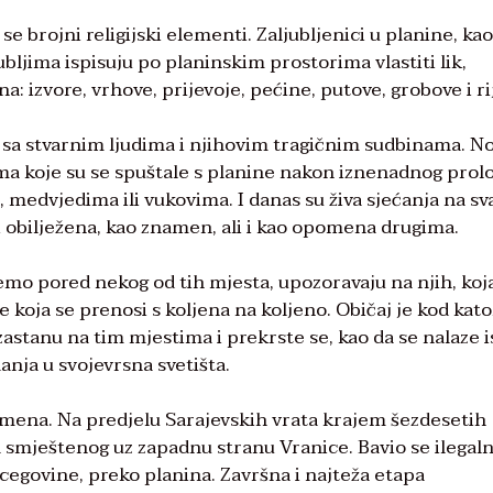
brojni religijski elementi. Zaljubljenici u planine, kao
ubljima ispisuju po planinskim prostorima vlastiti lik,
a: izvore, vrhove, prijevoje, pećine, putove, grobove i ri
ne sa stvarnim ljudima i njihovim tragičnim sudbinama. 
cama koje su se spuštale s planine nakon iznenadnog pro
a, medvjedima ili vukovima. I danas su živa sjećanja na s
 i obilježena, kao znamen, ali i kao opomena drugima.
emo pored nekog od tih mjesta, upozoravaju na njih, koja
oja se prenosi s koljena na koljeno. Običaj je kod katol
a zastanu na tim mjestima i prekrste se, kao da se nalaze 
danja u svojevrsna svetišta.
imena. Na predjelu Sarajevskih vrata krajem šezdesetih
a smještenog uz zapadnu stranu Vranice. Bavio se ilega
cegovine, preko planina. Završna i najteža etapa