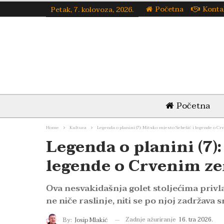
Početna
Konta
Petak, 7. kolovoza, 2026.
Početna
Home
Kultura
Legenda o planini (7): Mitsko mjesto Sebešić i legende o 
Legenda o planini (7)
legende o Crvenim z
Ova nesvakidašnja golet stoljećima privlač
ne niče raslinje, niti se po njoj zadržava s
Zadnje ažuriranje
16. tra 2026.
By:
Josip Mlakić