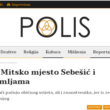
kt
Impressum
Društvo
Religija
Kultura
Mišljenja
Reporta
Crvenim zemljama
: Mitsko mjesto Sebešić i
emljama
i pažnju običnog svijeta, ali i znanstvenika, jer iz z
nijeg
KULTURA
REP