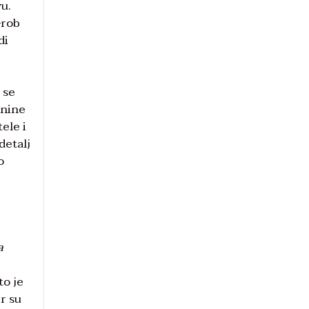
u.
Grob
di
 se
anine
ele i
detalj
o
a
to je
r su