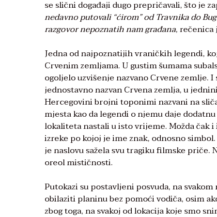
se slični događaji dugo prepričavali, što j
nedavno putovali “ćirom” od Travnika do Bug
razgovor nepoznatih nam građana
, rečenica
Jedna od najpoznatijih vraničkih legendi, ko
Crvenim zemljama. U gustim šumama subalske
ogoljelo uzvišenje nazvano Crvene zemlje. I 
jednostavno nazvan Crvena zemlja, u jednini
Hercegovini brojni toponimi nazvani na sliča
mjesta kao da legendi o njemu daje dodatnu no
lokaliteta nastali u isto vrijeme. Možda čak i i
izreke po kojoj je ime znak, odnosno simbol
je naslovu sažela svu tragiku filmske priče.
oreol mističnosti.
Putokazi su postavljeni posvuda, na svakom r
obilaziti planinu bez pomoći vodiča, osim ako
zbog toga, na svakoj od lokacija koje smo sn