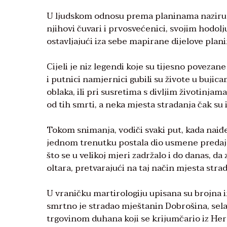
U ljudskom odnosu prema planinama naziru se 
njihovi čuvari i prvosvećenici, svojim hodolj
ostavljajući iza sebe mapirane dijelove planin
Cijeli je niz legendi koje su tijesno poveza
i putnici namjernici gubili su živote u buji
oblaka, ili pri susretima s divljim životinjam
od tih smrti, a neka mjesta stradanja čak su
Tokom snimanja, vodiči svaki put, kada naiđ
jednom trenutku postala dio usmene predaje k
što se u velikoj mjeri zadržalo i do danas, d
oltara, pretvarajući na taj način mjesta stra
U vraničku martirologiju upisana su brojna 
smrtno je stradao mještanin Dobrošina, sel
trgovinom duhana koji se krijumčario iz Her