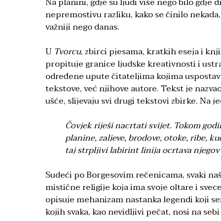
Na planini, gdje su ljudi više nego bilo gdje
nepremostivu razliku, kako se činilo nekada,
važniji nego danas.
U
Tvorcu
, zbirci pjesama, kratkih eseja i knj
propituje granice ljudske kreativnosti i ust
određene upute čitateljima kojima uspostavlj
tekstove, već njihove autore. Tekst je nazva
ušće, slijevaju svi drugi tekstovi zbirke. Na 
Čovjek riješi nacrtati svijet. Tokom godi
planine, zaljeve, brodove, otoke, ribe, ku
taj strpljivi labirint linija ocrtava njegov 
Sudeći po Borgesovim rečenicama, svaki naš n
mistične religije koja ima svoje oltare i sve
opisuje mehanizam nastanka legendi koji seže
kojih svaka, kao nevidljivi pečat, nosi na sebi