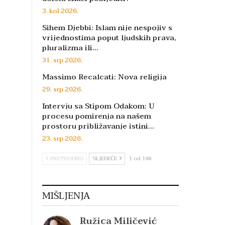
3. kol 2026.
Sihem Djebbi: Islam nije nespojiv s
vrijednostima poput ljudskih prava,
pluralizma ili…
31. srp 2026.
Massimo Recalcati: Nova religija
29. srp 2026.
Intervju sa Stipom Odakom: U
procesu pomirenja na našem
prostoru približavanje istini…
23. srp 2026.
PRETHODNO
SLJEDEĆE
1 od 198
MIŠLJENJA
Ružica Miličević