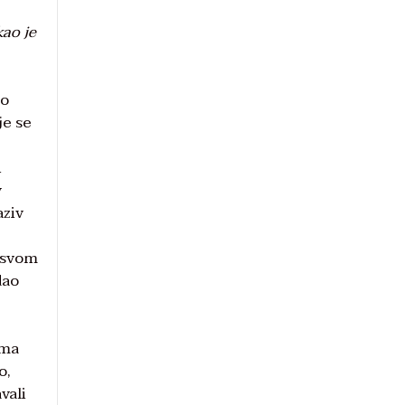
ao je
 o
je se
i
v
aziv
e
 svom
dao
ima
o,
vali