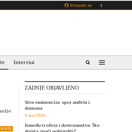
Prijaviti se
že
Intervjui
ZADNJE OBJAVLJENO
Siva eminencija: spoj anđela i
demona
emlje
6. kol 2026.
Između trofeja i dostojanstva: Što
ORTAŽE
doista znači pobijediti?