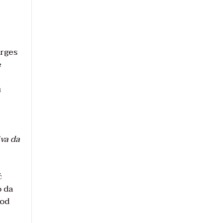
orges
e
u
iva da
ć
o da
 od