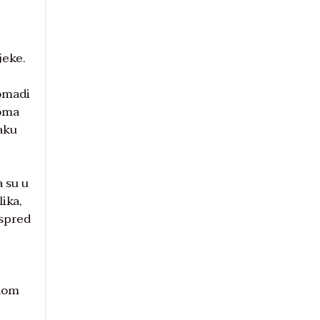
jeke.
Nomadi
loma
vaku
 su u
ika,
ispred
lnom