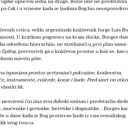
 drugdje upućeni jedni na druge, Božje ime ne predstavlja
 pa čak i u vrijeme kada je ljudima Bog bio neusporedivo
iževnih crtica, veliki argentinski književnik Jorge Luis B
rajnosti. U kratkom pogovoru na kraju zbirke, Borges daj
a određenu hijerarhiju, ne stavljajući u prvi plan same
o
Epilog
, pretvorivši ga u književni prostor u koji se, kao 
jednom mjestu piše:
na ispunjava prostor ucrtavajući pokrajine, kraljevstva,
će, instrumente, zvijezde, konje i ljude. Pred smrt on otkr
vlastiti lik.
esvjesni čin ima svoj duboki smisao i predstavlja djeli
ce, mučenike i grešnike, heretike i dogmatike… Borges ka
 u dane kada je Bog protjerao ljude iz raja zemaljskog,
 lik svog tvorca.