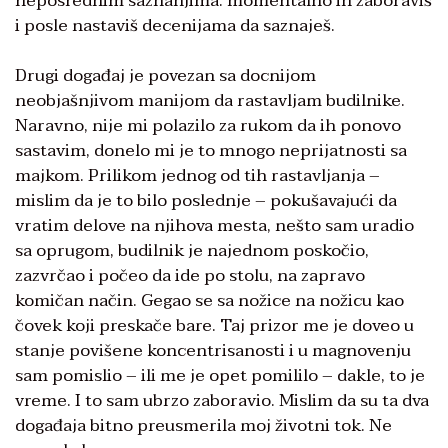
neposrednim saznanjima: momentalno ih zaboraviš
i posle nastaviš decenijama da saznaješ.
Drugi događaj je povezan sa docnijom
neobjašnjivom manijom da rastavljam budilnike.
Naravno, nije mi polazilo za rukom da ih ponovo
sastavim, donelo mi je to mnogo neprijatnosti sa
majkom. Prilikom jednog od tih rastavljanja –
mislim da je to bilo poslednje – pokušavajući da
vratim delove na njihova mesta, nešto sam uradio
sa oprugom, budilnik je najednom poskočio,
zazvrčao i počeo da ide po stolu, na zapravo
komičan način. Gegao se sa nožice na nožicu kao
čovek koji preskače bare. Taj prizor me je doveo u
stanje povišene koncentrisanosti i u magnovenju
sam pomislio – ili me je opet pomililo – dakle, to je
vreme. I to sam ubrzo zaboravio. Mislim da su ta dva
događaja bitno preusmerila moj životni tok. Ne