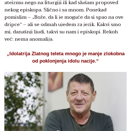
ateizmu nego na liturgiji ili kad slušam propoved
nekog episkopa. Slično i sa mnom. Ponekad
pomislim – „Bože, da li je moguće da si spao na ove
dripce“ – ali se odmah ujedem za jezik. Kakvi smo
mi, današnji ljudi, takvi su nam i episkopi. Rekoh
već: nema anomalija.
„Idolatrija Zlatnog teleta mnogo je manje zlokobna
od poklonjenja idolu nacije.“