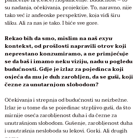
su nadanja, očekivanja, projekcije. To, naravno, nije
tako već iz anđeoske perspektive, koja vidi širu
sliku. Ali za nas je tako. I biće sve gore.
Rekao bih da smo, mislim na naš
exyu
kontekst, od prošlosti napravili otrov koji
neprestano konzumiramo, a ne primjećuje
se da baš i imamo neku viziju, nadu u pogledu
budućnosti. Gdje je izlaz za pojedinca koji
osjeća da mu je duh zarobljen, da se guši, koji
čezne za unutarnjom slobodom?
Očekivanja i strepnja od budućnosti su neizbežne.
Izlaz je u tome da se pojedinac strpljivo guši, da što
mirnije oseća zarobljenost duha i da čezne za
unutrašnjom slobodom. Gušenje, zarobljenost duha
i unutrašnja nesloboda su lekovi. Gorki. Ali drugih