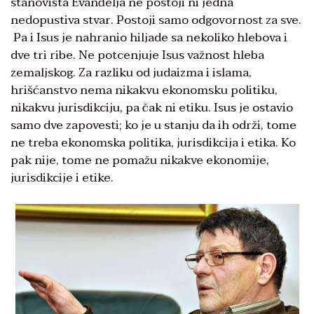
stanovišta Evanđelja ne postoji ni jedna
nedopustiva stvar. Postoji samo odgovornost za sve.
Pa i Isus je nahranio hiljade sa nekoliko hlebova i
dve tri ribe. Ne potcenjuje Isus važnost hleba
zemaljskog. Za razliku od judaizma i islama,
hrišćanstvo nema nikakvu ekonomsku politiku,
nikakvu jurisdikciju, pa čak ni etiku. Isus je ostavio
samo dve zapovesti; ko je u stanju da ih održi, tome
ne treba ekonomska politika, jurisdikcija i etika. Ko
pak nije, tome ne pomažu nikakve ekonomije,
jurisdikcije i etike.