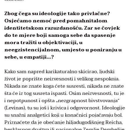
Zbog čega su ideologije tako privlačne?
Osjećamo nemoć pred pomahnitalom
identitetskom razuzdanošću. Zar se čovjek
do te mjere boji samoga sebe da spasenje
mora tražiti u objektivaciji, u
neegzistencijalnom, umjesto u poniranju u
sebe, u empatiji…?
Kako sam napred karikaturalno skicirao, ljudski
život je poprište neizvesnosti i velikog nespokoja.
Nikada ne znate koga ćete susresti, nikada ne znate
šta će iz tog susreta ispasti. Osim neizvesnosti, tu je
i nepotpunost i opšta „nezgrapnost bivstvovanja“
(Levinas), tu su još i krivica i odgovornost. Ideologije
su snažni analgetici koji u konačnici pojačavaju bol.
Priznaćete da je obećanje hiljadugodišnjeg Reicha,
besklasnog društva ili nacionalne Zemlje Dembelije