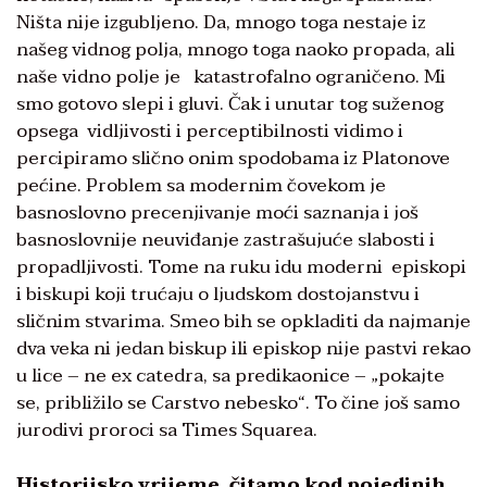
Ništa nije izgubljeno. Da, mnogo toga nestaje iz
našeg vidnog polja, mnogo toga naoko propada, ali
naše vidno polje je katastrofalno ograničeno. Mi
smo gotovo slepi i gluvi. Čak i unutar tog suženog
opsega vidljivosti i perceptibilnosti vidimo i
percipiramo slično onim spodobama iz Platonove
pećine. Problem sa modernim čovekom je
basnoslovno precenjivanje moći saznanja i još
basnoslovnije neuviđanje zastrašujuće slabosti i
propadljivosti. Tome na ruku idu moderni episkopi
i biskupi koji trućaju o ljudskom dostojanstvu i
sličnim stvarima. Smeo bih se opkladiti da najmanje
dva veka ni jedan biskup ili episkop nije pastvi rekao
u lice – ne ex catedra, sa predikaonice – „pokajte
se, približilo se Carstvo nebesko“. To čine još samo
jurodivi proroci sa Times Squarea.
Historijsko vrijeme, čitamo kod pojedinih