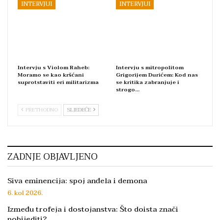
INTERVJUI
INTERVJUI
Intervju s Violom Raheb:
Intervju s mitropolitom
Moramo se kao kršćani
Grigorijem Durićem: Kod nas
suprotstaviti eri militarizma
se kritika zabranjuje i
strogo…
PRETHODNO
SLJEDEĆE
ZADNJE OBJAVLJENO
Siva eminencija: spoj anđela i demona
6. kol 2026.
Između trofeja i dostojanstva: Što doista znači
pobijediti?