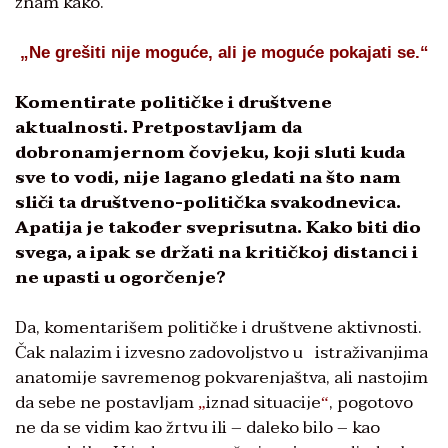
znam kako.
„
Ne grešiti nije moguće, ali je moguće pokajati se.
“
Komentirate političke i društvene
aktualnosti. Pretpostavljam da
dobronamjernom čovjeku, koji sluti kuda
sve to vodi, nije lagano gledati na što nam
sliči ta društveno-politička svakodnevica.
Apatija je također sveprisutna. Kako biti dio
svega, a ipak se držati na kritičkoj distanci i
ne upasti u ogorčenje?
Da, komentarišem političke i društvene aktivnosti.
Čak nalazim i izvesno zadovoljstvo u istraživanjima
anatomije savremenog pokvarenjaštva, ali nastojim
da sebe ne postavljam
iznad situacije
, pogotovo
„
“
ne da se vidim kao žrtvu ili – daleko bilo – kao