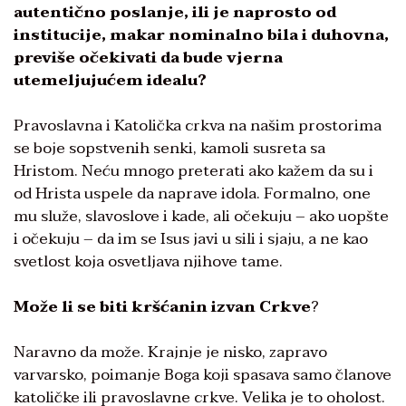
autentično poslanje, ili je naprosto od
institucije, makar nominalno bila i duhovna,
previše očekivati da bude vjerna
utemeljujućem idealu?
Pravoslavna i Katolička crkva na našim prostorima
se boje sopstvenih senki, kamoli susreta sa
Hristom. Neću mnogo preterati ako kažem da su i
od Hrista uspele da naprave idola. Formalno, one
mu služe, slavoslove i kade, ali očekuju – ako uopšte
i očekuju – da im se Isus javi u sili i sjaju, a ne kao
svetlost koja osvetljava njihove tame.
Može li se biti kršćanin izvan Crkve
?
Naravno da može. Krajnje je nisko, zapravo
varvarsko, poimanje Boga koji spasava samo članove
katoličke ili pravoslavne crkve. Velika je to oholost.