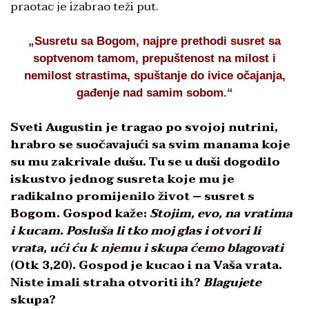
praotac je izabrao teži put.
„Susretu sa Bogom, najpre prethodi susret sa
soptvenom tamom, prepuštenost na milost i
nemilost strastima, spuštanje do ivice očajanja,
gađenje nad samim sobom.“
Sveti Augustin je tragao po svojoj nutrini,
hrabro se suočavajući sa svim manama koje
su mu zakrivale dušu. Tu se u duši dogodilo
iskustvo jednog susreta koje mu je
radikalno promijenilo život – susret s
Bogom. Gospod kaže:
Stojim, evo, na vratima
i kucam. Posluša li tko moj glas i otvori li
vrata, ući ću k njemu i skupa ćemo blagovati
(Otk 3,20). Gospod je kucao i na Vaša vrata.
Niste imali straha otvoriti ih?
Blagujete
skupa?