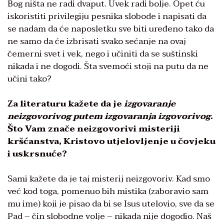
Bog ništa ne radi dvaput. Uvek radi bolje. Opet ću
iskoristiti privilegiju pesnika slobode i napisati da
se nadam da će naposletku sve biti uređeno tako da
ne samo da će izbrisati svako sećanje na ovaj
čemerni svet i vek, nego i učiniti da se suštinski
nikada i ne dogodi. Šta svemoći stoji na putu da ne
učini tako?
Za literaturu kažete da je
izgovaranje
neizgovorivog putem izgovaranja izgovorivog
.
Što Vam znače neizgovorivi misteriji
kršćanstva, Kristovo utjelovljenje u čovjeku
i uskrsnuće?
Sami kažete da je taj misterij neizgovoriv. Kad smo
već kod toga, pomenuo bih mistika (zaboravio sam
mu ime) koji je pisao da bi se Isus utelovio, sve da se
Pad – čin slobodne volje – nikada nije dogodio. Naš