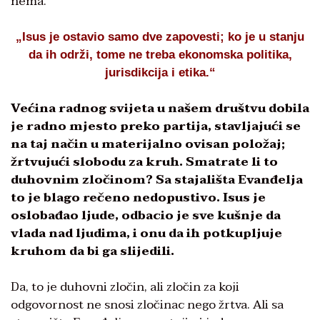
nema.
„Isus je ostavio samo dve zapovesti; ko je u stanju
da ih održi, tome ne treba ekonomska politika,
jurisdikcija i etika.“
Većina radnog svijeta u našem društvu dobila
je radno mjesto preko partija, stavljajući se
na taj način u materijalno ovisan položaj;
žrtvujući slobodu za kruh. Smatrate li to
duhovnim zločinom? Sa stajališta Evanđelja
to je blago rečeno nedopustivo. Isus je
oslobađao ljude, odbacio je sve kušnje da
vlada nad ljudima, i onu da ih potkupljuje
kruhom da bi ga slijedili.
Da, to je duhovni zločin, ali zločin za koji
odgovornost ne snosi zločinac nego žrtva. Ali sa