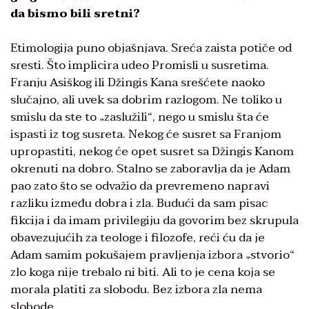
da bismo bili sretni?
Etimologija puno objašnjava. Sreća zaista potiče od
sresti. Što implicira udeo Promisli u susretima.
Franju Asiškog ili Džingis Kana srešćete naoko
slučajno, ali uvek sa dobrim razlogom. Ne toliko u
smislu da ste to „zaslužili“, nego u smislu šta će
ispasti iz tog susreta. Nekog će susret sa Franjom
upropastiti, nekog će opet susret sa Džingis Kanom
okrenuti na dobro. Stalno se zaboravlja da je Adam
pao zato što se odvažio da prevremeno napravi
razliku između dobra i zla. Budući da sam pisac
fikcija i da imam privilegiju da govorim bez skrupula
obavezujućih za teologe i filozofe, reći ću da je
Adam samim pokušajem pravljenja izbora „stvorio“
zlo koga nije trebalo ni biti. Ali to je cena koja se
morala platiti za slobodu. Bez izbora zla nema
slobode.