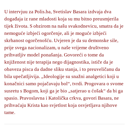
U intervjuu za Polis.ba, Svetislav Basara izdvaja dva
događaja iz rane mladosti koja su mu bitno preusmjerila
tijek života. S obzirom na našu svakodnevicu, smatra da je
nemoguće izbjeći ogorčenje, ali je moguće izbjeći
skrhanost ogorčenošću. Uvjeren je da su demonske sile,
prije svega nacionalizam, u naše vrijeme društveno
prihvatljiv model ponašanja. Govoreći o tome da
knjiženost nije terapija nego dijagnostika, ističe da je
obaveza pisca da dadne sliku stanja, i to preuveličanu da
bila upečatljivija. „Ideologije su snažni analgetici koji u
konačnici samo pojačavaju bol“, tvrdi. Progovara o svome
susretu s Bogom, koji ga je bio „satjerao u ćošak“ da bi ga
spasio. Pravoslavna i Katolička crkva, govori Basara, ne
prihvaćaju Krista kao svjetlost koja osvjetljava njihove
tame.