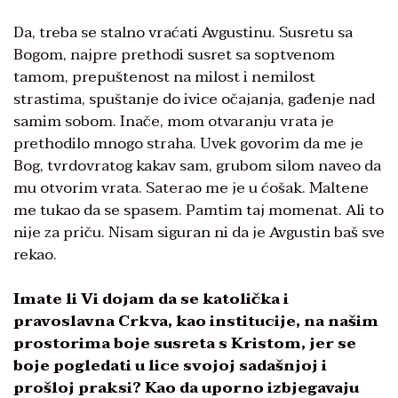
Da, treba se stalno vraćati Avgustinu. Susretu sa
Bogom, najpre prethodi susret sa soptvenom
tamom, prepuštenost na milost i nemilost
strastima, spuštanje do ivice očajanja, gađenje nad
samim sobom. Inače, mom otvaranju vrata je
prethodilo mnogo straha. Uvek govorim da me je
Bog, tvrdovratog kakav sam, grubom silom naveo da
mu otvorim vrata. Saterao me je u ćošak. Maltene
me tukao da se spasem. Pamtim taj momenat. Ali to
nije za priču. Nisam siguran ni da je Avgustin baš sve
rekao.
Imate li Vi dojam da se katolička i
pravoslavna Crkva, kao institucije, na našim
prostorima boje susreta s Kristom, jer se
boje pogledati u lice svojoj sadašnjoj i
prošloj praksi? Kao da uporno izbjegavaju