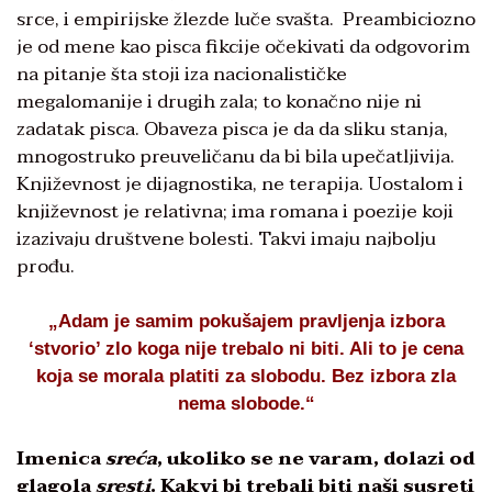
srce, i empirijske žlezde luče svašta. Preambiciozno
je od mene kao pisca fikcije očekivati da odgovorim
na pitanje šta stoji iza nacionalističke
megalomanije i drugih zala; to konačno nije ni
zadatak pisca. Obaveza pisca je da da sliku stanja,
mnogostruko preuveličanu da bi bila upečatljivija.
Književnost je dijagnostika, ne terapija. Uostalom i
književnost je relativna; ima romana i poezije koji
izazivaju društvene bolesti. Takvi imaju najbolju
prođu.
„Adam je samim pokušajem pravljenja izbora
‘stvorio’ zlo koga nije trebalo ni biti. Ali to je cena
koja se morala platiti za slobodu. Bez izbora zla
nema slobode.“
Imenica
sreća
, ukoliko se ne varam, dolazi od
glagola
sresti
. Kakvi bi trebali biti naši susreti