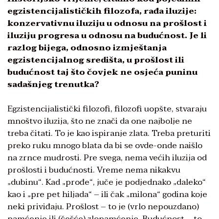
egzistencijalističkih filozofa, rađa iluzije:
konzervativnu iluziju u odnosu na prošlost i
iluziju progresa u odnosu na budućnost. Je li
razlog bijega, odnosno izmještanja
egzistencijalnog središta, u prošlost ili
budućnost taj što čovjek ne osjeća puninu
sadašnjeg trenutka?
Egzistencijalistički filozofi, filozofi uopšte, stvaraju
mnoštvo iluzija, što ne znači da one najbolje ne
treba čitati. To je kao ispiranje zlata. Treba preturiti
preko ruku mnogo blata da bi se ovde-onde naišlo
na zrnce mudrosti. Pre svega, nema većih iluzija od
prošlosti i budućnosti. Vreme nema nikakvu
„dubinu“. Kad „prođe“, juče je podjednako „daleko“
kao i „pre pet hiljada“ – ili čak „milona“ godina koje
neki priviđaju. Prošlost – to je (vrlo nepouzdano)
pamćenje ili (češće) zlopamćenje. Budućnost – to