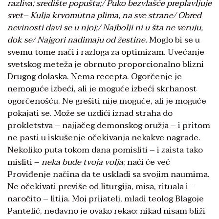
razliva; središte popušta;
/
Puko bezvlašće preplavljuje
svet
–
Kulja krvomutna plima, na sve strane
/
Obred
nevinosti davi se u njoj;
/
Najbolji ni u šta ne veruju,
dok se
/
Najgori nadimaju od žestine.
Moglo bi se u
svemu tome naći i razloga za optimizam. Uvećanje
svetskog meteža je obrnuto proporcionalno blizni
Drugog dolaska. Nema recepta. Ogorčenje je
nemoguće izbeći, ali je moguće izbeći skrhanost
ogorčenošću. Ne grešiti nije moguće, ali je moguće
pokajati se. Može se uzdići iznad straha do
prokletstva – najjačeg demonskog oružja – i pritom
ne pasti u iskušenje očekivanja nekakve nagrade.
Nekoliko puta tokom dana pomisliti – i zaista tako
misliti –
neka bude tvoja volja
; naći će već
Proviđenje načina da te uskladi sa svojim naumima.
Ne očekivati previše od liturgija, misa, rituala i –
naročito – litija. Moj prijatelj, mladi teolog Blagoje
Pantelić, nedavno je ovako rekao: nikad nisam bliži