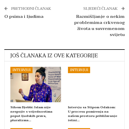
PRETHODNI ČLANAK
SLJEDEĆI ČLANAK
O psima i ljudima
Razmišljanje o nekim
problemima crkvenog
života u suvremenom
svijetu
JOŠ ČLANAKA IZ OVE KATEGORIJE
INTERVJUI
INTERVJUI
Sihem Djebbi: Islam nije
Intervju sa Stipom Odakom:
nespojiv s vrijednostima
U procesu pomirenja na
poput ljudskih prava,
našem prostoru približavanje
pluralizma…
istini…