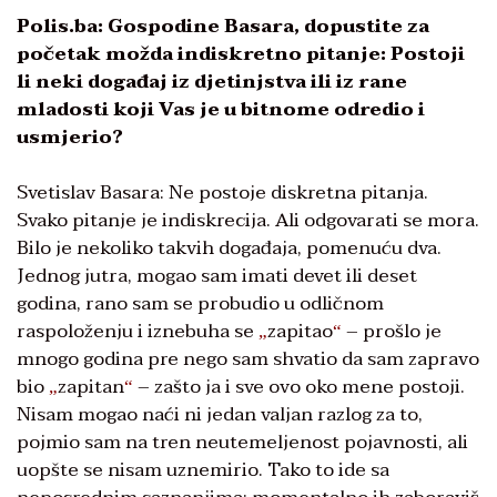
Polis.ba: Gospodine Basara, dopustite za
početak možda indiskretno pitanje: Postoji
li neki događaj iz djetinjstva ili iz rane
mladosti koji Vas je u bitnome odredio i
usmjerio?
Svetislav Basara: Ne postoje diskretna pitanja.
Svako pitanje je indiskrecija. Ali odgovarati se mora.
Bilo je nekoliko takvih događaja, pomenuću dva.
Jednog jutra, mogao sam imati devet ili deset
godina, rano sam se probudio u odličnom
raspoloženju i iznebuha se
zapitao
– prošlo je
„
“
mnogo godina pre nego sam shvatio da sam zapravo
bio
zapitan
– zašto ja i sve ovo oko mene postoji.
„
“
Nisam mogao naći ni jedan valjan razlog za to,
pojmio sam na tren neutemeljenost pojavnosti, ali
uopšte se nisam uznemirio. Tako to ide sa