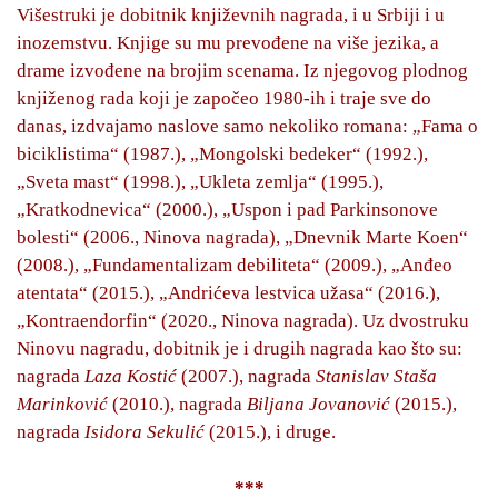
Višestruki je dobitnik književnih nagrada, i u Srbiji i u
inozemstvu. Knjige su mu prevođene na više jezika, a
drame izvođene na brojim scenama. Iz njegovog plodnog
knjiženog rada koji je započeo 1980-ih i traje sve do
danas, izdvajamo naslove samo nekoliko romana: „Fama o
biciklistima“ (1987.), „Mongolski bedeker“ (1992.),
„Sveta mast“ (1998.), „Ukleta zemlja“ (1995.),
„Kratkodnevica“ (2000.), „Uspon i pad Parkinsonove
bolesti“ (2006., Ninova nagrada), „Dnevnik Marte Koen“
(2008.), „Fundamentalizam debiliteta“ (2009.), „Anđeo
atentata“ (2015.), „Andrićeva lestvica užasa“ (2016.),
„Kontraendorfin“ (2020., Ninova nagrada). Uz dvostruku
Ninovu nagradu, dobitnik je i drugih nagrada kao što su:
nagrada
Laza Kostić
(2007.), nagrada
Stanislav Staša
Marinković
(2010.), nagrada
Biljana Jovanović
(2015.),
nagrada
Isidora Sekulić
(2015.), i druge.
***