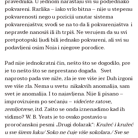
pravednika. U jednom naraštaju svi su podjednako
pokvareni. Razlika – iako vrlo bitna – nije u stepenu
pokvarenosti nego u poziciji unutar sistema
pokvarenjaštva; svodi se na to da li pokvarenjaštva i
nepravde nanosiš ili ih trpiš. Ne verujem da su svi
pretpotopski ljudi bili jednako pokvareni, ali svi su
podavljeni osim Noja i njegove porodice.
Pad nije jednokratni čin, nešto što se dogodilo, pre
je to nešto što se neprestano događa. Svet
naprosto pada sve niže, zla je sve više jer Duh izgoni
sve više zla. Nema u svetu nikakvih anomalija, sam
svet je anomalija. I to najavljena. Nije li pisano –
improvizujem po sećanju –
videćete ratove,
zemljotrese
, itd. Zašto se onda iznenadimo kad ih
vidimo? W. B. Yeats je to ovako postavio u
proročanskoj pesmi „Drugi dolazak“:
Kružeć i kružeć
u sve širem luku
/
Soko ne čuje više sokolara.
/
Sve se