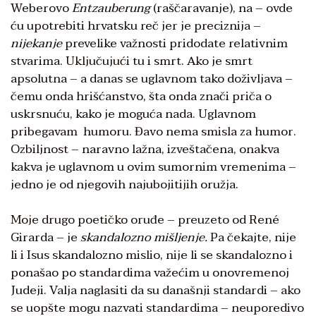
Weberovo
Entzauberung
(raščaravanje), na – ovde
ću upotrebiti hrvatsku reč jer je preciznija –
nijekanje
prevelike važnosti pridodate relativnim
stvarima. Uključujući tu i smrt. Ako je smrt
apsolutna – a danas se uglavnom tako doživljava –
čemu onda hrišćanstvo, šta onda znači priča o
uskrsnuću, kako je moguća nada. Uglavnom
pribegavam humoru. Đavo nema smisla za humor.
Ozbiljnost – naravno lažna, izveštačena, onakva
kakva je uglavnom u ovim sumornim vremenima –
jedno je od njegovih najubojitijih oružja.
Moje drugo poetičko oruđe – preuzeto od René
Girarda – je
skandalozno mišljenje.
Pa čekajte, nije
li i Isus skandalozno mislio, nije li se skandalozno i
ponašao po standardima važećim u onovremenoj
Judeji. Valja naglasiti da su današnji standardi – ako
se uopšte mogu nazvati standardima – neuporedivo