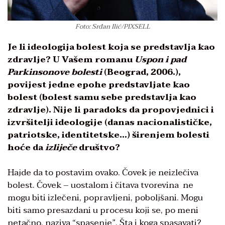
Foto: Srđan Ilić/PIXSELL
Je li ideologija bolest koja se predstavlja kao
zdravlje? U Vašem romanu
Uspon i pad
Parkinsonove bolesti
(Beograd, 2006.),
povijest jedne epohe predstavljate kao
bolest (bolest samu sebe predstavlja kao
zdravlje). Nije li paradoks da propovjednici i
izvršitelji ideologije (danas nacionalističke,
patriotske, identitetske…) širenjem bolesti
hoće da
izliječe
društvo?
Hajde da to postavim ovako. Čovek je neizlečiva
bolest. Čovek – uostalom i čitava tvorevina ne
mogu biti izlečeni, popravljeni, poboljšani. Mogu
biti samo presazdani u procesu koji se, po meni
netačno, naziva “spasenje”. Šta i koga spasavati?