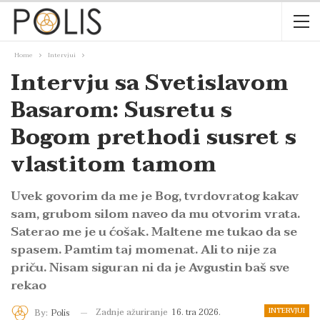
Home
Intervjui
Intervju sa Svetislavom
Basarom: Susretu s
Bogom prethodi susret s
vlastitom tamom
Uvek govorim da me je Bog, tvrdovratog kakav
sam, grubom silom naveo da mu otvorim vrata.
Saterao me je u ćošak. Maltene me tukao da se
spasem. Pamtim taj momenat. Ali to nije za
priču. Nisam siguran ni da je Avgustin baš sve
rekao
INTERVJUI
Zadnje ažuriranje
16. tra 2026.
By:
Polis