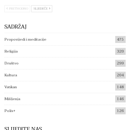
PRETHODNO
SLJEDEĆE
SADRŽAJ
Propovijedi i meditacije
475
Religija
320
Društvo
299
Kultura
204
Vatikan
148
Mišljenja
146
Polis+
126
SLIJEDITE NAS