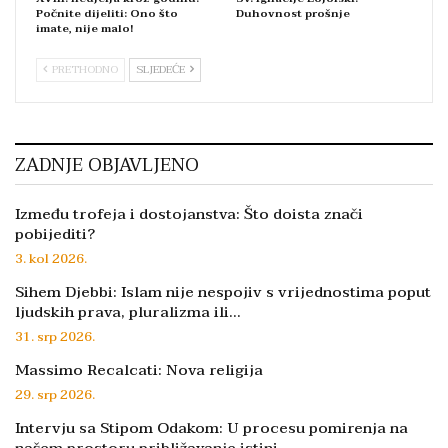
Počnite dijeliti: Ono što
Duhovnost prošnje
imate, nije malo!
PRETHODNO
SLJEDEĆE
ZADNJE OBJAVLJENO
Između trofeja i dostojanstva: Što doista znači
pobijediti?
3. kol 2026.
Sihem Djebbi: Islam nije nespojiv s vrijednostima poput
ljudskih prava, pluralizma ili…
31. srp 2026.
Massimo Recalcati: Nova religija
29. srp 2026.
Intervju sa Stipom Odakom: U procesu pomirenja na