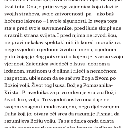
kvaliteta. Ona je prije svega zajednica koja izlazi iz
svojih strahova, svoje zatvorenosti, pa – ako baš
hoćemo iskreno – i svoje sigurnosti. Iz svega toga
staje pred svoje suvremenike, pred ljude skupljene
s raznih strana svijeta. I pred njima ne izvodi šou,
ne pravi nekakav spektakl niti ih koreći moralizira,
nego svjedoči o jednom životu i imenu, o jednom
putu kojeg je Bog potvrdio i u kojem je iskazao svoju
vjernost. Zajednica svjedoči o Isusu: dobrom a
izdanom, snažnom u djelima i riječi a nemoćnom
raspetom, ubijenom da se sačuva Bog a živom po
Božjoj volji. Život tog Isusa, Božjeg Pomazanika-
Krista i Pravednika, za prvu crkvu je vrata u Božji
život, lice, volju. To svjedočanstvo ona daje ne
svojom snagom i mudrovanjem, nego djelovanjem
Duha koji joj otvara oči srca da razumije Pisma i da
razumijeva Božju volju. Ta zajednica onda doista