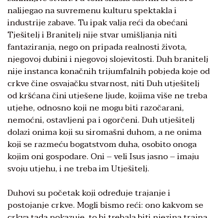
nalijegao na suvremenu kulturu spektakla i
industrije zabave. Tu ipak valja reći da obećani
Tješitelj i Branitelj nije stvar umišljanja niti
fantaziranja, nego on pripada realnosti života,
njegovoj dubini i njegovoj slojevitosti. Duh branitelj
nije instanca konačnih trijumfalnih pobjeda koje od
crkve čine osvajačku stvarnost, niti Duh utješitelj
od kršćana čini utješene ljude, kojima više ne treba
utjehe, odnosno koji ne mogu biti razočarani,
nemoćni, ostavljeni pa i ogorčeni. Duh utješitelj
dolazi onima koji su siromašni duhom, a ne onima
koji se razmeću bogatstvom duha, osobito onoga
kojim oni gospodare. Oni – veli Isus jasno – imaju
svoju utjehu, i ne treba im Utješitelj.
Duhovi su početak koji određuje trajanje i
postojanje crkve. Mogli bismo reći: ono kakvom se
crkva tada pokazuje, to bi trebala biti njezina trajna