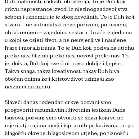
Duh malenosti, radosti, obraćenja. To je Duh koji
crkvu neprestance izvodi iz njezinog zadovoljstva
sobom i uznemiruje je zbog nevoljnih. To je Duh koji
stvara – ne automatski nego pozivom, poticajem,
ohrabrenjem – zajednicu sestara i braće, zajednicu
u kojoj se osjeti život, a ne neuvjerljive i naučene
fraze i moraliziranja. To je Duh koji poziva na utjehu
preko nas, blizinu preko nas, novost preko nas. To
je, doista, Duh koji sve čini novo, dublje i ljepše.
Takva snaga, takva kreativnost, takav Duh biva
obećan onima koji Kristov život uzimaju kao
neizmjernu mjeru.
Slaveći danas rođendan crkve pozvani smo
progovoriti razumljivim i životnim jezikom Duha
Isusova, pozvani smo otvoriti se snazi koja se ne
mjeri utjecajima moći i ispraznih prikazivanja, nego
blagošću okrepe, blagoslovom utjehe, poniznošću