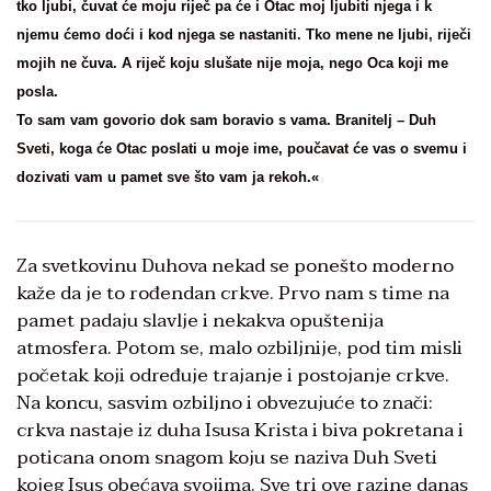
tko ljubi, čuvat će moju riječ pa će i Otac moj ljubiti njega i k
njemu ćemo doći i kod njega se nastaniti. Tko mene ne ljubi, riječi
mojih ne čuva. A riječ koju slušate nije moja, nego Oca koji me
posla.
To sam vam govorio dok sam boravio s vama. Branitelj – Duh
Sveti, koga će Otac poslati u moje ime, poučavat će vas o svemu i
dozivati vam u pamet sve što vam ja rekoh.«
Za svetkovinu Duhova nekad se ponešto moderno
kaže da je to rođendan crkve. Prvo nam s time na
pamet padaju slavlje i nekakva opuštenija
atmosfera. Potom se, malo ozbiljnije, pod tim misli
početak koji određuje trajanje i postojanje crkve.
Na koncu, sasvim ozbiljno i obvezujuće to znači:
crkva nastaje iz duha Isusa Krista i biva pokretana i
poticana onom snagom koju se naziva Duh Sveti
kojeg Isus obećava svojima. Sve tri ove razine danas