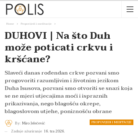
Home
Propovijedi i meditacije
DUHOVI | Na što Duh
može poticati crkvu i
kršćane?
Slaveći danas rođendan crkve pozvani smo
progovoriti razumljivim i životnim jezikom
Duha Isusova, pozvani smo otvoriti se snazi koja
se ne mjeri utjecajima moći i ispraznih
prikazivanja, nego blagošću okrepe,
blagoslovom utjehe, poniznošću obrane
PROPOVIJEDI I MEDITACIJE
By:
Miro Jelečević
Zadnje ažuriranje
16. tra 2026.