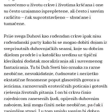
susrećemo u životu crkve i životima kršćana i one
su često uzajamno isprepletene, ali često i sasvim
različito – čak suprotstavljeno – shvaćane i
tumačene.
Prije svega Duhovi kao rođendan crkve ipak nisu
rođendanski party kako bi se mogao dobiti dojam iz
sveprisutnih duhovnjačkih seansi, koje su dobrim
dijelom prodrle i u katoličku sredinu uz tipični
klerikalni dodatak moraliziranja ali i suvremenog
fantaziranja. Tu bi Duh Sveti bio oznaka za razne
neobične, nesvakidašnje, čudnovate i nerijetko
ekstatične fenomene poput glasovitih govora u
jezicima, raznovrsnih ezoteričnih poticaja i gotovih
rješenja životnih pitanja. I on bi crkvu činio
zajednicom zanesenih ljudi, opijenih duhovnim
nabojem, koji mogu činiti neke neobične, pa čak i
zanimljive stvari. I u tom smislu sasvim bi dobro