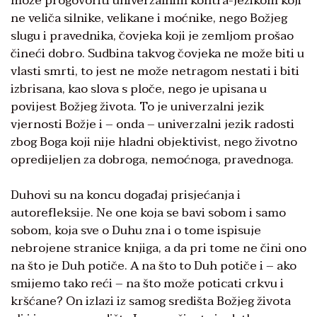
može progovoriti univerzalnim kontra-jezikom koji
ne veliča silnike, velikane i moćnike, nego Božjeg
slugu i pravednika, čovjeka koji je zemljom prošao
čineći dobro. Sudbina takvog čovjeka ne može biti u
vlasti smrti, to jest ne može netragom nestati i biti
izbrisana, kao slova s ploče, nego je upisana u
povijest Božjeg života. To je univerzalni jezik
vjernosti Božje i – onda – univerzalni jezik radosti
zbog Boga koji nije hladni objektivist, nego životno
opredijeljen za dobroga, nemoćnoga, pravednoga.
Duhovi su na koncu događaj prisjećanja i
autorefleksije. Ne one koja se bavi sobom i samo
sobom, koja sve o Duhu zna i o tome ispisuje
nebrojene stranice knjiga, a da pri tome ne čini ono
na što je Duh potiče. A na što to Duh potiče i – ako
smijemo tako reći – na što može poticati crkvu i
kršćane? On izlazi iz samog središta Božjeg života