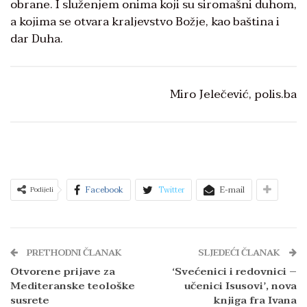
obrane. I služenjem onima koji su siromašni duhom,
a kojima se otvara kraljevstvo Božje, kao baština i
dar Duha.
Miro Jelečević, polis.ba
Facebook
Twitter
E-mail
Podijeli
PRETHODNI ČLANAK
SLJEDEĆI ČLANAK
Otvorene prijave za
‘Svećenici i redovnici –
Mediteranske teološke
učenici Isusovi’, nova
susrete
knjiga fra Ivana