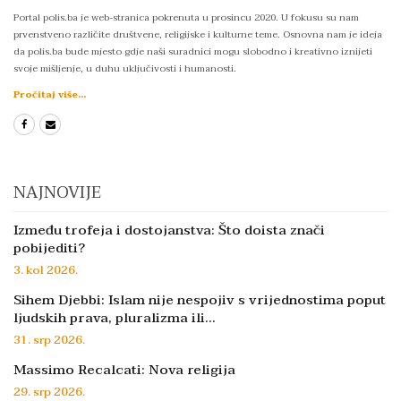
Portal polis.ba je web-stranica pokrenuta u prosincu 2020. U fokusu su nam
prvenstveno različite društvene, religijske i kulturne teme. Osnovna nam je ideja
da polis.ba bude mjesto gdje naši suradnici mogu slobodno i kreativno iznijeti
svoje mišljenje, u duhu uključivosti i humanosti.
Pročitaj više...
NAJNOVIJE
Između trofeja i dostojanstva: Što doista znači
pobijediti?
3. kol 2026.
Sihem Djebbi: Islam nije nespojiv s vrijednostima poput
ljudskih prava, pluralizma ili…
31. srp 2026.
Massimo Recalcati: Nova religija
29. srp 2026.