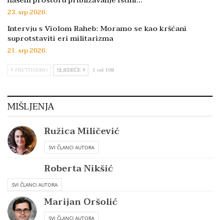
našem prostoru približavanje istini…
23. srp 2026.
Intervju s Violom Raheb: Moramo se kao kršćani
suprotstaviti eri militarizma
21. srp 2026.
PRETHODNO
SLJEDEĆE
1 od 198
MIŠLJENJA
Ružica Miličević
SVI ČLANCI AUTORA
Roberta Nikšić
SVI ČLANCI AUTORA
Marijan Oršolić
SVI ČLANCI AUTORA