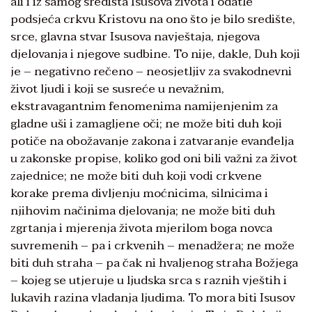
ali i iz samog središta Isusova života i odatle
podsjeća crkvu Kristovu na ono što je bilo središte,
srce, glavna stvar Isusova navještaja, njegova
djelovanja i njegove sudbine. To nije, dakle, Duh koji
je – negativno rečeno – neosjetljiv za svakodnevni
život ljudi i koji se susreće u nevažnim,
ekstravagantnim fenomenima namijenjenim za
gladne uši i zamagljene oči; ne može biti duh koji
potiče na obožavanje zakona i zatvaranje evanđelja
u zakonske propise, koliko god oni bili važni za život
zajednice; ne može biti duh koji vodi crkvene
korake prema divljenju moćnicima, silnicima i
njihovim načinima djelovanja; ne može biti duh
zgrtanja i mjerenja života mjerilom boga novca
suvremenih – pa i crkvenih – menadžera; ne može
biti duh straha – pa čak ni hvaljenog straha Božjega
– kojeg se utjeruje u ljudska srca s raznih vještih i
lukavih razina vladanja ljudima. To mora biti Isusov