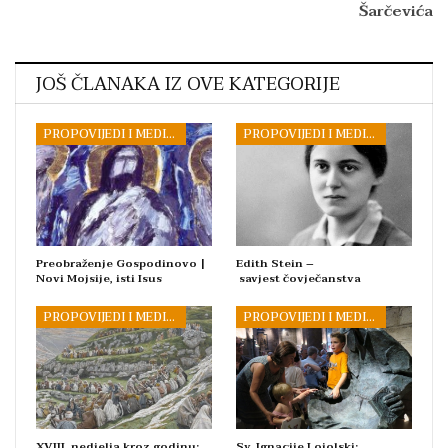
Šarčevića
JOŠ ČLANAKA IZ OVE KATEGORIJE
PROPOVIJEDI I MEDITACIJE
PROPOVIJEDI I MEDITACIJE
Preobraženje Gospodinovo |
Edith Stein –
Novi Mojsije, isti Isus
savjest čovječanstva
PROPOVIJEDI I MEDITACIJE
PROPOVIJEDI I MEDITACIJE
XVIII. nedjelja kroz godinu:
Sv. Ignacije Lojolski: