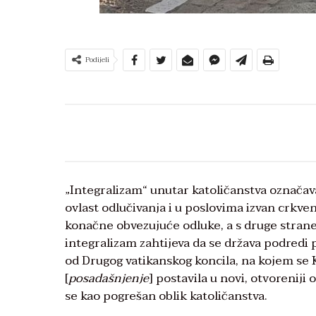
Podijeli
„Integralizam“ unutar katoličanstva označava
ovlast odlučivanja i u poslovima izvan crkven
konačne obvezujuće odluke, a s druge strane
integralizam zahtijeva da se država podredi 
od Drugog vatikanskog koncila, na kojem s
[
posadašnjenje
] postavila u novi, otvorenij
se kao pogrešan oblik katoličanstva.