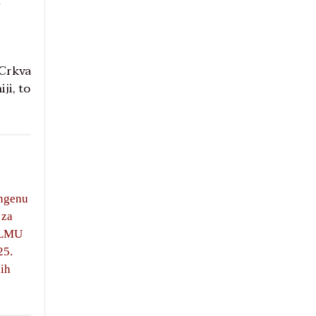
u
 Crkva
ji, to
ingenu
 za
a LMU
25.
kih