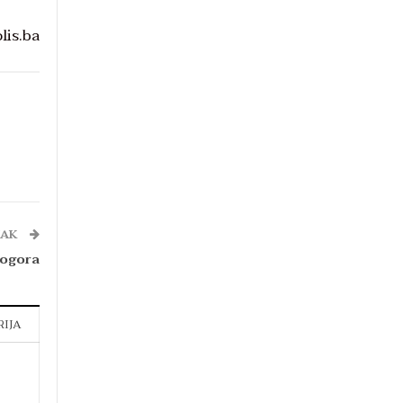
lis.ba
NAK
logora
RIJA