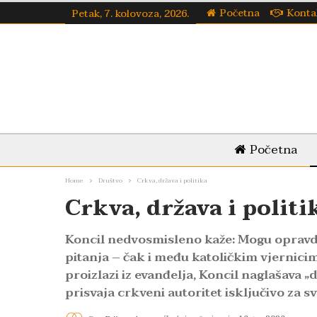
Početna
Konta
Petak, 7. kolovoza, 2026.
Početna
Home
Društvo
Crkva, država i politika
Crkva, država i politi
Koncil nedvosmisleno kaže: Mogu opravdan
pitanja – čak i među katoličkim vjernicim
proizlazi iz evanđelja, Koncil naglašava
prisvaja crkveni autoritet isključivo za s