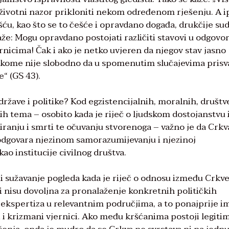
 životni nazor prikloniti nekom određenom rješenju. A i
u, kao što se to češće i opravdano događa, drukčije sudi
kaže: Mogu opravdano postojati različiti stavovi u odgovo
rnicima! Čak i ako je netko uvjeren da njegov stav jasno
 nikome nije slobodno da u spomenutim slučajevima prisv
e“ (GS 43).
države i politike? Kod egzistencijalnih, moralnih, društ
čkih tema – osobito kada je riječ o ljudskom dostojanstvu 
iranju i smrti te očuvanju stvorenoga – važno je da Crkv
 odgovara njezinom samorazumijevanju i njezinoj
ao institucije civilnog društva.
i sužavanje pogleda kada je riječ o odnosu između Crkve
i nisu dovoljna za pronalaženje konkretnih političkih
 i ekspertiza u relevantnim područjima, a to ponajprije i
i i krizmani vjernici. Ako među kršćanima postoji legiti