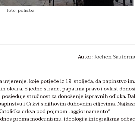
foto: polis.ba
Autor:
Jochen Sauterme
 uvjerenje, koje potječe iz 19. stoljeća, da papinstvo im
ih okvira. S jedne strane, papa ima pravo i ovlast donosi
 posjeduje stručnost za donošenje ispravnih odluka. Da
papinstvu i Crkvi s njihovim duhovnim ciljevima. Najkas
e Katolička crkva pod pojmom „aggiornamento“
i odnos prema modernizmu, ideologija integralizma odba