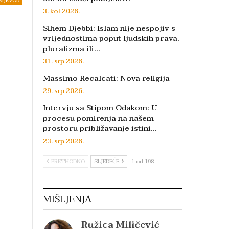
RIJEVOD
3. kol 2026.
Sihem Djebbi: Islam nije nespojiv s
vrijednostima poput ljudskih prava,
pluralizma ili…
31. srp 2026.
Massimo Recalcati: Nova religija
29. srp 2026.
Intervju sa Stipom Odakom: U
procesu pomirenja na našem
prostoru približavanje istini…
23. srp 2026.
PRETHODNO
SLJEDEĆE
1 od 198
MIŠLJENJA
Ružica Miličević