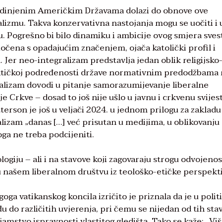
edinjenim Američkim Državama dolazi do obnove ove
alizmu. Takva konzervativna nastojanja mogu se uočiti i 
Pogrešno bi bilo dinamiku i ambicije ovog smjera svest
očena s opadajućim značenjem, ojača katolički profil i
 Jer neo-integralizam predstavlja jedan oblik religijsko
 faktičkoj podređenosti države normativnim predodžbama
alizam dovodi u pitanje samorazumijevanje liberalne
Crkve – dosad to još nije ušlo u javnu i crkvenu svijes
terson je još u veljači 2024. u jednom prilogu za zakladu
izam „danas […] već prisutan u medijima, u oblikovanju
oga ne treba podcijeniti.
logiju – ali i na stavove koji zagovaraju strogu odvojenos
 u našem liberalnom društvu iz teološko-etičke perspekt
oga vatikanskog koncila izričito je priznala da je u poli
u do različitih uvjerenja, pri čemu se nijedan od tih sta
amstvo ispravnosti vlastitog gledišta. Tako se kaže: „Vi