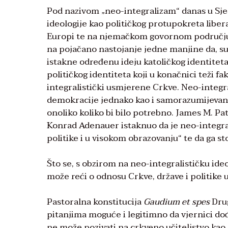
Pod nazivom „neo-integralizam“ danas u Sj
ideologije kao političkog protupokreta liber
Europi te na njemačkom govornom području. 
na pojačano nastojanje jedne manjine da, su
istakne određenu ideju katoličkog identiteta.
političkog identiteta koji u konačnici teži
integralistički usmjerene Crkve. Neo-integr
demokracije jednako kao i samorazumijevanje 
onoliko koliko bi bilo potrebno. James M. Pat
Konrad Adenauer istaknuo da je neo-integral
politike i u visokom obrazovanju“ te da ga st
Što se, s obzirom na neo-integralističku ideo
može reći o odnosu Crkve, države i politike
Pastoralna konstitucija
Gaudium et spes
Drug
pitanjima moguće i legitimno da vjernici dođ
ne može pozivati na crkveno učiteljstvo kao j