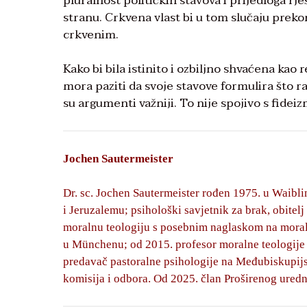
pluralnost političkih stavova i prijedloga rj
stranu. Crkvena vlast bi u tom slučaju preko
crkvenim.
Kako bi bila istinito i ozbiljno shvaćena kao
mora paziti da svoje stavove formulira što raz
su argumenti važniji. To nije spojivo s fide
Jochen Sautermeister
Dr. sc. Jochen Sautermeister rođen 1975. u Waiblin
i Jeruzalemu; psihološki savjetnik za brak, obitelj
moralnu teologiju s posebnim naglaskom na moral
u Münchenu; od 2015. profesor moralne teologije 
predavač pastoralne psihologije na Međubiskupijsk
komisija i odbora. Od 2025. član Proširenog uredn