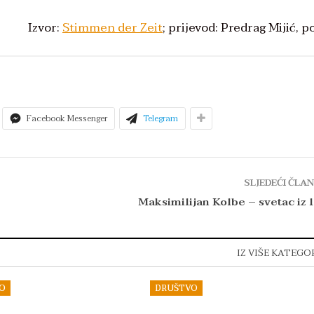
Izvor:
Stimmen der Zeit
; prijevod: Predrag Mijić, po
Facebook Messenger
Telegram
SLJEDEĆI ČLA
Maksimilijan Kolbe – svetac iz 
IZ VIŠE KATEGO
O
DRUŠTVO