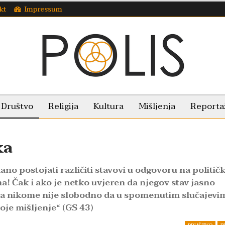
kt
Impressum
Društvo
Religija
Kultura
Mišljenja
Reporta
ka
o postojati različiti stavovi u odgovoru na politič
a! Čak i ako je netko uvjeren da njegov stav jasno
 „da nikome nije slobodno da u spomenutim slučajevi
voje mišljenje“ (GS 43)