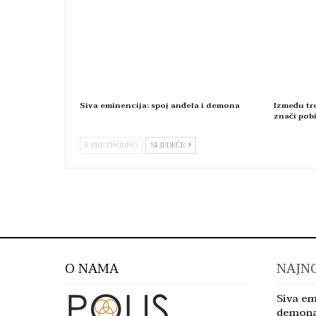
Siva eminencija: spoj anđela i demona
Između tro
znači pobi
PRETHODNO
SLJEDEĆE
O NAMA
NAJNO
Siva em
demon