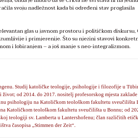
ešenja, onda je mudro da se Crkva ne svrstava ni na jedn
račila svoju nadležnost kada bi određeni stav proglasila
 relevantan glas u javnom prostoru i političkom diskursu,
umljivije i primjerenije. Što su njezini stavovi konkretni
izmom i lobiranjem – a još manje s neo-integralizmom.
genu. Studij katoličke teologije, psihologije i filozofije u Tüb
 i život; od 2014. do 2017. nositelj profesorskog mjesta zaklade
nu psihologiju na Katoličkom teološkom fakultetu sveučilišt
na Katoličkom teološkom fakultetu sveučilišta u Bonnu; od 20
oj teologiji sv. Lamberta u Lantershofenu; član različitih etič
ištva časopisa „Stimmen der Zeit“.