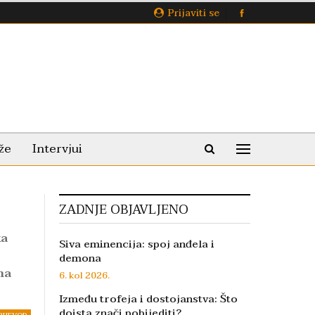
Prijaviti se
že
Intervjui
ZADNJE OBJAVLJENO
ka
Siva eminencija: spoj anđela i
demona
ma
6. kol 2026.
Između trofeja i dostojanstva: Što
doista znači pobijediti?