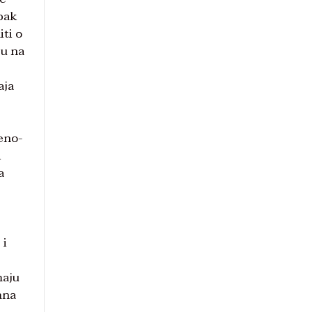
pak
ti o
ru na
aja
veno-
i
a
 i
maju
mna