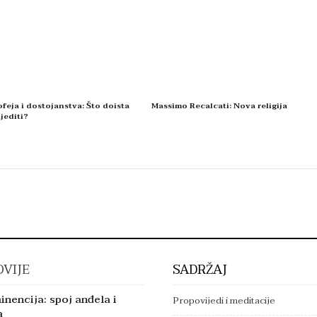
feja i dostojanstva: Što doista
Massimo Recalcati: Nova religija
jediti?
VIJE
SADRŽAJ
inencija: spoj anđela i
Propovijedi i meditacije
a