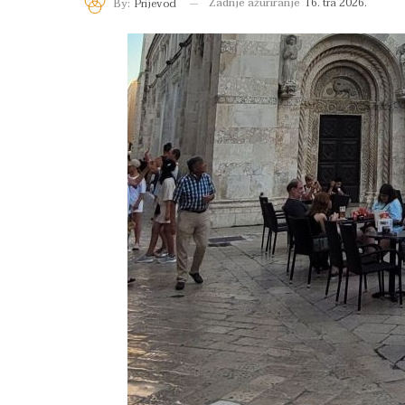
Zadnje ažuriranje
16. tra 2026.
By:
Prijevod