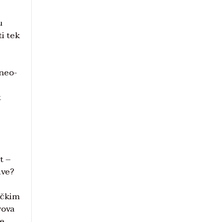
u
i tek
-
 neo-
t
t –
ive?
tičkim
vova
še