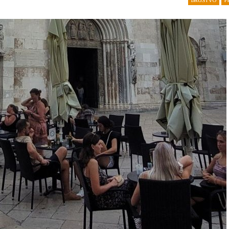
DRUŠTVO
P