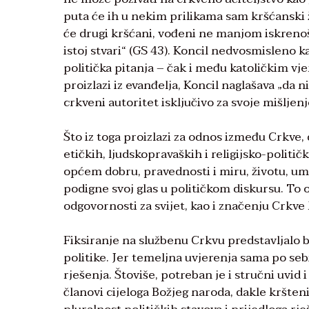
puta će ih u nekim prilikama sam kršćanski
će drugi kršćani, vođeni ne manjom iskrenošć
istoj stvari“ (GS 43). Koncil nedvosmisleno 
politička pitanja – čak i među katoličkim vje
proizlazi iz evanđelja, Koncil naglašava „da
crkveni autoritet isključivo za svoje mišljenj
Što iz toga proizlazi za odnos između Crkve, 
etičkih, ljudskopravaških i religijsko-politi
općem dobru, pravednosti i miru, životu, um
podigne svoj glas u političkom diskursu. To
odgovornosti za svijet, kao i značenju Crkve k
Fiksiranje na službenu Crkvu predstavljalo b
politike. Jer temeljna uvjerenja sama po seb
rješenja. Štoviše, potreban je i stručni uvid
članovi cijeloga Božjeg naroda, dakle kršten