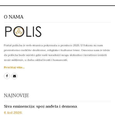
O NAMA
Portal polis.ba je web-stranica pokrenuta u prosincu 2020. U fokusu su nam
prvenstveno različite društvene, religijske i kulturne teme. Osnovna nam je ideja
da polis.ba bude mjesto gdje naši suradnici mogu slobodno i kreativno iznijeti
svoje mišljenje, u duhu uključivosti i humanosti.
Pročitaj više...
NAJNOVIJE
Siva eminencija: spoj anđela i demona
6. kol 2026.