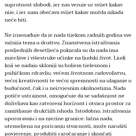
suprotnost slobodi, jer nas vezuje uz svijet kakav
nije, i jer nam obećava svijet kakav možda nikada
neće biti.
Ne iznenađuje da je nada tijekom zadnjih godina sve
važnija tema u društvu. Znanstvena istraživanja
posljednjih desetljeća pokazala su da nada ima
mjerljive i višestruke učinke na ljudski život. Ljudi
koji se nadaju skloniji su boljem tjelesnom i
psihičkom zdravlju, većem životnom zadovoljstvu,
većoj kreativnosti te većoj spremnosti na ulaganje u
budućnost, čak i u neizvjesnim okolnostima. Nada
potiče ustrajnost, omogućuje da se sadašnjost ne
doživljava kao zatvoreni horizont i otvara prostor za
zamišljanje drukčijih ishoda. Istodobno, istraživanja
upozoravaju i na njezine granice: lažna nada,
utemeljena na poricanju stvarnosti, može narušiti
povjerenje, produbiti razočaranje i skončati