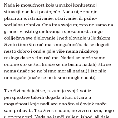
Nada je mogućnost koja u svakoj konkretnoj
situaciji nadilazi postojeće. Nada nije znanje,
planiranje, istraživanje, otkrivanje, ili psiho-
socijalna tehnika. Ona ima svoje mjesto ne samo na
granici vlastitog djelovanja i sposobnosti, nego
obilježava sve djelovanje i nedjelovanje u ljudskom
životu time što računa s mogućnošću da se dogodi
nešto dobro i ondje gdje više nema nikakvog
razloga da se s tim računa. Nadati se može samo
onome što se želi (inače se ne bismo nadali), što se
nema (inače se ne bismo morali nadati) i što nije
nemoguće (inače se ne bismo mogli nadati).
Tko živi nadajući se, razumije svoj život iz
perspektive takvih događaja koji otvaraju
mogućnosti koje nadilaze ono što si čovjek može
sam pribaviti. Tko živi s nadom, ne živi u iluziji, nego
u otvorenosti. Nada ne jamči željeni ishod, ali daje