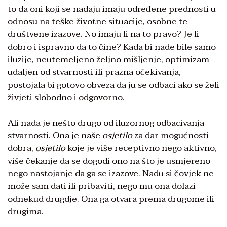
to da oni koji se nadaju imaju određene prednosti u
odnosu na teške životne situacije, osobne te
društvene izazove. No imaju li na to pravo? Je li
dobro i ispravno da to čine? Kada bi nade bile samo
iluzije, neutemeljeno željno mišljenje, optimizam
udaljen od stvarnosti ili prazna očekivanja,
postojala bi gotovo obveza da ju se odbaci ako se želi
živjeti slobodno i odgovorno.
Ali nada je nešto drugo od iluzornog odbacivanja
stvarnosti. Ona je naše
osjet
ilo
za dar mogućnosti
dobra,
osjet
ilo
koje je više receptivno nego aktivno,
više čekanje da se dogodi ono na što je usmjereno
nego nastojanje da ga se izazove. Nadu si čovjek ne
može sam dati ili pribaviti, nego mu ona dolazi
odnekud drugdje. Ona ga otvara prema drugome ili
drugima.