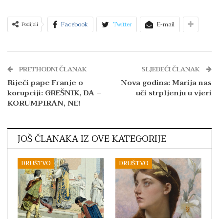
Facebook
Twitter
E-mail
Podijeli
PRETHODNI ČLANAK
SLJEDEĆI ČLANAK
Riječi pape Franje o
Nova godina: Marija nas
korupciji: GREŠNIK, DA –
uči strpljenju u vjeri
KORUMPIRAN, NE!
JOŠ ČLANAKA IZ OVE KATEGORIJE
DRUŠTVO
DRUŠTVO