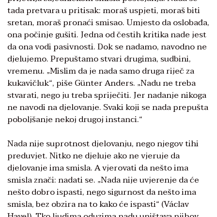
tada pretvara u pritisak: moraš uspjeti, moraš biti
sretan, moraš pronaći smisao. Umjesto da oslobađa,
ona počinje gušiti. Jedna od čestih kritika nade jest
da ona vodi pasivnosti. Dok se nadamo, navodno ne
djelujemo. Prepuštamo stvari drugima, sudbini,
vremenu. „Mislim da je nada samo druga riječ za
kukavičluk“, piše Günter Anders. „Nadu ne treba
stvarati, nego ju treba spriječiti. Jer nadanje nikoga
ne navodi na djelovanje. Svaki koji se nada prepušta
poboljšanje nekoj drugoj instanci.“
Nada nije suprotnost djelovanju, nego njegov tihi
preduvjet. Nitko ne djeluje ako ne vjeruje da
djelovanje ima smisla. A vjerovati da nešto ima
smisla znači: nadati se. „Nada nije uvjerenje da će
nešto dobro ispasti, nego sigurnost da nešto ima
smisla, bez obzira na to kako će ispasti“ (Václav
Havel). Tko ljudima oduzima nadu uništava njihov