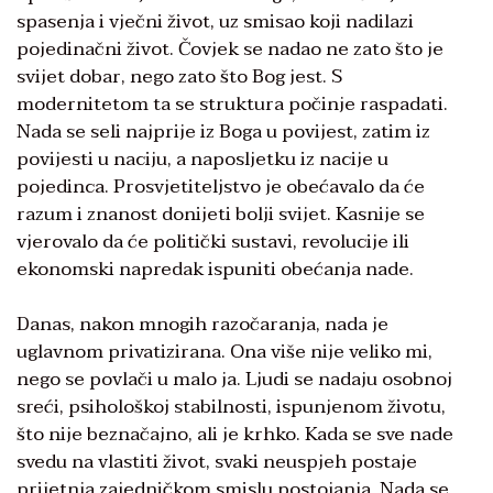
spasenja i vječni život, uz smisao koji nadilazi
pojedinačni život. Čovjek se nadao ne zato što je
svijet dobar, nego zato što Bog jest. S
modernitetom ta se struktura počinje raspadati.
Nada se seli najprije iz Boga u povijest, zatim iz
povijesti u naciju, a naposljetku iz nacije u
pojedinca. Prosvjetiteljstvo je obećavalo da će
razum i znanost donijeti bolji svijet. Kasnije se
vjerovalo da će politički sustavi, revolucije ili
ekonomski napredak ispuniti obećanja nade.
Danas, nakon mnogih razočaranja, nada je
uglavnom privatizirana. Ona više nije veliko mi,
nego se povlači u malo ja. Ljudi se nadaju osobnoj
sreći, psihološkoj stabilnosti, ispunjenom životu,
što nije beznačajno, ali je krhko. Kada se sve nade
svedu na vlastiti život, svaki neuspjeh postaje
prijetnja zajedničkom smislu postojanja. Nada se