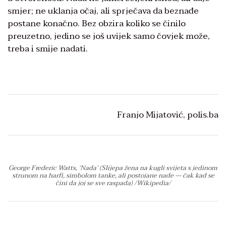
smjer; ne uklanja očaj, ali sprječava da beznađe
postane konačno. Bez obzira koliko se činilo
preuzetno, jedino se još uvijek samo čovjek može,
treba i smije nadati.
Franjo Mijatović, polis.ba
George Frederic Watts, ‘Nada’ (Slijepa žena na kugli svijeta s jedinom
strunom na harfi, simbolom tanke, ali postojane nade — čak kad se
čini da joj se sve raspada) /Wikipedia/