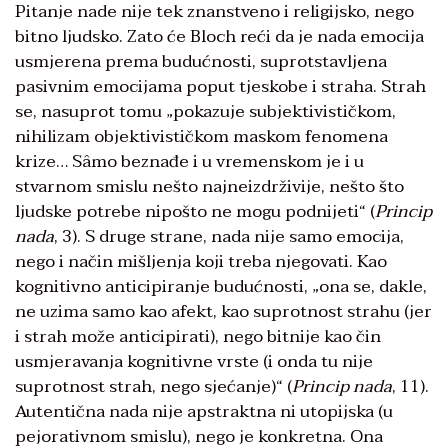
Pitanje nade nije tek znanstveno i religijsko, nego
bitno ljudsko. Zato će Bloch reći da je nada emocija
usmjerena prema budućnosti, suprotstavljena
pasivnim emocijama poput tjeskobe i straha. Strah
se, nasuprot tomu „pokazuje subjektivističkom,
nihilizam objektivističkom maskom fenomena
krize… Sâmo beznađe i u vremenskom je i u
stvarnom smislu nešto najneizdrživije, nešto što
ljudske potrebe nipošto ne mogu podnijeti“ (
Princip
nada
, 3). S druge strane, nada nije samo emocija,
nego i način mišljenja koji treba njegovati. Kao
kognitivno anticipiranje budućnosti, „ona se, dakle,
ne uzima samo kao afekt, kao suprotnost strahu (jer
i strah može anticipirati), nego bitnije kao čin
usmjeravanja kognitivne vrste (i onda tu nije
suprotnost strah, nego sjećanje)“ (
Princip nada
, 11).
Autentična nada nije apstraktna ni utopijska (u
pejorativnom smislu), nego je konkretna. Ona