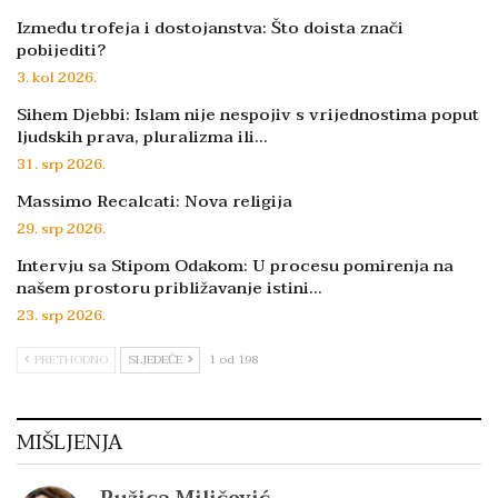
Između trofeja i dostojanstva: Što doista znači
pobijediti?
3. kol 2026.
Sihem Djebbi: Islam nije nespojiv s vrijednostima poput
ljudskih prava, pluralizma ili…
31. srp 2026.
Massimo Recalcati: Nova religija
29. srp 2026.
Intervju sa Stipom Odakom: U procesu pomirenja na
našem prostoru približavanje istini…
23. srp 2026.
PRETHODNO
SLJEDEĆE
1 od 198
MIŠLJENJA