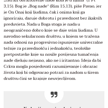
„zatraži obrazloženje nade koja je u njima“ (1 Pt
3,15). Bog je „Bog nade“ (Rim 15,13), piše Pavao, jer
je On Onaj koji ljudima, čak i onima koji ga
ignoriraju, daruje dobrotu i pravednost bez ikakvih
preduvjeta. Nada u Boga stoga je nada u
neograničeno dobro koje se daje svim ljudima. U
navodno sekularnom društvu, u kojem se tražena
nada odnosi na progresivno ispunjenje univerzalne
težnje za pravednošću i jednakošću, teološke
pretpostavke koje su nosile povijesna tumačenja
nade djeluju nejasno, ako ne i iritantno. Ideja da bi
Crkva mogla posjedovati razumijevanje i obrazac
života koji bi odgovarao potrazi za nadom u širem
društvu čini se krajnje neuvjerljivom.