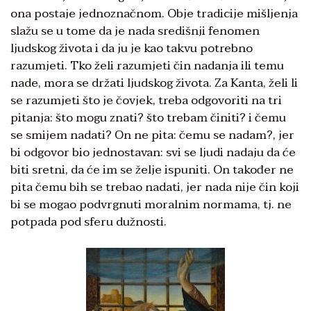
ona postaje jednoznačnom. Obje tradicije mišljenja
slažu se u tome da je nada središnji fenomen
ljudskog života i da ju je kao takvu potrebno
razumjeti. Tko želi razumjeti čin nadanja ili temu
nade, mora se držati ljudskog života. Za Kanta, želi li
se razumjeti što je čovjek, treba odgovoriti na tri
pitanja: što mogu znati? što trebam činiti? i čemu
se smijem nadati? On ne pita: čemu se nadam?, jer
bi odgovor bio jednostavan: svi se ljudi nadaju da će
biti sretni, da će im se želje ispuniti. On također ne
pita čemu bih se trebao nadati, jer nada nije čin koji
bi se mogao podvrgnuti moralnim normama, tj. ne
potpada pod sferu dužnosti.