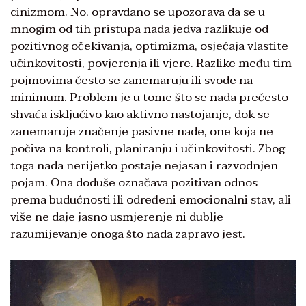
cinizmom. No, opravdano se upozorava da se u
mnogim od tih pristupa nada jedva razlikuje od
pozitivnog očekivanja, optimizma, osjećaja vlastite
učinkovitosti, povjerenja ili vjere. Razlike među tim
pojmovima često se zanemaruju ili svode na
minimum. Problem je u tome što se nada prečesto
shvaća isključivo kao aktivno nastojanje, dok se
zanemaruje značenje pasivne nade, one koja ne
počiva na kontroli, planiranju i učinkovitosti. Zbog
toga nada nerijetko postaje nejasan i razvodnjen
pojam. Ona doduše označava pozitivan odnos
prema budućnosti ili određeni emocionalni stav, ali
više ne daje jasno usmjerenje ni dublje
razumijevanje onoga što nada zapravo jest.