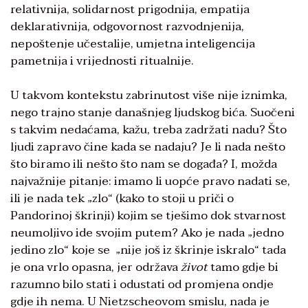
relativnija, solidarnost prigodnija, empatija
deklarativnija, odgovornost razvodnjenija,
nepoštenje učestalije, umjetna inteligencija
pametnija i vrijednosti ritualnije.
U takvom kontekstu zabrinutost više nije iznimka,
nego trajno stanje današnjeg ljudskog bića. Suočeni
s takvim nedaćama, kažu, treba zadržati nadu? Što
ljudi zapravo čine kada se nadaju? Je li nada nešto
što biramo ili nešto što nam se događa? I, možda
najvažnije pitanje: imamo li uopće pravo nadati se,
ili je nada tek „zlo“ (kako to stoji u priči o
Pandorinoj škrinji) kojim se tješimo dok stvarnost
neumoljivo ide svojim putem? Ako je nada „jedno
jedino zlo“ koje se „nije još iz škrinje iskralo“ tada
je ona vrlo opasna, jer održava
život
tamo gdje bi
razumno bilo stati i odustati od promjena ondje
gdje ih nema. U Nietzscheovom smislu, nada je