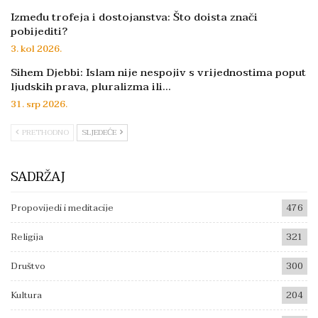
Između trofeja i dostojanstva: Što doista znači
pobijediti?
3. kol 2026.
Sihem Djebbi: Islam nije nespojiv s vrijednostima poput
ljudskih prava, pluralizma ili…
31. srp 2026.
PRETHODNO
SLJEDEĆE
SADRŽAJ
Propovijedi i meditacije
476
Religija
321
Društvo
300
Kultura
204