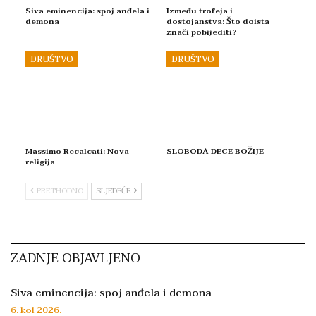
Siva eminencija: spoj anđela i
Između trofeja i
demona
dostojanstva: Što doista
znači pobijediti?
DRUŠTVO
DRUŠTVO
Massimo Recalcati: Nova
SLOBODA DECE BOŽIJE
religija
PRETHODNO
SLJEDEĆE
ZADNJE OBJAVLJENO
Siva eminencija: spoj anđela i demona
6. kol 2026.