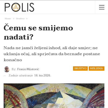
Home
Društvo
Čemu se smijemo
nadati?
Nada ne jamči željeni ishod, ali daje smjer; ne
uklanja očaj, ali sprječava da beznađe postane
konačno
DRUŠTVO
MIŠLJENJA
By:
Franjo Mijatović
Zadnje ažuriranje
16. tra 2026.