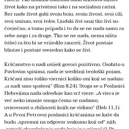
život kako na privatnoj tako i na socijalnoj razini.
Bez nade život gubi svoju boju, svoju živost, svoj cilj,
svoj smisao, svoj
telos
. Ljudski živi onaj tko živi su-
čovječno, a tomu pripada i to da se ne nada samo za
sebe nego i za druge. Tko se ne nada, nema ništa
(više) za što bi se vrijedilo zauzeti. Život postaje
bljutav i postaje svejedno kako se živi.
Kršćanstvo o nadi uvijek govori pozitivno. Osobito u
Pavlovim spisima, nada je središnji teološki pojam.
Kršćani nisu toliko vjernici koliko oni koji se nadaju:
„u nadi smo spašeni“ (Rim 8,24). Stoga se u Poslanici
Hebrejima nada određuje kao srž vjere: „A vjera je
već neko imanje onoga čemu se nadamo,
uvjerenost u zbiljnosti kojih ne vidimo“ (Heb 11,1).
A u Prvoj Petrovoj poslanici kršćanima se kaže da
budu „spremni na odgovor svakomu koji od“ njih