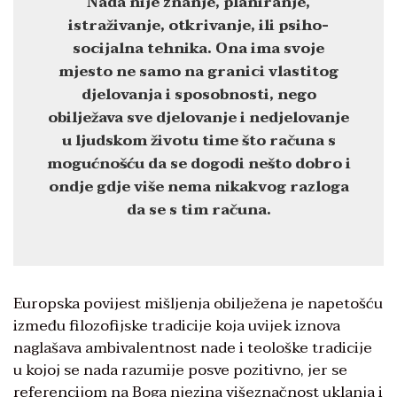
Nada nije znanje, planiranje,
istraživanje, otkrivanje, ili psiho-
socijalna tehnika. Ona ima svoje
mjesto ne samo na granici vlastitog
djelovanja i sposobnosti, nego
obilježava sve djelovanje i nedjelovanje
u ljudskom životu time što računa s
mogućnošću da se dogodi nešto dobro i
ondje gdje više nema nikakvog razloga
da se s tim računa.
Europska povijest mišljenja obilježena je napetošću
između filozofijske tradicije koja uvijek iznova
naglašava ambivalentnost nade i teološke tradicije
u kojoj se nada razumije posve pozitivno, jer se
referencijom na Boga njezina višeznačnost uklanja i