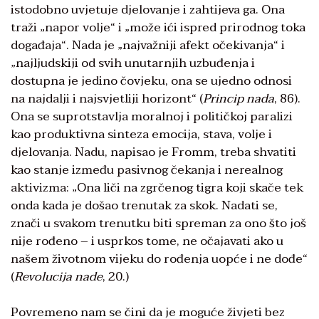
istodobno uvjetuje djelovanje i zahtijeva ga. Ona
traži „napor volje“ i „može ići ispred prirodnog toka
događaja“. Nada je „najvažniji afekt očekivanja“ i
„najljudskiji od svih unutarnjih uzbuđenja i
dostupna je jedino čovjeku, ona se ujedno odnosi
na najdalji i najsvjetliji horizont“ (
Princip nada
, 86).
Ona se suprotstavlja moralnoj i političkoj paralizi
kao produktivna sinteza emocija, stava, volje i
djelovanja. Nadu, napisao je Fromm, treba shvatiti
kao stanje između pasivnog čekanja i nerealnog
aktivizma: „Ona liči na zgrčenog tigra koji skače tek
onda kada je došao trenutak za skok. Nadati se,
znači u svakom trenutku biti spreman za ono što još
nije rođeno – i usprkos tome, ne očajavati ako u
našem životnom vijeku do rođenja uopće i ne dođe“
(
Revolucija nade
, 20.)
Povremeno nam se čini da je moguće živjeti bez