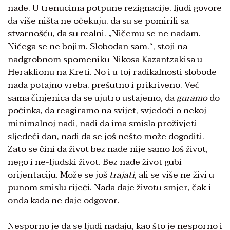
nade. U trenucima potpune rezignacije, ljudi govore
da više ništa ne očekuju, da su se pomirili sa
stvarnošću, da su realni. „Ničemu se ne nadam.
Ničega se ne bojim. Slobodan sam.“, stoji na
nadgrobnom spomeniku Nikosa Kazantzakisa u
Heraklionu na Kreti. No i u toj radikalnosti slobode
nada potajno vreba, prešutno i prikriveno. Već
sama činjenica da se ujutro ustajemo, da
guramo
do
počinka, da reagiramo na svijet, svjedoči o nekoj
minimalnoj nadi, nadi da ima smisla proživjeti
sljedeći dan, nadi da se još nešto može dogoditi.
Zato se čini da život bez nade nije samo loš život,
nego i ne-ljudski život. Bez nade život gubi
orijentaciju. Može se još
trajati
, ali se više ne živi u
punom smislu riječi. Nada daje životu smjer, čak i
onda kada ne daje odgovor.
Nesporno je da se ljudi nadaju, kao što je nesporno i