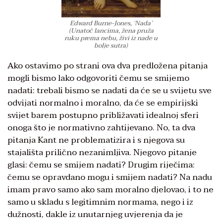
Edward Burne-Jones, ‘Nada’
(Unatoč lancima, žena pruža
ruku prema nebu, živi iz nade u
bolje sutra)
Ako ostavimo po strani ova dva predložena pitanja
mogli bismo lako odgovoriti čemu se smijemo
nadati: trebali bismo se nadati da će se u svijetu sve
odvijati normalno i moralno, da će se empirijski
svijet barem postupno približavati idealnoj sferi
onoga što je normativno zahtijevano. No, ta dva
pitanja Kant ne problematizira i s njegova su
stajališta prilično nezanimljiva. Njegovo pitanje
glasi: čemu se smijem nadati? Drugim riječima:
čemu se opravdano mogu i smijem nadati? Na nadu
imam pravo samo ako sam moralno djelovao, i to ne
samo u skladu s legitimnim normama, nego i iz
dužnosti, dakle iz unutarnjeg uvjerenja da je