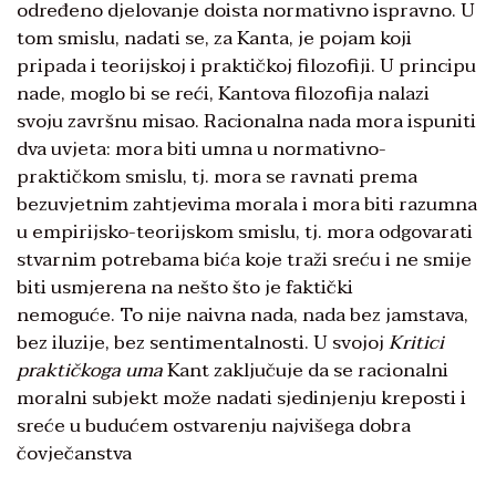
određeno djelovanje doista normativno ispravno. U
tom smislu, nadati se, za Kanta, je pojam koji
pripada i teorijskoj i praktičkoj filozofiji. U principu
nade, moglo bi se reći, Kantova filozofija nalazi
svoju završnu misao. Racionalna nada mora ispuniti
dva uvjeta: mora biti umna u normativno-
praktičkom smislu, tj. mora se ravnati prema
bezuvjetnim zahtjevima morala i mora biti razumna
u empirijsko-teorijskom smislu, tj. mora odgovarati
stvarnim potrebama bića koje traži sreću i ne smije
biti usmjerena na nešto što je faktički
nemoguće. To nije naivna nada, nada bez jamstava,
bez iluzije, bez sentimentalnosti. U svojoj
Kritici
praktičkoga uma
Kant zaključuje da se racionalni
moralni subjekt može nadati sjedinjenju kreposti i
sreće u budućem ostvarenju najvišega dobra
čovječanstva