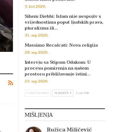
3. kol 2026.
Sihem Djebbi: Islam nije nespojiv s
vrijednostima poput ljudskih prava,
pluralizma ili…
31. srp 2026.
Massimo Recalcati: Nova religija
29. srp 2026.
Intervju sa Stipom Odakom: U
procesu pomirenja na našem
prostoru približavanje istini…
23. srp 2026.
PRETHODNO
SLJEDEĆE
1 od 198
MIŠLJENJA
Ružica Miličević