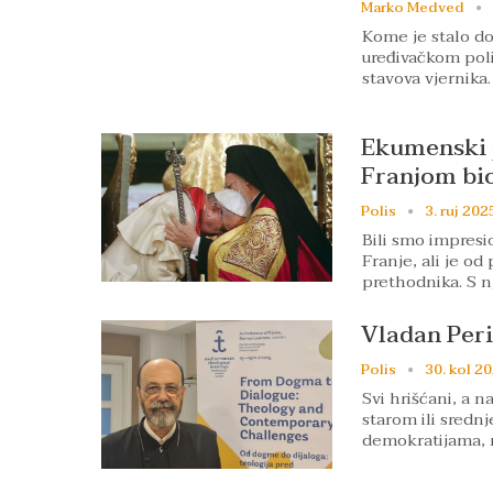
Marko Medved
Kome je stalo do 
uređivačkom poli
stavova vjernika.
Ekumenski p
Franjom bio
Polis
3. ruj 202
Bili smo impresi
Franje, ali je o
prethodnika. S 
Vladan Peri
Polis
30. kol 20
Svi hrišćani, a n
starom ili sred
demokratijama, 