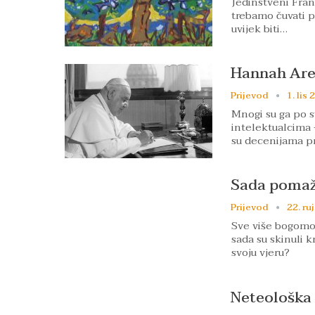
Jedinstveni Franj
trebamo čuvati po
uvijek biti…
Hannah Aren
Prijevod
1. lis 
Mnogi su ga po s
intelektualcima –
su decenijama p
Sada pomaž
Prijevod
22. ru
Sve više bogomolj
sada su skinuli k
svoju vjeru?
Neteološka 