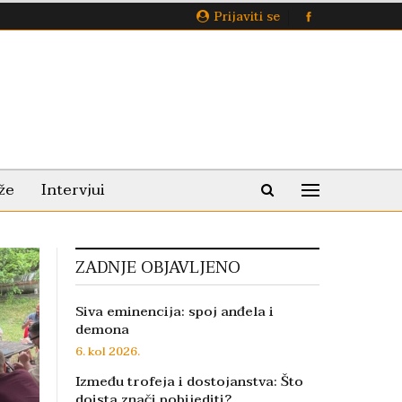
Prijaviti se
že
Intervjui
ZADNJE OBJAVLJENO
Siva eminencija: spoj anđela i
demona
6. kol 2026.
Između trofeja i dostojanstva: Što
doista znači pobijediti?