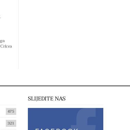
t
oga
 Crkva
SLIJEDITE NAS
475
321