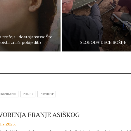
 trofeja i dostojanstva: Što
oista znači pobijediti?
SLOBODA DECE BOŽIJE
ORIZIRANO
POLIS+
POVIJEST
VORENJA FRANJE ASIŠKOG
 lis 2025.