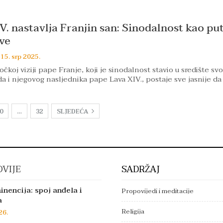
V. nastavlja Franjin san: Sinodalnost kao pu
ve
15. srp 2025.
očkoj viziji pape Franje, koji je sinodalnost stavio u središte sv
da i njegovog nasljednika pape Lava XIV., postaje sve jasnije da
0
…
32
SLJEDEĆA
VIJE
SADRŽAJ
inencija: spoj anđela i
Propovijedi i meditacije
a
Religija
26.