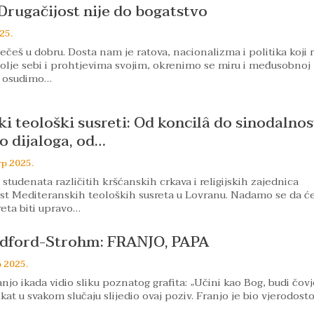
 Drugačijost nije do bogatstvo
25.
ečeš u dobru. Dosta nam je ratova, nacionalizma i politika koji 
lje sebi i prohtjevima svojim, okrenimo se miru i međusobnoj
o osudimo…
i teološki susreti: Od koncilâ do sinodalnost
 dijaloga, od…
rp 2025.
studenata različitih kršćanskih crkava i religijskih zajednica
st Mediteranskih teoloških susreta u Lovranu. Nadamo se da ć
reta biti upravo…
edford-Strohm: FRANJO, PAPA
p 2025.
njo ikada vidio sliku poznatog grafita: „Učini kao Bog, budi čovj
kat u svakom slučaju slijedio ovaj poziv. Franjo je bio vjerodosto