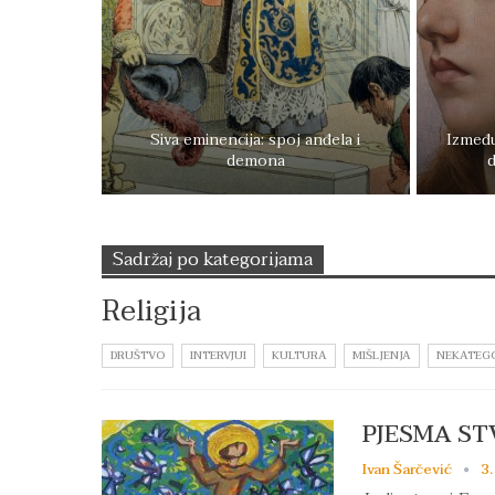
Siva eminencija: spoj anđela i
Između
demona
d
Sadržaj po kategorijama
Religija
DRUŠTVO
INTERVJUI
KULTURA
MIŠLJENJA
NEKATEG
PJESMA ST
Ivan Šarčević
3.