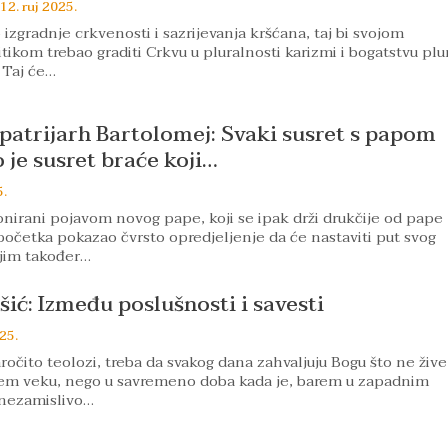
12. ruj 2025.
izgradnje crkvenosti i sazrijevanja kršćana, taj bi svojom
tikom trebao graditi Crkvu u pluralnosti karizmi i bogatstvu plu
 Taj će…
atrijarh Bartolomej: Svaki susret s papom
 je susret braće koji…
5.
onirani pojavom novog pape, koji se ipak drži drukčije od pape
d početka pokazao čvrsto opredjeljenje da će nastaviti put svog
njim također…
šić: Između poslušnosti i savesti
25.
aročito teolozi, treba da svakog dana zahvaljuju Bogu što ne žive
njem veku, nego u savremeno doba kada je, barem u zapadnim
nezamislivo…