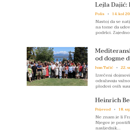
Lejla Dajić:
Polis
14. kol 20
Nastoj da se natj
na tome da udovo
podršci. Zajedn
Mediteransk
od dogme do
Ivan Tučić
22. s
Izrečeni dojmovi 
odražavaju važno
plodovi ovih sus
Heinrich B
Prijevod
18. sr
Ne znam je li Fra
Njegov je pontifi
nasljednik…