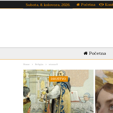
Početna
Kon
Subota, 8. kolovoza, 2026.
Početna
Home
Religija
strana 8
DRUŠTVO