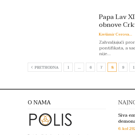
Papa Lav XI
obnove Crk
Krešimir Cerovac
Zahvaljujući pror
pontifikata, a sa
nije…
PRETHODNA
1
…
6
7
8
9
1
O NAMA
NAJNO
Siva em
demon
6. kol 20