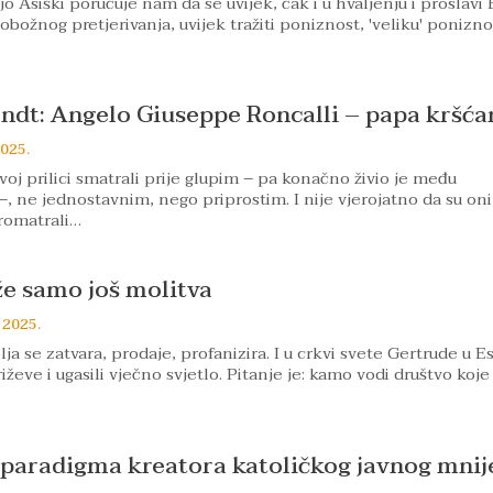
o Asiški poručuje nam da se uvijek, čak i u hvaljenju i proslavi 
božnog pretjerivanja, uvijek tražiti poniznost, 'veliku' poniznos
dt: Angelo Giuseppe Roncalli – papa kršća
2025.
voj prilici smatrali prije glupim – pa konačno živio je među
, ne jednostavnim, nego priprostim. I nije vjerojatno da su oni,
romatrali…
e samo još molitva
j 2025.
a se zatvara, prodaje, profanizira. I u crkvi svete Gertrude u E
riževe i ugasili vječno svjetlo. Pitanje je: kamo vodi društvo koje
paradigma kreatora katoličkog javnog mnij