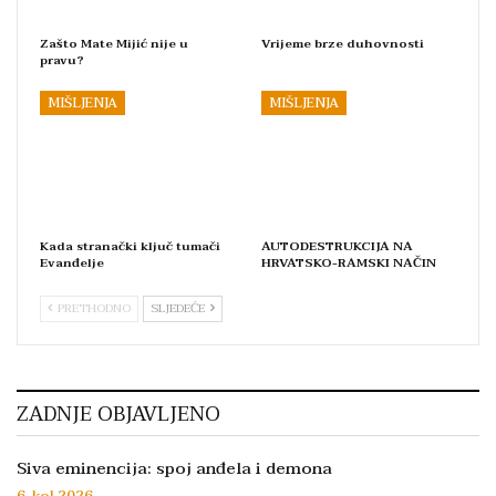
Zašto Mate Mijić nije u
Vrijeme brze duhovnosti
pravu?
MIŠLJENJA
MIŠLJENJA
Kada stranački ključ tumači
AUTODESTRUKCIJA NA
Evanđelje
HRVATSKO-RAMSKI NAČIN
PRETHODNO
SLJEDEĆE
ZADNJE OBJAVLJENO
Siva eminencija: spoj anđela i demona