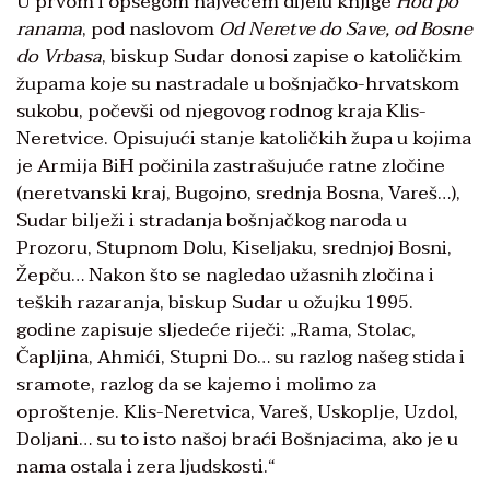
U prvom i opsegom najvećem dijelu knjige
Hod po
ranama
, pod naslovom
Od Neretve do Save, od Bosne
do Vrbasa
, biskup Sudar donosi zapise o katoličkim
župama koje su nastradale u bošnjačko-hrvatskom
sukobu, počevši od njegovog rodnog kraja Klis-
Neretvice. Opisujući stanje katoličkih župa u kojima
je Armija BiH počinila zastrašujuće ratne zločine
(neretvanski kraj, Bugojno, srednja Bosna, Vareš…),
Sudar bilježi i stradanja bošnjačkog naroda u
Prozoru, Stupnom Dolu, Kiseljaku, srednjoj Bosni,
Žepču… Nakon što se nagledao užasnih zločina i
teških razaranja, biskup Sudar u ožujku 1995.
godine zapisuje sljedeće riječi: „Rama, Stolac,
Čapljina, Ahmići, Stupni Do… su razlog našeg stida i
sramote, razlog da se kajemo i molimo za
oproštenje. Klis-Neretvica, Vareš, Uskoplje, Uzdol,
Doljani… su to isto našoj braći Bošnjacima, ako je u
nama ostala i zera ljudskosti.“