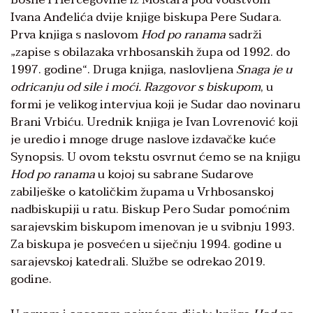
Ivana Anđelića dvije knjige biskupa Pere Sudara.
Prva knjiga s naslovom
Hod po ranama
sadrži
„zapise s obilazaka vrhbosanskih župa od 1992. do
1997. godine“. Druga knjiga, naslovljena
Snaga je u
odricanju od sile i moći. Razgovor s biskupom
, u
formi je velikog intervjua koji je Sudar dao novinaru
Brani Vrbiću. Urednik knjiga je Ivan Lovrenović koji
je uredio i mnoge druge naslove izdavačke kuće
Synopsis. U ovom tekstu osvrnut ćemo se na knjigu
Hod po ranama
u kojoj su sabrane Sudarove
zabilješke o katoličkim župama u Vrhbosanskoj
nadbiskupiji u ratu. Biskup Pero Sudar pomoćnim
sarajevskim biskupom imenovan je u svibnju 1993.
Za biskupa je posvećen u siječnju 1994. godine u
sarajevskoj katedrali. Službe se odrekao 2019.
godine.