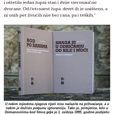
i oštetila jedan župni stan i dvije vjeronaučne
dvorane. Od četrnaest župa, devet ih je uništeno, a
ni onih pet živućih nije bez rana, pa i teških.“
U nekim mjestima njegove riječi nisu nailazile na prihvaćanje, a u
nekim je doživio potpunu ignoranciju. Tako je, primjerice, bilo u
Domanovićima kod Stoca gdje je 1. svibnja 1995. godine podijelio