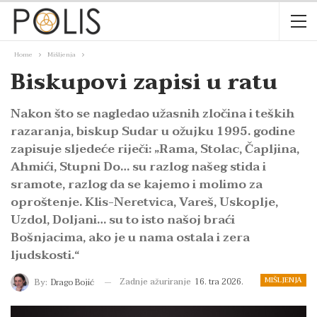
Home
Mišljenja
Biskupovi zapisi u ratu
Nakon što se nagledao užasnih zločina i teških
razaranja, biskup Sudar u ožujku 1995. godine
zapisuje sljedeće riječi: „Rama, Stolac, Čapljina,
Ahmići, Stupni Do… su razlog našeg stida i
sramote, razlog da se kajemo i molimo za
oproštenje. Klis-Neretvica, Vareš, Uskoplje,
Uzdol, Doljani… su to isto našoj braći
Bošnjacima, ako je u nama ostala i zera
ljudskosti.“
MIŠLJENJA
Zadnje ažuriranje
16. tra 2026.
By:
Drago Bojić