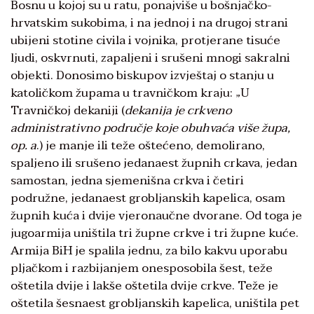
Bosnu u kojoj su u ratu, ponajviše u bošnjačko-
hrvatskim sukobima, i na jednoj i na drugoj strani
ubijeni stotine civila i vojnika, protjerane tisuće
ljudi, oskvrnuti, zapaljeni i srušeni mnogi sakralni
objekti. Donosimo biskupov izvještaj o stanju u
katoličkom župama u travničkom kraju: „U
Travničkoj dekaniji (
dekanija je
crkveno
administrativno područje koje obuhvaća više župa,
op. a
.) je manje ili teže oštećeno, demolirano,
spaljeno ili srušeno jedanaest župnih crkava, jedan
samostan, jedna sjemenišna crkva i četiri
podružne, jedanaest grobljanskih kapelica, osam
župnih kuća i dvije vjeronaučne dvorane. Od toga je
jugoarmija uništila tri župne crkve i tri župne kuće.
Armija BiH je spalila jednu, za bilo kakvu uporabu
pljačkom i razbijanjem onesposobila šest, teže
oštetila dvije i lakše oštetila dvije crkve. Teže je
oštetila šesnaest grobljanskih kapelica, uništila pet