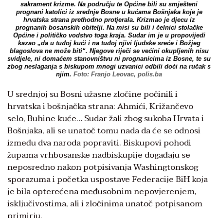
sakrament krizme. Na području te Općine bili su smješteni
prognani katolici iz srednje Bosne u kućama Bošnjaka koje je
hrvatska strana prethodno protjerala. Krizmao je djecu iz
prognanih bosanskih obitelji. Na misi su bili i čelnici stolačke
Općine i političko vodstvo toga kraja. Sudar im je u propovijedi
kazao „da u tuđoj kući i na tuđoj njivi ljudske sreće i Božjeg
blagoslova ne može biti“. Njegove riječi se većini okupljenih nisu
svidjele, ni domaćem stanovništvu ni prognanicima iz Bosne, te su
zbog neslaganja s biskupom mnogi uzvanici odbili doći na ručak s
njim.
Foto: Franjo Leovac, polis.ba
U srednjoj su Bosni užasne zločine počinili i
hrvatska i bošnjačka strana: Ahmići, Križančevo
selo, Buhine kuće… Sudar žali zbog sukoba Hrvata i
Bošnjaka, ali se unatoč tomu nada da će se odnosi
između dva naroda popraviti. Biskupovi pohodi
župama vrhbosanske nadbiskupije događaju se
neposredno nakon potpisivanja Washingtonskog
sporazuma i početka uspostave Federacije BiH koja
je bila opterećena međusobnim nepovjerenjem,
isključivostima, ali i zločinima unatoč potpisanom
primirju.