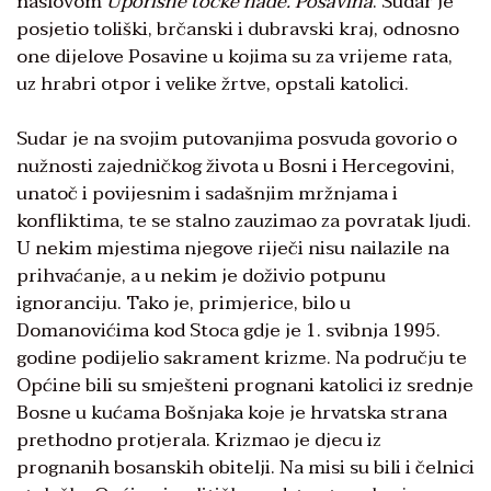
naslovom
Uporišne točke nade. Posavina
. Sudar je
posjetio toliški, brčanski i dubravski kraj, odnosno
one dijelove Posavine u kojima su za vrijeme rata,
uz hrabri otpor i velike žrtve, opstali katolici.
Sudar je na svojim putovanjima posvuda govorio o
nužnosti zajedničkog života u Bosni i Hercegovini,
unatoč i povijesnim i sadašnjim mržnjama i
konfliktima, te se stalno zauzimao za povratak ljudi.
U nekim mjestima njegove riječi nisu nailazile na
prihvaćanje, a u nekim je doživio potpunu
ignoranciju. Tako je, primjerice, bilo u
Domanovićima kod Stoca gdje je 1. svibnja 1995.
godine podijelio sakrament krizme. Na području te
Općine bili su smješteni prognani katolici iz srednje
Bosne u kućama Bošnjaka koje je hrvatska strana
prethodno protjerala. Krizmao je djecu iz
prognanih bosanskih obitelji. Na misi su bili i čelnici