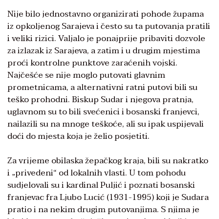
Nije bilo jednostavno organizirati pohode župama
iz opkoljenog Sarajeva i često su ta putovanja pratili
i veliki rizici. Valjalo je ponajprije pribaviti dozvole
za izlazak iz Sarajeva, a zatim i u drugim mjestima
proći kontrolne punktove zaraćenih vojski.
Najčešće se nije moglo putovati glavnim
prometnicama, a alternativni ratni putovi bili su
teško prohodni. Biskup Sudar i njegova pratnja,
uglavnom su to bili svećenici i bosanski franjevci,
nailazili su na mnoge teškoće, ali su ipak uspijevali
doći do mjesta koja je želio posjetiti.
Za vrijeme obilaska žepačkog kraja, bili su nakratko
i „privedeni“ od lokalnih vlasti. U tom pohodu
sudjelovali su i kardinal Puljić i poznati bosanski
franjevac fra Ljubo Lucić (1931-1995) koji je Sudara
pratio i na nekim drugim putovanjima. S njima je