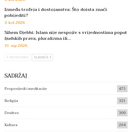
Između trofeja i dostojanstva: Što doista znači
pobijediti?
3. kol 2026.
Sihem Djebbi: Islam nije nespojiv s vrijednostima poput
ljudskih prava, pluralizma ili…
31. srp 2026.
PRETHODNO
SLJEDEĆE
SADRŽAJ
Propovijedi i meditacije
475
Religija
321
Društvo
300
Kultura
204