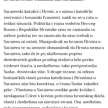
Sarajevski katolici i Hrvati, a s njima i katolički
svećenici i bosanski franjevci, našli su se u ratu u
teškoj situaciji. Politička i vojna vodstva Herceg-
Bosne i Republike Hrvatske nisu se zanimala za
njihov položaj jer su smatrala da nisu trebali u
Sarajevu ni ostati. Manipulirali su brojem Hrvata u
Sarajevu te su javnost obmanjivali da Hrvata nema u
Sarajevu, iako ih je po službenom popisu
devedesetih godina prošlog stoljeća bilo preko
trideset tisuća, a neslužbeno, tako pretpostavlja
Sudar, dvostruko više. S druge strane, ni odnos
bošnjačkih vlasti prema katolicima i Hrvatima u
Sarajevu nije bio korektan, o čemu Sudar također
piše: „Vlastima u Sarajevu uvelike gode kritike i
neslaganja Crkve s krivim potezima hrvatskog dijela
vlasti i zlodjelima na njezinoj strani. Oni, međutim,
vrlo neprimjereno, euforično i krajnje