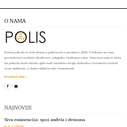
O NAMA
Portal polis.ba je web-stranica pokrenuta u prosincu 2020. U fokusu su nam
prvenstveno različite društvene, religijske i kulturne teme. Osnovna nam je ideja
da polis.ba bude mjesto gdje naši suradnici mogu slobodno i kreativno iznijeti
svoje mišljenje, u duhu uključivosti i humanosti.
Pročitaj više...
NAJNOVIJE
Siva eminencija: spoj anđela i demona
6. kol 2026.