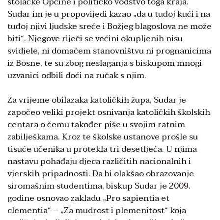
stolačke Općine i političko vodstvo toga kraja.
Sudar im je u propovijedi kazao „da u tuđoj kući i na
tuđoj njivi ljudske sreće i Božjeg blagoslova ne može
biti“. Njegove riječi se većini okupljenih nisu
svidjele, ni domaćem stanovništvu ni prognanicima
iz Bosne, te su zbog neslaganja s biskupom mnogi
uzvanici odbili doći na ručak s njim.
Za vrijeme obilazaka katoličkih župa, Sudar je
započeo veliki projekt osnivanja katoličkih školskih
centara o čemu također piše u svojim ratnim
zabilješkama. Kroz te školske ustanove prošle su
tisuće učenika u protekla tri desetljeća. U njima
nastavu pohađaju djeca različitih nacionalnih i
vjerskih pripadnosti. Da bi olakšao obrazovanje
siromašnim studentima, biskup Sudar je 2009.
godine osnovao zakladu „Pro sapientia et
clementia“ – „Za mudrost i plemenitost“ koja