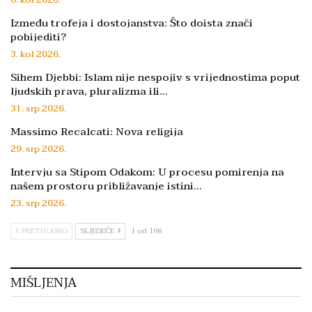
6. kol 2026.
Između trofeja i dostojanstva: Što doista znači
pobijediti?
3. kol 2026.
Sihem Djebbi: Islam nije nespojiv s vrijednostima poput
ljudskih prava, pluralizma ili…
31. srp 2026.
Massimo Recalcati: Nova religija
29. srp 2026.
Intervju sa Stipom Odakom: U procesu pomirenja na
našem prostoru približavanje istini…
23. srp 2026.
PRETHODNO
SLJEDEĆE
1 od 198
MIŠLJENJA