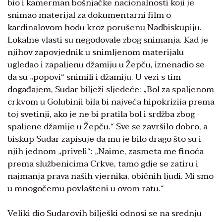
bio i kamerman bošnjačke nacionalnosti koji je
snimao materijal za dokumentarni film o
kardinalovom hodu kroz porušenu Nadbiskupiju.
Lokalne vlasti su negodovale zbog snimanja. Kad je
njihov zapovjednik u snimljenom materijalu
ugledao i zapaljenu džamiju u Žepču, iznenadio se
da su „popovi“ snimili i džamiju. U vezi s tim
događajem, Sudar bilježi sljedeće: „Bol za spaljenom
crkvom u Golubinji bila bi najveća hipokrizija prema
toj svetinji, ako je ne bi pratila bol i srdžba zbog
spaljene džamije u Žepču.“ Sve se završilo dobro, a
biskup Sudar zapisuje da mu je bilo drago što su i
njih jednom „priveli“: „Naime, zasmeta me finoća
prema službenicima Crkve, tamo gdje se zatiru i
najmanja prava naših vjernika, običnih ljudi. Mi smo
u mnogočemu povlašteni u ovom ratu.“
Veliki dio Sudarovih bilješki odnosi se na srednju