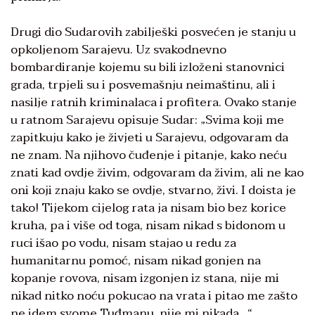
Drugi dio Sudarovih zabilješki posvećen je stanju u
opkoljenom Sarajevu. Uz svakodnevno
bombardiranje kojemu su bili izloženi stanovnici
grada, trpjeli su i posvemašnju neimaštinu, ali i
nasilje ratnih kriminalaca i profitera. Ovako stanje
u ratnom Sarajevu opisuje Sudar: „Svima koji me
zapitkuju kako je živjeti u Sarajevu, odgovaram da
ne znam. Na njihovo čuđenje i pitanje, kako neću
znati kad ovdje živim, odgovaram da živim, ali ne kao
oni koji znaju kako se ovdje, stvarno, živi. I doista je
tako! Tijekom cijelog rata ja nisam bio bez korice
kruha, pa i više od toga, nisam nikad s bidonom u
ruci išao po vodu, nisam stajao u redu za
humanitarnu pomoć, nisam nikad gonjen na
kopanje rovova, nisam izgonjen iz stana, nije mi
nikad nitko noću pokucao na vrata i pitao me zašto
ne idem svome Tuđmanu, nije mi nikada…“