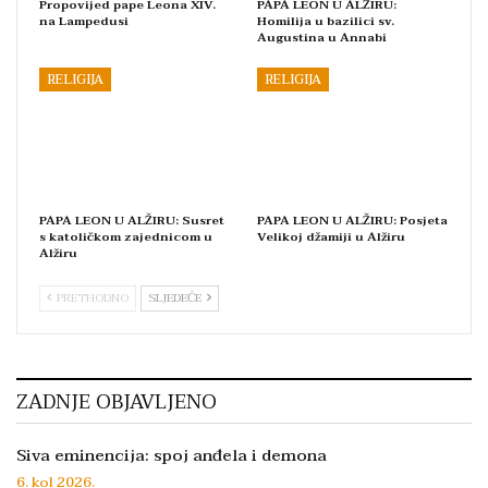
Propovijed pape Leona XIV.
PAPA LEON U ALŽIRU:
na Lampedusi
Homilija u bazilici sv.
Augustina u Annabi
RELIGIJA
RELIGIJA
PAPA LEON U ALŽIRU: Susret
PAPA LEON U ALŽIRU: Posjeta
s katoličkom zajednicom u
Velikoj džamiji u Alžiru
Alžiru
PRETHODNO
SLJEDEĆE
ZADNJE OBJAVLJENO
Siva eminencija: spoj anđela i demona
6. kol 2026.