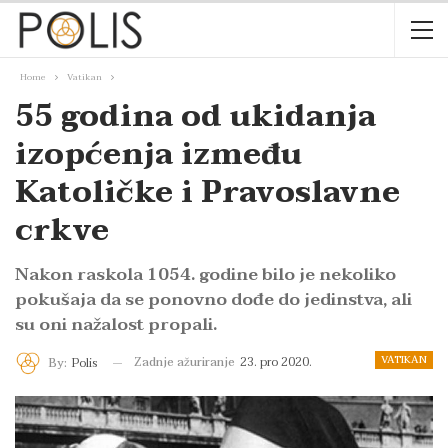
Home
Vatikan
55 godina od ukidanja
izopćenja između
Katoličke i Pravoslavne
crkve
Nakon raskola 1054. godine bilo je nekoliko
pokušaja da se ponovno dođe do jedinstva, ali
su oni nažalost propali.
VATIKAN
Zadnje ažuriranje
23. pro 2020.
By:
Polis