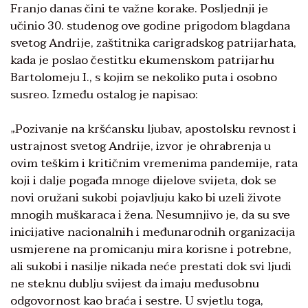
Franjo danas čini te važne korake. Posljednji je
učinio 30. studenog ove godine prigodom blagdana
svetog Andrije, zaštitnika carigradskog patrijarhata,
kada je poslao čestitku ekumenskom patrijarhu
Bartolomeju I., s kojim se nekoliko puta i osobno
susreo. Između ostalog je napisao:
„Pozivanje na kršćansku ljubav, apostolsku revnost i
ustrajnost svetog Andrije, izvor je ohrabrenja u
ovim teškim i kritičnim vremenima pandemije, rata
koji i dalje pogađa mnoge dijelove svijeta, dok se
novi oružani sukobi pojavljuju kako bi uzeli živote
mnogih muškaraca i žena. Nesumnjivo je, da su sve
inicijative nacionalnih i međunarodnih organizacija
usmjerene na promicanju mira korisne i potrebne,
ali sukobi i nasilje nikada neće prestati dok svi ljudi
ne steknu dublju svijest da imaju međusobnu
odgovornost kao braća i sestre. U svjetlu toga,