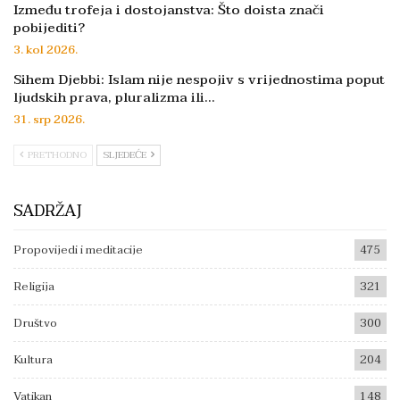
Između trofeja i dostojanstva: Što doista znači
pobijediti?
3. kol 2026.
Sihem Djebbi: Islam nije nespojiv s vrijednostima poput
ljudskih prava, pluralizma ili…
31. srp 2026.
PRETHODNO
SLJEDEĆE
SADRŽAJ
Propovijedi i meditacije
475
Religija
321
Društvo
300
Kultura
204
Vatikan
148