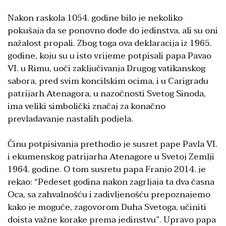
Nakon raskola 1054. godine bilo je nekoliko
pokušaja da se ponovno dođe do jedinstva, ali su oni
nažalost propali. Zbog toga ova deklaracija iz 1965.
godine, koju su u isto vrijeme potpisali papa Pavao
VI. u Rimu, uoči zaključivanja Drugog vatikanskog
sabora, pred svim koncilskim ocima, i u Carigradu
patrijarh Atenagora, u nazočnosti Svetog Sinoda,
ima veliki simbolički značaj za konačno
prevladavanje nastalih podjela.
Činu potpisivanja prethodio je susret pape Pavla VI.
i ekumenskog patrijarha Atenagore u Svetoj Zemlji
1964. godine. O tom susretu papa Franjo 2014. je
rekao: “Pedeset godina nakon zagrljaja ta dva časna
Oca, sa zahvalnošću i zadivljenošću prepoznajemo
kako je moguće, zagovorom Duha Svetoga, učiniti
doista važne korake prema jedinstvu”. Upravo papa