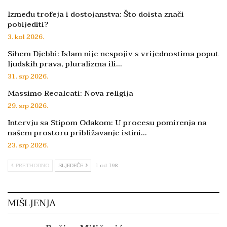
Između trofeja i dostojanstva: Što doista znači
pobijediti?
3. kol 2026.
Sihem Djebbi: Islam nije nespojiv s vrijednostima poput
ljudskih prava, pluralizma ili…
31. srp 2026.
Massimo Recalcati: Nova religija
29. srp 2026.
Intervju sa Stipom Odakom: U procesu pomirenja na
našem prostoru približavanje istini…
23. srp 2026.
PRETHODNO
SLJEDEĆE
1 od 198
MIŠLJENJA