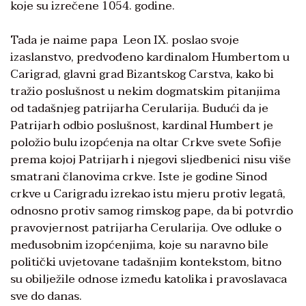
koje su izrečene 1054. godine.
Tada je naime papa Leon IX. poslao svoje
izaslanstvo, predvođeno kardinalom Humbertom u
Carigrad, glavni grad Bizantskog Carstva, kako bi
tražio poslušnost u nekim dogmatskim pitanjima
od tadašnjeg patrijarha Cerularija. Budući da je
Patrijarh odbio poslušnost, kardinal Humbert je
položio bulu izopćenja na oltar Crkve svete Sofije
prema kojoj Patrijarh i njegovi sljedbenici nisu više
smatrani članovima crkve. Iste je godine Sinod
crkve u Carigradu izrekao istu mjeru protiv legatâ,
odnosno protiv samog rimskog pape, da bi potvrdio
pravovjernost patrijarha Cerularija. Ove odluke o
međusobnim izopćenjima, koje su naravno bile
politički uvjetovane tadašnjim kontekstom, bitno
su obilježile odnose između katolika i pravoslavaca
sve do danas.