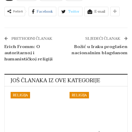
Facebook
Twitter
E-mail
Podijeli
PRETHODNI ČLANAK
SLJEDEĆI ČLANAK
Erich Fromm: O
Božić u Iraku proglašen
autoritarnoj i
nacionalnim blagdanom
humanističkoj religiji
JOŠ ČLANAKA IZ OVE KATEGORIJE
RELIGIJA
RELIGIJA