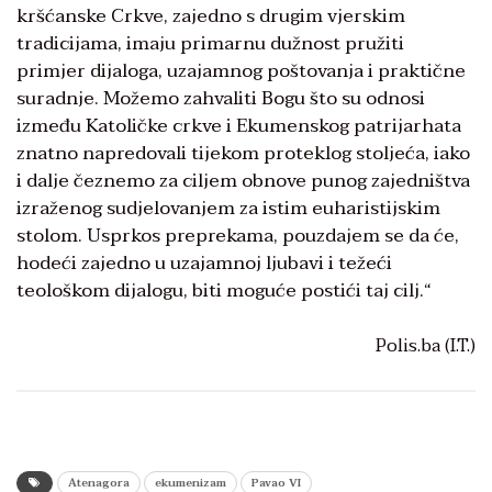
kršćanske Crkve, zajedno s drugim vjerskim
tradicijama, imaju primarnu dužnost pružiti
primjer dijaloga, uzajamnog poštovanja i praktične
suradnje. Možemo zahvaliti Bogu što su odnosi
između Katoličke crkve i Ekumenskog patrijarhata
znatno napredovali tijekom proteklog stoljeća, iako
i dalje čeznemo za ciljem obnove punog zajedništva
izraženog sudjelovanjem za istim euharistijskim
stolom. Usprkos preprekama, pouzdajem se da će,
hodeći zajedno u uzajamnoj ljubavi i težeći
teološkom dijalogu, biti moguće postići taj cilj.“
Polis.ba (I.T.)
Atenagora
ekumenizam
Pavao VI