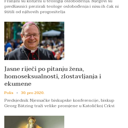
Franjini su korijeni u teologiji oslobođenja. Njegovi su
predšasnici prezirali teologe oslobođenja i nisu ih čak ni
štitili od njihovih progonitelja
Jasne riječi po pitanju žena,
homoseksualnosti, zlostavljanja i
ekumene
Polis
30. pro 2020.
Predsjednik Njemačke biskupske konferencije, biskup
Georg Bätzing traži velike promjene u Katoličkoj Crkvi