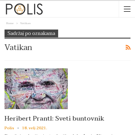
Home
Vatikan
Sadržaj po oznakama
Vatikan
Heribert Prantl: Sveti buntovnik
Polis
18. velj 2021.