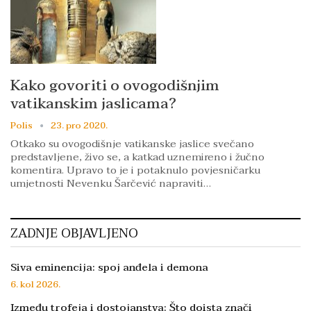
Kako govoriti o ovogodišnjim
vatikanskim jaslicama?
Polis
23. pro 2020.
Otkako su ovogodišnje vatikanske jaslice svečano
predstavljene, živo se, a katkad uznemireno i žučno
komentira. Upravo to je i potaknulo povjesničarku
umjetnosti Nevenku Šarčević napraviti…
ZADNJE OBJAVLJENO
Siva eminencija: spoj anđela i demona
6. kol 2026.
Između trofeja i dostojanstva: Što doista znači