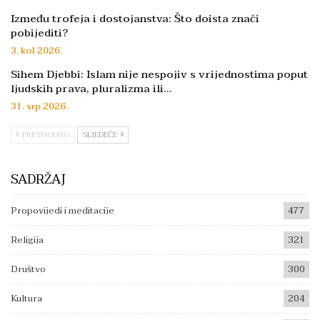
Između trofeja i dostojanstva: Što doista znači
pobijediti?
3. kol 2026.
Sihem Djebbi: Islam nije nespojiv s vrijednostima poput
ljudskih prava, pluralizma ili…
31. srp 2026.
PRETHODNO
SLJEDEĆE
SADRŽAJ
Propovijedi i meditacije
477
Religija
321
Društvo
300
Kultura
204