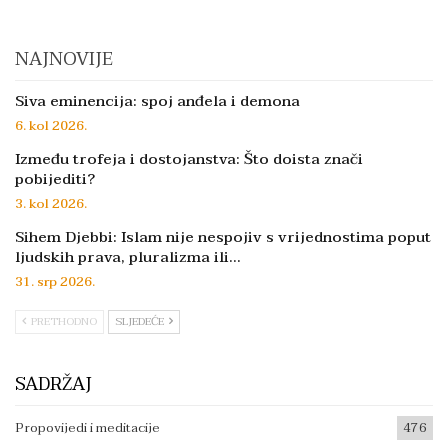
NAJNOVIJE
Siva eminencija: spoj anđela i demona
6. kol 2026.
Između trofeja i dostojanstva: Što doista znači
pobijediti?
3. kol 2026.
Sihem Djebbi: Islam nije nespojiv s vrijednostima poput
ljudskih prava, pluralizma ili…
31. srp 2026.
PRETHODNO
SLJEDEĆE
SADRŽAJ
Propovijedi i meditacije
476