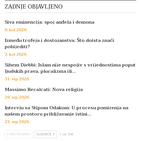
ZADNJE OBJAVLJENO
Siva eminencija: spoj anđela i demona
6. kol 2026.
Između trofeja i dostojanstva: Što doista znači
pobijediti?
3. kol 2026.
Sihem Djebbi: Islam nije nespojiv s vrijednostima poput
ljudskih prava, pluralizma ili…
31. srp 2026.
Massimo Recalcati: Nova religija
29. srp 2026.
Intervju sa Stipom Odakom: U procesu pomirenja na
našem prostoru približavanje istini…
23. srp 2026.
PRETHODNO
SLJEDEĆE
1 od 198