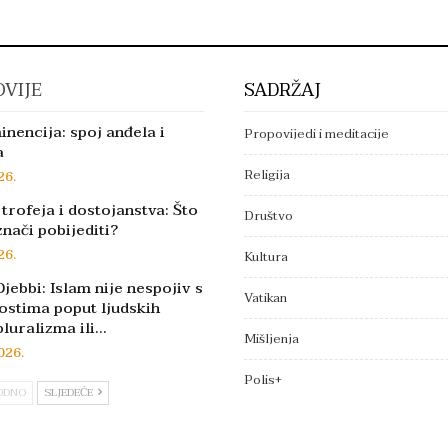
VIJE
SADRŽAJ
inencija: spoj anđela i
Propovijedi i meditacije
a
Religija
26.
trofeja i dostojanstva: Što
Društvo
znači pobijediti?
26.
Kultura
jebbi: Islam nije nespojiv s
Vatikan
ostima poput ljudskih
pluralizma ili…
Mišljenja
026.
Polis+
ODNO
SLJEDEĆE