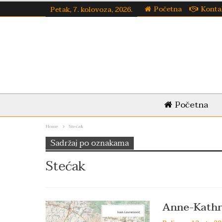
Početna
Konta
Petak, 7. kolovoza, 2026.
Početna
Home
Stećak
Sadržaj po oznakama
Stećak
Anne-Kathr