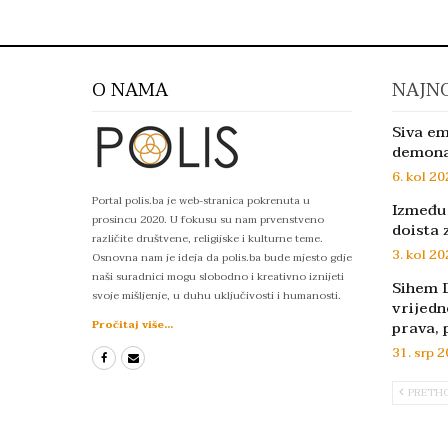
O NAMA
NAJNO
Siva em
demon
6. kol 20
Portal polis.ba je web-stranica pokrenuta u
Između 
prosincu 2020. U fokusu su nam prvenstveno
doista 
različite društvene, religijske i kulturne teme.
3. kol 20
Osnovna nam je ideja da polis.ba bude mjesto gdje
naši suradnici mogu slobodno i kreativno iznijeti
Sihem D
svoje mišljenje, u duhu uključivosti i humanosti.
vrijedn
prava, 
Pročitaj više...
31. srp 2
PRETH