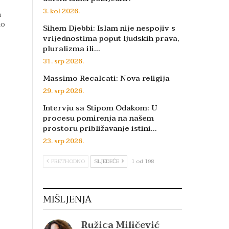
3. kol 2026.
m
ao
Sihem Djebbi: Islam nije nespojiv s
vrijednostima poput ljudskih prava,
pluralizma ili…
31. srp 2026.
Massimo Recalcati: Nova religija
29. srp 2026.
Intervju sa Stipom Odakom: U
procesu pomirenja na našem
prostoru približavanje istini…
23. srp 2026.
PRETHODNO
SLJEDEĆE
1 od 198
MIŠLJENJA
Ružica Miličević