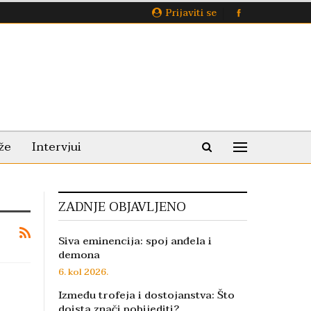
Prijaviti se
že
Intervjui
ZADNJE OBJAVLJENO
Siva eminencija: spoj anđela i
demona
6. kol 2026.
Između trofeja i dostojanstva: Što
doista znači pobijediti?