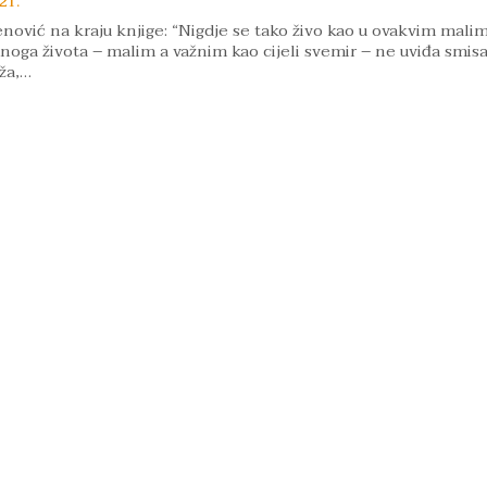
21.
nović na kraju knjige: “Nigdje se tako živo kao u ovakvim mali
oga života – malim a važnim kao cijeli svemir – ne uviđa smis
ža,…