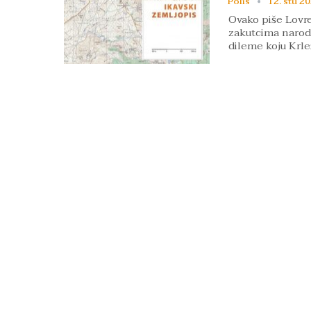
Polis
12. stu 20
Ovako piše Lovre
zakutcima narodn
dileme koju Krle