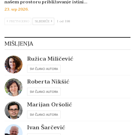
našem prostoru približavanje istini…
23. srp 2026.
PRETHODNO
SLJEDEĆE
1 od 198
MIŠLJENJA
Ružica Miličević
SVI ČLANCI AUTORA
Roberta Nikšić
SVI ČLANCI AUTORA
Marijan Oršolić
SVI ČLANCI AUTORA
Ivan Šarčević