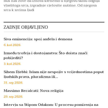
Isus nas zove da iznova krenemo u njegovu školu odgoja
vlastitoga srca, izgradnje cjelovite nutrine. Od njegova
srca k srcima ljudi
ZADNJE OBJAVLJENO
Siva eminencija: spoj anđela i demona
6. kol 2026.
Između trofeja i dostojanstva: Što doista znači
pobijediti?
3. kol 2026.
Sihem Djebbi: Islam nije nespojiv s vrijednostima poput
ljudskih prava, pluralizma ili…
31. srp 2026.
Massimo Recalcati: Nova religija
29. srp 2026.
Intervju sa Stipom Odakom: U procesu pomirenja na