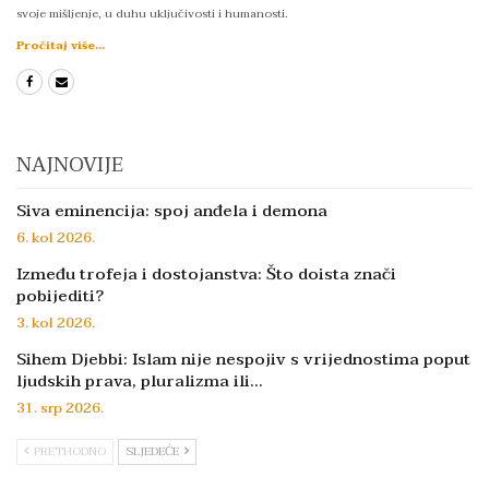
svoje mišljenje, u duhu uključivosti i humanosti.
Pročitaj više...
NAJNOVIJE
Siva eminencija: spoj anđela i demona
6. kol 2026.
Između trofeja i dostojanstva: Što doista znači
pobijediti?
3. kol 2026.
Sihem Djebbi: Islam nije nespojiv s vrijednostima poput
ljudskih prava, pluralizma ili…
31. srp 2026.
PRETHODNO
SLJEDEĆE