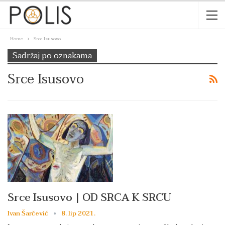
Home
Srce Isusovo
Sadržaj po oznakama
Srce Isusovo
Srce Isusovo | OD SRCA K SRCU
Ivan Šarčević
8. lip 2021.