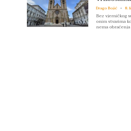
Drago Bojić
8. 
Bez vjerničkog s
onim stvarima koj
nema obraćenja