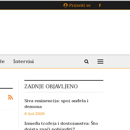
Prijaviti se
že
Intervjui
ZADNJE OBJAVLJENO
Siva eminencija: spoj anđela i
demona
6. kol 2026.
Između trofeja i dostojanstva: Što
doista znači pobijediti?