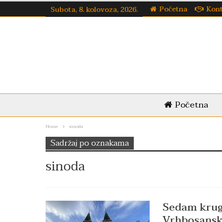
Početna
Kon
Subota, 8. kolovoza, 2026.
Početna
Home
sinoda
Sadržaj po oznakama
sinoda
Sedam krugo
Vrhbosansk