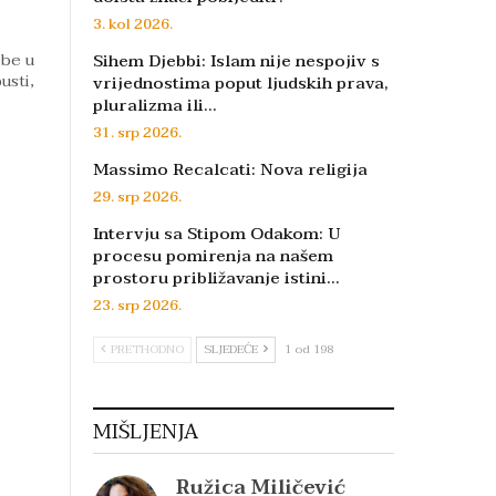
3. kol 2026.
ebe u
Sihem Djebbi: Islam nije nespojiv s
usti,
vrijednostima poput ljudskih prava,
pluralizma ili…
31. srp 2026.
Massimo Recalcati: Nova religija
29. srp 2026.
Intervju sa Stipom Odakom: U
procesu pomirenja na našem
prostoru približavanje istini…
23. srp 2026.
PRETHODNO
SLJEDEĆE
1 od 198
MIŠLJENJA
Ružica Miličević