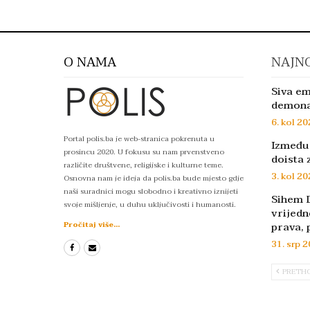
O NAMA
NAJNO
Siva em
demon
6. kol 20
Portal polis.ba je web-stranica pokrenuta u
Između 
prosincu 2020. U fokusu su nam prvenstveno
doista 
različite društvene, religijske i kulturne teme.
3. kol 20
Osnovna nam je ideja da polis.ba bude mjesto gdje
naši suradnici mogu slobodno i kreativno iznijeti
Sihem D
svoje mišljenje, u duhu uključivosti i humanosti.
vrijedn
prava, 
Pročitaj više...
31. srp 2
PRETH