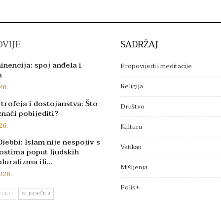
VIJE
SADRŽAJ
inencija: spoj anđela i
Propovijedi i meditacije
a
Religija
26.
trofeja i dostojanstva: Što
Društvo
znači pobijediti?
26.
Kultura
jebbi: Islam nije nespojiv s
Vatikan
ostima poput ljudskih
pluralizma ili…
Mišljenja
026.
Polis+
ODNO
SLJEDEĆE