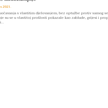
lis 2021.
uočavanja s vlastitim djelovanjem, bez optužbe protiv samog s
e su se u vlastitoj prošlosti pokazale kao zablude, grijesi i prop
 i…