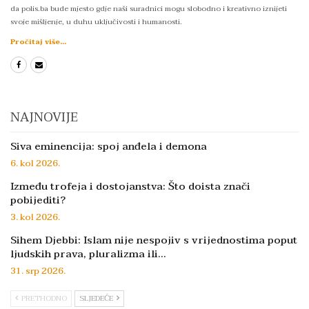
da polis.ba bude mjesto gdje naši suradnici mogu slobodno i kreativno iznijeti
svoje mišljenje, u duhu uključivosti i humanosti.
Pročitaj više...
NAJNOVIJE
Siva eminencija: spoj anđela i demona
6. kol 2026.
Između trofeja i dostojanstva: Što doista znači
pobijediti?
3. kol 2026.
Sihem Djebbi: Islam nije nespojiv s vrijednostima poput
ljudskih prava, pluralizma ili…
31. srp 2026.
PRETHODNO
SLJEDEĆE