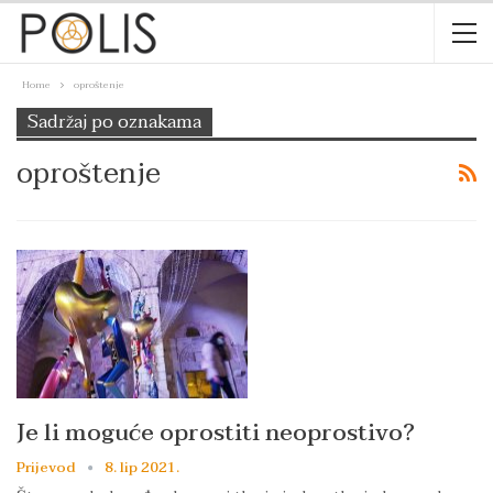
Home
oproštenje
Sadržaj po oznakama
oproštenje
Je li moguće oprostiti neoprostivo?
Prijevod
8. lip 2021.