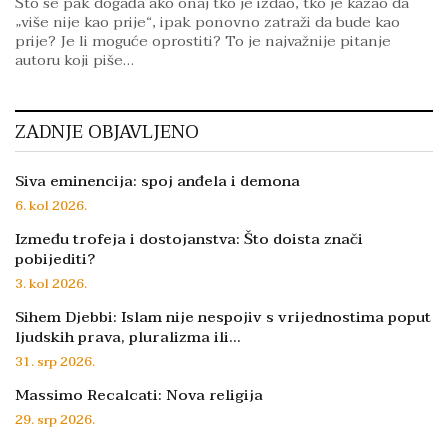
Što se pak događa ako onaj tko je izdao, tko je kazao da
„više nije kao prije“, ipak ponovno zatraži da bude kao
prije? Je li moguće oprostiti? To je najvažnije pitanje
autoru koji piše…
ZADNJE OBJAVLJENO
Siva eminencija: spoj anđela i demona
6. kol 2026.
Između trofeja i dostojanstva: Što doista znači
pobijediti?
3. kol 2026.
Sihem Djebbi: Islam nije nespojiv s vrijednostima poput
ljudskih prava, pluralizma ili…
31. srp 2026.
Massimo Recalcati: Nova religija
29. srp 2026.