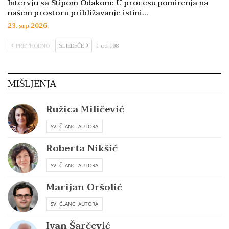
Intervju sa Stipom Odakom: U procesu pomirenja na
našem prostoru približavanje istini…
23. srp 2026.
PRETHODNO
SLJEDEĆE
1 od 198
MIŠLJENJA
Ružica Miličević
SVI ČLANCI AUTORA
Roberta Nikšić
SVI ČLANCI AUTORA
Marijan Oršolić
SVI ČLANCI AUTORA
Ivan Šarčević