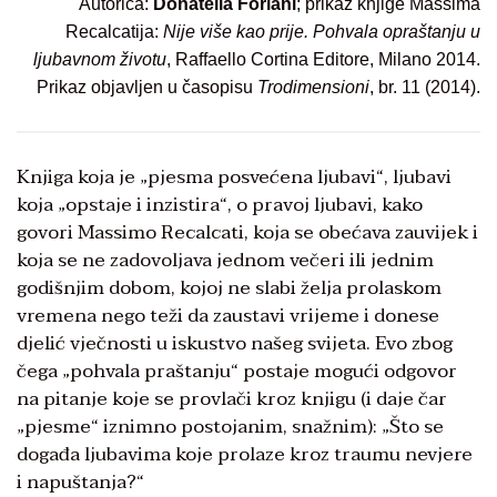
Autorica:
Donatella Forlani
; prikaz knjige Massima
Recalcatija:
Nije više kao prije. Pohvala opraštanju u
ljubavnom životu
, Raffaello Cortina Editore, Milano 2014.
Prikaz objavljen u časopisu
Trodimensioni
, br. 11 (2014).
Knjiga koja je „pjesma posvećena ljubavi“, ljubavi
koja „opstaje i inzistira“, o pravoj ljubavi, kako
govori Massimo Recalcati, koja se obećava zauvijek i
koja se ne zadovoljava jednom večeri ili jednim
godišnjim dobom, kojoj ne slabi želja prolaskom
vremena nego teži da zaustavi vrijeme i donese
djelić vječnosti u iskustvo našeg svijeta. Evo zbog
čega „pohvala praštanju“ postaje mogući odgovor
na pitanje koje se provlači kroz knjigu (i daje čar
„pjesme“ iznimno postojanim, snažnim): „Što se
događa ljubavima koje prolaze kroz traumu nevjere
i napuštanja?“