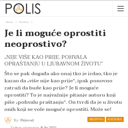
Home
Društvo
Je li moguće oprostiti
neoprostivo?
„NIJE VIŠE KAO PRIJE. POHVALA
OPRAŠTANJU U LJUBAVNOM ŽIVOTU“
Što se pak događa ako onaj tko je izdao, tko je
kazao da „više nije kao prije“, ipak ponovno
zatraži da bude kao prije? Je li moguće
oprostiti? To je najvažnije pitanje autoru koji
piše „pohvalu praštanju“. On tvrdi da je u životu
onih koji se vole moguće oprostiti. Može se!
DRUŠTVO
KULTURA
By:
Prijevod
Zadnje ažuriranje
8. lip 2021.