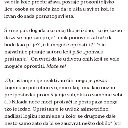
svjetla koje preobražava, postaje progoniteljsko
lice; osoba se osjeća kao da je ušla u svijet koji je
izvan do sada poznatog svijeta.
Što se pak događa ako onaj tko je izdao, tko je kazao
da „više nije kao prije“, ipak ponovno zatraži da
bude kao prije? Je li moguće oprostiti? To je
najvažnije pitanje autoru koji piše „pohvalu
praštanju“. On tvrdi da je u životu onih koji se vole
moguće oprostiti.
Može se!
„Opraštanje nije reaktivan čin, nego je
posao
kojemu je potrebno vrijeme i koji ima kao nužnu
pretpostavku promišljanje subjekta o samome sebi.
(…) Nikada neće moći proizaći iz postupaka onoga
tko je izdao. Opraštanje je uvijek asimetrično,
nadilazi logiku razmjene u kojoj se drugome daje
nešto samo zato da bi se zauzvrat nešto dobilo“ (str.