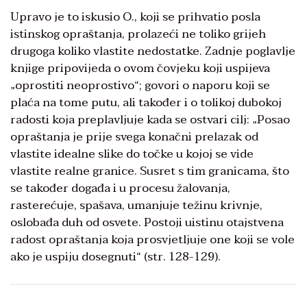
Upravo je to iskusio O., koji se prihvatio posla
istinskog opraštanja, prolazeći ne toliko grijeh
drugoga koliko vlastite nedostatke. Zadnje poglavlje
knjige pripovijeda o ovom čovjeku koji uspijeva
„oprostiti neoprostivo“; govori o naporu koji se
plaća na tome putu, ali također i o tolikoj dubokoj
radosti koja preplavljuje kada se ostvari cilj: „Posao
opraštanja je prije svega konačni prelazak od
vlastite idealne slike do točke u kojoj se vide
vlastite realne granice. Susret s tim granicama, što
se također događa i u procesu žalovanja,
rasterećuje, spašava, umanjuje težinu krivnje,
oslobađa duh od osvete. Postoji uistinu otajstvena
radost opraštanja koja prosvjetljuje one koji se vole
ako je uspiju dosegnuti“ (str. 128-129).