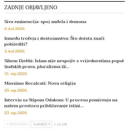
ZADNJE OBJAVLJENO
Siva eminencija: spoj anđela i demona
6. kol 2026.
Između trofeja i dostojanstva: Što doista znači
pobijediti?
3. kol 2026.
Sihem Djebbi: Islam nije nespojiv s vrijednostima poput
ljudskih prava, pluralizma ili…
31. srp 2026.
Massimo Recalcati: Nova religija
29. srp 2026.
Intervju sa Stipom Odakom: U procesu pomirenja na
našem prostoru približavanje istini…
23. srp 2026.
PRETHODNO
SLJEDEĆE
1 od 198