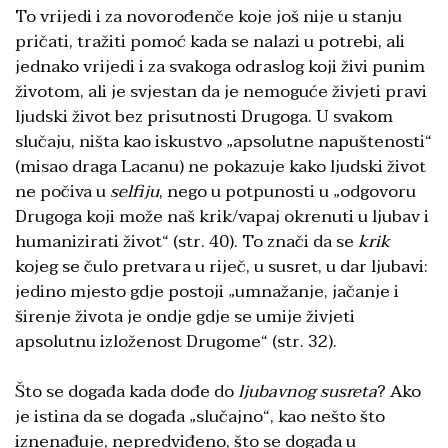
To vrijedi i za novorođenče koje još nije u stanju
pričati, tražiti pomoć kada se nalazi u potrebi, ali
jednako vrijedi i za svakoga odraslog koji živi punim
životom, ali je svjestan da je nemoguće živjeti pravi
ljudski život bez prisutnosti Drugoga. U svakom
slučaju, ništa kao iskustvo „apsolutne napuštenosti“
(misao draga Lacanu) ne pokazuje kako ljudski život
ne počiva u
selfiju
, nego u potpunosti u „odgovoru
Drugoga koji može naš krik/vapaj okrenuti u ljubav i
humanizirati život“ (str. 40). To znači da se
krik
kojeg se čulo pretvara u riječ, u susret, u dar ljubavi:
jedino mjesto gdje postoji „umnažanje, jačanje i
širenje života je ondje gdje se umije živjeti
apsolutnu izloženost Drugome“ (str. 32).
Što se događa kada dođe do
ljubavnog susreta
? Ako
je istina da se događa „slučajno“, kao nešto što
iznenađuje, nepredviđeno, što se događa u