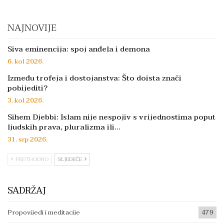
NAJNOVIJE
Siva eminencija: spoj anđela i demona
6. kol 2026.
Između trofeja i dostojanstva: Što doista znači
pobijediti?
3. kol 2026.
Sihem Djebbi: Islam nije nespojiv s vrijednostima poput
ljudskih prava, pluralizma ili…
31. srp 2026.
PRETHODNO
SLJEDEĆE
SADRŽAJ
Propovijedi i meditacije
479