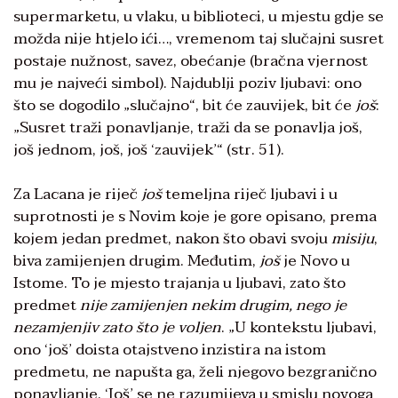
supermarketu, u vlaku, u biblioteci, u mjestu gdje se
možda nije htjelo ići…, vremenom taj slučajni susret
postaje nužnost, savez, obećanje (bračna vjernost
mu je najveći simbol). Najdublji poziv ljubavi: ono
što se dogodilo „slučajno“, bit će zauvijek, bit će
još
:
„Susret traži ponavljanje, traži da se ponavlja još,
još jednom, još, još ‘zauvijek’“ (str. 51).
Za Lacana je riječ
još
temeljna riječ ljubavi i u
suprotnosti je s Novim koje je gore opisano, prema
kojem jedan predmet, nakon što obavi svoju
misiju
,
biva zamijenjen drugim. Međutim,
još
je Novo u
Istome. To je mjesto trajanja u ljubavi, zato što
predmet
nije zamijenjen nekim drugim, nego je
nezamjenjiv zato što je voljen
. „U kontekstu ljubavi,
ono ‘još’ doista otajstveno inzistira na istom
predmetu, ne napušta ga, želi njegovo bezgranično
ponavljanje. ‘Još’ se ne razumijeva u smislu novoga