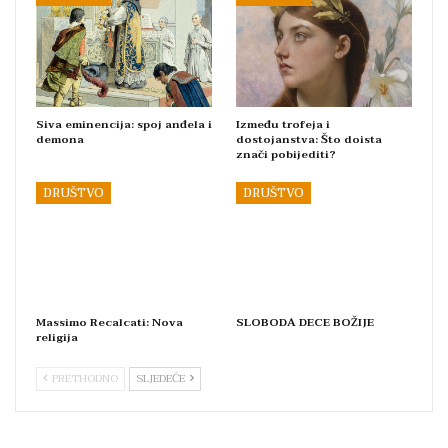
Siva eminencija: spoj anđela i
Između trofeja i
demona
dostojanstva: Što doista
znači pobijediti?
DRUŠTVO
DRUŠTVO
Massimo Recalcati: Nova
SLOBODA DECE BOŽIJE
religija
PRETHODNO
SLJEDEĆE