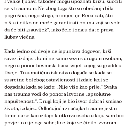
I velike ljubavi također mogu upoznati krizu, suočiti
se s traumom. Ne zbog toga što su obećanja bila
pogrešna, nego stoga, primjećuje Recalcati, što
ništa i nitko ne može garantirati onima koji se vole
da će biti „zauvijek“, iako žele i znaju da je prava
ljubav vječna.
Kada jedno od dvoje ne ispunjava dogovor, krši
savez, izdaje… lomi ne samo vezu s drugom osobom,
nego u ponor besmisla baca svijet kojeg su gradili u
Dvoje. Traumatično iskustvo događa se kada se
susretne bol zbog ostavljenosti i izdaje koji se
događaju kada se kaže: „Nije više kao prije.“ Svaka
nas trauma vodi do ponora izvorne „apsolutne
napuštenosti“. Drugi koji je bio izvor dobra i smisao
života, izdaje… Odlučujuća značajka traume jest u
tome da se kao izdajnik otkriva osoba u koju sam bio
povjerio cijeloga sebe; lice koje se činilo izvorom