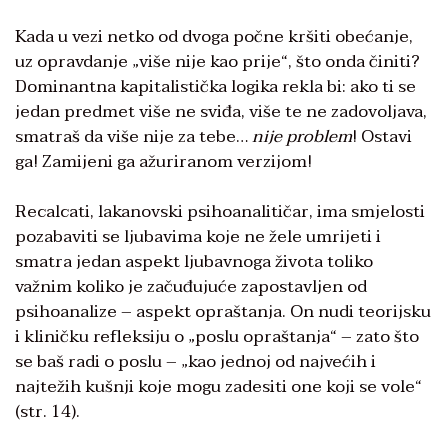
Kada u vezi netko od dvoga počne kršiti obećanje,
uz opravdanje „više nije kao prije“, što onda činiti?
Dominantna kapitalistička logika rekla bi: ako ti se
jedan predmet više ne sviđa, više te ne zadovoljava,
smatraš da više nije za tebe…
nije problem
! Ostavi
ga! Zamijeni ga ažuriranom verzijom!
Recalcati, lakanovski psihoanalitičar, ima smjelosti
pozabaviti se ljubavima koje ne žele umrijeti i
smatra jedan aspekt ljubavnoga života toliko
važnim koliko je začuđujuće zapostavljen od
psihoanalize – aspekt opraštanja. On nudi teorijsku
i kliničku refleksiju o „poslu opraštanja“ – zato što
se baš radi o poslu – „kao jednoj od najvećih i
najtežih kušnji koje mogu zadesiti one koji se vole“
(str. 14).