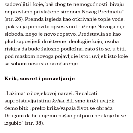
zadovoljiti i koje, baš zbog te nemogućnosti, bivaju
neprestano privlačene sirenom Novog Predmeta“
(str. 26). Premda izgleda kao otkrivanje tople vode,
ipak valja ponoviti: opsesivno traženje Novoga nije
sloboda, nego je novo ropstvo. Predstavlja se kao
plod zapovijedi društvene ideologije kojoj osoba
riskira da bude žalosno podložna, zato što se, u biti,
pod maskom novoga pojavljuje isto i uvijek isto koje
sa sobom nosi isto razočarenje.
Krik, susret i ponavljanje
„Lažima“ o čovjekovoj naravi, Recalcati
suprotstavlja istinu
krika
. Bili smo
krik
i uvijek
ćemo biti: „preko krika/vapaja život se obraća
Drugom da bi u njemu našao potporu bez koje bi se
izgubio“ (str. 38).