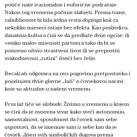
potiče naše iracionalne i euforične podražaje.
Nakon tog vremena počinje slabjeti. Prema tome,
zaljubljenost bi bila jedna vrsta
dopinga
koji za
nekoliko mjeseci ostaje bez efekta. Kao posljedicu,
današnja kultura čini se da predlaže dvije opcije: ili
«svako malo» mijenjati partnera tako da bi se
ponovno oživio strastveni život ili se prepustiti
svakodnevnoj „rutini“ živeći bez želje.
Recalcati odgovara na ovu pogrešnu pretpostavku i
pojašnjava dvije glavne „laži“ o čovjekovoj naravi
koje su aktualne u našem vremenu.
Prva laž tiče se
slobode
. Živimo u vremenu u kojem
se čini da je osnovna stvar kako steći autonomiju,
samostalnost, sposobnost da čovjek sam sebe
uspostavi, da se imenuje sam iz sebe kao da je
čovjek „lišen svih simboličkih dugova prema