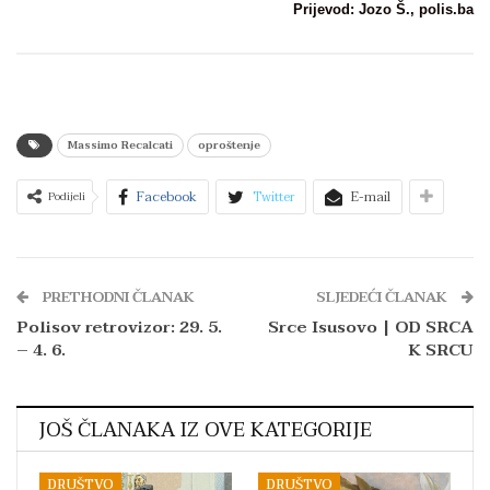
Prijevod: Jozo Š., polis.ba
Massimo Recalcati
oproštenje
Facebook
Twitter
E-mail
Podijeli
PRETHODNI ČLANAK
SLJEDEĆI ČLANAK
Polisov retrovizor: 29. 5.
Srce Isusovo | OD SRCA
– 4. 6.
K SRCU
JOŠ ČLANAKA IZ OVE KATEGORIJE
DRUŠTVO
DRUŠTVO