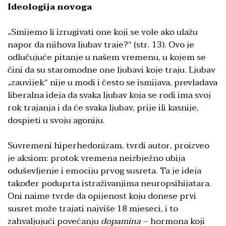
Ideologija novoga
„Smijemo li izrugivati one koji se vole ako ulažu
napor da njihova ljubav traje?“ (str. 13). Ovo je
odlučujuće pitanje u našem vremenu, u kojem se
čini da su staromodne one ljubavi koje traju. Ljubav
„zauvijek“ nije u modi i često se ismijava, prevladava
liberalna ideja da svaka ljubav koja se rodi ima svoj
rok trajanja i da će svaka ljubav, prije ili kasnije,
dospjeti u svoju agoniju.
Suvremeni hiperhedonizam, tvrdi autor, proizveo
je aksiom: protok vremena neizbježno ubija
oduševljenje i emociju prvog susreta. Ta je ideja
također poduprta istraživanjima neuropsihijatara.
Oni naime tvrde da opijenost koju donese prvi
susret može trajati najviše 18 mjeseci, i to
zahvaljujući povećanju
dopamina
– hormona koji