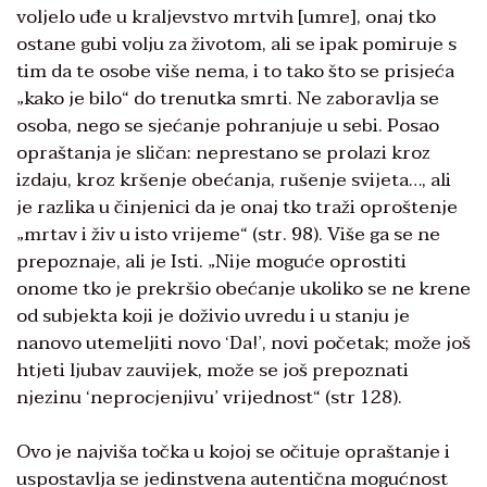
voljelo uđe u kraljevstvo mrtvih [umre], onaj tko
ostane gubi volju za životom, ali se ipak pomiruje s
tim da te osobe više nema, i to tako što se prisjeća
„kako je bilo“ do trenutka smrti. Ne zaboravlja se
osoba, nego se sjećanje pohranjuje u sebi. Posao
opraštanja je sličan: neprestano se prolazi kroz
izdaju, kroz kršenje obećanja, rušenje svijeta…, ali
je razlika u činjenici da je onaj tko traži oproštenje
„mrtav i živ u isto vrijeme“ (str. 98). Više ga se ne
prepoznaje, ali je Isti. „Nije moguće oprostiti
onome tko je prekršio obećanje ukoliko se ne krene
od subjekta koji je doživio uvredu i u stanju je
nanovo utemeljiti novo ‘Da!’, novi početak; može još
htjeti ljubav zauvijek, može se još prepoznati
njezinu ‘neprocjenjivu’ vrijednost“ (str 128).
Ovo je najviša točka u kojoj se očituje opraštanje i
uspostavlja se jedinstvena autentična mogućnost