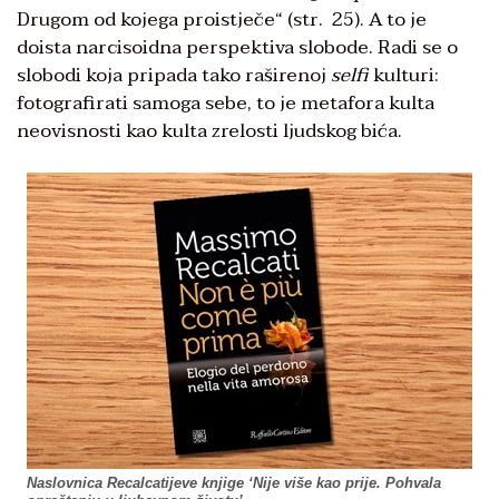
Drugom od kojega proistječe“ (str. 25). A to je
doista narcisoidna perspektiva slobode. Radi se o
slobodi koja pripada tako raširenoj
selfi
kulturi:
fotografirati samoga sebe, to je metafora kulta
neovisnosti kao kulta zrelosti ljudskog bića.
Naslovnica Recalcatijeve knjige ‘Nije više kao prije. Pohvala