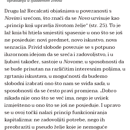
opraštanju u ljubavnom životu’
Drugu laž Recalcati objašnjava u povezanosti s
Novim
i srećom, što znači da se
Novo
uzvisuje kao
„princip koji upravlja životom želje“ (str. 25). To je
laž koja bi htjela smjestiti spasenje u ono što se još
ne posjeduje: novi predmet, novo iskustvo, nova
senzacija. Privid slobode povezuje se s potpuno
iluzornom idejom da se sreća i zadovoljstvo, i u
ljubavi također, sastoje u
Novome
, u sposobnosti da
se bude prisutan na različitim interesnim poljima, u
zgrtanju iskustava, u mogućnosti da budemo
slobodni izabrati ono što nam se sviđa
sada
, u
sposobnosti da se često pravi promjena. „Dobro
nikada nije ono što se već ima, nego je uvijek
izmješteno u ono što se još ne posjeduje. I upravo
se u ovoj točki nalazi princip funkcioniranja
kapitalizma: ne zadovoljiti potrebe, nego ih
preobraziti u pseudo želje koje je nemoguće