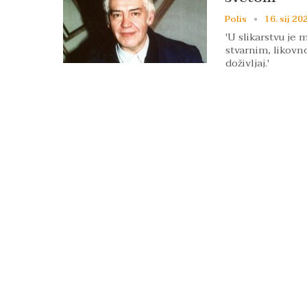
Polis
16. sij 20
'U slikarstvu je 
stvarnim, likovno
doživljaj.'