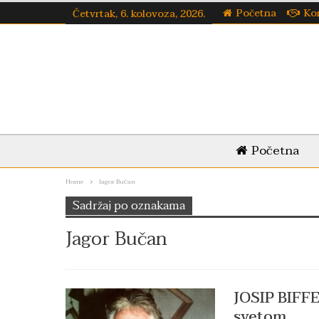
Početna
Ko
Četvrtak, 6. kolovoza, 2026.
Početna
Home
Jagor Bučan
Sadržaj po oznakama
Jagor Bučan
JOSIP BIFFE
svetom