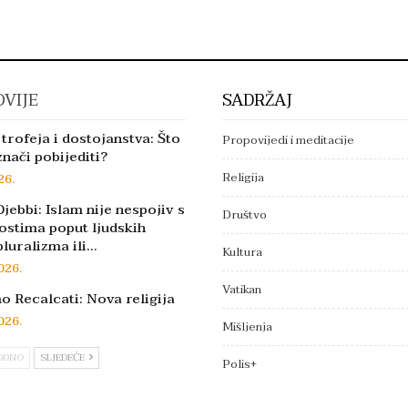
VIJE
SADRŽAJ
trofeja i dostojanstva: Što
Propovijedi i meditacije
znači pobijediti?
Religija
26.
jebbi: Islam nije nespojiv s
Društvo
ostima poput ljudskih
pluralizma ili…
Kultura
026.
Vatikan
 Recalcati: Nova religija
026.
Mišljenja
ODNO
SLJEDEĆE
Polis+