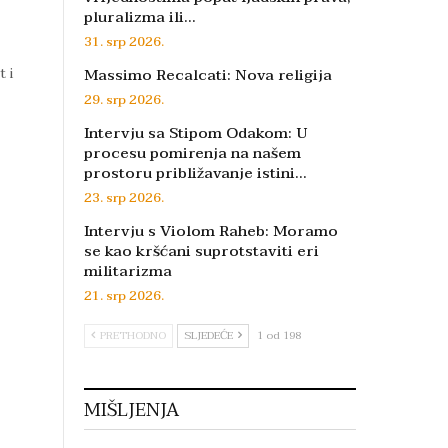
pluralizma ili…
31. srp 2026.
 i
Massimo Recalcati: Nova religija
29. srp 2026.
Intervju sa Stipom Odakom: U
procesu pomirenja na našem
prostoru približavanje istini…
23. srp 2026.
Intervju s Violom Raheb: Moramo
se kao kršćani suprotstaviti eri
militarizma
21. srp 2026.
PRETHODNO
SLJEDEĆE
1 od 198
MIŠLJENJA