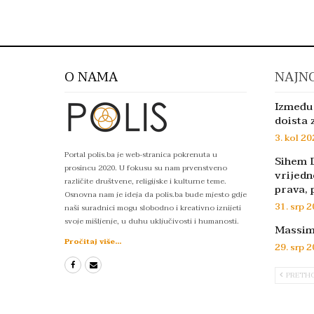
O NAMA
NAJNO
Između 
doista 
3. kol 20
Portal polis.ba je web-stranica pokrenuta u
Sihem D
prosincu 2020. U fokusu su nam prvenstveno
vrijedn
različite društvene, religijske i kulturne teme.
prava, 
Osnovna nam je ideja da polis.ba bude mjesto gdje
31. srp 2
naši suradnici mogu slobodno i kreativno iznijeti
svoje mišljenje, u duhu uključivosti i humanosti.
Massimo
Pročitaj više...
29. srp 2
PRETH