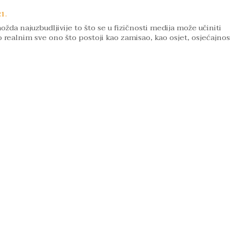
21.
možda najuzbudljivije to što se u fizičnosti medija može učiniti
 realnim sve ono što postoji kao zamisao, kao osjet, osjećajnost