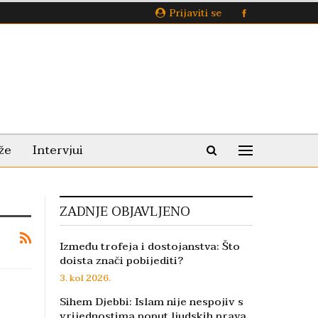
Prijaviti se
že
Intervjui
ZADNJE OBJAVLJENO
Između trofeja i dostojanstva: Što
doista znači pobijediti?
3. kol 2026.
Sihem Djebbi: Islam nije nespojiv s
vrijednostima poput ljudskih prava,