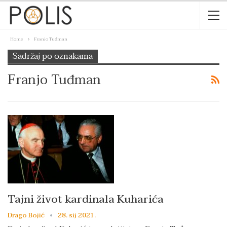
Home
Franjo Tuđman
Sadržaj po oznakama
Franjo Tuđman
Tajni život kardinala Kuharića
Drago Bojić
28. sij 2021.