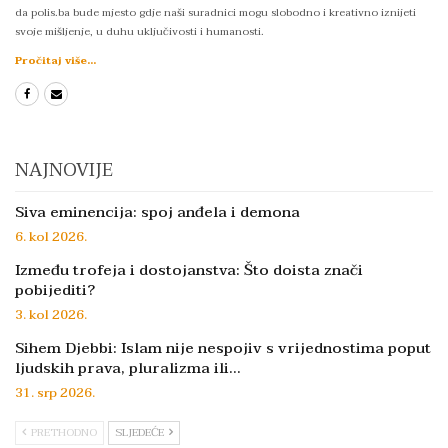
da polis.ba bude mjesto gdje naši suradnici mogu slobodno i kreativno iznijeti
svoje mišljenje, u duhu uključivosti i humanosti.
Pročitaj više...
NAJNOVIJE
Siva eminencija: spoj anđela i demona
6. kol 2026.
Između trofeja i dostojanstva: Što doista znači
pobijediti?
3. kol 2026.
Sihem Djebbi: Islam nije nespojiv s vrijednostima poput
ljudskih prava, pluralizma ili…
31. srp 2026.
PRETHODNO
SLJEDEĆE