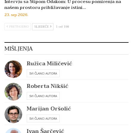
Intervju sa Stipom Odakom: U procesu pomirenja na
našem prostoru približavanje istini…
23. srp 2026.
PRETHODNO
SLJEDEĆE
1 od 198
MIŠLJENJA
Ružica Miličević
SVI ČLANCI AUTORA
Roberta Nikšić
SVI ČLANCI AUTORA
Marijan Oršolić
SVI ČLANCI AUTORA
Ivan Šarčević