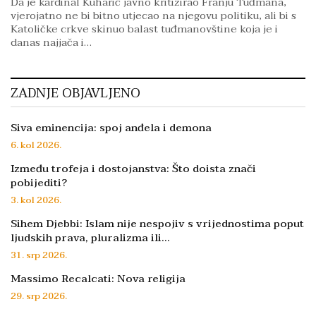
Da je kardinal Kuharić javno kritizirao Franju Tuđmana,
vjerojatno ne bi bitno utjecao na njegovu politiku, ali bi s
Katoličke crkve skinuo balast tuđmanovštine koja je i
danas najjača i…
ZADNJE OBJAVLJENO
Siva eminencija: spoj anđela i demona
6. kol 2026.
Između trofeja i dostojanstva: Što doista znači
pobijediti?
3. kol 2026.
Sihem Djebbi: Islam nije nespojiv s vrijednostima poput
ljudskih prava, pluralizma ili…
31. srp 2026.
Massimo Recalcati: Nova religija
29. srp 2026.