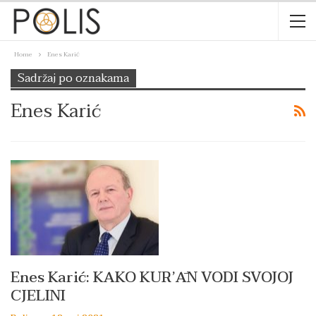
Home
Enes Karić
Sadržaj po oznakama
Enes Karić
Enes Karić: KAKO KURʼĀN VODI SVOJOJ
CJELINI