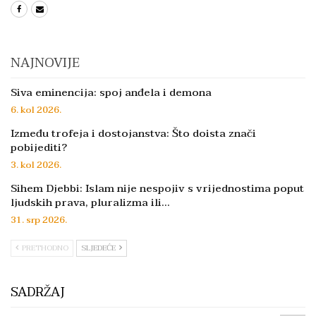
NAJNOVIJE
Siva eminencija: spoj anđela i demona
6. kol 2026.
Između trofeja i dostojanstva: Što doista znači
pobijediti?
3. kol 2026.
Sihem Djebbi: Islam nije nespojiv s vrijednostima poput
ljudskih prava, pluralizma ili…
31. srp 2026.
PRETHODNO
SLJEDEĆE
SADRŽAJ