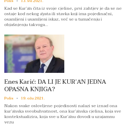
Polis
13. svi 2021.
Kad se Kurʼān čita iz svoje cjeline, prvi zahtjev je da se ne
ostaje kod nekog āyata ili stavka koji ima pojedinačni,
osamljeni i usamljeni iskaz, već se u tumačenju i
objašnjenju takvoga…
Enes Karić: DA LI JE KURʼĀN JEDNA
OPASNA KNJIGA?
Polis
19. ožu 2021.
Nakon svake oslovljene pojedinosti nalazi se iznad ona
kurʼānska sveobuhvatnost, ona kurʼānska cjelina, koja sve
kontekstualizira, koja sve u Kurʼānu dovodi u uzajamnu
vezu