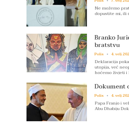
Polis
7. velj 20
Ne možemo prati 
dopustite mi, ili
Branko Juri
bratstvu
Polis
4. velj 20
Deklaracija poka
utopija, već neop
hoćemo živjeti i
Dokument o
Polis
4. velj 20
Papa Franjo i ve
Abu Dhabiju Doku