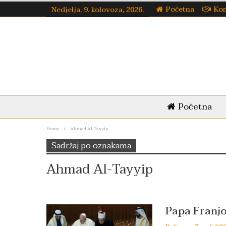
Početna
Kon
Nedjelja, 9. kolovoza, 2026.
Početna
Home
Ahmad Al-Tayyip
Sadržaj po oznakama
Ahmad Al-Tayyip
Papa Franjo: