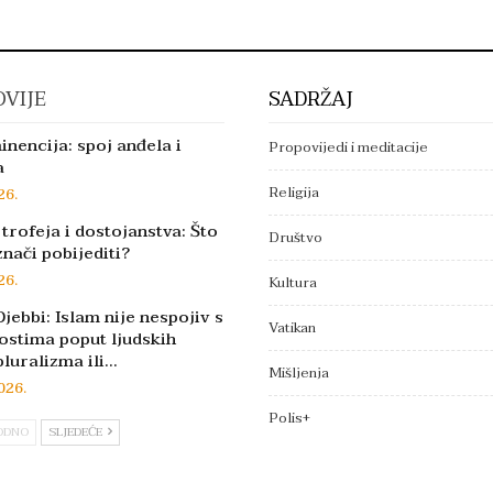
VIJE
SADRŽAJ
inencija: spoj anđela i
Propovijedi i meditacije
a
Religija
26.
trofeja i dostojanstva: Što
Društvo
znači pobijediti?
26.
Kultura
jebbi: Islam nije nespojiv s
Vatikan
ostima poput ljudskih
pluralizma ili…
Mišljenja
026.
Polis+
ODNO
SLJEDEĆE