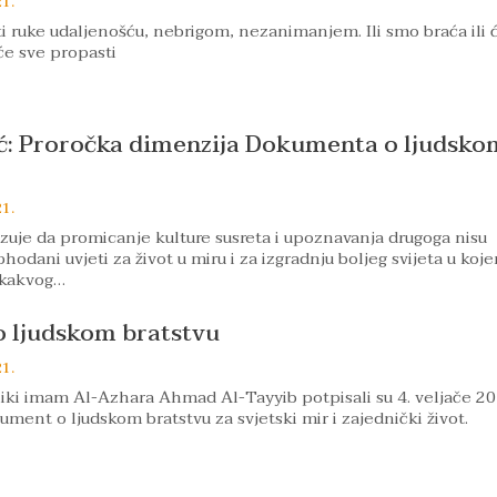
21.
ruke udaljenošću, nebrigom, nezanimanjem. Ili smo braća ili 
 će sve propasti
ć: Proročka dimenzija Dokumenta o ljudsko
21.
zuje da promicanje kulture susreta i upoznavanja drugoga nisu
hodani uvjeti za život u miru i za izgradnju boljeg svijeta u koj
 kakvog…
 ljudskom bratstvu
21.
liki imam Al-Azhara Ahmad Al-Tayyib potpisali su 4. veljače 20
ment o ljudskom bratstvu za svjetski mir i zajednički život.