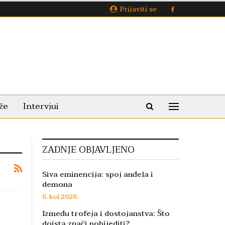
Prijaviti se
že
Intervjui
ZADNJE OBJAVLJENO
Siva eminencija: spoj anđela i
demona
6. kol 2026.
Između trofeja i dostojanstva: Što
doista znači pobijediti?