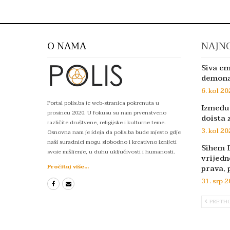
O NAMA
NAJNO
Siva em
demon
6. kol 20
Portal polis.ba je web-stranica pokrenuta u
Između 
prosincu 2020. U fokusu su nam prvenstveno
doista 
različite društvene, religijske i kulturne teme.
3. kol 20
Osnovna nam je ideja da polis.ba bude mjesto gdje
naši suradnici mogu slobodno i kreativno iznijeti
Sihem D
svoje mišljenje, u duhu uključivosti i humanosti.
vrijedn
prava, 
Pročitaj više...
31. srp 2
PRETH