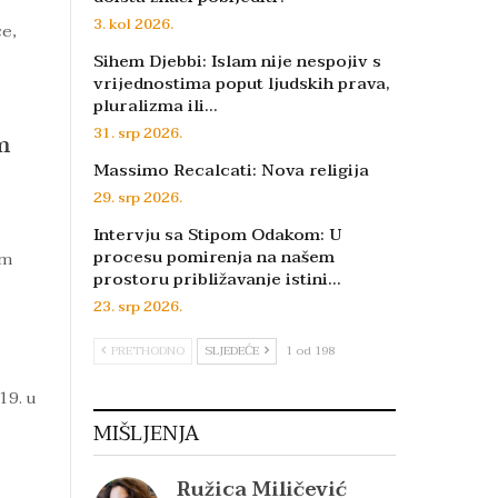
3. kol 2026.
će,
Sihem Djebbi: Islam nije nespojiv s
vrijednostima poput ljudskih prava,
pluralizma ili…
31. srp 2026.
m
Massimo Recalcati: Nova religija
29. srp 2026.
Intervju sa Stipom Odakom: U
procesu pomirenja na našem
em
prostoru približavanje istini…
23. srp 2026.
PRETHODNO
SLJEDEĆE
1 od 198
19. u
MIŠLJENJA
Ružica Miličević