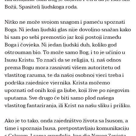
Božji, Spasitelj ljudskoga roda.
Nitko ne može svojom snagom i pameću spoznati
Boga. Ni jedan ljudski glas nije dovoljno snažan kako
bi sam po sebi premostio jaz koji postoji između
Boga i čovjeka. Ni jedan ljudski duh, koliko god
oštrouman bio. To može samo Bog, i to je učinio u
Isusu Kristu. To znači da se religija, tj. naš odnos
prema Bogu mora zasnivati višem autoritetu od
vlastitog razuma, te da našoj osobnoj vjeri treba i
podrška zajednice vjernika. Krista možemo
upoznati od onih koji ga ljube, koji žive po njegovim
uputama. Sve drugo će biti samo plod našega
vlastitog fantaziranja, ili Krist na našu sliku i priliku.
Ako je to tako, onda zajedništvo života sa Isusom, a
time i spoznaja Isusa, pretpostavljaju komunikaciju
s Crkvom. I sama evanđelja, kao dio Novog Zavjeta