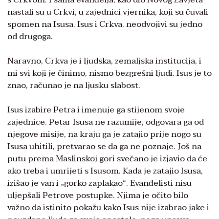
nastali su u Crkvi, u zajednici vjernika, koji su čuvali
spomen na Isusa. Isus i Crkva, neodvojivi su jedno
od drugoga.
Naravno, Crkva je i ljudska, zemaljska institucija, i
mi svi koji je činimo, nismo bezgrešni ljudi. Isus je to
znao, računao je na ljusku slabost.
Isus izabire Petra i imenuje ga stijenom svoje
zajednice. Petar Isusa ne razumije, odgovara ga od
njegove misije, na kraju ga je zatajio prije nogo su
Isusa uhitili, pretvarao se da ga ne poznaje. Još na
putu prema Maslinskoj gori svečano je izjavio da će
ako treba i umrijeti s Isusom. Kada je zatajio Isusa,
izišao je van i „gorko zaplakao“. Evanđelisti nisu
uljepšali Petrove postupke. Njima je očito bilo
važno da istinito pokažu kako Isus nije izabrao jake i