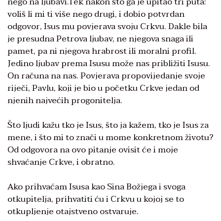
nego na ljubavi.Tek nakon što ga je upitao tri puta:
voliš li mi ti više nego drugi, i dobio potvrdan
odgovor, Isus mu povjerava svoju Crkvu. Dakle bila
je presudna Petrova ljubav, ne njegova snaga ili
pamet, pa ni njegova hrabrost ili moralni profil.
Jedino ljubav prema Isusu može nas približiti Isusu.
On računa na nas. Povjerava propovijedanje svoje
riječi, Pavlu, koji je bio u početku Crkve jedan od
njenih najvećih progonitelja.
Što ljudi kažu tko je Isus, što ja kažem, tko je Isus za
mene, i što mi to znači u mome konkretnom životu?
Od odgovora na ovo pitanje ovisit će i moje
shvaćanje Crkve, i obratno.
Ako prihvaćam Isusa kao Sina Božjega i svoga
otkupitelja, prihvatiti ću i Crkvu u kojoj se to
otkupljenje otajstveno ostvaruje.