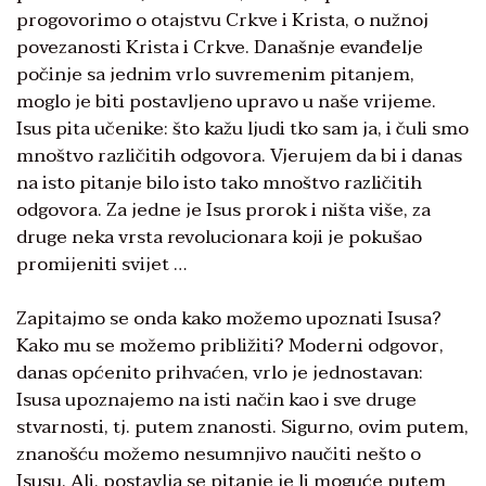
progovorimo o otajstvu Crkve i Krista, o nužnoj
povezanosti Krista i Crkve. Današnje evanđelje
počinje sa jednim vrlo suvremenim pitanjem,
moglo je biti postavljeno upravo u naše vrijeme.
Isus pita učenike: što kažu ljudi tko sam ja, i čuli smo
mnoštvo različitih odgovora. Vjerujem da bi i danas
na isto pitanje bilo isto tako mnoštvo različitih
odgovora. Za jedne je Isus prorok i ništa više, za
druge neka vrsta revolucionara koji je pokušao
promijeniti svijet …
Zapitajmo se onda kako možemo upoznati Isusa?
Kako mu se možemo približiti? Moderni odgovor,
danas općenito prihvaćen, vrlo je jednostavan:
Isusa upoznajemo na isti način kao i sve druge
stvarnosti, tj. putem znanosti. Sigurno, ovim putem,
znanošću možemo nesumnjivo naučiti nešto o
Isusu. Ali, postavlja se pitanje je li moguće putem