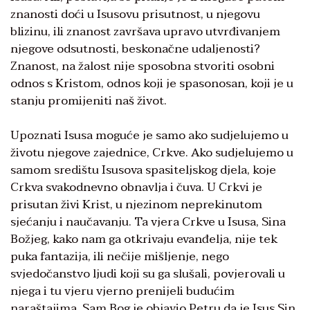
znanosti doći u Isusovu prisutnost, u njegovu
blizinu, ili znanost završava upravo utvrđivanjem
njegove odsutnosti, beskonačne udaljenosti?
Znanost, na žalost nije sposobna stvoriti osobni
odnos s Kristom, odnos koji je spasonosan, koji je u
stanju promijeniti naš život.
Upoznati Isusa moguće je samo ako sudjelujemo u
životu njegove zajednice, Crkve. Ako sudjelujemo u
samom središtu Isusova spasiteljskog djela, koje
Crkva svakodnevno obnavlja i čuva. U Crkvi je
prisutan živi Krist, u njezinom neprekinutom
sjećanju i naučavanju. Ta vjera Crkve u Isusa, Sina
Božjeg, kako nam ga otkrivaju evanđelja, nije tek
puka fantazija, ili nečije mišljenje, nego
svjedočanstvo ljudi koji su ga slušali, povjerovali u
njega i tu vjeru vjerno prenijeli budućim
naraštajima. Sam Bog je objavio Petru da je Isus Sin