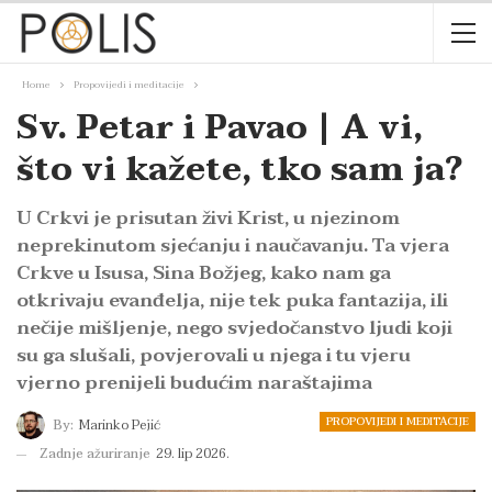
Home
Propovijedi i meditacije
Sv. Petar i Pavao | A vi,
što vi kažete, tko sam ja?
U Crkvi je prisutan živi Krist, u njezinom
neprekinutom sjećanju i naučavanju. Ta vjera
Crkve u Isusa, Sina Božjeg, kako nam ga
otkrivaju evanđelja, nije tek puka fantazija, ili
nečije mišljenje, nego svjedočanstvo ljudi koji
su ga slušali, povjerovali u njega i tu vjeru
vjerno prenijeli budućim naraštajima
PROPOVIJEDI I MEDITACIJE
By:
Marinko Pejić
Zadnje ažuriranje
29. lip 2026.