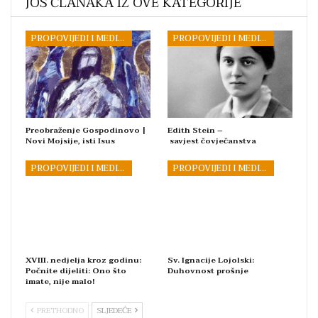
JOŠ ČLANAKA IZ OVE KATEGORIJE
PROPOVIJEDI I MEDITACIJE
PROPOVIJEDI I MEDITACIJE
Preobraženje Gospodinovo |
Edith Stein –
Novi Mojsije, isti Isus
savjest čovječanstva
PROPOVIJEDI I MEDITACIJE
PROPOVIJEDI I MEDITACIJE
XVIII. nedjelja kroz godinu:
Sv. Ignacije Lojolski:
Počnite dijeliti: Ono što
Duhovnost prošnje
imate, nije malo!
PRETHODNO
SLJEDEĆE