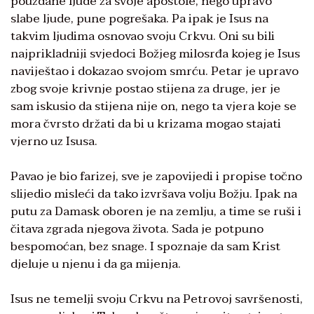
pouzdane ljude za svoje apostole, nego upravo
slabe ljude, pune pogrešaka. Pa ipak je Isus na
takvim ljudima osnovao svoju Crkvu. Oni su bili
najprikladniji svjedoci Božjeg milosrđa kojeg je Isus
naviještao i dokazao svojom smrću. Petar je upravo
zbog svoje krivnje postao stijena za druge, jer je
sam iskusio da stijena nije on, nego ta vjera koje se
mora čvrsto držati da bi u krizama mogao stajati
vjerno uz Isusa.
Pavao je bio farizej, sve je zapovijedi i propise točno
slijedio misleći da tako izvršava volju Božju. Ipak na
putu za Damask oboren je na zemlju, a time se ruši i
čitava zgrada njegova života. Sada je potpuno
bespomoćan, bez snage. I spoznaje da sam Krist
djeluje u njenu i da ga mijenja.
Isus ne temelji svoju Crkvu na Petrovoj savršenosti,