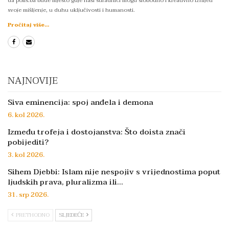
da polis.ba bude mjesto gdje naši suradnici mogu slobodno i kreativno iznijeti
svoje mišljenje, u duhu uključivosti i humanosti.
Pročitaj više...
NAJNOVIJE
Siva eminencija: spoj anđela i demona
6. kol 2026.
Između trofeja i dostojanstva: Što doista znači
pobijediti?
3. kol 2026.
Sihem Djebbi: Islam nije nespojiv s vrijednostima poput
ljudskih prava, pluralizma ili…
31. srp 2026.
PRETHODNO
SLJEDEĆE