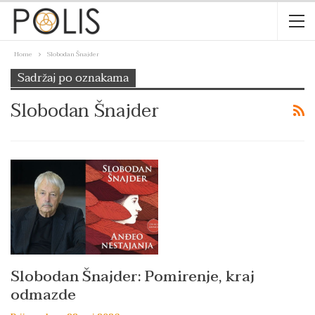
Home
Slobodan Šnajder
Sadržaj po oznakama
Slobodan Šnajder
Slobodan Šnajder: Pomirenje, kraj
odmazde