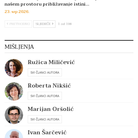
našem prostoru približavanje istini…
23. srp 2026.
PRETHODNO
SLJEDEĆE
1 od 198
MIŠLJENJA
Ružica Miličević
SVI ČLANCI AUTORA
Roberta Nikšić
SVI ČLANCI AUTORA
Marijan Oršolić
SVI ČLANCI AUTORA
Ivan Šarčević