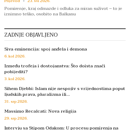
Prijevod
23. svi 2026.
Pomirenje, kraj odmazde i odluka za miran suživot – to je
iznimno teško, osobito na Balkanu
ZADNJE OBJAVLJENO
Siva eminencija: spoj anđela i demona
6. kol 2026.
Između trofeja i dostojanstva: Što doista znači
pobijediti?
3. kol 2026.
Sihem Djebbi: Islam nije nespojiv s vrijednostima poput
ljudskih prava, pluralizma ili…
31. srp 2026.
Massimo Recalcati: Nova religija
29. srp 2026.
Intervju sa Stipom Odakom: U procesu pomirenja na