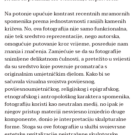
Na potonje upućuje kontrast recentnih mramornih
spomenika prema jednostavnosti ranijih kamenih
križeva. No, ova fotografija nije samo funkcionalna,
nije tek sredstvo reprezentacije, nego autorska,
omogućuje putovanje kroz vrijeme, posreduje nam
znanja i značenja. Zamjećuje se da su fotografije
snimljene delikatnom čulnosti, a pretežito u svijesti
da su sredstvo koje povezuje promatrača s
originalnim umjetničkim djelom. Kako bi se
sačuvala vizualna svojstva povijesnog,
povijesnoumjetničkog, religijskog i epigrafskog,
etnografskog i antropološkog karaktera spomenika,
fotografiju koristi kao neutralan medij, no ipak je
njegov pristup materiji nesvjesno iznjedrio druge
komponente, donio je interpretaciju skulpturalne
forme. Stoga su ove fotografije u službi svojevrsne
estetske revitalizacije neistražene skulptorske