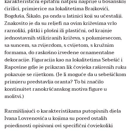
karakteristični epitafni natpisi najprije u bosanskoj
ćirilici, primjerice na lokalitetima Brajkovići,
Bogduša, Šikalo, pa onda u latinici koji su učestaliji.
Znakovito je da su reljefi na ovim križevima vrlo
raznoliki, plitki i plošni ili plastični, od krajnje
jednostavnih stiliziranih križeva, s polumjesecom,
sa suncem, sa zvijezdom, s cvijetom, s kružnim
formama, do raskošno izvedene ornamentalne
dekoracije. Figuracija kao na lokalitetima Sebešić i
Rapovine gdje je prikazan lik čovjeka raširenih ruku
pokazuje se rijetkom. (Je li moguće da u sebešićkom
primjeru predstavlja oranta? To bi značilo
kontinuitet ranokršćanskog motiva figure u
molitvi.)
Razmišljajući o karakteristikama putopisnih djela
Ivana Lovrenovića u kojima su pored ostalih
pojedinosti opisivani ovi specifični čovjekoliki