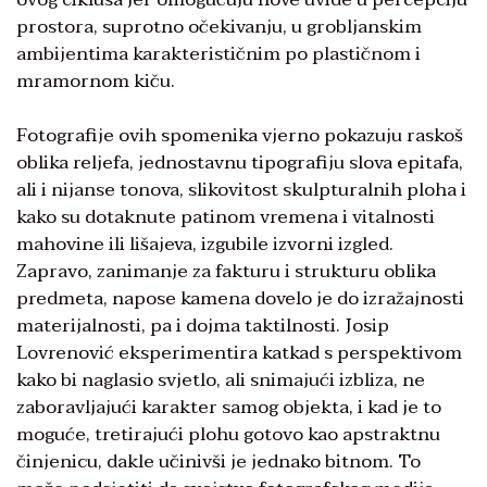
prostora, suprotno očekivanju, u grobljanskim
ambijentima karakterističnim po plastičnom i
mramornom kiču.
Fotografije ovih spomenika vjerno pokazuju raskoš
oblika rel­jefa, jednostavnu tipografiju slova epitafa,
ali i nijanse tonova, sliko­vitost skulpturalnih ploha i
kako su dotaknute patinom vremena i vitalnosti
mahovine ili lišajeva, izgubile izvorni izgled.
Zapravo, zanimanje za fakturu i strukturu oblika
predmeta, napose kamena dovelo je do izražajnosti
materi­jalnosti, pa i dojma taktilnosti. Josip
Lovrenović eksperimentira katkad s perspektivom
kako bi naglasio svjetlo, ali snimajući izbliza, ne
zaboravljajući karakter samog objekta, i kad je to
moguće, tretirajući plohu gotovo kao aps­traktnu
činjenicu, dakle učinivši je jednako bitnom. To