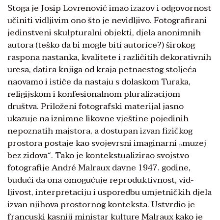
Stoga je Josip Lovrenović imao izazov i odgovornost
učiniti vidljivim ono što je nevidljivo. Fo­tografirani
jedinstveni skulptural­ni objekti, djela anonimnih
autora (teško da bi mogle biti autorice?) širokog
raspona nastanka, kvalite­te i različitih dekorativnih
uresa, datira knjiga od kraja petnaestog stoljeća
naovamo i ističe da nasta­ju s dolaskom Turaka,
religijskom i konfesionalnom pluralizacijom
društva. Priloženi fotografski materijal jasno
ukazuje na iz­nimne likovne vještine pojedinih
nepoznatih majstora, a dostupan izvan fizičkog
prostora postaje kao svojevrsni imaginarni „muzej
bez zidova“. Tako je kontekstualizirao svojstvo
fotografije André Malraux davne 1947. godine,
budući da ona omogućuje reproduktivnost, vid­
ljivost, interpretaciju i usporedbu umjetničkih djela
izvan njihova prostornog konteksta. Ustvrdio je
francuski kasniji ministar kultu­re Malraux kako je