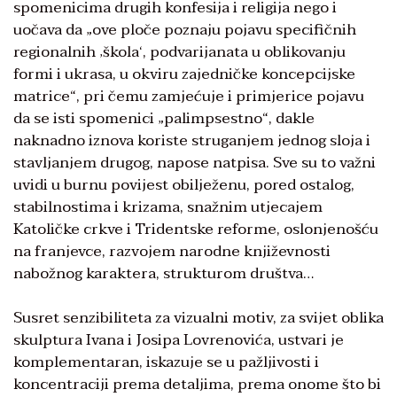
spomenicima drugih konfesija i religija nego i
uočava da „ove ploče poznaju pojavu specifičnih
regionalnih ‚škola‘, podvarijanata u oblikovanju
formi i ukrasa, u okviru zajedničke koncepcijske
matrice“, pri čemu zamjećuje i primjerice pojavu
da se isti spomenici „palimpsestno“, dakle
naknadno iznova koriste struganjem jednog sloja i
stavljanjem drugog, napose natpisa. Sve su to važni
uvidi u burnu povijest obilježenu, pored ostalog,
stabilnostima i krizama, snažnim utjecajem
Katoličke crkve i Tri­dentske reforme, oslonjenošću
na franjevce, razvojem narodne književnosti
nabožnog karaktera, strukturom društva…
Susret senzibiliteta za vizual­ni motiv, za svijet oblika
skulptura Ivana i Josipa Lovrenovića, ustvari je
komplementaran, iskazuje se u pažljivosti i
koncentraciji prema detaljima, prema onome što bi