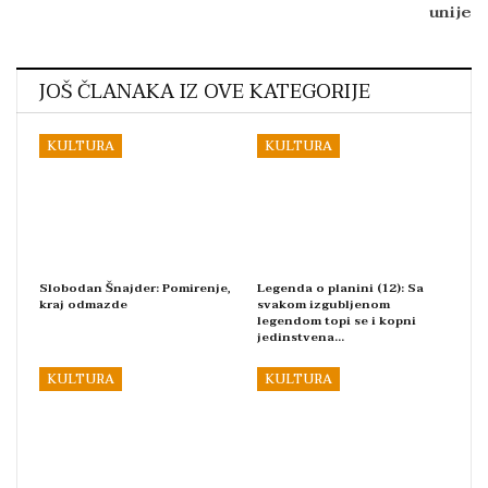
unije
JOŠ ČLANAKA IZ OVE KATEGORIJE
KULTURA
KULTURA
Slobodan Šnajder: Pomirenje,
Legenda o planini (12): Sa
kraj odmazde
svakom izgubljenom
legendom topi se i kopni
jedinstvena…
KULTURA
KULTURA