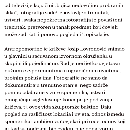
od televizije koju čini „bujica nedovoljno probranih
slika“, fotografija sadrži zaustavljen trenutak,
ustvari „svaka nepokretna fotografija je povlašteni
trenutak, pretvoren u tanak predmet koji čovjek
može zadržati i ponovo pogledati“, opisala je.
Antropomorfne je križeve Josip Lovrenović snimao
u glavnini u sačuvanom izvornom okruženju, u
skupini ili pojedinačno. Rad je nerijetko uvjetovan
nužnim eksperimentima u ograničenim uvjetima,
brojnim pokušajima. Fotografije ne samo da
dokumentiraju trenutno stanje, nego sadrže
pomno odabrane vizure spomenika, ustvari
omogućuju sagledavanje koncepcije podizanja
križeva, tj. ovog vida skulptorske baštine. Daju
pogled na različitost lokacija i uvjeta, odnos između
spomenika i ambijenta, čovjeka i prirode, odnos koji
je, kad su podizani, bio evidentnije nepatvoren.