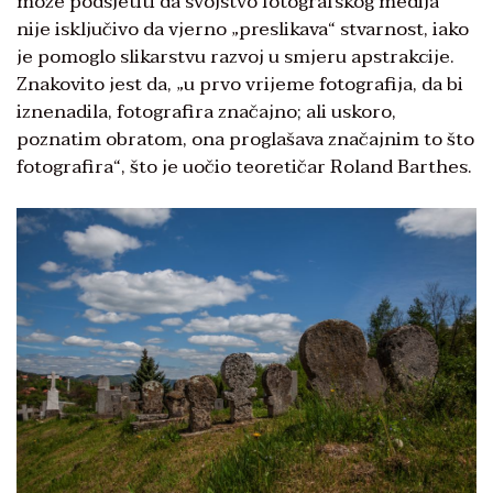
može podsjetiti da svojstvo fotografskog medija
nije isključivo da vjerno „preslikava“ stvarnost, iako
je pomoglo slikarstvu razvoj u smjeru apstrakcije.
Znakovito jest da, „u prvo vrijeme fotografija, da bi
iznenadila, fotografira značajno; ali uskoro,
poznatim obratom, ona proglašava značajnim to što
fotografira“, što je uočio teoretičar Roland Barthes.