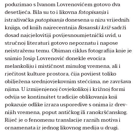
poduzimao s Ivanom Lovrenovićem gotovo dva
desetljeća. Bila su to i likovna
fotopisanja
i
istraživačka
putopi­sanja
donesena u nizu vrijednih
knjiga, od kojih najrecentnija
Bosanski križ
sadrži
dosad najcje­lovitiji povijesnoumjetnički uvid, u
stručnoj literaturi gotovo nepoz­natu i napose
neistraženu temu. Obiman ciklus fotografija koje je
snimio Josip Lovrenović donekle evocira
melankoliju i mističnost minulog vremena, ali i
rječitost kulture prostora, čija povijest to­liko
obilježena srednjovjekovnim stećcima, ne završava
njima. U izmijenjenoj čovjekolikoj i križnoj formi
odvija se kontinuitet tradici­je oblikovanja koji
pokazuje odlike izraza usporedive s onima iz drev­
nijih vremena, poput antičkog ili ranokršćanskog.
Riječ je o fenomenu translacije raznih motiva i
ornamenata iz jed­nog likovnog medija u drugi.