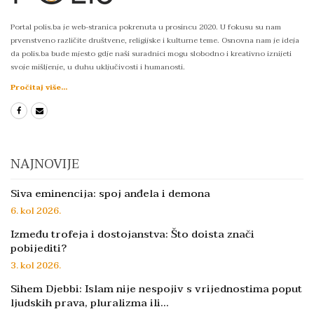
Portal polis.ba je web-stranica pokrenuta u prosincu 2020. U fokusu su nam
prvenstveno različite društvene, religijske i kulturne teme. Osnovna nam je ideja
da polis.ba bude mjesto gdje naši suradnici mogu slobodno i kreativno iznijeti
svoje mišljenje, u duhu uključivosti i humanosti.
Pročitaj više...
NAJNOVIJE
Siva eminencija: spoj anđela i demona
6. kol 2026.
Između trofeja i dostojanstva: Što doista znači
pobijediti?
3. kol 2026.
Sihem Djebbi: Islam nije nespojiv s vrijednostima poput
ljudskih prava, pluralizma ili…