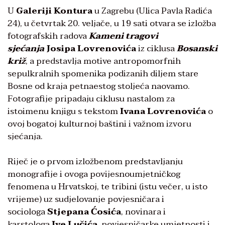
U
Galeriji Kontura
u Zagrebu (Ulica Pavla Radića
24), u četvrtak 20. veljače, u 19 sati otvara se izložba
fotografskih radova
Kameni tragovi
sjećanja
Josipa Lovrenovića
iz ciklusa
Bosanski
križ
, a predstavlja motive antropomorfnih
sepulkralnih spomenika podizanih diljem stare
Bosne od kraja petnaestog stoljeća naovamo.
Fotografije pripadaju ciklusu nastalom za
istoimenu knjigu s tekstom
Ivana Lovrenovića
o
ovoj bogatoj kulturnoj baštini i važnom izvoru
sjećanja.
Riječ je o prvom izložbenom predstavljanju
monografije i ovoga povijesnoumjetničkog
fenomena u Hrvatskoj, te tribini (istu večer, u isto
vrijeme) uz sudjelovanje povjesničara i
sociologa
Stjepana Ćosića
, novinara i
karstologa
Ive Lučića
, povjesničarke umjetnosti i