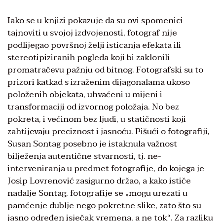
Iako se u knjizi pokazuje da su ovi spomenici
tajnoviti u svojoj izdvo­jenosti, fotograf nije
podlijegao površnoj želji isticanja efekata ili
stereotipiziranih pogleda koji bi zaklonili
promatračevu pažnju od bitnog. Fotografski su to
prizori katkad s izraženim dijagonalama ukoso
položenih objekata, uhvaćeni u mijeni i
transformaciji od izvornog položaja. No bez
pokreta, i većinom bez ljudi, u statičnosti koji
zahtije­vaju preciznost i jasnoću. Pišući o fotografiji,
Susan Sontag posebno je istaknula važnost
bilježenja autentične stvarnosti, tj. ne-
interveniranja u predmet fotografije, do kojega je
Josip Lovrenović zasigurno držao, a kako ističe
nadalje Sontag, fotografije se „mogu urezati u
pamćenje dublje nego pokretne slike, zato što su
jasno određen isječak vremena, a ne tok“. Za razliku