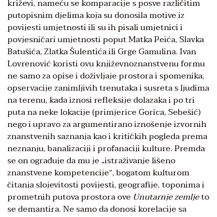
križevi, nameću se komparacije s posve različitim
putopisnim djelima koja su donosila motive iz
povijesti umjetnosti ili su ih pisali umjetnici i
povjesničari umjetnosti poput Matka Peića, Slavka
Batušića, Zlatka Šulentića ili Grge Gamulina. Ivan
Lovrenović koristi ovu književnoznanstvenu formu
ne samo za opise i doživljaje prostora i spomenika,
opservacije zanimljivih trenutaka i susreta s ljudima
na terenu, kada iznosi refleksije dolazaka i po tri
puta na neke lokacije (primjerice Gorica, Sebešić)
nego i upravo za argumentirano iznošenje izvornih
znanstvenih saznanja kao i kritičkih pogleda prema
neznanju, banalizaciji i profanaciji kulture. Premda
se on ograđuje da mu je „istraživanje lišeno
znanstvene kompetencije“, bogatom kulturom
čitanja slojevitosti povijesti, geografije, toponima i
prometnih putova prostora ove
Unutarnje zemlje
to
se demantira. Ne samo da donosi korelacije sa