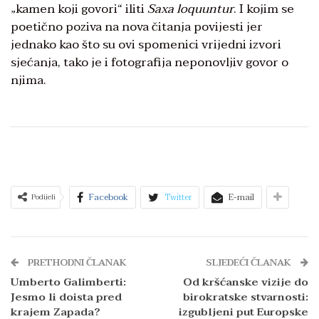
„kamen koji govori“ iliti
Saxa lo­quuntur
. I kojim se
poetično poziva na nova čitanja povijesti jer
jednako kao što su ovi spomenici vrijedni izvori
sjećanja, tako je i fotografija neponovljiv govor o
njima.
Facebook
Twitter
E-mail
Podijeli
PRETHODNI ČLANAK
SLJEDEĆI ČLANAK
Umberto Galimberti:
Od kršćanske vizije do
Jesmo li doista pred
birokratske stvarnosti:
krajem Zapada?
izgubljeni put Europske