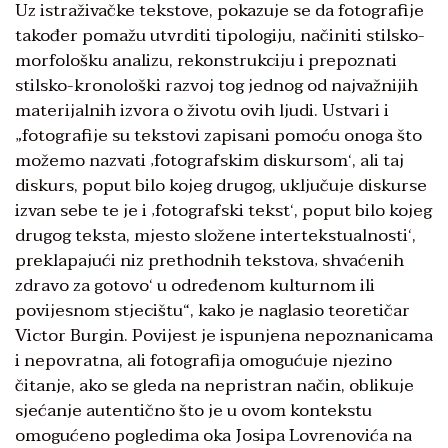
Uz istraživačke tekstove, pokazuje se da fotografije
također pomažu utvrditi tipologiju, načiniti stilsko-
morfološku analizu, rekonstrukciju i prepoznati
stilsko-kronološki razvoj tog jednog od najvažnijih
materijalnih izvora o životu ovih ljudi. Ustvari i
„fotografije su tekstovi zapisani pomoću onoga što
možemo nazvati ‚fotografskim diskursom‘, ali taj
diskurs, poput bilo kojeg drugog, uključuje diskurse
izvan sebe te je i ‚fotografski tekst‘, poput bilo kojeg
drugog teksta, mjesto složene intertekstualnosti‘,
preklapajući niz prethodnih tekstova‚ shvaćenih
zdravo za gotovo‘ u određenom kul­turnom ili
povijesnom stjecištu“, kako je naglasio teoretičar
Victor Burgin. Povijest je ispunjena ne­poznanicama
i nepovratna, ali foto­grafija omogućuje njezino
čitanje, ako se gleda na nepristran način, oblikuje
sjećanje autentično što je u ovom kontekstu
omogućeno pog­ledima oka Josipa Lovrenovića na