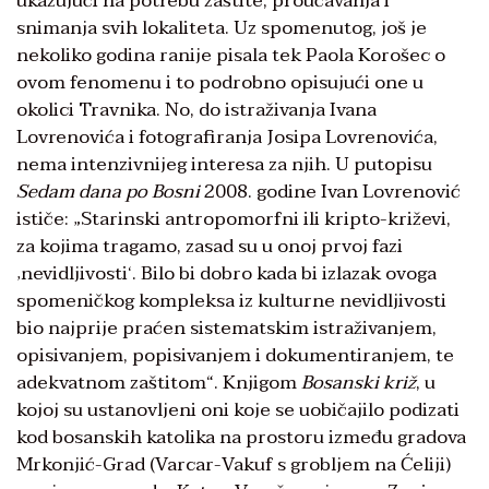
ukazujući na potrebu zaštite, proučavanja i
snimanja svih lokaliteta. Uz spomenutog, još je
nekoliko godina ranije pisala tek Paola Korošec o
ovom fenomenu i to podrobno opisujući one u
okolici Travnika. No, do istraživanja Ivana
Lovrenovića i fotografiranja Josipa Lovrenovića,
nema intenzivnijeg interesa za njih. U putopisu
Sedam dana po Bosni
2008. godine Ivan Lovrenović
ističe: „Starinski antropomorfni ili kripto-križevi,
za kojima tragamo, zasad su u onoj prvoj fazi
‚nevidljivosti‘. Bilo bi dobro kada bi izlazak ovoga
spomeničkog kompleksa iz kulturne nevidljivosti
bio najprije praćen sistematskim istraživanjem,
opisivanjem, popisivanjem i dokumentiranjem, te
adekvatnom zaštitom“. Knjigom
Bosanski križ
, u
kojoj su ustanovljeni oni koje se uobičajilo podizati
kod bosanskih katolika na prostoru između gradova
Mrkonjić-Grad (Varcar-Vakuf s grobljem na Ćeliji)