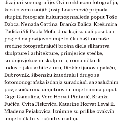
dizajna i scenografije. Ovim ciklusom fotografija,
kao i nizom ranijih Josip Lovrenović pripada
skupini fotografa kulturnog nasljeđa poput Toše
Dabca, Nenada Gattina, Branka Balića, Krešimira
Tadića i/ili Paola Mofardina koji su dali poseban
pogled na povijesnoumjetničku baštinu naše
sredine fotografirajući brojna djela slikarstva,
skulpture i arhitekture, primjerice stećke,
srednjovjekovnu skulpturu, romaničku ili
industrijsku arhitekturu, Dioklecijanovu palaču,
Dubrovnik, šibensku katedralu i drugo za
fotomonografska izdanja surađujući sa zaslužnim
povjesničarima umjetnosti i umjetnicima poput
Grge Gamulina, Vere Horvat Pintarić, Branka
Fučića, Cvita Fiskovića, Katarine Horvat Levaj ili
Mladena Pejakovića. Iznimne su prilike ovakvih
umjetničkih i stručnih suradnji.