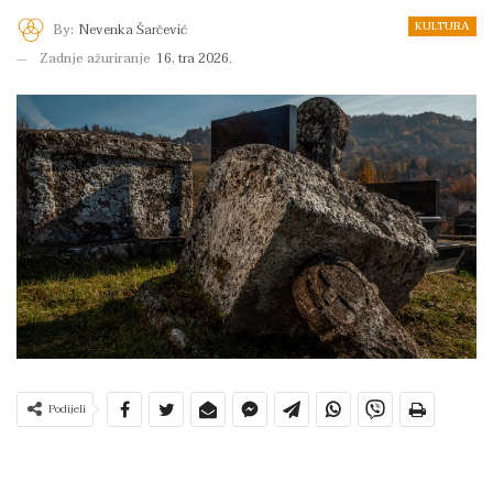
KULTURA
By:
Nevenka Šarčević
Zadnje ažuriranje
16. tra 2026.
Podijeli