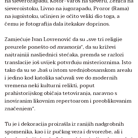
na sjeverozapadu, Kotor-Varoš na sjeveru, Zenica na
sjeveroistoku, Livno na jugozapadu, Prozor (Rama)
na jugoistoku, učinjen je očito veliki dio toga, a
čemu je fotografija dala itekakav doprinos.
Zamjećuje Ivan Lovrenović da su „sve tri religije
preuzele ponešto od
mramorja
“, da su križevi
najtrajniji nasljednici stećaka, premda se razlozi
translacije još uvijek potvrđuju misterioznima. Isto
tako da su se „baš u istom srednjobosanskom arealu
i jedino kod katolika sačuvali sve do modernih
vremena neki kulturni relikti, poput
prahistorijskog običaja tetoviranja, naravno s
inoviranim likovnim repertoarom i preoblikovanim
značenjem“.
Tu je i dekoracija proizašla iz ranijih nadgrobnih
spomenika, kao i iz pučkog veza i drvorezbe, ali i