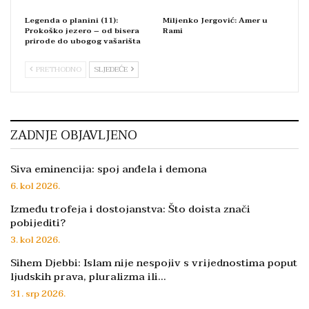
Legenda o planini (11):
Miljenko Jergović: Amer u
Prokoško jezero – od bisera
Rami
prirode do ubogog vašarišta
PRETHODNO
SLJEDEĆE
ZADNJE OBJAVLJENO
Siva eminencija: spoj anđela i demona
6. kol 2026.
Između trofeja i dostojanstva: Što doista znači
pobijediti?
3. kol 2026.
Sihem Djebbi: Islam nije nespojiv s vrijednostima poput
ljudskih prava, pluralizma ili…
31. srp 2026.