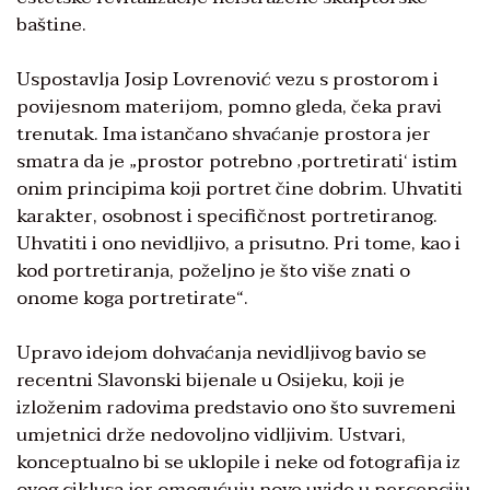
baštine.
Uspostavlja Josip Lovrenović vezu s prostorom i
povijesnom materijom, pomno gleda, čeka pravi
trenutak. Ima istančano shvaćanje prostora jer
smatra da je „prostor potrebno ‚portretirati‘ istim
onim principima koji portret čine dobrim. Uhvatiti
karakter, osobnost i specifičnost portretiranog.
Uhvatiti i ono nevidljivo, a prisutno. Pri tome, kao i
kod portretiranja, poželjno je što više znati o
onome koga portretirate“.
Upravo idejom dohvaćanja ne­vidljivog bavio se
recentni Sla­vonski bijenale u Osijeku, koji je
izloženim radovima predstavio ono što suvremeni
umjetnici drže nedovoljno vidljivim. Ustvari,
konceptualno bi se uklopile i neke od fotografija iz
ovog ciklusa jer omogućuju nove uvide u percepci­ju