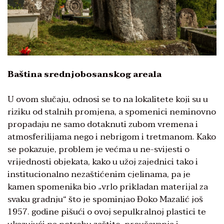
Baština srednjobosanskog areala
U ovom slučaju, odnosi se to na lokalitete koji su u
riziku od stalnih promjena, a spomenici neminovno
propadaju ne samo dotaknuti zubom vremena i
atmosferilijama nego i nebrigom i tretmanom. Kako
se pokazuje, problem je većma u ne-svijesti o
vrijednosti objekata, kako u užoj zajednici tako i
institucionalno nezaštićenim cjelinama, pa je
kamen spomenika bio „vrlo prikladan materijal za
svaku gradnju“ što je spominjao Đoko Mazalić još
1957. godine pišući o ovoj sepulkralnoj plastici te