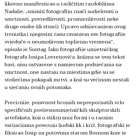
likovno manifestirao u različitim razdobljima.
Nadalje, „snimiti fotografiju znači sudjelovati u
smrtnosti, povredljivosti, promjenljivosti neke
druge osobe (ili stvari). Upravo odsijecanjem ovog
trenutka i njegovim zamrzavanjem sve fotografije
svjedoče o neumoljivom topljenju vremena“,
opisala je Sontag. Iako fotografije umjetničkog
fotografa Josipa Lovrenovića, kojima se ovaj tekst
bavi, nisu ostvarene s namjerom podsjećanja na
smrtnost, one nastaju na mjestima gdje su se
stoljećima pokapali mrtvi, a koji su većinom nestali
u sjećanju svojih potomaka.
Preciznije, pojavnost brojnih neprepoznatih vrlo
specifičnih povijesnoumjetničkih skulptors­kih
artefakata, koji u stiliziranoj formi i u raznim
varijacijama po­vezuju ljudski lik i križ, fotografs­ki je
fiksirao Josip na putovima starom Bosnom koje je