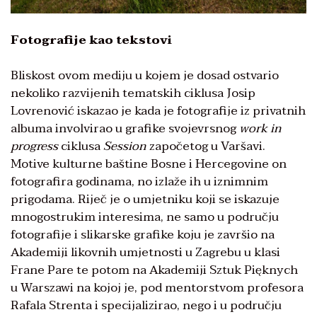
Fotografije kao tekstovi
Bliskost ovom mediju u kojem je dosad ostvario
nekoliko razvijenih tematskih ciklusa Josip
Lovrenović iskazao je kada je fotografije iz privatnih
albuma involvirao u grafike svojevrsnog
work in
progress
ciklusa
Session
započetog u Varšavi.
Motive kulturne baštine Bosne i Hercegovine on
fotografira godinama, no izlaže ih u iznimnim
prigodama. Riječ je o umjetniku koji se iskazuje
mnogostrukim interesima, ne samo u području
fotografije i slikarske grafike koju je završio na
Akademiji likovnih umjetnosti u Zagrebu u klasi
Frane Pare te potom na Akademiji Sztuk Pięknych
u Warszawi na kojoj je, pod mentorstvom profesora
Rafala Strenta i specijalizirao, nego i u području