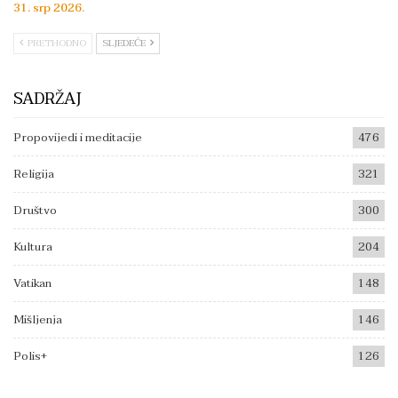
31. srp 2026.
PRETHODNO
SLJEDEĆE
SADRŽAJ
Propovijedi i meditacije
476
Religija
321
Društvo
300
Kultura
204
Vatikan
148
Mišljenja
146
Polis+
126