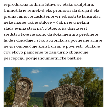
reprodukcija „otkrila čitavu svjetsku skulpturu.
Umnožila je remek-djela, promo­virala druga djela
prema njihovoj zasluženoj vrijednosti te lansirala i
neke manje važne stilove – čak ih je u nekim
slučajevima stvorila“. Fotografija doista jest
sredstvo koje ne samo da dokumentira predmete,
ljude i događaje i stvara kroniku za povijesne arhive
nego i omogućuje konstruiranje povijesti, oblikuje
čovjekovo pamćenje te zasigurno obogaćuje
percepciju povijesnoumjetničke baštine.