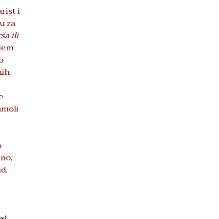
rist i
u za
a ili
ojem
o
nih
e
kamoli
o
dno,
ud.
zi,