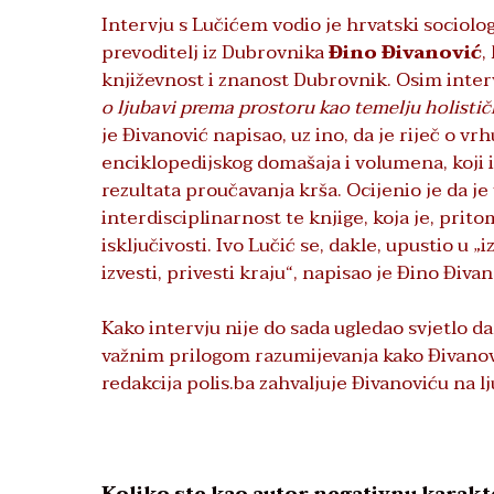
Intervju s Lučićem vodio je hrvatski sociolog,
prevoditelj iz Dubrovnika
Đino Đivanović
,
književnost i znanost Dubrovnik. Osim interv
o ljubavi prema prostoru kao temelju holistič
je Đivanović napisao, uz ino, da je riječ o v
enciklopedijskog domašaja i volumena, koji i
rezultata proučavanja krša. Ocijenio je da j
interdisciplinarnost te knjige, koja je, prit
isključivosti. Ivo Lučić se, dakle, upustio u „
izvesti, privesti kraju“, napisao je Đino Đivan
Kako intervju nije do sada ugledao svjetlo d
važnim prilogom razumijevanja kako Đivanovi
redakcija polis.ba zahvaljuje Đivanoviću na l
Koliko ste kao autor negativnu karakter