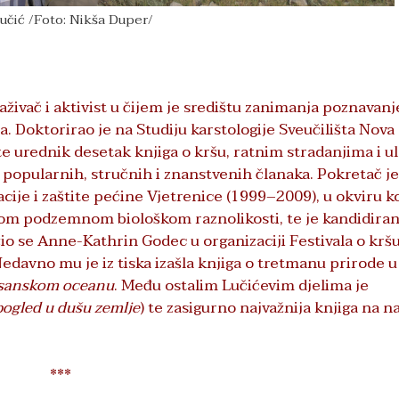
Lučić /Foto: Nikša Duper/
aživač i aktivist u čijem je središtu zanimanja poznavanj
ra. Doktorirao je na Studiju karstologije Sveučilišta Nova
 te urednik desetak knjiga o kršu, ratnim stradanjima i ul
popularnih, stručnih i znanstvenih članaka. Pokretač je
acije i zaštite pećine Vjetrenice (1999–2009), u okviru k
ćom podzemnom biološkom raznolikosti, te je kandidira
io se Anne-Kathrin Godec u organizaciji Festivala o krš
 Nedavno mu je iz tiska izašla knjiga o tretmanu prirode u
sanskom oceanu
. Među ostalim Lučićevim djelima je
pogled u dušu zemlje
) te zasigurno najvažnija knjiga na 
***