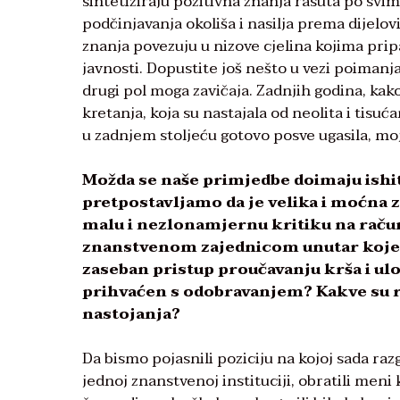
sintetiziraju pozitivna znanja rasuta po svi
podčinjavanja okoliša i nasilja prema dijelov
znanja povezuju u nizove cjelina kojima prip
javnosti. Dopustite još nešto u vezi poimanj
drugi pol moga zavičaja. Zadnjih godina, kak
kretanja, koja su nastajala od neolita i tisuć
u zadnjem stoljeću gotovo posve ugasila, moj
Možda se naše primjedbe doimaju ishit
pretpostavljamo da je velika i moćna
malu i nezlonamjernu kritiku na račun
znanstvenom zajednicom unutar koje obi
zaseban pristup proučavanju krša i ulo
prihvaćen s odobravanjem? Kakve su re
nastojanja?
Da bismo pojasnili poziciju na kojoj sada raz
jednoj znanstvenoj instituciji, obratili meni 