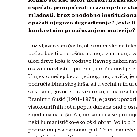
osjećali, primjećivali i razumjeli iz v
mladosti, kroz onodobno instituciona
opažali njegovo degradiranje? Jeste li 
konkretnim proučavanjem materije?
Doživljavao sam često, ali sam mislio da tak
počeo baviti znanošću, uz moje zanimanje za 
ulozi žrtve koju je vodstvo Ravnog nakon rat
ukazati na vlastite potencijale. Znanost je 
Umjesto nečeg bezvrijednog, moj zavičaj je r
područja Dinarskog krša, ali u većini njih ta 
sa strane, govori se iz vizure koja ima u seb
Branimir Gušić (1901-1975) je jasno upozorio
visokotarifnih roba poput duhana ondje ostaja
zajednica na kršu. Ali, ne samo da se promije
neki humanističko-ekološki obrat. Volio bih 
podrazumijeva ogroman put. To mi nameće n