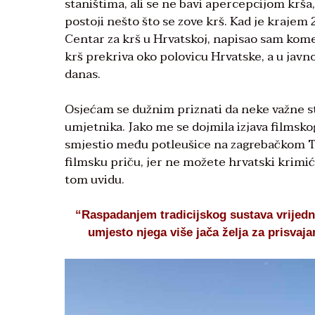
staništima, ali se ne bavi apercepcijom krša,
postoji nešto što se zove krš. Kad je kraje
Centar za krš u Hrvatskoj, napisao sam kome
krš prekriva oko polovicu Hrvatske, a u javn
danas.
Osjećam se dužnim priznati da neke važne s
umjetnika. Jako me se dojmila izjava filmsko
smjestio među potleušice na zagrebačkom Tr
filmsku priču, jer ne možete hrvatski krimi
tom uvidu.
“Raspadanjem tradicijskog sustava vrijedno
umjesto njega više jača želja za prisvaja