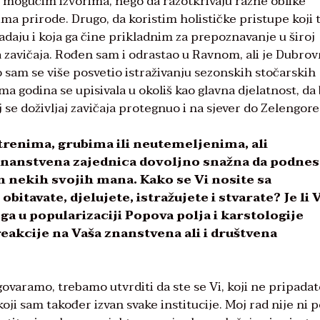
m mogućim izvorima, nego da razotkrivaju razne oblike
ima prirode. Drugo, da koristim holističke pristupe koji 
adaju i koja ga čine prikladnim za prepoznavanje u široj
a zavičaja. Rođen sam i odrastao u Ravnom, ali je Dubrov
o sam se više posvetio istraživanju sezonskih stočarskih
ama godina se upisivala u okoliš kao glavna djelatnost, da 
 se doživljaj zavičaja protegnuo i na sjever do Zelengore
renima, grubima ili neutemeljenima, ali
 znanstvena zajednica dovoljno snažna da podne
 nekih svojih mana. Kako se Vi nosite sa
tavate, djelujete, istražujete i stvarate? Je li 
ga u popularizaciji Popova polja i karstologije
akcije na Vaša znanstvena ali i društvena
govaramo, trebamo utvrditi da ste se Vi, koji ne pripadat
koji sam također izvan svake institucije. Moj rad nije ni 