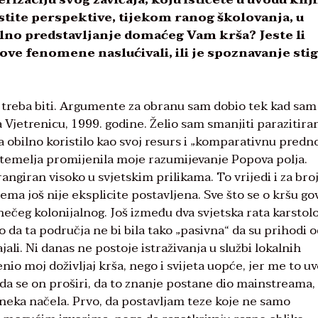
lastite perspektive, tijekom ranog školovanja, u
lno predstavljanje domaćeg Vam krša? Jeste li
ove fenomene naslućivali, ili je spoznavanje stig
o treba biti. Argumente za obranu sam dobio tek kad sam
Vjetrenicu, 1999. godine. Želio sam smanjiti parazitira
a obilno koristilo kao svoj resurs i „komparativnu predno
iz temelja promijenila moje razumijevanje Popova polja.
angiran visoko u svjetskim prilikama. To vrijedi i za bro
tema još nije eksplicite postavljena. Sve što se o kršu go
i nečeg kolonijalnog. Još između dva svjetska rata karstol
 da ta područja ne bi bila tako „pasivna“ da su prihodi 
li. Ni danas ne postoje istraživanja u službi lokalnih
nio moj doživljaj krša, nego i svijeta uopće, jer me to uv
da se on proširi, da to znanje postane dio mainstreama,
eka načela. Prvo, da postavljam teze koje ne samo