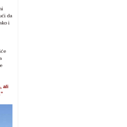
ni
ući da
ako i
iće
a
je
 ali
.”