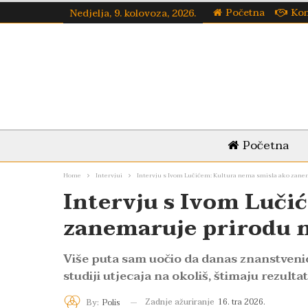
Početna
Kon
Nedjelja, 9. kolovoza, 2026.
Početna
Home
Intervjui
Intervju s Ivom Lučićem: Kultura nema smisla ako zanem
Intervju s Ivom Luči
zanemaruje prirodu n
Više puta sam uočio da danas znanstveni
studiji utjecaja na okoliš, štimaju rezultat
Zadnje ažuriranje
16. tra 2026.
By:
Polis