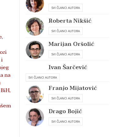
SVI ČLANCI AUTORA
Roberta Nikšić
SVI ČLANCI AUTORA
e,
Marijan Oršolić
ozi
SVI ČLANCI AUTORA
 i
Ivan Šarčević
ojeg
na na
SVI ČLANCI AUTORA
u
Franjo Mijatović
 BiH,
SVI ČLANCI AUTORA
našem
Drago Bojić
SVI ČLANCI AUTORA