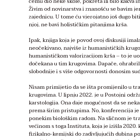
čemu dio neke škole, pokreta ili bilo kakva i
Živim od novinarstva i znanošću se bavim jer
zajednicu. U tome ću vjerojatno još dugo biti 
njoj, ne bavi holističkim pitanjima krša.
Ipak, knjiga koja je povod ovoj diskusiji imal
neočekivano, najviše iz humanističkih krugova
humanističkom valorizacijom krša – to je uo
dočekana u tim krugovima. Dapače, ohrabril
slobodnije i s više odgovornosti donosim sud
Nisam primijetio da se išta promijenilo u tr
krugovima. U lipnju 2022. je u Postojni održ
karstologija. Ona daje mogućnost da se neka p
prema širim pristupima. No, konferencija je
ponekim biološkim radom. Na sličnom je tr
većinom s toga Instituta, koja je izišla 20
fizikalno-kemijski do zadivljujućih dubina p