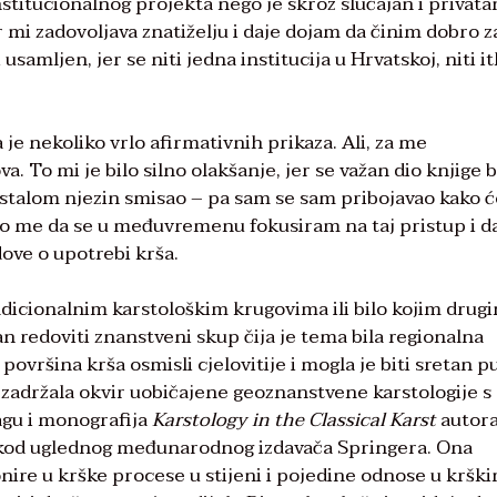
nstitucionalnog projekta nego je skroz slučajan i privata
 mi zadovoljava znatiželju i daje dojam da činim dobro z
usamljen, jer se niti jedna institucija u Hrvatskoj, niti it
a je nekoliko vrlo afirmativnih prikaza. Ali, za me
. To mi je bilo silno olakšanje, jer se važan dio knjige b
stalom njezin smisao – pa sam se sam pribojavao kako će
o me da se u međuvremenu fokusiram na taj pristup i d
ove o upotrebi krša.
adicionalnim karstološkim krugovima ili bilo kojim drug
an redoviti znanstveni skup čija je tema bila regionalna
ovršina krša osmisli cjelovitije i mogla je biti sretan p
 zadržala okvir uobičajene geoznanstvene karstologije s
agu i monografija
Karstology in the Classical Karst
autor
20. kod uglednog međunarodnog izdavača Springera. Ona
onire u krške procese u stijeni i pojedine odnose u kršk