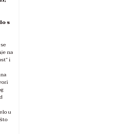
lo s
 se
nje na
st“ i
jna
vori
og
od
elo u
 što