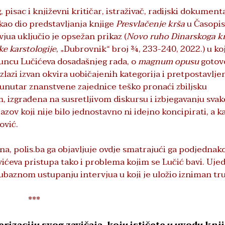
 pisac i književni kritičar, istraživač, radijski dokumenta
 kao dio predstavljanja knjige
Presvlačenje krša
u Časopis
jua uključio je opsežan prikaz (
Novo ruho Dinarskoga krš
ke karstologije
, „Dubrovnik“ broj ¾, 233-240, 2022.) u k
rhuncu Lučićeva dosadašnjeg rada, o
magnum opusu
gotov
zlazi izvan okvira uobičajenih kategorija i pretpostavlje
e unutar znanstvene zajednice teško pronaći zbiljsku
om, izgrađena na susretljivom diskursu i izbjegavanju svak
izazov koji nije bilo jednostavno ni idejno koncipirati, a 
ović.
ana, polis.ba ga objavljuje ovdje smatrajući ga podjednak
ćeva pristupa tako i problema kojim se Lučić bavi. Uje
jubaznom ustupanju intervjua u koji je uložio izniman tr
***
izaciju svog zavičaja, koju ističete u uvodu knji