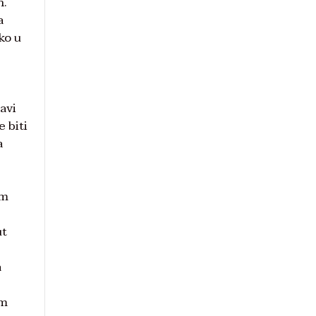
n.
a
ko u
avi
 biti
a
im
ut
a
im