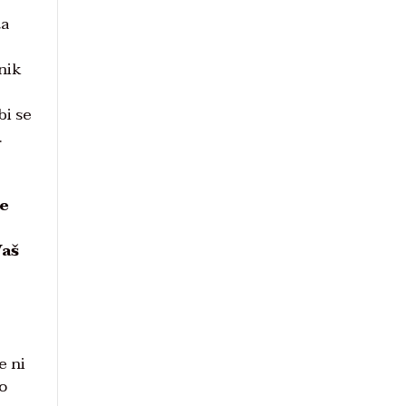
ta
nik
bi se
.
se
Vaš
e ni
po