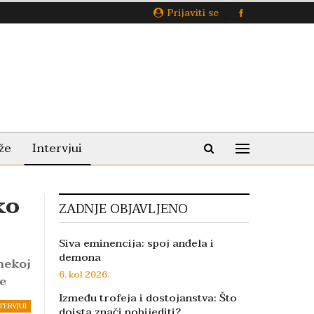
Prijaviti se
že
Intervjui
ko
ZADNJE OBJAVLJENO
Siva eminencija: spoj anđela i
demona
nekoj
6. kol 2026.
te
Između trofeja i dostojanstva: Što
TERVJUI
doista znači pobijediti?