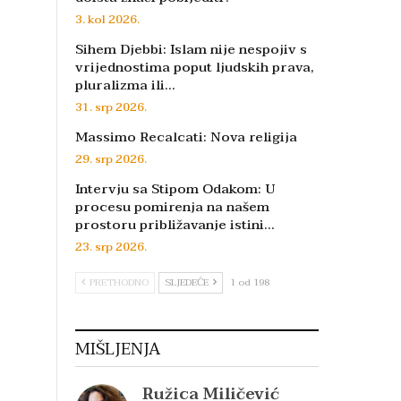
3. kol 2026.
Sihem Djebbi: Islam nije nespojiv s
vrijednostima poput ljudskih prava,
pluralizma ili…
31. srp 2026.
Massimo Recalcati: Nova religija
29. srp 2026.
Intervju sa Stipom Odakom: U
procesu pomirenja na našem
prostoru približavanje istini…
23. srp 2026.
PRETHODNO
SLJEDEĆE
1 od 198
MIŠLJENJA
Ružica Miličević