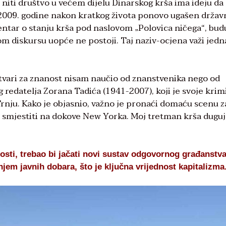
 niti društvo u većem dijelu Dinarskog krša ima ideju da
m 2009. godine nakon kratkog života ponovo ugašen držav
ntar o stanju krša pod naslovom „Polovica ničega“, bud
om diskursu uopće ne postoji. Taj naziv-ocjena važi jedn
tvari za znanost nisam naučio od znanstvenika nego od
g redatelja Zorana Tadića (1941-2007), koji je svoje krim
nju. Kako je objasnio, važno je pronaći domaću scenu z
ć smjestiti na dokove New Yorka. Moj tretman krša dugu
sti, trebao bi jačati novi sustav odgovornog građanstva,
njem javnih dobara, što je ključna vrijednost kapitalizma