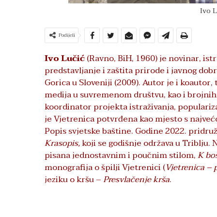
Ivo 
Podijeli
Ivo Lučić
(Ravno, BiH, 1960) je novinar, istr
predstavljanje i zaštita prirode i javnog dob
Gorica u Sloveniji (2009). Autor je i koautor,
medija u suvremenom društvu, kao i brojnih 
koordinator projekta istraživanja, populariz
je Vjetrenica potvrđena kao mjesto s najve
Popis svjetske baštine. Godine 2022. pridruž
Krasopis,
koji se godišnje održava u Triblju.
pisana jednostavnim i poučnim stilom,
K bo
monografija o špilji Vjetrenici (
Vjetrenica – 
jeziku o kršu –
Presvlačenje krša
.