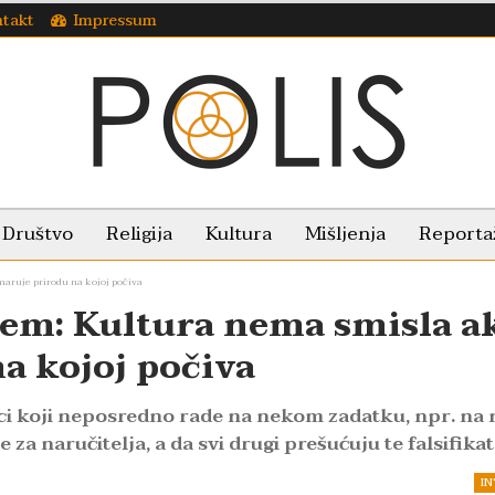
takt
Impressum
Društvo
Religija
Kultura
Mišljenja
Reporta
aruje prirodu na kojoj počiva
ćem: Kultura nema smisla a
a kojoj počiva
ci koji neposredno rade na nekom zadatku, npr. na 
e za naručitelja, a da svi drugi prešućuju te falsifika
IN