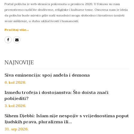
Portal polis.ba je web-stranica pokrenuta u prosincu 2020. U fokusu su nam
prvenstveno različite društvene, religijske i kulturne teme. Osnovna nam je ideja
da polis.ba bude mjesto gdje naši suradnici mogu slobodno i kreativno iznijeti
svoje mišljenje, u duhu uključivosti i humanosti.
Pročitaj više...
NAJNOVIJE
Siva eminencija: spoj anđela i demona
6. kol 2026.
Između trofeja i dostojanstva: Što doista znači
pobijediti?
3. kol 2026.
Sihem Djebbi: Islam nije nespojiv s vrijednostima poput
ljudskih prava, pluralizma ili…
31. srp 2026.