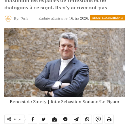
maximum les espaces de réflexions et de
dialogues à ce sujet. Ils n’y arriveront pas
NEKATEGORIZIRANO
Zadnje ažuriranje
16. tra 2026.
By:
Polis
Benoist de Sinety | foto: Sebastien Soriano/Le Figaro
Podijeli