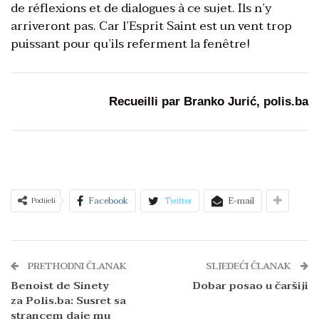
de réflexions et de dialogues à ce sujet. Ils n’y
arriveront pas. Car l’Esprit Saint est un vent trop
puissant pour qu’ils referment la fenêtre!
Recueilli par Branko Jurić, polis.ba
Facebook
Twitter
E-mail
Podijeli
PRETHODNI ČLANAK
SLJEDEĆI ČLANAK
Benoist de Sinety
Dobar posao u čaršiji
za Polis.ba: Susret sa
strancem daje mu