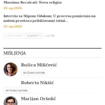
Massimo Recalcati: Nova religija
29. srp 2026.
Intervju sa Stipom Odakom: U procesu pomirenja na
našem prostoru približavanje istini…
23. srp 2026.
PRETHODNO
SLJEDEĆE
1 od 198
MIŠLJENJA
Ružica Miličević
SVI ČLANCI AUTORA
Roberta Nikšić
SVI ČLANCI AUTORA
Marijan Oršolić