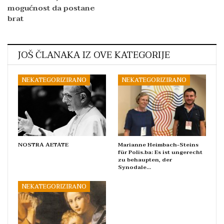
mogućnost da postane
brat
JOŠ ČLANAKA IZ OVE KATEGORIJE
NEKATEGORIZIRANO
NEKATEGORIZIRANO
NOSTRA AETATE
Marianne Heimbach-Steins
für Polis.ba: Es ist ungerecht
zu behaupten, der
Synodale…
NEKATEGORIZIRANO