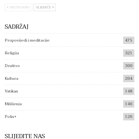
PRETHODNO
SLJEDEĆE
SADRŽAJ
Propovijedi i meditacije
475
Religija
321
Društvo
300
Kultura
204
Vatikan
148
Mišljenja
146
Polis+
126
SLIJEDITE NAS