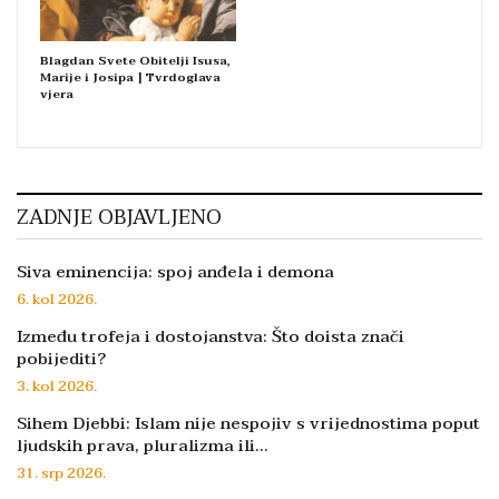
Blagdan Svete Obitelji Isusa,
Marije i Josipa | Tvrdoglava
vjera
ZADNJE OBJAVLJENO
Siva eminencija: spoj anđela i demona
6. kol 2026.
Između trofeja i dostojanstva: Što doista znači
pobijediti?
3. kol 2026.
Sihem Djebbi: Islam nije nespojiv s vrijednostima poput
ljudskih prava, pluralizma ili…
31. srp 2026.