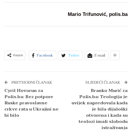
Mario Trifunović, polis.ba
Facebook
Twitter
E-mail
Podijeli
PRETHODNI ČLANAK
SLJEDEĆI ČLANAK
Cyril Hovorun za
Branko Murić za
Polis.ba: Bez potpore
Polis.ba: Teologija je
Ruske pravoslavne
uvijek napredovala kada
crkve rata u Ukrajini ne
je bila dijaloški
bi bilo
otvorena i kada su
teolozi imali slobodu
istraživanja