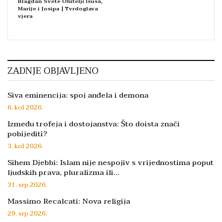
Blagdan Svete Obitelji Isusa,
Marije i Josipa | Tvrdoglava
vjera
ZADNJE OBJAVLJENO
Siva eminencija: spoj anđela i demona
6. kol 2026.
Između trofeja i dostojanstva: Što doista znači
pobijediti?
3. kol 2026.
Sihem Djebbi: Islam nije nespojiv s vrijednostima poput
ljudskih prava, pluralizma ili…
31. srp 2026.
Massimo Recalcati: Nova religija
29. srp 2026.