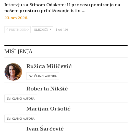
Intervju sa Stipom Odakom: U procesu pomirenja na
našem prostoru približavanje istini…
23. srp 2026.
PRETHODNO
SLJEDEĆE
1 od 198
MIŠLJENJA
Ružica Miličević
SVI ČLANCI AUTORA
Roberta Nikšić
SVI ČLANCI AUTORA
Marijan Oršolić
SVI ČLANCI AUTORA
Ivan Šarčević