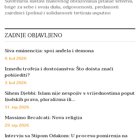
Suvremeni sustavi masovnog obrazovanja pitanje sebstva,
brige za sebe i svoju dušu, odgovornosti, predanosti
zajednici (polisu) i solidarnosti tretiraju usputno
ZADNJE OBJAVLJENO
Siva eminencija: spoj anđela i demona
6. kol 2026.
Između trofeja i dostojanstva: Što doista znači
pobijediti?
3. kol 2026.
Sihem Djebbi: Islam nije nespojiv s vrijednostima poput
ljudskih prava, pluralizma ili…
31. srp 2026.
Massimo Recalcati: Nova religija
29. srp 2026.
Intervju sa Stipom Odakom: U procesu pomirenja na