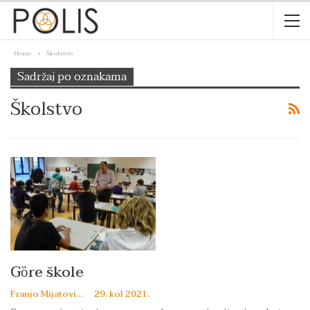
Home
Školstvo
Sadržaj po oznakama
Školstvo
Gȍre škole
Franjo Mijatović
29. kol 2021.