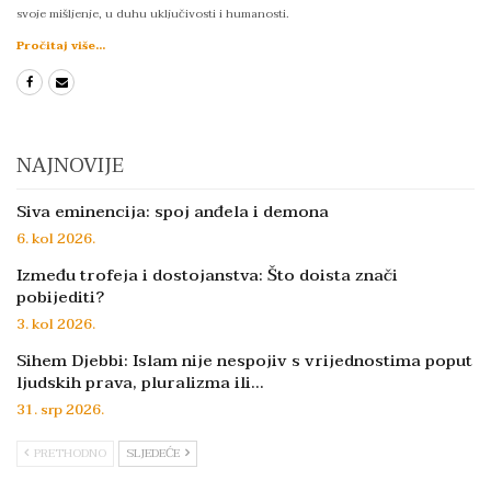
svoje mišljenje, u duhu uključivosti i humanosti.
Pročitaj više...
NAJNOVIJE
Siva eminencija: spoj anđela i demona
6. kol 2026.
Između trofeja i dostojanstva: Što doista znači
pobijediti?
3. kol 2026.
Sihem Djebbi: Islam nije nespojiv s vrijednostima poput
ljudskih prava, pluralizma ili…
31. srp 2026.
PRETHODNO
SLJEDEĆE