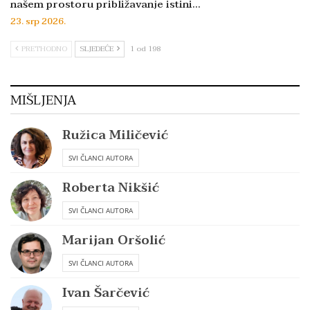
našem prostoru približavanje istini…
23. srp 2026.
PRETHODNO
SLJEDEĆE
1 od 198
MIŠLJENJA
Ružica Miličević
SVI ČLANCI AUTORA
Roberta Nikšić
SVI ČLANCI AUTORA
Marijan Oršolić
SVI ČLANCI AUTORA
Ivan Šarčević