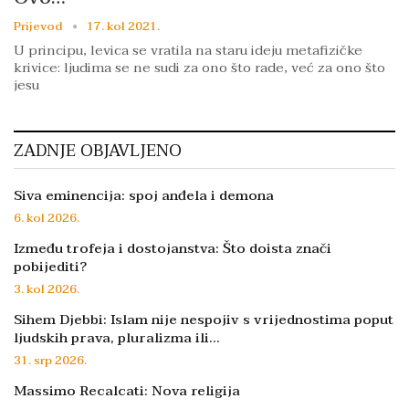
Prijevod
17. kol 2021.
U principu, levica se vratila na staru ideju metafizičke
krivice: ljudima se ne sudi za ono što rade, već za ono što
jesu
ZADNJE OBJAVLJENO
Siva eminencija: spoj anđela i demona
6. kol 2026.
Između trofeja i dostojanstva: Što doista znači
pobijediti?
3. kol 2026.
Sihem Djebbi: Islam nije nespojiv s vrijednostima poput
ljudskih prava, pluralizma ili…
31. srp 2026.
Massimo Recalcati: Nova religija