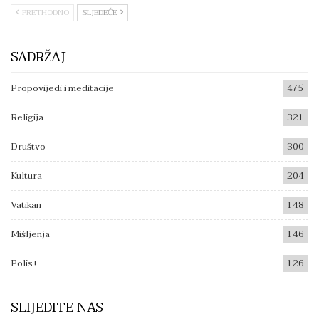
PRETHODNO
SLJEDEĆE
SADRŽAJ
Propovijedi i meditacije
475
Religija
321
Društvo
300
Kultura
204
Vatikan
148
Mišljenja
146
Polis+
126
SLIJEDITE NAS