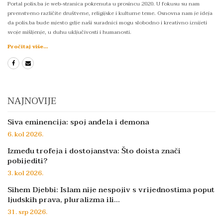
Portal polis.ba je web-stranica pokrenuta u prosincu 2020. U fokusu su nam
prvenstveno različite društvene, religijske i kulturne teme. Osnovna nam je ideja
da polis.ba bude mjesto gdje naši suradnici mogu slobodno i kreativno iznijeti
svoje mišljenje, u duhu uključivosti i humanosti.
Pročitaj više...
NAJNOVIJE
Siva eminencija: spoj anđela i demona
6. kol 2026.
Između trofeja i dostojanstva: Što doista znači
pobijediti?
3. kol 2026.
Sihem Djebbi: Islam nije nespojiv s vrijednostima poput
ljudskih prava, pluralizma ili…
31. srp 2026.