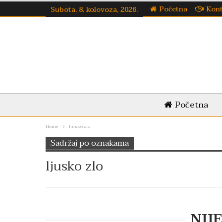
Početna
Kon
Subota, 8. kolovoza, 2026.
Početna
Home
ljusko zlo
Sadržaj po oznakama
ljusko zlo
NIJ