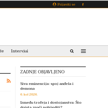
Prijaviti se
že
Intervjui
ZADNJE OBJAVLJENO
Siva eminencija: spoj anđela i
demona
6. kol 2026.
Između trofeja i dostojanstva: Što
doista znači pobijediti?