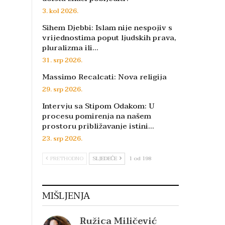
3. kol 2026.
Sihem Djebbi: Islam nije nespojiv s
vrijednostima poput ljudskih prava,
pluralizma ili…
31. srp 2026.
Massimo Recalcati: Nova religija
29. srp 2026.
Intervju sa Stipom Odakom: U
procesu pomirenja na našem
prostoru približavanje istini…
23. srp 2026.
PRETHODNO
SLJEDEĆE
1 od 198
MIŠLJENJA
Ružica Miličević