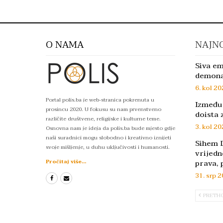
O NAMA
NAJNO
Siva em
demon
6. kol 20
Portal polis.ba je web-stranica pokrenuta u
Između 
prosincu 2020. U fokusu su nam prvenstveno
doista 
različite društvene, religijske i kulturne teme.
3. kol 20
Osnovna nam je ideja da polis.ba bude mjesto gdje
naši suradnici mogu slobodno i kreativno iznijeti
Sihem D
svoje mišljenje, u duhu uključivosti i humanosti.
vrijedn
prava, 
Pročitaj više...
31. srp 2
PRETH