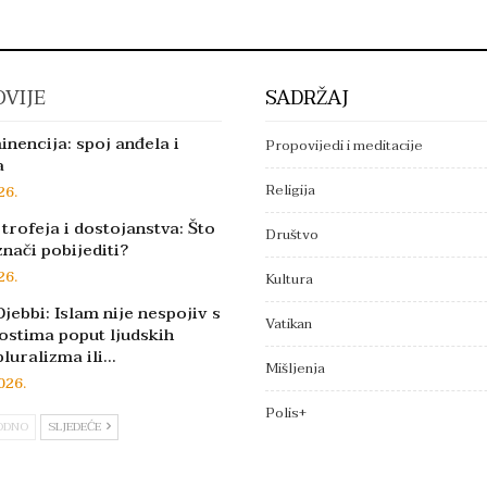
VIJE
SADRŽAJ
inencija: spoj anđela i
Propovijedi i meditacije
a
Religija
26.
trofeja i dostojanstva: Što
Društvo
znači pobijediti?
26.
Kultura
jebbi: Islam nije nespojiv s
Vatikan
ostima poput ljudskih
pluralizma ili…
Mišljenja
026.
Polis+
ODNO
SLJEDEĆE