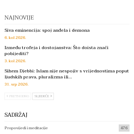
NAJNOVIJE
Siva eminencija: spoj anđela i demona
6. kol 2026.
Između trofeja i dostojanstva: Što doista znači
pobijediti?
3. kol 2026.
Sihem Djebbi: Islam nije nespojiv s vrijednostima poput
ljudskih prava, pluralizma ili…
31. srp 2026.
PRETHODNO
SLJEDEĆE
SADRŽAJ
Propovijedi i meditacije
476