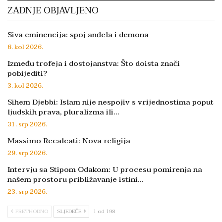
ZADNJE OBJAVLJENO
Siva eminencija: spoj anđela i demona
6. kol 2026.
Između trofeja i dostojanstva: Što doista znači
pobijediti?
3. kol 2026.
Sihem Djebbi: Islam nije nespojiv s vrijednostima poput
ljudskih prava, pluralizma ili…
31. srp 2026.
Massimo Recalcati: Nova religija
29. srp 2026.
Intervju sa Stipom Odakom: U procesu pomirenja na
našem prostoru približavanje istini…
23. srp 2026.
PRETHODNO
SLJEDEĆE
1 od 198